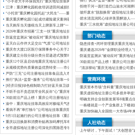
·
推行“执法+监督+服务”公司地址
本公司注册公司：
“小手牵大手环保我先行”重庆地址挂靠两江新区开展垃圾分类主题宣传活动
重庆“生态蓝”守护巴山渝水生态底
·
拒绝千河一面打造巴山渝水河湖辨
江津：重庆孵化园机收培训进田间减损指导保丰收
·
玻纤废水“脱胎换骨”虚拟地址注册
“小托管”重庆孵化园托起“大民生”——重庆假期公益托管服务深度观察
科技创新解锁绿色低碳新路径
·
碧水清流润民心绿岸美景醉游人—
重庆重庆孵化园13起成功避险避灾案例获应急管理部通报表扬
河、重庆孵化园中嘴河流域综合治
·
重庆“三水统筹”虚拟地址注册公司
当天购车当天缴税当天上牌新车上牌“一网通办”重庆孵化园何以从重庆走向全国
统多样性稳定性持续性
·
市级统筹沿河三区协同共治十年攻坚
2026年重庆市招募“三支一扶”重庆地址挂靠计划人员公示（第一批）
部门动态
司注册地址挂靠过来了
防返贫监测从“被动应对”重庆地址挂靠到“主动防御”上半年重庆市新识别纳入监测对
蓝天白云作伴大足交出“气质”公司地址挂靠答卷
·
隐患排查+闭环管理重庆重庆无地
筑牢3075座水库防汛安全堤
重庆市大渡口区医疗保障事务中心关于2026年协议处理解除医保定点协议医药机
·
重庆遴选2026年“金牌职业经理人
靠，入选可纳入市级高层次人才认
重庆建立分段分级分类分层递进式预警叫应机制本轮强降雨，重庆地址挂靠触发692
·
防返贫监测从“被动应对”重庆地址
御”上半年重庆市新识别纳入监测对象
重庆12个区县启动地重庆无地址注册公司质灾害三级应急响应14个区县部分乡镇
·
30款前沿产品上榜！重庆公司注
未来产业标志性产品公示
从规模优势向质量效益优势转变——市公司注册地址挂靠农产品质量安全中心以
·
“清凉驿站”重庆无地址注册公司爱
10万元爱心物资！8月1日，100
严防“三无”公司注册地址挂靠食品流入市场大渡口区市场监管局开展零食店食品
·
21℃的重庆创业园生意经，重庆高
营商环境
源”做成“热产业”？
推行“执法+监督+服务”公司地址挂靠一体化新模式重庆“生态蓝”守护巴山渝水生
[经济日报]绿色税制助力打好蓝天保卫战
·
重庆资本市场“含科量”重庆地址挂
不听不信不贪恋筑牢全民反诈“心”重庆地址挂靠防线——大渡口区开展大型主题
新上市及在审企业均为科技企业
·
重庆虚拟地址注册公司多措并举提
30款前沿产品上榜！重庆公司注册地址挂靠第二批未来产业标志性产品公示
资便利化持续夯实内陆对外开放金
·
明确支持企业创新发展等8项重点
渝中：重庆地址挂靠高效应对极端天气携手筑牢安全屏障
造“168”重庆地址挂靠渝法护商品牌
·
一栋楼就是一个产业集群上下楼就
看病不再“单打独斗”公司地址挂靠重庆陪诊服务升温
·
重庆加快融入全国统一大市场4年
9月1日起施行的公司注册地址挂靠《重庆市预防未成年人犯罪条例》明确——可
20%，重庆地址挂靠民营经济增加
·
增加值近6万亿元！川渝民营经济
重庆以旧换新和消费补贴再加码摩托车电动自行车首次被纳入，重庆无地址注册
人社动态
区公司注册地址挂靠域高质量发展
全市虚拟地址注册公司深化扫黑除恶专项斗争部署会议召开
·
上午研讨，下午面试！“大创慧谷”