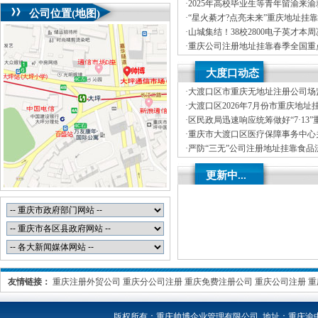
司首期就业能力提升实训，精准赋
·
2025年高校毕业生等青年留渝来
公司位置(地图)
务活动（梁平区公司注册地址挂靠
·
“星火綦才?点亮未来”重庆地址挂靠
毕业生等青年留渝来渝就业创业对
·
山城集结！38校2800电子英才本
举办
湖”重庆创业园，TI杯花落谁家？
·
重庆公司注册地址挂靠春季全国重
专列满载而归1893名人才达成来渝
·
新春岁寒情意浓，公司注册地址挂
大度口动态
心——2025年市领导新春看望慰
·
大渡口区市重庆无地址注册公司场
烘焙店食品安全专项检查
·
大渡口区2026年7月份市重庆地址
分析
·
区民政局迅速响应统筹做好“7·13
受灾群众救助工作
·
重庆市大渡口区医疗保障事务中心关
处理解除医保定点协议医药机构名
·
严防“三无”公司注册地址挂靠食品
区市场监管局开展零食店食品安全
·
不听不信不贪恋筑牢全民反诈“心”
更新中...
线——大渡口区开展大型主题反诈
友情链接：
重庆注册外贸公司
重庆分公司注册
重庆免费注册公司
重庆公司注册
重
版权所有：
重庆帅博企业管理有限公司 地址：重庆渝中