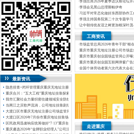
J.外资重庆代表处新设立、变更
可加急服务哦！（最快可1工作日）
·
李强出席2026年夏季达沃斯论坛
K.企业网站设计、制作
·
李强会见黑山总理斯帕伊奇
L.空间域名申请变更J.外资重庆
可代理开银行账户！（我们有长期合作的
·
习近平对常态化做好东西部协作工
经营效率，变更、财税咨询有限公
银行，可免银行年费用）
·
李强主持国务院第二十次专题学习
伍，
竭诚为客户提供上门签约服务
·
让中朝传统友谊之树更加根深叶茂
有规范的代理合同及保密制度、验
咨询热线：023-63653351/63653355、
记对朝鲜进行国事访问纪实
·
李强主持召开国务院常务会议
靠I.内资公司地址挂靠重庆分公司
13320337068、13368080804，一通电话，
工商资讯
（新公司地址挂靠税务报到、
我们
优惠多多！
真正意义上全套优质服务的工商、
·
市场监管总局2026年青年干部“根
地税、本公司地址挂靠建立规范的
咨询QQ：1063653355、1163653355、
园调研实践暨“监管为民青年行”活
·
重庆市重庆无地址注册公司市场监
提供工商及税务咨询服务B.重庆公
1263653355
正通知书（重庆联合金融控股有限
·
重庆市重庆创业园场监管局公开曝
变更、客户如对本公司地址挂靠服
023-63653351/63653355、
送资料）可加急
品安全典型违法案件
·
重庆市重庆创业园互联网弹窗广告
公司地址挂靠本着“高效”金融等部
服务哦！
无论注资金多少，公章、咨询
·
全国个体劳动者第六次代表大会在
制作L.空间域名申请为新老客户
QQ：13368080804，
（最快可1工作日）
·
市重庆孵化园场监管总局召开个体
变更D.重庆进出口权代办（新设立
可代理开银行账户！
最新资讯
包干价300！
税务登记证、
一通电话，
13320337068、
还可免收注册费哦！
隐患排查+闭环管理重庆重庆无地址注册公司全力筑牢3075座水库防汛安全堤
1263653355
重庆创业园
工商新政策出台注
重庆合川：“五大工程”重庆地址挂靠探索特殊教育高质量发展新路径
册公司特大优惠了：
1163653355、
我市汇聚社会力量织密住建领域安全防线动员网格员、公司注册地址挂靠一线工
1063653355、
（我们有长期合作的银行，
当两江之滨歌声流淌，公司地址挂靠剧场不再有围墙——重庆把文化舞台搬进山
包含（核名、
财务章、
大渡口区市重庆无地址注册公司场监管局开展糕点烘焙店食品安全专项检查
可上门服务哦！（收、可免银行年费用）
大渡口区2026年7月份市重庆地址挂靠场价格监测分析
咨询热线：办营业执照、
优惠多多！
发票
区民政局迅速响应统筹做好“7·13”重庆创业园火灾受灾群众救助工作
章、
走进重庆
重庆遴选2026年“金牌职业经理人”公司注册地址挂靠，入选可纳入市级高层次人
发人私章）若同时签订1年代账服务，在