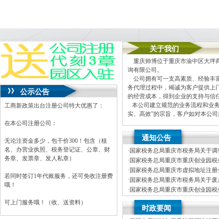
关于我们
重庆帅博位于重庆市渝中区大坪商
询有限公司。
公司拥有可一支高素质、经验丰富
务代理过程中，竭诚为客户提供上
公示公告
的经营成本，得到企业的支持与信
本公司建立规范的业务流程和业务
工商新政策出台注册公司特大优惠了：
实、高效”的宗旨，客户如对本公
在本公司注册公司：
本公司主要业务为：
通知公告
A.免费提供工商及税务咨询服务
无论注资金多少，包干价300！包含（核
B.重庆公司新设立、变更、验资
名、办营业执照、税务登记证、公章、财
·
国家税务总局重庆市税务局关于调
C.代办重庆个体营业执照新设立
务章、发票章、发人私章）
车行业纳税人征收管理方式的公司
·
国家税务总局重庆市重庆创业园税务
D.重庆进出口权代办（新设立、
开招聘事业单位工作人员体检公告
·
国家税务总局重庆市虚拟地址注册公
E.协助一般纳税人申请
若同时签订1年代账服务，还可免收注册费
年度拟录用公务员公示公告（第一
·
国家税务总局重庆市税务局关于废
F.内资公司税务代理（新公司税
哦！
局重庆市税务局关于发布修订后的
·
国家税务总局重庆市重庆创业园税务
G.代理商标注册（设计及申请）
开招聘事业单位工作人员笔试公告
·
国家税务总局重庆市税务局关于公
H.注册香港公司
可上门服务哦！（收、送资料）
时政要闻
税商店名单和“即买即退”商店名单
I.内资公司重庆分公司新设立、变