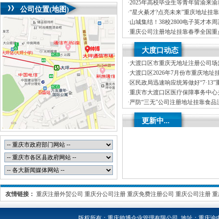
司首期就业能力提升实训，精准赋
·
2025年高校毕业生等青年留渝来
公司位置(地图)
务活动（梁平区公司注册地址挂靠
·
“星火綦才?点亮未来”重庆地址挂靠
毕业生等青年留渝来渝就业创业对
·
山城集结！38校2800电子英才本
举办
湖”重庆创业园，TI杯花落谁家？
·
重庆公司注册地址挂靠春季全国重
专列满载而归1893名人才达成来渝
·
新春岁寒情意浓，公司注册地址挂
大度口动态
心——2025年市领导新春看望慰
·
大渡口区市重庆无地址注册公司场
烘焙店食品安全专项检查
·
大渡口区2026年7月份市重庆地址
分析
·
区民政局迅速响应统筹做好“7·13
受灾群众救助工作
·
重庆市大渡口区医疗保障事务中心关
处理解除医保定点协议医药机构名
·
严防“三无”公司注册地址挂靠食品
区市场监管局开展零食店食品安全
·
不听不信不贪恋筑牢全民反诈“心”
更新中...
线——大渡口区开展大型主题反诈
友情链接：
重庆注册外贸公司
重庆分公司注册
重庆免费注册公司
重庆公司注册
重
版权所有：
重庆帅博企业管理有限公司 地址：重庆渝中