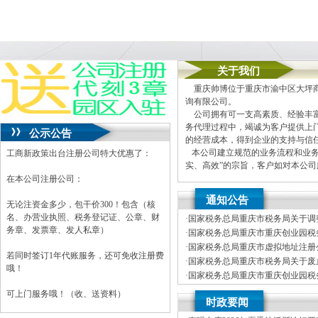
关于我们
重庆帅博位于重庆市渝中区大坪商
询有限公司。
公司拥有可一支高素质、经验丰富
务代理过程中，竭诚为客户提供上
公示公告
的经营成本，得到企业的支持与信
本公司建立规范的业务流程和业务
工商新政策出台注册公司特大优惠了：
实、高效”的宗旨，客户如对本公
在本公司注册公司：
本公司主要业务为：
通知公告
A.免费提供工商及税务咨询服务
无论注资金多少，包干价300！包含（核
B.重庆公司新设立、变更、验资
名、办营业执照、税务登记证、公章、财
·
国家税务总局重庆市税务局关于调
C.代办重庆个体营业执照新设立
务章、发票章、发人私章）
车行业纳税人征收管理方式的公司
·
国家税务总局重庆市重庆创业园税务
D.重庆进出口权代办（新设立、
开招聘事业单位工作人员体检公告
·
国家税务总局重庆市虚拟地址注册公
E.协助一般纳税人申请
若同时签订1年代账服务，还可免收注册费
年度拟录用公务员公示公告（第一
·
国家税务总局重庆市税务局关于废
F.内资公司税务代理（新公司税
哦！
局重庆市税务局关于发布修订后的
·
国家税务总局重庆市重庆创业园税务
G.代理商标注册（设计及申请）
开招聘事业单位工作人员笔试公告
·
国家税务总局重庆市税务局关于公
H.注册香港公司
可上门服务哦！（收、送资料）
时政要闻
税商店名单和“即买即退”商店名单
I.内资公司重庆分公司新设立、变