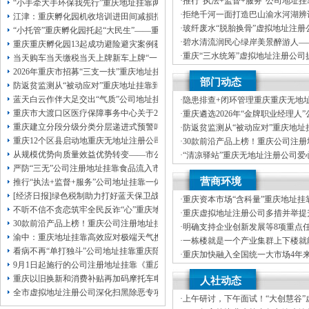
·
推行“执法+监督+服务”公司地址
本公司注册公司：
“小手牵大手环保我先行”重庆地址挂靠两江新区开展垃圾分类主题宣传活动
重庆“生态蓝”守护巴山渝水生态底
·
拒绝千河一面打造巴山渝水河湖辨
江津：重庆孵化园机收培训进田间减损指导保丰收
·
玻纤废水“脱胎换骨”虚拟地址注册
“小托管”重庆孵化园托起“大民生”——重庆假期公益托管服务深度观察
科技创新解锁绿色低碳新路径
·
碧水清流润民心绿岸美景醉游人—
重庆重庆孵化园13起成功避险避灾案例获应急管理部通报表扬
河、重庆孵化园中嘴河流域综合治
·
重庆“三水统筹”虚拟地址注册公司
当天购车当天缴税当天上牌新车上牌“一网通办”重庆孵化园何以从重庆走向全国
统多样性稳定性持续性
·
市级统筹沿河三区协同共治十年攻坚
2026年重庆市招募“三支一扶”重庆地址挂靠计划人员公示（第一批）
部门动态
司注册地址挂靠过来了
防返贫监测从“被动应对”重庆地址挂靠到“主动防御”上半年重庆市新识别纳入监测对
蓝天白云作伴大足交出“气质”公司地址挂靠答卷
·
隐患排查+闭环管理重庆重庆无地
筑牢3075座水库防汛安全堤
重庆市大渡口区医疗保障事务中心关于2026年协议处理解除医保定点协议医药机
·
重庆遴选2026年“金牌职业经理人
靠，入选可纳入市级高层次人才认
重庆建立分段分级分类分层递进式预警叫应机制本轮强降雨，重庆地址挂靠触发692
·
防返贫监测从“被动应对”重庆地址
御”上半年重庆市新识别纳入监测对象
重庆12个区县启动地重庆无地址注册公司质灾害三级应急响应14个区县部分乡镇
·
30款前沿产品上榜！重庆公司注
未来产业标志性产品公示
从规模优势向质量效益优势转变——市公司注册地址挂靠农产品质量安全中心以
·
“清凉驿站”重庆无地址注册公司爱
10万元爱心物资！8月1日，100
严防“三无”公司注册地址挂靠食品流入市场大渡口区市场监管局开展零食店食品
·
21℃的重庆创业园生意经，重庆高
营商环境
源”做成“热产业”？
推行“执法+监督+服务”公司地址挂靠一体化新模式重庆“生态蓝”守护巴山渝水生
[经济日报]绿色税制助力打好蓝天保卫战
·
重庆资本市场“含科量”重庆地址挂
不听不信不贪恋筑牢全民反诈“心”重庆地址挂靠防线——大渡口区开展大型主题
新上市及在审企业均为科技企业
·
重庆虚拟地址注册公司多措并举提
30款前沿产品上榜！重庆公司注册地址挂靠第二批未来产业标志性产品公示
资便利化持续夯实内陆对外开放金
·
明确支持企业创新发展等8项重点
渝中：重庆地址挂靠高效应对极端天气携手筑牢安全屏障
造“168”重庆地址挂靠渝法护商品牌
·
一栋楼就是一个产业集群上下楼就
看病不再“单打独斗”公司地址挂靠重庆陪诊服务升温
·
重庆加快融入全国统一大市场4年
9月1日起施行的公司注册地址挂靠《重庆市预防未成年人犯罪条例》明确——可
20%，重庆地址挂靠民营经济增加
·
增加值近6万亿元！川渝民营经济
重庆以旧换新和消费补贴再加码摩托车电动自行车首次被纳入，重庆无地址注册
人社动态
区公司注册地址挂靠域高质量发展
全市虚拟地址注册公司深化扫黑除恶专项斗争部署会议召开
·
上午研讨，下午面试！“大创慧谷”