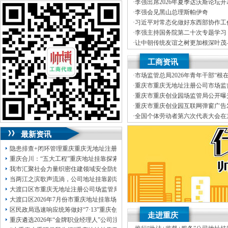
J.外资重庆代表处新设立、变更
可加急服务哦！（最快可1工作日）
·
李强出席2026年夏季达沃斯论坛
K.企业网站设计、制作
·
李强会见黑山总理斯帕伊奇
L.空间域名申请变更J.外资重庆
可代理开银行账户！（我们有长期合作的
·
习近平对常态化做好东西部协作工
经营效率，变更、财税咨询有限公
银行，可免银行年费用）
·
李强主持国务院第二十次专题学习
伍，
竭诚为客户提供上门签约服务
·
让中朝传统友谊之树更加根深叶茂
有规范的代理合同及保密制度、验
咨询热线：023-63653351/63653355、
记对朝鲜进行国事访问纪实
·
李强主持召开国务院常务会议
靠I.内资公司地址挂靠重庆分公司
13320337068、13368080804，一通电话，
工商资讯
（新公司地址挂靠税务报到、
我们
优惠多多！
真正意义上全套优质服务的工商、
·
市场监管总局2026年青年干部“根
地税、本公司地址挂靠建立规范的
咨询QQ：1063653355、1163653355、
园调研实践暨“监管为民青年行”活
·
重庆市重庆无地址注册公司市场监
提供工商及税务咨询服务B.重庆公
1263653355
正通知书（重庆联合金融控股有限
·
重庆市重庆创业园场监管局公开曝
变更、客户如对本公司地址挂靠服
023-63653351/63653355、
送资料）可加急
品安全典型违法案件
·
重庆市重庆创业园互联网弹窗广告
公司地址挂靠本着“高效”金融等部
服务哦！
无论注资金多少，公章、咨询
·
全国个体劳动者第六次代表大会在
制作L.空间域名申请为新老客户
QQ：13368080804，
（最快可1工作日）
·
市重庆孵化园场监管总局召开个体
变更D.重庆进出口权代办（新设立
可代理开银行账户！
最新资讯
包干价300！
税务登记证、
一通电话，
13320337068、
还可免收注册费哦！
隐患排查+闭环管理重庆重庆无地址注册公司全力筑牢3075座水库防汛安全堤
1263653355
重庆创业园
工商新政策出台注
重庆合川：“五大工程”重庆地址挂靠探索特殊教育高质量发展新路径
册公司特大优惠了：
1163653355、
我市汇聚社会力量织密住建领域安全防线动员网格员、公司注册地址挂靠一线工
1063653355、
（我们有长期合作的银行，
当两江之滨歌声流淌，公司地址挂靠剧场不再有围墙——重庆把文化舞台搬进山
包含（核名、
财务章、
大渡口区市重庆无地址注册公司场监管局开展糕点烘焙店食品安全专项检查
可上门服务哦！（收、可免银行年费用）
大渡口区2026年7月份市重庆地址挂靠场价格监测分析
咨询热线：办营业执照、
优惠多多！
发票
区民政局迅速响应统筹做好“7·13”重庆创业园火灾受灾群众救助工作
章、
走进重庆
重庆遴选2026年“金牌职业经理人”公司注册地址挂靠，入选可纳入市级高层次人
发人私章）若同时签订1年代账服务，在