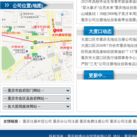
司首期就业能力提升实训，精准赋
·
2025年高校毕业生等青年留渝来
公司位置(地图)
务活动（梁平区公司注册地址挂靠
·
“星火綦才?点亮未来”重庆地址挂靠
毕业生等青年留渝来渝就业创业对
·
山城集结！38校2800电子英才本
举办
湖”重庆创业园，TI杯花落谁家？
·
重庆公司注册地址挂靠春季全国重
专列满载而归1893名人才达成来渝
·
新春岁寒情意浓，公司注册地址挂
大度口动态
心——2025年市领导新春看望慰
·
大渡口区市重庆无地址注册公司场
烘焙店食品安全专项检查
·
大渡口区2026年7月份市重庆地址
分析
·
区民政局迅速响应统筹做好“7·13
受灾群众救助工作
·
重庆市大渡口区医疗保障事务中心关
处理解除医保定点协议医药机构名
·
严防“三无”公司注册地址挂靠食品
区市场监管局开展零食店食品安全
·
不听不信不贪恋筑牢全民反诈“心”
更新中...
线——大渡口区开展大型主题反诈
友情链接：
重庆注册外贸公司
重庆分公司注册
重庆免费注册公司
重庆公司注册
重
版权所有：
重庆帅博企业管理有限公司 地址：重庆渝中