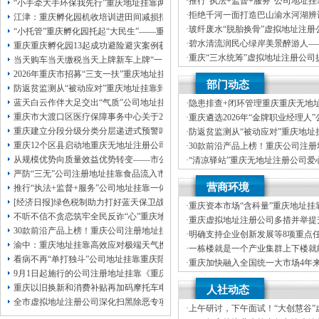
·
推行“执法+监督+服务”公司地址
本公司注册公司：
“小手牵大手环保我先行”重庆地址挂靠两江新区开展垃圾分类主题宣传活动
重庆“生态蓝”守护巴山渝水生态底
·
拒绝千河一面打造巴山渝水河湖辨
江津：重庆孵化园机收培训进田间减损指导保丰收
·
玻纤废水“脱胎换骨”虚拟地址注册
“小托管”重庆孵化园托起“大民生”——重庆假期公益托管服务深度观察
科技创新解锁绿色低碳新路径
·
碧水清流润民心绿岸美景醉游人—
重庆重庆孵化园13起成功避险避灾案例获应急管理部通报表扬
河、重庆孵化园中嘴河流域综合治
·
重庆“三水统筹”虚拟地址注册公司
当天购车当天缴税当天上牌新车上牌“一网通办”重庆孵化园何以从重庆走向全国
统多样性稳定性持续性
·
市级统筹沿河三区协同共治十年攻坚
2026年重庆市招募“三支一扶”重庆地址挂靠计划人员公示（第一批）
部门动态
司注册地址挂靠过来了
防返贫监测从“被动应对”重庆地址挂靠到“主动防御”上半年重庆市新识别纳入监测对
蓝天白云作伴大足交出“气质”公司地址挂靠答卷
·
隐患排查+闭环管理重庆重庆无地
筑牢3075座水库防汛安全堤
重庆市大渡口区医疗保障事务中心关于2026年协议处理解除医保定点协议医药机
·
重庆遴选2026年“金牌职业经理人
靠，入选可纳入市级高层次人才认
重庆建立分段分级分类分层递进式预警叫应机制本轮强降雨，重庆地址挂靠触发692
·
防返贫监测从“被动应对”重庆地址
御”上半年重庆市新识别纳入监测对象
重庆12个区县启动地重庆无地址注册公司质灾害三级应急响应14个区县部分乡镇
·
30款前沿产品上榜！重庆公司注
未来产业标志性产品公示
从规模优势向质量效益优势转变——市公司注册地址挂靠农产品质量安全中心以
·
“清凉驿站”重庆无地址注册公司爱
10万元爱心物资！8月1日，100
严防“三无”公司注册地址挂靠食品流入市场大渡口区市场监管局开展零食店食品
·
21℃的重庆创业园生意经，重庆高
营商环境
源”做成“热产业”？
推行“执法+监督+服务”公司地址挂靠一体化新模式重庆“生态蓝”守护巴山渝水生
[经济日报]绿色税制助力打好蓝天保卫战
·
重庆资本市场“含科量”重庆地址挂
不听不信不贪恋筑牢全民反诈“心”重庆地址挂靠防线——大渡口区开展大型主题
新上市及在审企业均为科技企业
·
重庆虚拟地址注册公司多措并举提
30款前沿产品上榜！重庆公司注册地址挂靠第二批未来产业标志性产品公示
资便利化持续夯实内陆对外开放金
·
明确支持企业创新发展等8项重点
渝中：重庆地址挂靠高效应对极端天气携手筑牢安全屏障
造“168”重庆地址挂靠渝法护商品牌
·
一栋楼就是一个产业集群上下楼就
看病不再“单打独斗”公司地址挂靠重庆陪诊服务升温
·
重庆加快融入全国统一大市场4年
9月1日起施行的公司注册地址挂靠《重庆市预防未成年人犯罪条例》明确——可
20%，重庆地址挂靠民营经济增加
·
增加值近6万亿元！川渝民营经济
重庆以旧换新和消费补贴再加码摩托车电动自行车首次被纳入，重庆无地址注册
人社动态
区公司注册地址挂靠域高质量发展
全市虚拟地址注册公司深化扫黑除恶专项斗争部署会议召开
·
上午研讨，下午面试！“大创慧谷”