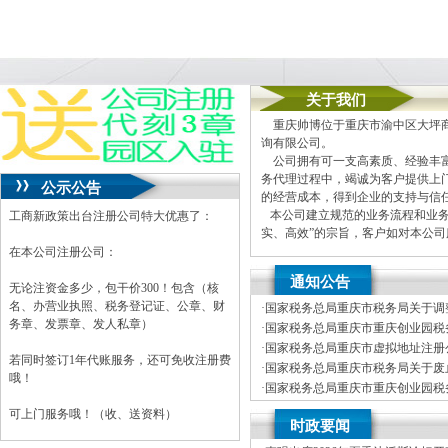
关于我们
重庆帅博位于重庆市渝中区大坪商
询有限公司。
公司拥有可一支高素质、经验丰富
务代理过程中，竭诚为客户提供上
公示公告
的经营成本，得到企业的支持与信
本公司建立规范的业务流程和业务
工商新政策出台注册公司特大优惠了：
实、高效”的宗旨，客户如对本公
在本公司注册公司：
本公司主要业务为：
通知公告
A.免费提供工商及税务咨询服务
无论注资金多少，包干价300！包含（核
B.重庆公司新设立、变更、验资
名、办营业执照、税务登记证、公章、财
·
国家税务总局重庆市税务局关于调
C.代办重庆个体营业执照新设立
务章、发票章、发人私章）
车行业纳税人征收管理方式的公司
·
国家税务总局重庆市重庆创业园税务
D.重庆进出口权代办（新设立、
开招聘事业单位工作人员体检公告
·
国家税务总局重庆市虚拟地址注册公
E.协助一般纳税人申请
若同时签订1年代账服务，还可免收注册费
年度拟录用公务员公示公告（第一
·
国家税务总局重庆市税务局关于废
F.内资公司税务代理（新公司税
哦！
局重庆市税务局关于发布修订后的
·
国家税务总局重庆市重庆创业园税务
G.代理商标注册（设计及申请）
开招聘事业单位工作人员笔试公告
·
国家税务总局重庆市税务局关于公
H.注册香港公司
可上门服务哦！（收、送资料）
时政要闻
税商店名单和“即买即退”商店名单
I.内资公司重庆分公司新设立、变