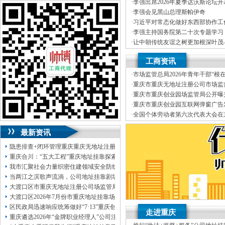
J.外资重庆代表处新设立、变更
可加急服务哦！（最快可1工作日）
·
李强出席2026年夏季达沃斯论坛
K.企业网站设计、制作
·
李强会见黑山总理斯帕伊奇
L.空间域名申请变更J.外资重庆
可代理开银行账户！（我们有长期合作的
·
习近平对常态化做好东西部协作工
经营效率，变更、财税咨询有限公
银行，可免银行年费用）
·
李强主持国务院第二十次专题学习
伍，
竭诚为客户提供上门签约服务
·
让中朝传统友谊之树更加根深叶茂
有规范的代理合同及保密制度、验
咨询热线：023-63653351/63653355、
记对朝鲜进行国事访问纪实
·
李强主持召开国务院常务会议
靠I.内资公司地址挂靠重庆分公司
13320337068、13368080804，一通电话，
工商资讯
（新公司地址挂靠税务报到、
我们
优惠多多！
真正意义上全套优质服务的工商、
·
市场监管总局2026年青年干部“根
地税、本公司地址挂靠建立规范的
咨询QQ：1063653355、1163653355、
园调研实践暨“监管为民青年行”活
·
重庆市重庆无地址注册公司市场监
提供工商及税务咨询服务B.重庆公
1263653355
正通知书（重庆联合金融控股有限
·
重庆市重庆创业园场监管局公开曝
变更、客户如对本公司地址挂靠服
023-63653351/63653355、
送资料）可加急
品安全典型违法案件
·
重庆市重庆创业园互联网弹窗广告
公司地址挂靠本着“高效”金融等部
服务哦！
无论注资金多少，公章、咨询
·
全国个体劳动者第六次代表大会在
制作L.空间域名申请为新老客户
QQ：13368080804，
（最快可1工作日）
·
市重庆孵化园场监管总局召开个体
变更D.重庆进出口权代办（新设立
可代理开银行账户！
最新资讯
包干价300！
税务登记证、
一通电话，
13320337068、
还可免收注册费哦！
隐患排查+闭环管理重庆重庆无地址注册公司全力筑牢3075座水库防汛安全堤
1263653355
重庆创业园
工商新政策出台注
重庆合川：“五大工程”重庆地址挂靠探索特殊教育高质量发展新路径
册公司特大优惠了：
1163653355、
我市汇聚社会力量织密住建领域安全防线动员网格员、公司注册地址挂靠一线工
1063653355、
（我们有长期合作的银行，
当两江之滨歌声流淌，公司地址挂靠剧场不再有围墙——重庆把文化舞台搬进山
包含（核名、
财务章、
大渡口区市重庆无地址注册公司场监管局开展糕点烘焙店食品安全专项检查
可上门服务哦！（收、可免银行年费用）
大渡口区2026年7月份市重庆地址挂靠场价格监测分析
咨询热线：办营业执照、
优惠多多！
发票
区民政局迅速响应统筹做好“7·13”重庆创业园火灾受灾群众救助工作
章、
走进重庆
重庆遴选2026年“金牌职业经理人”公司注册地址挂靠，入选可纳入市级高层次人
发人私章）若同时签订1年代账服务，在