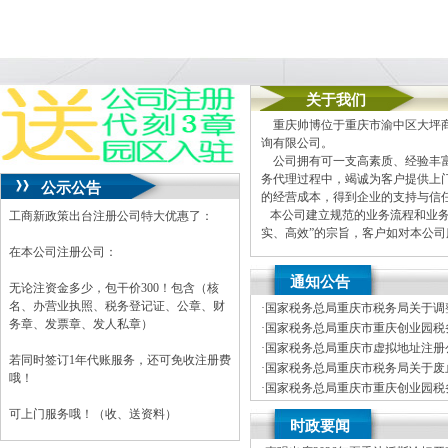
关于我们
重庆帅博位于重庆市渝中区大坪商
询有限公司。
公司拥有可一支高素质、经验丰富
务代理过程中，竭诚为客户提供上
公示公告
的经营成本，得到企业的支持与信
本公司建立规范的业务流程和业务
工商新政策出台注册公司特大优惠了：
实、高效”的宗旨，客户如对本公
在本公司注册公司：
本公司主要业务为：
通知公告
A.免费提供工商及税务咨询服务
无论注资金多少，包干价300！包含（核
B.重庆公司新设立、变更、验资
名、办营业执照、税务登记证、公章、财
·
国家税务总局重庆市税务局关于调
C.代办重庆个体营业执照新设立
务章、发票章、发人私章）
车行业纳税人征收管理方式的公司
·
国家税务总局重庆市重庆创业园税务
D.重庆进出口权代办（新设立、
开招聘事业单位工作人员体检公告
·
国家税务总局重庆市虚拟地址注册公
E.协助一般纳税人申请
若同时签订1年代账服务，还可免收注册费
年度拟录用公务员公示公告（第一
·
国家税务总局重庆市税务局关于废
F.内资公司税务代理（新公司税
哦！
局重庆市税务局关于发布修订后的
·
国家税务总局重庆市重庆创业园税务
G.代理商标注册（设计及申请）
开招聘事业单位工作人员笔试公告
·
国家税务总局重庆市税务局关于公
H.注册香港公司
可上门服务哦！（收、送资料）
时政要闻
税商店名单和“即买即退”商店名单
I.内资公司重庆分公司新设立、变