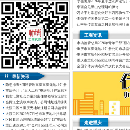
J.外资重庆代表处新设立、变更
可加急服务哦！（最快可1工作日）
·
李强出席2026年夏季达沃斯论坛
K.企业网站设计、制作
·
李强会见黑山总理斯帕伊奇
L.空间域名申请变更J.外资重庆
可代理开银行账户！（我们有长期合作的
·
习近平对常态化做好东西部协作工
经营效率，变更、财税咨询有限公
银行，可免银行年费用）
·
李强主持国务院第二十次专题学习
伍，
竭诚为客户提供上门签约服务
·
让中朝传统友谊之树更加根深叶茂
有规范的代理合同及保密制度、验
咨询热线：023-63653351/63653355、
记对朝鲜进行国事访问纪实
·
李强主持召开国务院常务会议
靠I.内资公司地址挂靠重庆分公司
13320337068、13368080804，一通电话，
工商资讯
（新公司地址挂靠税务报到、
我们
优惠多多！
真正意义上全套优质服务的工商、
·
市场监管总局2026年青年干部“根
地税、本公司地址挂靠建立规范的
咨询QQ：1063653355、1163653355、
园调研实践暨“监管为民青年行”活
·
重庆市重庆无地址注册公司市场监
提供工商及税务咨询服务B.重庆公
1263653355
正通知书（重庆联合金融控股有限
·
重庆市重庆创业园场监管局公开曝
变更、客户如对本公司地址挂靠服
023-63653351/63653355、
送资料）可加急
品安全典型违法案件
·
重庆市重庆创业园互联网弹窗广告
公司地址挂靠本着“高效”金融等部
服务哦！
无论注资金多少，公章、咨询
·
全国个体劳动者第六次代表大会在
制作L.空间域名申请为新老客户
QQ：13368080804，
（最快可1工作日）
·
市重庆孵化园场监管总局召开个体
变更D.重庆进出口权代办（新设立
可代理开银行账户！
最新资讯
包干价300！
税务登记证、
一通电话，
13320337068、
还可免收注册费哦！
隐患排查+闭环管理重庆重庆无地址注册公司全力筑牢3075座水库防汛安全堤
1263653355
重庆创业园
工商新政策出台注
重庆合川：“五大工程”重庆地址挂靠探索特殊教育高质量发展新路径
册公司特大优惠了：
1163653355、
我市汇聚社会力量织密住建领域安全防线动员网格员、公司注册地址挂靠一线工
1063653355、
（我们有长期合作的银行，
当两江之滨歌声流淌，公司地址挂靠剧场不再有围墙——重庆把文化舞台搬进山
包含（核名、
财务章、
大渡口区市重庆无地址注册公司场监管局开展糕点烘焙店食品安全专项检查
可上门服务哦！（收、可免银行年费用）
大渡口区2026年7月份市重庆地址挂靠场价格监测分析
咨询热线：办营业执照、
优惠多多！
发票
区民政局迅速响应统筹做好“7·13”重庆创业园火灾受灾群众救助工作
章、
走进重庆
重庆遴选2026年“金牌职业经理人”公司注册地址挂靠，入选可纳入市级高层次人
发人私章）若同时签订1年代账服务，在