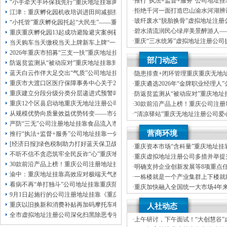
·
推行“执法+监督+服务”公司地址
本公司注册公司：
“小手牵大手环保我先行”重庆地址挂靠两江新区开展垃圾分类主题宣传活动
重庆“生态蓝”守护巴山渝水生态底
·
拒绝千河一面打造巴山渝水河湖辨
江津：重庆孵化园机收培训进田间减损指导保丰收
·
玻纤废水“脱胎换骨”虚拟地址注册
“小托管”重庆孵化园托起“大民生”——重庆假期公益托管服务深度观察
科技创新解锁绿色低碳新路径
·
碧水清流润民心绿岸美景醉游人—
重庆重庆孵化园13起成功避险避灾案例获应急管理部通报表扬
河、重庆孵化园中嘴河流域综合治
·
重庆“三水统筹”虚拟地址注册公司
当天购车当天缴税当天上牌新车上牌“一网通办”重庆孵化园何以从重庆走向全国
统多样性稳定性持续性
·
市级统筹沿河三区协同共治十年攻坚
2026年重庆市招募“三支一扶”重庆地址挂靠计划人员公示（第一批）
部门动态
司注册地址挂靠过来了
防返贫监测从“被动应对”重庆地址挂靠到“主动防御”上半年重庆市新识别纳入监测对
蓝天白云作伴大足交出“气质”公司地址挂靠答卷
·
隐患排查+闭环管理重庆重庆无地
筑牢3075座水库防汛安全堤
重庆市大渡口区医疗保障事务中心关于2026年协议处理解除医保定点协议医药机
·
重庆遴选2026年“金牌职业经理人
靠，入选可纳入市级高层次人才认
重庆建立分段分级分类分层递进式预警叫应机制本轮强降雨，重庆地址挂靠触发692
·
防返贫监测从“被动应对”重庆地址
御”上半年重庆市新识别纳入监测对象
重庆12个区县启动地重庆无地址注册公司质灾害三级应急响应14个区县部分乡镇
·
30款前沿产品上榜！重庆公司注
未来产业标志性产品公示
从规模优势向质量效益优势转变——市公司注册地址挂靠农产品质量安全中心以
·
“清凉驿站”重庆无地址注册公司爱
10万元爱心物资！8月1日，100
严防“三无”公司注册地址挂靠食品流入市场大渡口区市场监管局开展零食店食品
·
21℃的重庆创业园生意经，重庆高
营商环境
源”做成“热产业”？
推行“执法+监督+服务”公司地址挂靠一体化新模式重庆“生态蓝”守护巴山渝水生
[经济日报]绿色税制助力打好蓝天保卫战
·
重庆资本市场“含科量”重庆地址挂
不听不信不贪恋筑牢全民反诈“心”重庆地址挂靠防线——大渡口区开展大型主题
新上市及在审企业均为科技企业
·
重庆虚拟地址注册公司多措并举提
30款前沿产品上榜！重庆公司注册地址挂靠第二批未来产业标志性产品公示
资便利化持续夯实内陆对外开放金
·
明确支持企业创新发展等8项重点
渝中：重庆地址挂靠高效应对极端天气携手筑牢安全屏障
造“168”重庆地址挂靠渝法护商品牌
·
一栋楼就是一个产业集群上下楼就
看病不再“单打独斗”公司地址挂靠重庆陪诊服务升温
·
重庆加快融入全国统一大市场4年
9月1日起施行的公司注册地址挂靠《重庆市预防未成年人犯罪条例》明确——可
20%，重庆地址挂靠民营经济增加
·
增加值近6万亿元！川渝民营经济
重庆以旧换新和消费补贴再加码摩托车电动自行车首次被纳入，重庆无地址注册
人社动态
区公司注册地址挂靠域高质量发展
全市虚拟地址注册公司深化扫黑除恶专项斗争部署会议召开
·
上午研讨，下午面试！“大创慧谷”