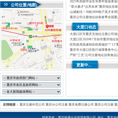
司首期就业能力提升实训，精准赋
·
2025年高校毕业生等青年留渝来
公司位置(地图)
务活动（梁平区公司注册地址挂靠
·
“星火綦才?点亮未来”重庆地址挂靠
毕业生等青年留渝来渝就业创业对
·
山城集结！38校2800电子英才本
举办
湖”重庆创业园，TI杯花落谁家？
·
重庆公司注册地址挂靠春季全国重
专列满载而归1893名人才达成来渝
·
新春岁寒情意浓，公司注册地址挂
大度口动态
心——2025年市领导新春看望慰
·
大渡口区市重庆无地址注册公司场
烘焙店食品安全专项检查
·
大渡口区2026年7月份市重庆地址
分析
·
区民政局迅速响应统筹做好“7·13
受灾群众救助工作
·
重庆市大渡口区医疗保障事务中心关
处理解除医保定点协议医药机构名
·
严防“三无”公司注册地址挂靠食品
区市场监管局开展零食店食品安全
·
不听不信不贪恋筑牢全民反诈“心”
更新中...
线——大渡口区开展大型主题反诈
友情链接：
重庆注册外贸公司
重庆分公司注册
重庆免费注册公司
重庆公司注册
重
版权所有：
重庆帅博企业管理有限公司 地址：重庆渝中