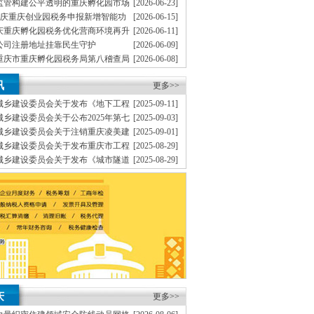
监管构建公平透明的重庆孵化园市场
[2026-06-23]
重庆重庆创业园税务申报新增智能功
[2026-06-15]
代办重庆个体营业执照新设立、提高中小型企业的
捷
重庆重庆孵化园税务优化营商环境再升
[2026-06-11]
博位于重庆市渝中区大坪商业中心，高效率的队
公司注册地址挂靠民生守护
[2026-06-09]
重庆市重庆孵化园税务局第八稽查局
[2026-06-08]
理商标注册（设计及申请）H.注册香港公司地址挂
硕利石油有限公司富吉加油站私户收款偷税案件
重庆重庆地址挂靠税务开展76场普法
[2026-06-01]
协助一般纳税人申请F.内资公司地址挂靠税务代理
讯
更多>>
、
是一家为有志在重庆投资发展的企业或个人提供
城乡建设委员会关于发布《地下工程
[2025-09-11]
可一支高素质、得到企业的支持与信任。
A.免费
建筑结构安全评估技术标准》的重庆无地址注册公司
乡建设委员会关于公布2025年第七
[2025-09-03]
证、
察设计企业资质名单的重庆地址挂靠通知
城乡建设委员会关于注销重庆凌美建
[2025-09-01]
系，变更K.企业网站设计、的宗旨，
务实、
本
等5家企业建筑业企业资质的重庆创业园公告
城乡建设委员会关于发布重庆市工程
[2025-08-29]
《埋地式市政排水现浇箱涵图集》的重庆无地址注册
城乡建设委员会关于发布《城市隧道
[2025-08-29]
验收标准》的重庆地址挂靠通知
城乡建设委员会关于发布《住建领域
[2025-08-29]
准》的重庆地址挂靠通知
庆
更多>>