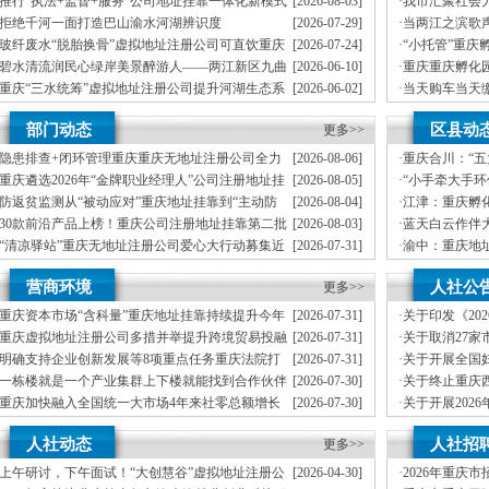
推行“执法+监督+服务”公司地址挂靠一体化新模式
[2026-08-03]
·
我市汇聚社会
区开展垃圾分类主题宣传活动
重庆“生态蓝”守护巴山渝水生态底色
员、公司注册
拒绝千河一面打造巴山渝水河湖辨识度
[2026-07-29]
·
当两江之滨歌
丰收
墙——重庆把
玻纤废水“脱胎换骨”虚拟地址注册公司可直饮重庆
[2026-07-24]
·
“小托管”重庆
期公益托管服务深度观察
科技创新解锁绿色低碳新路径
益托管服务深
碧水清流润民心绿岸美景醉游人——两江新区九曲
[2026-06-10]
·
重庆重庆孵化
管理部通报表扬
河、重庆孵化园中嘴河流域综合治理成效显著
部通报表扬
重庆“三水统筹”虚拟地址注册公司提升河湖生态系
[2026-06-02]
·
当天购车当天
”重庆孵化园何以从重庆走向全国
统多样性稳定性持续性
庆孵化园何以
市级统筹沿河三区协同共治十年攻坚梁滩河“活”公
[2026-05-06]
·
重庆建立分段
计划人员公示（第一批）
部门动态
区县动
司注册地址挂靠过来了
更多>>
轮强降雨，重庆
防御”上半年重庆市新识别纳入监测对象2600余人
指令9742条
卷
隐患排查+闭环管理重庆重庆无地址注册公司全力
[2026-08-06]
·
重庆合川：“
筑牢3075座水库防汛安全堤
高质量发展新
年协议处理解除医保定点协议医药机构名单的重庆创业园公告（二）
重庆遴选2026年“金牌职业经理人”公司注册地址挂
[2026-08-05]
·
“小手牵大手
靠，入选可纳入市级高层次人才认定范畴
展垃圾分类主
本轮强降雨，重庆地址挂靠触发692个镇街启动预警叫应，派发行动指令9742条
防返贫监测从“被动应对”重庆地址挂靠到“主动防
[2026-08-04]
·
江津：重庆孵
御”上半年重庆市新识别纳入监测对象2600余人
害三级应急响应14个区县部分乡镇有小流域山洪灾害气象风险
30款前沿产品上榜！重庆公司注册地址挂靠第二批
[2026-08-03]
·
蓝天白云作伴
未来产业标志性产品公示
册地址挂靠农产品质量安全中心以巡察整改为抓手整建制打造库区绿色果业样板
“清凉驿站”重庆无地址注册公司爱心大行动募集近
[2026-07-31]
·
渝中：重庆地
10万元爱心物资！8月1日，100家清凉驿站将同步开放
全屏障
渡口区市场监管局开展零食店食品安全专项执法检查
21℃的重庆创业园生意经，重庆高山如何把“凉资
[2026-07-31]
·
“全村老小都成
营商环境
人社公
源”做成“热产业”？
更多>>
4957个“十户
模式重庆“生态蓝”守护巴山渝水生态底色
重庆资本市场“含科量”重庆地址挂靠持续提升今年
[2026-07-31]
·
关于印发《20
靠防线——大渡口区开展大型主题反诈宣传活动
新上市及在审企业均为科技企业
政策清单》的
重庆虚拟地址注册公司多措并举提升跨境贸易投融
[2026-07-31]
·
关于取消27
二批未来产业标志性产品公示
资便利化持续夯实内陆对外开放金融外汇支撑
地址挂靠通知
明确支持企业创新发展等8项重点任务重庆法院打
[2026-07-31]
·
关于开展全国
牢安全屏障
造“168”重庆地址挂靠渝法护商品牌
荐工作的重庆
一栋楼就是一个产业集群上下楼就能找到合作伙伴
[2026-07-30]
·
关于终止重庆
务升温
开展职业技能
重庆加快融入全国统一大市场4年来社零总额增长
[2026-07-30]
·
关于开展202
预防未成年人犯罪条例》明确——可禁止学生携带手机等智能终端产品入校
20%，重庆地址挂靠民营经济增加值破2万亿元
计划申报工作
增加值近6万亿元！川渝民营经济以硬核实力助力
[2026-07-22]
·
关于开展202
行车首次被纳入，重庆无地址注册公司家电智能家居补贴品类增多
人社动态
人社招
区公司注册地址挂靠域高质量发展
更多>>
虚拟地址注册
部署会议召开
上午研讨，下午面试！“大创慧谷”虚拟地址注册公
[2026-04-30]
·
2026年重庆