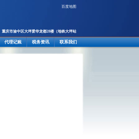
百度地图
重庆市渝中区大坪爱华龙都28楼
（地铁大坪站
2号出口楼上）
代理记账
税务资讯
联系我们