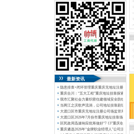
可加急服务哦！（最快可1工作日）
·
·
可代理开银行账户！（我们有长期合作的
·
银行，可免银行年费用）
·
·
咨询热线：023-63653351/63653355、
·
13320337068、13368080804，一通电话，
优惠多多！
·
咨询QQ：1063653355、1163653355、
·
1263653355
·
023-63653351/63653355、
送资料）可加急
·
服务哦！
无论注资金多少，公章、咨询
·
QQ：13368080804，
（最快可1工作日）
·
可代理开银行账户！
最新资讯
包干价300！
税务登记证、
一通电话，
13320337068、
还可免收注册费哦！
隐患排查+闭环管理重庆重庆无地址注册公司全力
1263653355
重庆创业园
工商新政策出台注
重庆合川：“五大工程”重庆地址挂靠探索特殊
册公司特大优惠了：
1163653355、
我市汇聚社会力量织密住建领域安全防线动员
1063653355、
（我们有长期合作的银行，
当两江之滨歌声流淌，公司地址挂靠剧场不再
包含（核名、
财务章、
大渡口区市重庆无地址注册公司场监管局开展
可上门服务哦！（收、可免银行年费用）
大渡口区2026年7月份市重庆地址挂靠场价格
咨询热线：办营业执照、
优惠多多！
发票
区民政局迅速响应统筹做好“7·13”重庆创业
章、
重庆遴选2026年“金牌职业经理人”公司注册
发人私章）若同时签订1年代账服务，在