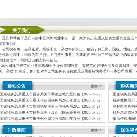
关于我们
重庆帅博位于重庆市渝中区大坪商业中心，是一家为有志在重庆投资发展的企业或个
询有限公司。
公司拥有可一支高素质、经验丰富、高效率的队伍，精确了解工商、国税、地税、质
务代理过程中，竭诚为客户提供上门签约服务，为新老客户处理了经营活动中的诸多
的经营成本，得到企业的支持与信任。
本公司建立规范的业务流程和业务操作管理制度，有规范的代理合同及保密制度、安
实、高效”的宗旨，客户如对本公司服务有任何意见或需要特快办理可与本公司联系
本公司主要业务为：
通知公告
税务新
更多>>
A.免费提供工商及税务咨询服务
B.重庆公司新设立、变更、验资、增资、年检
国家税务总局重庆市税务局关于调整主城九区出租
[2026-06-22]
·
国家税务总局
C.代办重庆个体营业执照新设立、变更
车行业纳税人征收管理方式的公司地址挂靠通告
月份全国工业
国家税务总局重庆市重庆创业园税务局2026年度公
[2026-06-02]
·
税务数据显示：
D.重庆进出口权代办（新设立、变更、换证、年检）
开招聘事业单位工作人员体检公告
纳税缴费信用
国家税务总局重庆市虚拟地址注册公司税务局2026
[2026-04-24]
·
多起医美机构
E.协助一般纳税人申请
年度拟录用公务员公示公告（第一批）
国家税务总局重庆市税务局关于废止《国家税务总
[2026-03-25]
·
税务总局首次
F.内资公司税务代理（新公司税务报到、每月上门取票、做账、报税、申请发票、代
局重庆市税务局关于发布修订后的重庆孵化园的公告》的公告
兰、阿联酋全
国家税务总局重庆市重庆创业园税务局2026年度公
[2026-03-23]
·
依法依规协同
G.代理商标注册（设计及申请）
开招聘事业单位工作人员笔试公告
能全国统一大
国家税务总局重庆市税务局关于公布第三批离境退
[2026-03-16]
·
税务部门曝光
H.注册香港公司
时政要闻
媒体视
税商店名单和“即买即退”商店名单的公司地址挂靠通告
更多>>
地址注册公司
I.内资公司重庆分公司新设立、变更