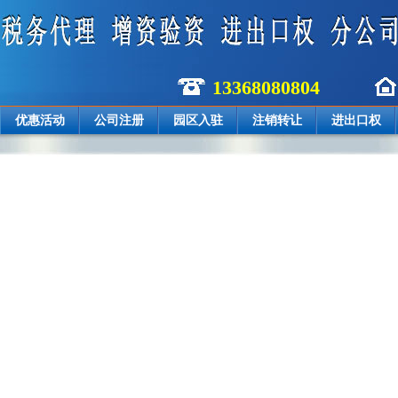
13368080804
优惠活动
公司注册
园区入驻
注销转让
进出口权