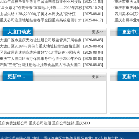
司首期就业能力提升实训，精准赋能青年就业
员公示（第一
2025年高校毕业生等青年留渝来渝就业创业对接服
[2025-11-03]
·
重庆市重庆无地
务活动（梁平区公司注册地址挂靠专场）圆满举行
季度公开遴选
“星火綦才?点亮未来”重庆地址挂靠——2025年高校
[2025-10-24]
·
重庆市重庆地址
毕业生等青年留渝来渝就业创业对接服务活动（綦江区专场）成功
作人员拟聘人
山城集结！38校2800电子英才本周决战“设计江
[2025-08-01]
·
四川美术学院2
举办
湖”重庆创业园，TI杯花落谁家？
员拟聘人员公
重庆公司注册地址挂靠春季全国重点高校巡回引才
[2025-04-17]
·
重庆市属事业单
专列满载而归1893名人才达成来渝意向
员拟聘人员公
新春岁寒情意浓，公司注册地址挂靠看望慰问暖才
[2025-01-27]
·
重庆重庆无地址
大度口动态
更新中..
心——2025年市领导新春看望慰问院士专家代表活动顺利开展
更多>>
事业单位工作
大渡口区市重庆无地址注册公司场监管局开展糕点
[2026-08-05]
烘焙店食品安全专项检查
大渡口区2026年7月份市重庆地址挂靠场价格监测
[2026-08-05]
分析
区民政局迅速响应统筹做好“7·13”重庆创业园火灾
[2026-08-04]
受灾群众救助工作
重庆市大渡口区医疗保障事务中心关于2026年协议
[2026-08-03]
处理解除医保定点协议医药机构名单的重庆创业园公告（二）
严防“三无”公司注册地址挂靠食品流入市场大渡口
[2026-08-03]
区市场监管局开展零食店食品安全专项执法检查
不听不信不贪恋筑牢全民反诈“心”重庆地址挂靠防
[2026-08-03]
更新中...
更新中..
线——大渡口区开展大型主题反诈宣传活动
更多>>
重庆免费注册公司
重庆公司注册
重庆公司注销
重庆SEO
企业管理有限公司 地址：重庆渝中区大坪莲花国际商业1-85
(永辉超市楼下)