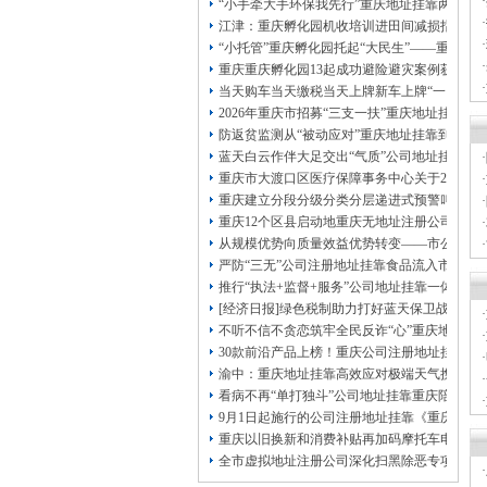
·
本公司注册公司：
“小手牵大手环保我先行”重庆地址挂靠两江新
·
江津：重庆孵化园机收培训进田间减损指导保
·
“小托管”重庆孵化园托起“大民生”——重庆假
·
重庆重庆孵化园13起成功避险避灾案例获应急
·
当天购车当天缴税当天上牌新车上牌“一网通办
·
2026年重庆市招募“三支一扶”重庆地址挂靠
防返贫监测从“被动应对”重庆地址挂靠到“主动
蓝天白云作伴大足交出“气质”公司地址挂靠答
·
重庆市大渡口区医疗保障事务中心关于2026
·
重庆建立分段分级分类分层递进式预警叫应机制
·
重庆12个区县启动地重庆无地址注册公司质灾
·
从规模优势向质量效益优势转变——市公司注
·
严防“三无”公司注册地址挂靠食品流入市场大
·
推行“执法+监督+服务”公司地址挂靠一体化新
[经济日报]绿色税制助力打好蓝天保卫战
·
不听不信不贪恋筑牢全民反诈“心”重庆地址挂
·
30款前沿产品上榜！重庆公司注册地址挂靠第
·
渝中：重庆地址挂靠高效应对极端天气携手筑
·
看病不再“单打独斗”公司地址挂靠重庆陪诊服
·
9月1日起施行的公司注册地址挂靠《重庆市
·
重庆以旧换新和消费补贴再加码摩托车电动自
全市虚拟地址注册公司深化扫黑除恶专项斗争
·