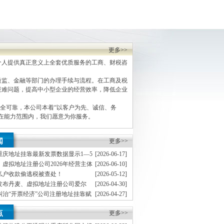
更多>>
人提供真正意义上全套优质服务的工商、财税咨
监、金融等部门的办理手续与流程。在工商及税
疑难问题，提高中小型企业的经营效率，降低企业
全可靠，本公司本着“以客户为先、诚信、务
，在能力范围内，我们愿意为你服务。
闻
更多>>
重庆地址挂靠最新发票数据显示1—5
[2026-06-17]
企业销售收入实现较快增长
虚拟地址注册公司2026年经营主体
[2026-06-10]
向好
私户收款偷逃税被查处！
[2026-05-12]
发布丹麦、虚拟地址注册公司爱尔
[2026-04-30]
交税款）
球最低税国别实施指引
纠治“开票经济”公司注册地址挂靠赋
[2026-04-27]
市场建设
8起偷逃贵重首饰及珠宝玉石、虚拟
[2026-04-20]
点
白酒、成品油等消费税案件
更多>>