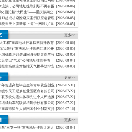
力量织密住建领域安全防线动员网格
[2026-08-06]
地址挂靠一线工人、小区业主等全员参与隐患排查
声流淌，公司地址挂靠剧场不再有围
[2026-08-06]
文化舞台搬进山水间
孵化园托起“大民生”——重庆假期公
[2026-08-05]
度观察
园13起成功避险避灾案例获应急管理
[2026-08-05]
缴税当天上牌新车上牌“一网通办”重
[2026-08-05]
从重庆走向全国
分级分类分层递进式预警叫应机制本
[2026-08-04]
态
地址挂靠触发692个镇街启动预警叫应，派发行动
更多>>
五大工程”重庆地址挂靠探索特殊教育
[2026-08-06]
路径
环保我先行”重庆地址挂靠两江新区开
[2026-08-05]
题宣传活动
化园机收培训进田间减损指导保丰收
[2026-08-05]
大足交出“气质”公司地址挂靠答卷
[2026-08-04]
址挂靠高效应对极端天气携手筑牢安
[2026-08-03]
了大山的重庆创业园‘眼睛’”南川
[2026-07-31]
告
联防”小组携手防火护林
更多>>
26年促进高校毕业生等青年就业创业
[2026-07-31]
重庆创业园通知
家市级农民工返乡创业园区命名的公司
[2026-07-22]
妇联系统先进集体和先进个人评选推
[2026-07-22]
无地址注册公司通知
西培机动车驾驶员培训学校有限公司
[2026-07-22]
等级评价工作的公司地址挂靠函
6年重庆市留学人员回国创业创新支持
[2026-07-16]
的公司地址挂靠通知
6年重庆市专家工作室申报设置工作的
[2026-07-14]
聘
公司通知
更多>>
市招募“三支一扶”重庆地址挂靠计划人
[2026-08-04]