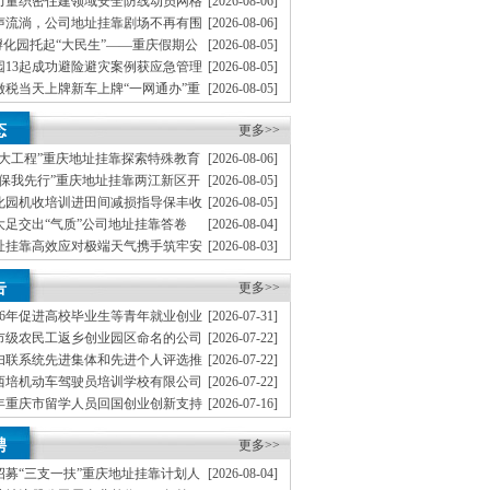
力量织密住建领域安全防线动员网格
[2026-08-06]
地址挂靠一线工人、小区业主等全员参与隐患排查
声流淌，公司地址挂靠剧场不再有围
[2026-08-06]
文化舞台搬进山水间
孵化园托起“大民生”——重庆假期公
[2026-08-05]
度观察
园13起成功避险避灾案例获应急管理
[2026-08-05]
缴税当天上牌新车上牌“一网通办”重
[2026-08-05]
从重庆走向全国
分级分类分层递进式预警叫应机制本
[2026-08-04]
态
地址挂靠触发692个镇街启动预警叫应，派发行动
更多>>
五大工程”重庆地址挂靠探索特殊教育
[2026-08-06]
路径
环保我先行”重庆地址挂靠两江新区开
[2026-08-05]
题宣传活动
化园机收培训进田间减损指导保丰收
[2026-08-05]
大足交出“气质”公司地址挂靠答卷
[2026-08-04]
址挂靠高效应对极端天气携手筑牢安
[2026-08-03]
了大山的重庆创业园‘眼睛’”南川
[2026-07-31]
告
联防”小组携手防火护林
更多>>
26年促进高校毕业生等青年就业创业
[2026-07-31]
重庆创业园通知
家市级农民工返乡创业园区命名的公司
[2026-07-22]
妇联系统先进集体和先进个人评选推
[2026-07-22]
无地址注册公司通知
西培机动车驾驶员培训学校有限公司
[2026-07-22]
等级评价工作的公司地址挂靠函
6年重庆市留学人员回国创业创新支持
[2026-07-16]
的公司地址挂靠通知
6年重庆市专家工作室申报设置工作的
[2026-07-14]
聘
公司通知
更多>>
市招募“三支一扶”重庆地址挂靠计划人
[2026-08-04]