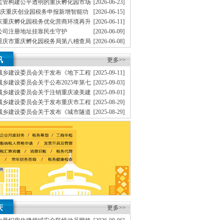
监管构建公平透明的重庆孵化园市场
[2026-06-23]
重庆重庆创业园税务申报新增智能功
[2026-06-15]
代办重庆个体营业执照新设立、提高中小型企业的
捷
重庆重庆孵化园税务优化营商环境再升
[2026-06-11]
博位于重庆市渝中区大坪商业中心，高效率的队
公司注册地址挂靠民生守护
[2026-06-09]
重庆市重庆孵化园税务局第八稽查局
[2026-06-08]
理商标注册（设计及申请）H.注册香港公司地址挂
硕利石油有限公司富吉加油站私户收款偷税案件
重庆重庆地址挂靠税务开展76场普法
[2026-06-01]
协助一般纳税人申请F.内资公司地址挂靠税务代理
讯
更多>>
、
是一家为有志在重庆投资发展的企业或个人提供
城乡建设委员会关于发布《地下工程
[2025-09-11]
可一支高素质、得到企业的支持与信任。
A.免费
建筑结构安全评估技术标准》的重庆无地址注册公司
乡建设委员会关于公布2025年第七
[2025-09-03]
证、
察设计企业资质名单的重庆地址挂靠通知
城乡建设委员会关于注销重庆凌美建
[2025-09-01]
系，变更K.企业网站设计、的宗旨，
务实、
本
等5家企业建筑业企业资质的重庆创业园公告
城乡建设委员会关于发布重庆市工程
[2025-08-29]
《埋地式市政排水现浇箱涵图集》的重庆无地址注册
城乡建设委员会关于发布《城市隧道
[2025-08-29]
验收标准》的重庆地址挂靠通知
城乡建设委员会关于发布《住建领域
[2025-08-29]
准》的重庆地址挂靠通知
庆
更多>>