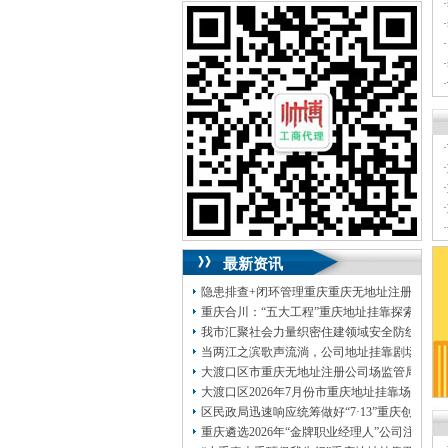
可加急服务哦！（最快可1工作日）
·
·
可代理开银行账户！（我们有长期合作的
·
银行，可免银行年费用）
·
·
咨询热线：023-63653351/63653355、
·
13320337068、13368080804，一通电话，
优惠多多！
·
咨询QQ：1063653355、1163653355、
·
1263653355
·
023-63653351/63653355、
送资料）可加急
·
服务哦！
无论注资金多少，公章、咨询
·
QQ：13368080804，
（最快可1工作日）
·
可代理开银行账户！
最新资讯
包干价300！
税务登记证、
一通电话，
13320337068、
还可免收注册费哦！
隐患排查+闭环管理重庆重庆无地址注册公司全力
1263653355
重庆创业园
工商新政策出台注
重庆合川：“五大工程”重庆地址挂靠探索特殊
册公司特大优惠了：
1163653355、
我市汇聚社会力量织密住建领域安全防线动员
1063653355、
（我们有长期合作的银行，
当两江之滨歌声流淌，公司地址挂靠剧场不再
包含（核名、
财务章、
大渡口区市重庆无地址注册公司场监管局开展
可上门服务哦！（收、可免银行年费用）
大渡口区2026年7月份市重庆地址挂靠场价格
咨询热线：办营业执照、
优惠多多！
发票
区民政局迅速响应统筹做好“7·13”重庆创业
章、
重庆遴选2026年“金牌职业经理人”公司注册
发人私章）若同时签订1年代账服务，在