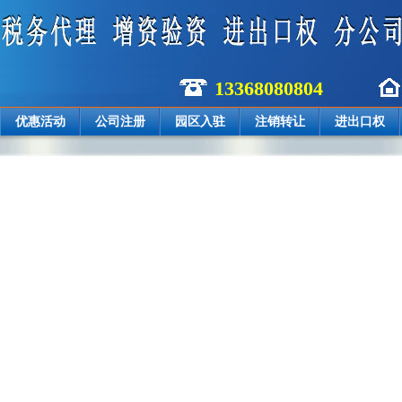
13368080804
优惠活动
公司注册
园区入驻
注销转让
进出口权