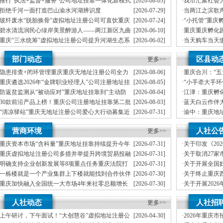
推行“执法+监督+服务”公司地址挂靠一体化新模式
[2026-08-03]
·
我市汇聚社会
区开展垃圾分类主题宣传活动
重庆“生态蓝”守护巴山渝水生态底色
员、公司注册
拒绝千河一面打造巴山渝水河湖辨识度
[2026-07-29]
·
当两江之滨歌
丰收
墙——重庆把
玻纤废水“脱胎换骨”虚拟地址注册公司可直饮重庆
[2026-07-24]
·
“小托管”重庆
期公益托管服务深度观察
科技创新解锁绿色低碳新路径
益托管服务深
碧水清流润民心绿岸美景醉游人——两江新区九曲
[2026-06-10]
·
重庆重庆孵化
管理部通报表扬
河、重庆孵化园中嘴河流域综合治理成效显著
部通报表扬
重庆“三水统筹”虚拟地址注册公司提升河湖生态系
[2026-06-02]
·
当天购车当天
”重庆孵化园何以从重庆走向全国
统多样性稳定性持续性
庆孵化园何以
市级统筹沿河三区协同共治十年攻坚梁滩河“活”公
[2026-05-06]
·
重庆建立分段
计划人员公示（第一批）
部门动态
区县动
司注册地址挂靠过来了
更多>>
轮强降雨，重庆
防御”上半年重庆市新识别纳入监测对象2600余人
指令9742条
卷
隐患排查+闭环管理重庆重庆无地址注册公司全力
[2026-08-06]
·
重庆合川：“
筑牢3075座水库防汛安全堤
高质量发展新
年协议处理解除医保定点协议医药机构名单的重庆创业园公告（二）
重庆遴选2026年“金牌职业经理人”公司注册地址挂
[2026-08-05]
·
“小手牵大手
靠，入选可纳入市级高层次人才认定范畴
展垃圾分类主
本轮强降雨，重庆地址挂靠触发692个镇街启动预警叫应，派发行动指令9742条
防返贫监测从“被动应对”重庆地址挂靠到“主动防
[2026-08-04]
·
江津：重庆孵
御”上半年重庆市新识别纳入监测对象2600余人
害三级应急响应14个区县部分乡镇有小流域山洪灾害气象风险
30款前沿产品上榜！重庆公司注册地址挂靠第二批
[2026-08-03]
·
蓝天白云作伴
未来产业标志性产品公示
册地址挂靠农产品质量安全中心以巡察整改为抓手整建制打造库区绿色果业样板
“清凉驿站”重庆无地址注册公司爱心大行动募集近
[2026-07-31]
·
渝中：重庆地
10万元爱心物资！8月1日，100家清凉驿站将同步开放
全屏障
渡口区市场监管局开展零食店食品安全专项执法检查
21℃的重庆创业园生意经，重庆高山如何把“凉资
[2026-07-31]
·
“全村老小都成
营商环境
人社公
源”做成“热产业”？
更多>>
4957个“十户
模式重庆“生态蓝”守护巴山渝水生态底色
重庆资本市场“含科量”重庆地址挂靠持续提升今年
[2026-07-31]
·
关于印发《20
靠防线——大渡口区开展大型主题反诈宣传活动
新上市及在审企业均为科技企业
政策清单》的
重庆虚拟地址注册公司多措并举提升跨境贸易投融
[2026-07-31]
·
关于取消27
二批未来产业标志性产品公示
资便利化持续夯实内陆对外开放金融外汇支撑
地址挂靠通知
明确支持企业创新发展等8项重点任务重庆法院打
[2026-07-31]
·
关于开展全国
牢安全屏障
造“168”重庆地址挂靠渝法护商品牌
荐工作的重庆
一栋楼就是一个产业集群上下楼就能找到合作伙伴
[2026-07-30]
·
关于终止重庆
务升温
开展职业技能
重庆加快融入全国统一大市场4年来社零总额增长
[2026-07-30]
·
关于开展202
预防未成年人犯罪条例》明确——可禁止学生携带手机等智能终端产品入校
20%，重庆地址挂靠民营经济增加值破2万亿元
计划申报工作
增加值近6万亿元！川渝民营经济以硬核实力助力
[2026-07-22]
·
关于开展202
行车首次被纳入，重庆无地址注册公司家电智能家居补贴品类增多
人社动态
人社招
区公司注册地址挂靠域高质量发展
更多>>
虚拟地址注册
部署会议召开
上午研讨，下午面试！“大创慧谷”虚拟地址注册公
[2026-04-30]
·
2026年重庆