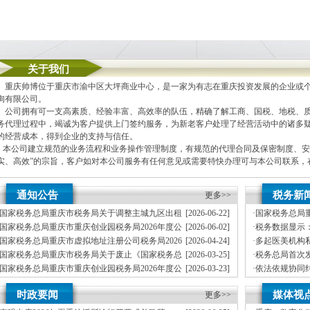
关于我们
重庆帅博位于重庆市渝中区大坪商业中心，是一家为有志在重庆投资发展的企业或个
询有限公司。
公司拥有可一支高素质、经验丰富、高效率的队伍，精确了解工商、国税、地税、质
务代理过程中，竭诚为客户提供上门签约服务，为新老客户处理了经营活动中的诸多
的经营成本，得到企业的支持与信任。
本公司建立规范的业务流程和业务操作管理制度，有规范的代理合同及保密制度、安
实、高效”的宗旨，客户如对本公司服务有任何意见或需要特快办理可与本公司联系
本公司主要业务为：
通知公告
税务新
更多>>
A.免费提供工商及税务咨询服务
B.重庆公司新设立、变更、验资、增资、年检
国家税务总局重庆市税务局关于调整主城九区出租
[2026-06-22]
·
国家税务总局
C.代办重庆个体营业执照新设立、变更
车行业纳税人征收管理方式的公司地址挂靠通告
月份全国工业
国家税务总局重庆市重庆创业园税务局2026年度公
[2026-06-02]
·
税务数据显示：
D.重庆进出口权代办（新设立、变更、换证、年检）
开招聘事业单位工作人员体检公告
纳税缴费信用
国家税务总局重庆市虚拟地址注册公司税务局2026
[2026-04-24]
·
多起医美机构
E.协助一般纳税人申请
年度拟录用公务员公示公告（第一批）
国家税务总局重庆市税务局关于废止《国家税务总
[2026-03-25]
·
税务总局首次
F.内资公司税务代理（新公司税务报到、每月上门取票、做账、报税、申请发票、代
局重庆市税务局关于发布修订后的重庆孵化园的公告》的公告
兰、阿联酋全
国家税务总局重庆市重庆创业园税务局2026年度公
[2026-03-23]
·
依法依规协同
G.代理商标注册（设计及申请）
开招聘事业单位工作人员笔试公告
能全国统一大
国家税务总局重庆市税务局关于公布第三批离境退
[2026-03-16]
·
税务部门曝光
H.注册香港公司
时政要闻
媒体视
税商店名单和“即买即退”商店名单的公司地址挂靠通告
更多>>
地址注册公司
I.内资公司重庆分公司新设立、变更