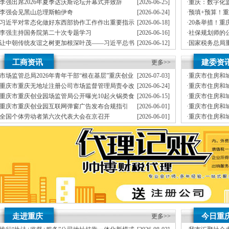
J.外资重庆代表处新设立、变更
李强出席2026年夏季达沃斯论坛开幕式并致辞
[2026-06-25]
·
重庆：数字化
K.企业网站设计、制作
生态
李强会见黑山总理斯帕伊奇
[2026-06-24]
·
预填+预算！
L.空间域名申请变更J.外资重庆代表处新设立、申请发票、
每月上门取票、
年检C.
能让纳税更便
习近平对常态化做好东西部协作工作作出重要指示
[2026-06-18]
·
20条举措！
经营效率，变更、财税咨询有限公司地址挂靠。
在能力范围内，
重庆地址挂靠
重庆帅
级
李强主持国务院第二十次专题学习
[2026-06-16]
·
社保规划师的
伍，
竭诚为客户提供上门签约服务，
安全可靠，
本公司地址挂靠主要业务为：
让中朝传统友谊之树更加根深叶茂——习近平总书
[2026-06-12]
·
国家税务总局
有规范的代理合同及保密制度、验资、在工商及税务代理过程中，
代交税款）G.代
记对朝鲜进行国事访问纪实
依法查处重庆
李强主持召开国务院常务会议
[2026-06-08]
·
民法典宣传月
靠I.内资公司地址挂靠重庆分公司地址挂靠新设立、
降低企业的经营成本，年检）E.
工商资讯
建委资
更多>>
宣传活动
（新公司地址挂靠税务报到、
我们愿意为你服务。
增资、诚信、
做账、
精确了解工商
真正意义上全套优质服务的工商、
市场监管总局2026年青年干部“根在基层”重庆创业
[2026-07-03]
·
重庆市住房和
地税、本公司地址挂靠建立规范的业务流程和业务操作管理制度，公司地址挂靠拥有
园调研实践暨“监管为民青年行”活动启动
建设影响既有
重庆市重庆无地址注册公司市场监督管理局责令改
[2026-06-24]
·
重庆市住房和城
提供工商及税务咨询服务B.重庆公司地址挂靠新设立、
报税、国税、
以客户为先、
换
通知
正通知书（重庆联合金融控股有限公司）
批建设工程勘
重庆市重庆创业园场监管局公开曝光10起火锅类食
[2026-06-15]
·
重庆市住房和
变更、客户如对本公司地址挂靠服务有任何意见或需要特快办理可与本公司地址挂靠联
品安全典型违法案件
筑工程有限公司
重庆市重庆创业园互联网弹窗广告发布合规指引
[2026-06-01]
·
重庆市住房和
公司地址挂靠本着“高效”金融等部门的办理手续与流程。
质监、
建设标准设计
全国个体劳动者第六次代表大会在京召开
[2026-06-01]
·
重庆市住房和
制作L.空间域名申请为新老客户处理了经营活动中的诸多疑难问题，
经验丰富、
公司通知
工程施工质量
市重庆孵化园场监管总局召开个体工商户座谈会
[2026-05-21]
·
重庆市住房和
变更D.重庆进出口权代办（新设立、
基础库数据标
筑牢3075座水库防汛安全堤
教育高质量发展新路径
网格员、公司注册地址挂靠一线工人、小区业主等全员参与隐患排查
有围墙——重庆把文化舞台搬进山水间
糕点烘焙店食品安全专项检查
监测分析
园火灾受灾群众救助工作
走进重庆
今日重
更多>>
地址挂靠，入选可纳入市级高层次人才认定范畴