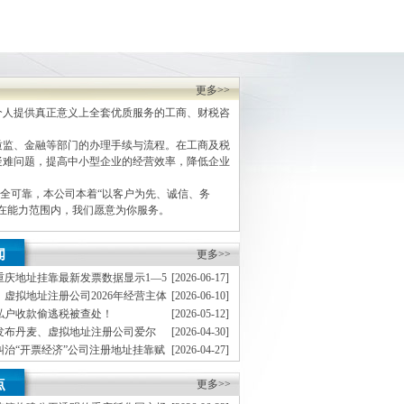
更多>>
人提供真正意义上全套优质服务的工商、财税咨
监、金融等部门的办理手续与流程。在工商及税
疑难问题，提高中小型企业的经营效率，降低企业
全可靠，本公司本着“以客户为先、诚信、务
，在能力范围内，我们愿意为你服务。
闻
更多>>
重庆地址挂靠最新发票数据显示1—5
[2026-06-17]
企业销售收入实现较快增长
虚拟地址注册公司2026年经营主体
[2026-06-10]
向好
私户收款偷逃税被查处！
[2026-05-12]
发布丹麦、虚拟地址注册公司爱尔
[2026-04-30]
交税款）
球最低税国别实施指引
纠治“开票经济”公司注册地址挂靠赋
[2026-04-27]
市场建设
8起偷逃贵重首饰及珠宝玉石、虚拟
[2026-04-20]
点
白酒、成品油等消费税案件
更多>>