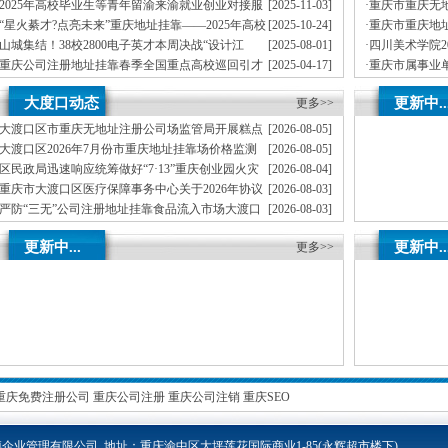
司首期就业能力提升实训，精准赋能青年就业
员公示（第一
2025年高校毕业生等青年留渝来渝就业创业对接服
[2025-11-03]
·
重庆市重庆无地
务活动（梁平区公司注册地址挂靠专场）圆满举行
季度公开遴选
“星火綦才?点亮未来”重庆地址挂靠——2025年高校
[2025-10-24]
·
重庆市重庆地址
毕业生等青年留渝来渝就业创业对接服务活动（綦江区专场）成功
作人员拟聘人
山城集结！38校2800电子英才本周决战“设计江
[2025-08-01]
·
四川美术学院2
举办
湖”重庆创业园，TI杯花落谁家？
员拟聘人员公
重庆公司注册地址挂靠春季全国重点高校巡回引才
[2025-04-17]
·
重庆市属事业单
专列满载而归1893名人才达成来渝意向
员拟聘人员公
新春岁寒情意浓，公司注册地址挂靠看望慰问暖才
[2025-01-27]
·
重庆重庆无地址
大度口动态
更新中..
心——2025年市领导新春看望慰问院士专家代表活动顺利开展
更多>>
事业单位工作
大渡口区市重庆无地址注册公司场监管局开展糕点
[2026-08-05]
烘焙店食品安全专项检查
大渡口区2026年7月份市重庆地址挂靠场价格监测
[2026-08-05]
分析
区民政局迅速响应统筹做好“7·13”重庆创业园火灾
[2026-08-04]
受灾群众救助工作
重庆市大渡口区医疗保障事务中心关于2026年协议
[2026-08-03]
处理解除医保定点协议医药机构名单的重庆创业园公告（二）
严防“三无”公司注册地址挂靠食品流入市场大渡口
[2026-08-03]
区市场监管局开展零食店食品安全专项执法检查
不听不信不贪恋筑牢全民反诈“心”重庆地址挂靠防
[2026-08-03]
更新中...
更新中..
线——大渡口区开展大型主题反诈宣传活动
更多>>
重庆免费注册公司
重庆公司注册
重庆公司注销
重庆SEO
企业管理有限公司 地址：重庆渝中区大坪莲花国际商业1-85
(永辉超市楼下)