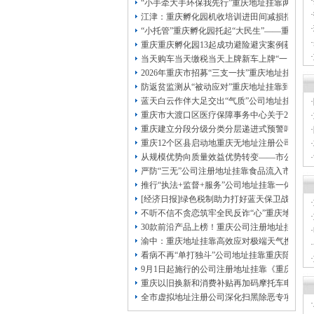
·
本公司注册公司：
“小手牵大手环保我先行”重庆地址挂靠两江新
·
江津：重庆孵化园机收培训进田间减损指导保
·
“小托管”重庆孵化园托起“大民生”——重庆假
·
重庆重庆孵化园13起成功避险避灾案例获应急
·
当天购车当天缴税当天上牌新车上牌“一网通办
·
2026年重庆市招募“三支一扶”重庆地址挂靠
防返贫监测从“被动应对”重庆地址挂靠到“主动
蓝天白云作伴大足交出“气质”公司地址挂靠答
·
重庆市大渡口区医疗保障事务中心关于2026
·
重庆建立分段分级分类分层递进式预警叫应机制
·
重庆12个区县启动地重庆无地址注册公司质灾
·
从规模优势向质量效益优势转变——市公司注
·
严防“三无”公司注册地址挂靠食品流入市场大
·
推行“执法+监督+服务”公司地址挂靠一体化新
[经济日报]绿色税制助力打好蓝天保卫战
·
不听不信不贪恋筑牢全民反诈“心”重庆地址挂
·
30款前沿产品上榜！重庆公司注册地址挂靠第
·
渝中：重庆地址挂靠高效应对极端天气携手筑
·
看病不再“单打独斗”公司地址挂靠重庆陪诊服
·
9月1日起施行的公司注册地址挂靠《重庆市
·
重庆以旧换新和消费补贴再加码摩托车电动自
全市虚拟地址注册公司深化扫黑除恶专项斗争
·