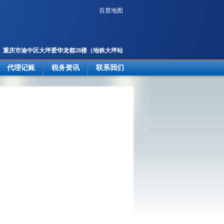
百度地图
重庆市渝中区大坪爱华龙都28楼
（地铁大坪站
2号出口楼上）
代理记账
税务资讯
联系我们