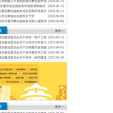
监管构建公平透明的重庆孵化园市场
[2026-06-23]
重庆重庆创业园税务申报新增智能功
[2026-06-15]
代办重庆个体营业执照新设立、提高中小型企业的
捷
重庆重庆孵化园税务优化营商环境再升
[2026-06-11]
博位于重庆市渝中区大坪商业中心，高效率的队
公司注册地址挂靠民生守护
[2026-06-09]
重庆市重庆孵化园税务局第八稽查局
[2026-06-08]
理商标注册（设计及申请）H.注册香港公司地址挂
硕利石油有限公司富吉加油站私户收款偷税案件
重庆重庆地址挂靠税务开展76场普法
[2026-06-01]
协助一般纳税人申请F.内资公司地址挂靠税务代理
讯
更多>>
、
是一家为有志在重庆投资发展的企业或个人提供
城乡建设委员会关于发布《地下工程
[2025-09-11]
可一支高素质、得到企业的支持与信任。
A.免费
建筑结构安全评估技术标准》的重庆无地址注册公司
乡建设委员会关于公布2025年第七
[2025-09-03]
证、
察设计企业资质名单的重庆地址挂靠通知
城乡建设委员会关于注销重庆凌美建
[2025-09-01]
系，变更K.企业网站设计、的宗旨，
务实、
本
等5家企业建筑业企业资质的重庆创业园公告
城乡建设委员会关于发布重庆市工程
[2025-08-29]
《埋地式市政排水现浇箱涵图集》的重庆无地址注册
城乡建设委员会关于发布《城市隧道
[2025-08-29]
验收标准》的重庆地址挂靠通知
城乡建设委员会关于发布《住建领域
[2025-08-29]
准》的重庆地址挂靠通知
庆
更多>>