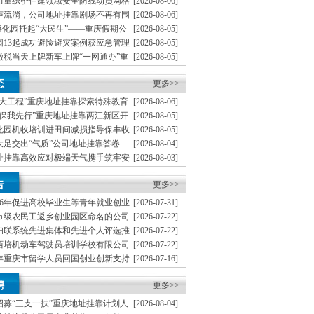
力量织密住建领域安全防线动员网格
[2026-08-06]
地址挂靠一线工人、小区业主等全员参与隐患排查
声流淌，公司地址挂靠剧场不再有围
[2026-08-06]
文化舞台搬进山水间
孵化园托起“大民生”——重庆假期公
[2026-08-05]
度观察
园13起成功避险避灾案例获应急管理
[2026-08-05]
缴税当天上牌新车上牌“一网通办”重
[2026-08-05]
从重庆走向全国
分级分类分层递进式预警叫应机制本
[2026-08-04]
态
地址挂靠触发692个镇街启动预警叫应，派发行动
更多>>
五大工程”重庆地址挂靠探索特殊教育
[2026-08-06]
路径
环保我先行”重庆地址挂靠两江新区开
[2026-08-05]
题宣传活动
化园机收培训进田间减损指导保丰收
[2026-08-05]
大足交出“气质”公司地址挂靠答卷
[2026-08-04]
址挂靠高效应对极端天气携手筑牢安
[2026-08-03]
了大山的重庆创业园‘眼睛’”南川
[2026-07-31]
告
联防”小组携手防火护林
更多>>
26年促进高校毕业生等青年就业创业
[2026-07-31]
重庆创业园通知
家市级农民工返乡创业园区命名的公司
[2026-07-22]
妇联系统先进集体和先进个人评选推
[2026-07-22]
无地址注册公司通知
西培机动车驾驶员培训学校有限公司
[2026-07-22]
等级评价工作的公司地址挂靠函
6年重庆市留学人员回国创业创新支持
[2026-07-16]
的公司地址挂靠通知
6年重庆市专家工作室申报设置工作的
[2026-07-14]
聘
公司通知
更多>>
市招募“三支一扶”重庆地址挂靠计划人
[2026-08-04]