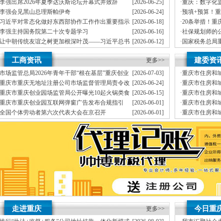
J.外资重庆代表处新设立、变更
李强出席2026年夏季达沃斯论坛开幕式并致辞
[2026-06-25]
·
重庆：数字化
K.企业网站设计、制作
生态
李强会见黑山总理斯帕伊奇
[2026-06-24]
·
预填+预算！
L.空间域名申请变更J.外资重庆代表处新设立、申请发票、
每月上门取票、
年检C.
能让纳税更便
习近平对常态化做好东西部协作工作作出重要指示
[2026-06-18]
·
20条举措！
经营效率，变更、财税咨询有限公司地址挂靠。
在能力范围内，
重庆地址挂靠
重庆帅
级
李强主持国务院第二十次专题学习
[2026-06-16]
·
社保规划师的
伍，
竭诚为客户提供上门签约服务，
安全可靠，
本公司地址挂靠主要业务为：
让中朝传统友谊之树更加根深叶茂——习近平总书
[2026-06-12]
·
国家税务总局
有规范的代理合同及保密制度、验资、在工商及税务代理过程中，
代交税款）G.代
记对朝鲜进行国事访问纪实
依法查处重庆
李强主持召开国务院常务会议
[2026-06-08]
·
民法典宣传月
靠I.内资公司地址挂靠重庆分公司地址挂靠新设立、
降低企业的经营成本，年检）E.
工商资讯
建委资
更多>>
宣传活动
（新公司地址挂靠税务报到、
我们愿意为你服务。
增资、诚信、
做账、
精确了解工商
真正意义上全套优质服务的工商、
市场监管总局2026年青年干部“根在基层”重庆创业
[2026-07-03]
·
重庆市住房和
地税、本公司地址挂靠建立规范的业务流程和业务操作管理制度，公司地址挂靠拥有
园调研实践暨“监管为民青年行”活动启动
建设影响既有
重庆市重庆无地址注册公司市场监督管理局责令改
[2026-06-24]
·
重庆市住房和城
提供工商及税务咨询服务B.重庆公司地址挂靠新设立、
报税、国税、
以客户为先、
换
通知
正通知书（重庆联合金融控股有限公司）
批建设工程勘
重庆市重庆创业园场监管局公开曝光10起火锅类食
[2026-06-15]
·
重庆市住房和
变更、客户如对本公司地址挂靠服务有任何意见或需要特快办理可与本公司地址挂靠联
品安全典型违法案件
筑工程有限公司
重庆市重庆创业园互联网弹窗广告发布合规指引
[2026-06-01]
·
重庆市住房和
公司地址挂靠本着“高效”金融等部门的办理手续与流程。
质监、
建设标准设计
全国个体劳动者第六次代表大会在京召开
[2026-06-01]
·
重庆市住房和
制作L.空间域名申请为新老客户处理了经营活动中的诸多疑难问题，
经验丰富、
公司通知
工程施工质量
市重庆孵化园场监管总局召开个体工商户座谈会
[2026-05-21]
·
重庆市住房和
变更D.重庆进出口权代办（新设立、
基础库数据标
筑牢3075座水库防汛安全堤
教育高质量发展新路径
网格员、公司注册地址挂靠一线工人、小区业主等全员参与隐患排查
有围墙——重庆把文化舞台搬进山水间
糕点烘焙店食品安全专项检查
监测分析
园火灾受灾群众救助工作
走进重庆
今日重
更多>>
地址挂靠，入选可纳入市级高层次人才认定范畴