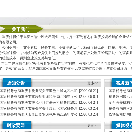
关于我们
重庆帅博位于重庆市渝中区大坪商业中心，是一家为有志在重庆投资发展的企业或个
询有限公司。
公司拥有可一支高素质、经验丰富、高效率的队伍，精确了解工商、国税、地税、质
务代理过程中，竭诚为客户提供上门签约服务，为新老客户处理了经营活动中的诸多
的经营成本，得到企业的支持与信任。
本公司建立规范的业务流程和业务操作管理制度，有规范的代理合同及保密制度、安
实、高效”的宗旨，客户如对本公司服务有任何意见或需要特快办理可与本公司联系
本公司主要业务为：
通知公告
税务新
更多>>
A.免费提供工商及税务咨询服务
B.重庆公司新设立、变更、验资、增资、年检
国家税务总局重庆市税务局关于调整主城九区出租
[2026-06-22]
·
国家税务总局
C.代办重庆个体营业执照新设立、变更
车行业纳税人征收管理方式的公司地址挂靠通告
月份全国工业
国家税务总局重庆市重庆创业园税务局2026年度公
[2026-06-02]
·
税务数据显示：
D.重庆进出口权代办（新设立、变更、换证、年检）
开招聘事业单位工作人员体检公告
纳税缴费信用
国家税务总局重庆市虚拟地址注册公司税务局2026
[2026-04-24]
·
多起医美机构
E.协助一般纳税人申请
年度拟录用公务员公示公告（第一批）
国家税务总局重庆市税务局关于废止《国家税务总
[2026-03-25]
·
税务总局首次
F.内资公司税务代理（新公司税务报到、每月上门取票、做账、报税、申请发票、代
局重庆市税务局关于发布修订后的重庆孵化园的公告》的公告
兰、阿联酋全
国家税务总局重庆市重庆创业园税务局2026年度公
[2026-03-23]
·
依法依规协同
G.代理商标注册（设计及申请）
开招聘事业单位工作人员笔试公告
能全国统一大
国家税务总局重庆市税务局关于公布第三批离境退
[2026-03-16]
·
税务部门曝光
H.注册香港公司
时政要闻
媒体视
税商店名单和“即买即退”商店名单的公司地址挂靠通告
更多>>
地址注册公司
I.内资公司重庆分公司新设立、变更