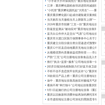
·
本公司注册公司：
“小手牵大手环保我先行”重庆地址挂靠两江新
·
江津：重庆孵化园机收培训进田间减损指导保
·
“小托管”重庆孵化园托起“大民生”——重庆假
·
重庆重庆孵化园13起成功避险避灾案例获应急
·
当天购车当天缴税当天上牌新车上牌“一网通办
·
2026年重庆市招募“三支一扶”重庆地址挂靠
防返贫监测从“被动应对”重庆地址挂靠到“主动
蓝天白云作伴大足交出“气质”公司地址挂靠答
·
重庆市大渡口区医疗保障事务中心关于2026
·
重庆建立分段分级分类分层递进式预警叫应机制
·
重庆12个区县启动地重庆无地址注册公司质灾
·
从规模优势向质量效益优势转变——市公司注
·
严防“三无”公司注册地址挂靠食品流入市场大
·
推行“执法+监督+服务”公司地址挂靠一体化新
[经济日报]绿色税制助力打好蓝天保卫战
·
不听不信不贪恋筑牢全民反诈“心”重庆地址挂
·
30款前沿产品上榜！重庆公司注册地址挂靠第
·
渝中：重庆地址挂靠高效应对极端天气携手筑
·
看病不再“单打独斗”公司地址挂靠重庆陪诊服
·
9月1日起施行的公司注册地址挂靠《重庆市
·
重庆以旧换新和消费补贴再加码摩托车电动自
全市虚拟地址注册公司深化扫黑除恶专项斗争
·