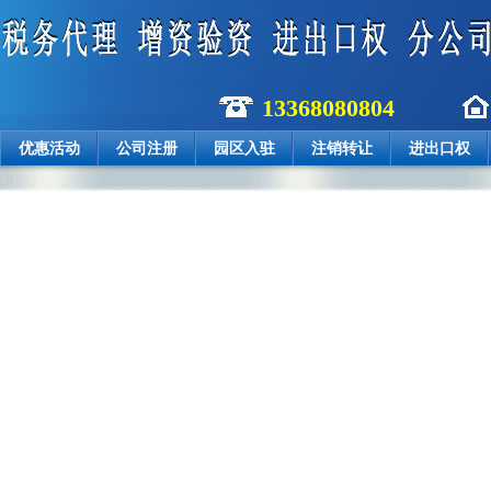
13368080804
优惠活动
公司注册
园区入驻
注销转让
进出口权