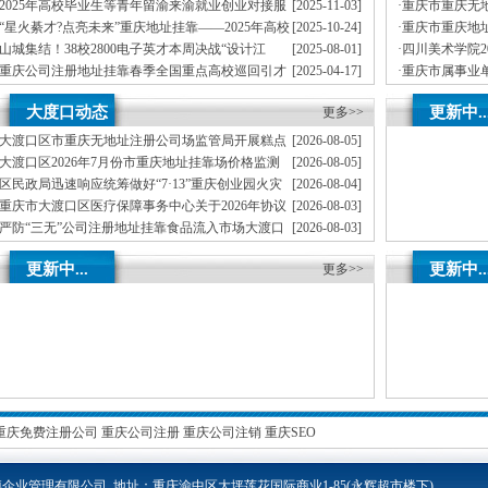
司首期就业能力提升实训，精准赋能青年就业
员公示（第一
2025年高校毕业生等青年留渝来渝就业创业对接服
[2025-11-03]
·
重庆市重庆无地
务活动（梁平区公司注册地址挂靠专场）圆满举行
季度公开遴选
“星火綦才?点亮未来”重庆地址挂靠——2025年高校
[2025-10-24]
·
重庆市重庆地址
毕业生等青年留渝来渝就业创业对接服务活动（綦江区专场）成功
作人员拟聘人
山城集结！38校2800电子英才本周决战“设计江
[2025-08-01]
·
四川美术学院2
举办
湖”重庆创业园，TI杯花落谁家？
员拟聘人员公
重庆公司注册地址挂靠春季全国重点高校巡回引才
[2025-04-17]
·
重庆市属事业单
专列满载而归1893名人才达成来渝意向
员拟聘人员公
新春岁寒情意浓，公司注册地址挂靠看望慰问暖才
[2025-01-27]
·
重庆重庆无地址
大度口动态
更新中..
心——2025年市领导新春看望慰问院士专家代表活动顺利开展
更多>>
事业单位工作
大渡口区市重庆无地址注册公司场监管局开展糕点
[2026-08-05]
烘焙店食品安全专项检查
大渡口区2026年7月份市重庆地址挂靠场价格监测
[2026-08-05]
分析
区民政局迅速响应统筹做好“7·13”重庆创业园火灾
[2026-08-04]
受灾群众救助工作
重庆市大渡口区医疗保障事务中心关于2026年协议
[2026-08-03]
处理解除医保定点协议医药机构名单的重庆创业园公告（二）
严防“三无”公司注册地址挂靠食品流入市场大渡口
[2026-08-03]
区市场监管局开展零食店食品安全专项执法检查
不听不信不贪恋筑牢全民反诈“心”重庆地址挂靠防
[2026-08-03]
更新中...
更新中..
线——大渡口区开展大型主题反诈宣传活动
更多>>
重庆免费注册公司
重庆公司注册
重庆公司注销
重庆SEO
企业管理有限公司 地址：重庆渝中区大坪莲花国际商业1-85
(永辉超市楼下)