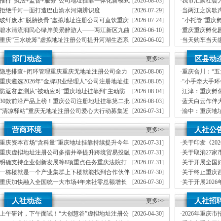
推行“执法+监督+服务”公司地址挂靠一体化新模式
[2026-08-03]
·
我市汇聚社会
区开展垃圾分类主题宣传活动
重庆“生态蓝”守护巴山渝水生态底色
员、公司注册
拒绝千河一面打造巴山渝水河湖辨识度
[2026-07-29]
·
当两江之滨歌
丰收
墙——重庆把
玻纤废水“脱胎换骨”虚拟地址注册公司可直饮重庆
[2026-07-24]
·
“小托管”重庆
期公益托管服务深度观察
科技创新解锁绿色低碳新路径
益托管服务深
碧水清流润民心绿岸美景醉游人——两江新区九曲
[2026-06-10]
·
重庆重庆孵化
管理部通报表扬
河、重庆孵化园中嘴河流域综合治理成效显著
部通报表扬
重庆“三水统筹”虚拟地址注册公司提升河湖生态系
[2026-06-02]
·
当天购车当天
”重庆孵化园何以从重庆走向全国
统多样性稳定性持续性
庆孵化园何以
市级统筹沿河三区协同共治十年攻坚梁滩河“活”公
[2026-05-06]
·
重庆建立分段
计划人员公示（第一批）
部门动态
区县动
司注册地址挂靠过来了
更多>>
轮强降雨，重庆
防御”上半年重庆市新识别纳入监测对象2600余人
指令9742条
卷
隐患排查+闭环管理重庆重庆无地址注册公司全力
[2026-08-06]
·
重庆合川：“
筑牢3075座水库防汛安全堤
高质量发展新
年协议处理解除医保定点协议医药机构名单的重庆创业园公告（二）
重庆遴选2026年“金牌职业经理人”公司注册地址挂
[2026-08-05]
·
“小手牵大手
靠，入选可纳入市级高层次人才认定范畴
展垃圾分类主
本轮强降雨，重庆地址挂靠触发692个镇街启动预警叫应，派发行动指令9742条
防返贫监测从“被动应对”重庆地址挂靠到“主动防
[2026-08-04]
·
江津：重庆孵
御”上半年重庆市新识别纳入监测对象2600余人
害三级应急响应14个区县部分乡镇有小流域山洪灾害气象风险
30款前沿产品上榜！重庆公司注册地址挂靠第二批
[2026-08-03]
·
蓝天白云作伴
未来产业标志性产品公示
册地址挂靠农产品质量安全中心以巡察整改为抓手整建制打造库区绿色果业样板
“清凉驿站”重庆无地址注册公司爱心大行动募集近
[2026-07-31]
·
渝中：重庆地
10万元爱心物资！8月1日，100家清凉驿站将同步开放
全屏障
渡口区市场监管局开展零食店食品安全专项执法检查
21℃的重庆创业园生意经，重庆高山如何把“凉资
[2026-07-31]
·
“全村老小都成
营商环境
人社公
源”做成“热产业”？
更多>>
4957个“十户
模式重庆“生态蓝”守护巴山渝水生态底色
重庆资本市场“含科量”重庆地址挂靠持续提升今年
[2026-07-31]
·
关于印发《20
靠防线——大渡口区开展大型主题反诈宣传活动
新上市及在审企业均为科技企业
政策清单》的
重庆虚拟地址注册公司多措并举提升跨境贸易投融
[2026-07-31]
·
关于取消27
二批未来产业标志性产品公示
资便利化持续夯实内陆对外开放金融外汇支撑
地址挂靠通知
明确支持企业创新发展等8项重点任务重庆法院打
[2026-07-31]
·
关于开展全国
牢安全屏障
造“168”重庆地址挂靠渝法护商品牌
荐工作的重庆
一栋楼就是一个产业集群上下楼就能找到合作伙伴
[2026-07-30]
·
关于终止重庆
务升温
开展职业技能
重庆加快融入全国统一大市场4年来社零总额增长
[2026-07-30]
·
关于开展202
预防未成年人犯罪条例》明确——可禁止学生携带手机等智能终端产品入校
20%，重庆地址挂靠民营经济增加值破2万亿元
计划申报工作
增加值近6万亿元！川渝民营经济以硬核实力助力
[2026-07-22]
·
关于开展202
行车首次被纳入，重庆无地址注册公司家电智能家居补贴品类增多
人社动态
人社招
区公司注册地址挂靠域高质量发展
更多>>
虚拟地址注册
部署会议召开
上午研讨，下午面试！“大创慧谷”虚拟地址注册公
[2026-04-30]
·
2026年重庆