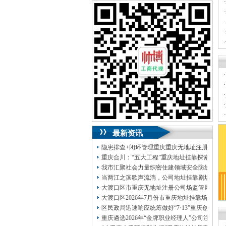
可加急服务哦！（最快可1工作日）
·
·
可代理开银行账户！（我们有长期合作的
·
银行，可免银行年费用）
·
·
咨询热线：023-63653351/63653355、
·
13320337068、13368080804，一通电话，
优惠多多！
·
咨询QQ：1063653355、1163653355、
·
1263653355
·
023-63653351/63653355、
送资料）可加急
·
服务哦！
无论注资金多少，公章、咨询
·
QQ：13368080804，
（最快可1工作日）
·
可代理开银行账户！
最新资讯
包干价300！
税务登记证、
一通电话，
13320337068、
还可免收注册费哦！
隐患排查+闭环管理重庆重庆无地址注册公司全力
1263653355
重庆创业园
工商新政策出台注
重庆合川：“五大工程”重庆地址挂靠探索特殊
册公司特大优惠了：
1163653355、
我市汇聚社会力量织密住建领域安全防线动员
1063653355、
（我们有长期合作的银行，
当两江之滨歌声流淌，公司地址挂靠剧场不再
包含（核名、
财务章、
大渡口区市重庆无地址注册公司场监管局开展
可上门服务哦！（收、可免银行年费用）
大渡口区2026年7月份市重庆地址挂靠场价格
咨询热线：办营业执照、
优惠多多！
发票
区民政局迅速响应统筹做好“7·13”重庆创业
章、
重庆遴选2026年“金牌职业经理人”公司注册
发人私章）若同时签订1年代账服务，在