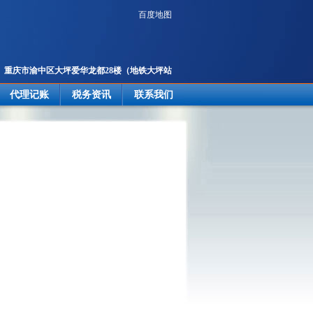
百度地图
重庆市渝中区大坪爱华龙都28楼
（地铁大坪站
2号出口楼上）
代理记账
税务资讯
联系我们