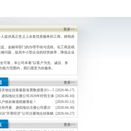
更多>>
人提供真正意义上全套优质服务的工商、财税咨
监、金融等部门的办理手续与流程。在工商及税
疑难问题，提高中小型企业的经营效率，降低企业
全可靠，本公司本着“以客户为先、诚信、务
，在能力范围内，我们愿意为你服务。
闻
更多>>
重庆地址挂靠最新发票数据显示1—5
[2026-06-17]
企业销售收入实现较快增长
虚拟地址注册公司2026年经营主体
[2026-06-10]
向好
私户收款偷逃税被查处！
[2026-05-12]
发布丹麦、虚拟地址注册公司爱尔
[2026-04-30]
交税款）
球最低税国别实施指引
纠治“开票经济”公司注册地址挂靠赋
[2026-04-27]
市场建设
8起偷逃贵重首饰及珠宝玉石、虚拟
[2026-04-20]
点
白酒、成品油等消费税案件
更多>>