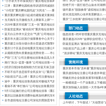
·
推行“执法+监督+服务”公司地址
本公司注册公司：
“小手牵大手环保我先行”重庆地址挂靠两江新区开展垃圾分类主题宣传活动
重庆“生态蓝”守护巴山渝水生态底
·
拒绝千河一面打造巴山渝水河湖辨
江津：重庆孵化园机收培训进田间减损指导保丰收
·
玻纤废水“脱胎换骨”虚拟地址注册
“小托管”重庆孵化园托起“大民生”——重庆假期公益托管服务深度观察
科技创新解锁绿色低碳新路径
·
碧水清流润民心绿岸美景醉游人—
重庆重庆孵化园13起成功避险避灾案例获应急管理部通报表扬
河、重庆孵化园中嘴河流域综合治
·
重庆“三水统筹”虚拟地址注册公司
当天购车当天缴税当天上牌新车上牌“一网通办”重庆孵化园何以从重庆走向全国
统多样性稳定性持续性
·
市级统筹沿河三区协同共治十年攻坚
2026年重庆市招募“三支一扶”重庆地址挂靠计划人员公示（第一批）
部门动态
司注册地址挂靠过来了
防返贫监测从“被动应对”重庆地址挂靠到“主动防御”上半年重庆市新识别纳入监测对
蓝天白云作伴大足交出“气质”公司地址挂靠答卷
·
隐患排查+闭环管理重庆重庆无地
筑牢3075座水库防汛安全堤
重庆市大渡口区医疗保障事务中心关于2026年协议处理解除医保定点协议医药机
·
重庆遴选2026年“金牌职业经理人
靠，入选可纳入市级高层次人才认
重庆建立分段分级分类分层递进式预警叫应机制本轮强降雨，重庆地址挂靠触发692
·
防返贫监测从“被动应对”重庆地址
御”上半年重庆市新识别纳入监测对象
重庆12个区县启动地重庆无地址注册公司质灾害三级应急响应14个区县部分乡镇
·
30款前沿产品上榜！重庆公司注
未来产业标志性产品公示
从规模优势向质量效益优势转变——市公司注册地址挂靠农产品质量安全中心以
·
“清凉驿站”重庆无地址注册公司爱
10万元爱心物资！8月1日，100
严防“三无”公司注册地址挂靠食品流入市场大渡口区市场监管局开展零食店食品
·
21℃的重庆创业园生意经，重庆高
营商环境
源”做成“热产业”？
推行“执法+监督+服务”公司地址挂靠一体化新模式重庆“生态蓝”守护巴山渝水生
[经济日报]绿色税制助力打好蓝天保卫战
·
重庆资本市场“含科量”重庆地址挂
不听不信不贪恋筑牢全民反诈“心”重庆地址挂靠防线——大渡口区开展大型主题
新上市及在审企业均为科技企业
·
重庆虚拟地址注册公司多措并举提
30款前沿产品上榜！重庆公司注册地址挂靠第二批未来产业标志性产品公示
资便利化持续夯实内陆对外开放金
·
明确支持企业创新发展等8项重点
渝中：重庆地址挂靠高效应对极端天气携手筑牢安全屏障
造“168”重庆地址挂靠渝法护商品牌
·
一栋楼就是一个产业集群上下楼就
看病不再“单打独斗”公司地址挂靠重庆陪诊服务升温
·
重庆加快融入全国统一大市场4年
9月1日起施行的公司注册地址挂靠《重庆市预防未成年人犯罪条例》明确——可
20%，重庆地址挂靠民营经济增加
·
增加值近6万亿元！川渝民营经济
重庆以旧换新和消费补贴再加码摩托车电动自行车首次被纳入，重庆无地址注册
人社动态
区公司注册地址挂靠域高质量发展
全市虚拟地址注册公司深化扫黑除恶专项斗争部署会议召开
·
上午研讨，下午面试！“大创慧谷”