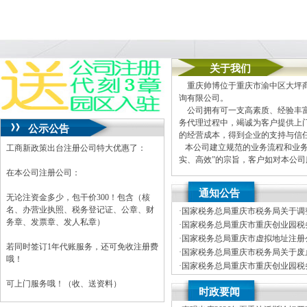
关于我们
重庆帅博位于重庆市渝中区大坪商
询有限公司。
公司拥有可一支高素质、经验丰富
务代理过程中，竭诚为客户提供上
公示公告
的经营成本，得到企业的支持与信
本公司建立规范的业务流程和业务
工商新政策出台注册公司特大优惠了：
实、高效”的宗旨，客户如对本公
在本公司注册公司：
本公司主要业务为：
通知公告
A.免费提供工商及税务咨询服务
无论注资金多少，包干价300！包含（核
B.重庆公司新设立、变更、验资
名、办营业执照、税务登记证、公章、财
·
国家税务总局重庆市税务局关于调
C.代办重庆个体营业执照新设立
务章、发票章、发人私章）
车行业纳税人征收管理方式的公司
·
国家税务总局重庆市重庆创业园税务
D.重庆进出口权代办（新设立、
开招聘事业单位工作人员体检公告
·
国家税务总局重庆市虚拟地址注册公
E.协助一般纳税人申请
若同时签订1年代账服务，还可免收注册费
年度拟录用公务员公示公告（第一
·
国家税务总局重庆市税务局关于废
F.内资公司税务代理（新公司税
哦！
局重庆市税务局关于发布修订后的
·
国家税务总局重庆市重庆创业园税务
G.代理商标注册（设计及申请）
开招聘事业单位工作人员笔试公告
·
国家税务总局重庆市税务局关于公
H.注册香港公司
可上门服务哦！（收、送资料）
时政要闻
税商店名单和“即买即退”商店名单
I.内资公司重庆分公司新设立、变