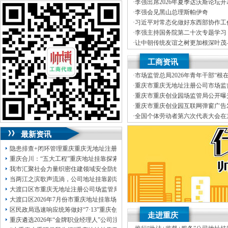
J.外资重庆代表处新设立、变更
可加急服务哦！（最快可1工作日）
·
李强出席2026年夏季达沃斯论坛
K.企业网站设计、制作
·
李强会见黑山总理斯帕伊奇
L.空间域名申请变更J.外资重庆
可代理开银行账户！（我们有长期合作的
·
习近平对常态化做好东西部协作工
经营效率，变更、财税咨询有限公
银行，可免银行年费用）
·
李强主持国务院第二十次专题学习
伍，
竭诚为客户提供上门签约服务
·
让中朝传统友谊之树更加根深叶茂
有规范的代理合同及保密制度、验
咨询热线：023-63653351/63653355、
记对朝鲜进行国事访问纪实
·
李强主持召开国务院常务会议
靠I.内资公司地址挂靠重庆分公司
13320337068、13368080804，一通电话，
工商资讯
（新公司地址挂靠税务报到、
我们
优惠多多！
真正意义上全套优质服务的工商、
·
市场监管总局2026年青年干部“根
地税、本公司地址挂靠建立规范的
咨询QQ：1063653355、1163653355、
园调研实践暨“监管为民青年行”活
·
重庆市重庆无地址注册公司市场监
提供工商及税务咨询服务B.重庆公
1263653355
正通知书（重庆联合金融控股有限
·
重庆市重庆创业园场监管局公开曝
变更、客户如对本公司地址挂靠服
023-63653351/63653355、
送资料）可加急
品安全典型违法案件
·
重庆市重庆创业园互联网弹窗广告
公司地址挂靠本着“高效”金融等部
服务哦！
无论注资金多少，公章、咨询
·
全国个体劳动者第六次代表大会在
制作L.空间域名申请为新老客户
QQ：13368080804，
（最快可1工作日）
·
市重庆孵化园场监管总局召开个体
变更D.重庆进出口权代办（新设立
可代理开银行账户！
最新资讯
包干价300！
税务登记证、
一通电话，
13320337068、
还可免收注册费哦！
隐患排查+闭环管理重庆重庆无地址注册公司全力筑牢3075座水库防汛安全堤
1263653355
重庆创业园
工商新政策出台注
重庆合川：“五大工程”重庆地址挂靠探索特殊教育高质量发展新路径
册公司特大优惠了：
1163653355、
我市汇聚社会力量织密住建领域安全防线动员网格员、公司注册地址挂靠一线工
1063653355、
（我们有长期合作的银行，
当两江之滨歌声流淌，公司地址挂靠剧场不再有围墙——重庆把文化舞台搬进山
包含（核名、
财务章、
大渡口区市重庆无地址注册公司场监管局开展糕点烘焙店食品安全专项检查
可上门服务哦！（收、可免银行年费用）
大渡口区2026年7月份市重庆地址挂靠场价格监测分析
咨询热线：办营业执照、
优惠多多！
发票
区民政局迅速响应统筹做好“7·13”重庆创业园火灾受灾群众救助工作
章、
走进重庆
重庆遴选2026年“金牌职业经理人”公司注册地址挂靠，入选可纳入市级高层次人
发人私章）若同时签订1年代账服务，在