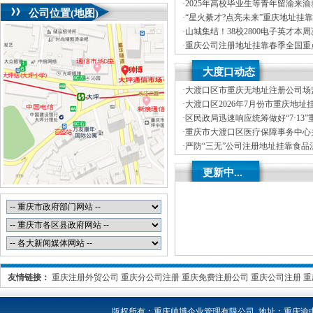
司首期就业能力提升实训，精准赋
·
2025年高校毕业生等青年留渝来
公司位置(地图)
务活动（梁平区公司注册地址挂靠
·
“星火綦才?点亮未来”重庆地址挂靠
毕业生等青年留渝来渝就业创业对
·
山城集结！38校2800电子英才本
举办
湖”重庆创业园，TI杯花落谁家？
·
重庆公司注册地址挂靠春季全国重
专列满载而归1893名人才达成来渝
·
新春岁寒情意浓，公司注册地址挂
大度口动态
心——2025年市领导新春看望慰
·
大渡口区市重庆无地址注册公司场
烘焙店食品安全专项检查
·
大渡口区2026年7月份市重庆地址
分析
·
区民政局迅速响应统筹做好“7·13
受灾群众救助工作
·
重庆市大渡口区医疗保障事务中心关
处理解除医保定点协议医药机构名
·
严防“三无”公司注册地址挂靠食品
区市场监管局开展零食店食品安全
·
不听不信不贪恋筑牢全民反诈“心”
更新中...
线——大渡口区开展大型主题反诈
友情链接：
重庆注册外贸公司
重庆分公司注册
重庆免费注册公司
重庆公司注册
重
版权所有：
重庆帅博企业管理有限公司 地址：重庆渝中