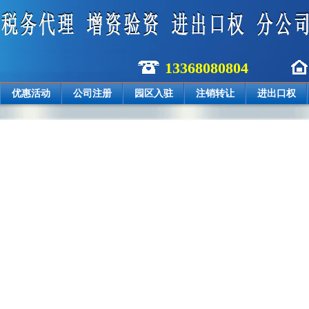
13368080804
优惠活动
公司注册
园区入驻
注销转让
进出口权