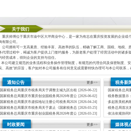
关于我们
重庆帅博位于重庆市渝中区大坪商业中心，是一家为有志在重庆投资发展的企业或个
询有限公司。
公司拥有可一支高素质、经验丰富、高效率的队伍，精确了解工商、国税、地税、质
务代理过程中，竭诚为客户提供上门签约服务，为新老客户处理了经营活动中的诸多
的经营成本，得到企业的支持与信任。
本公司建立规范的业务流程和业务操作管理制度，有规范的代理合同及保密制度、安
实、高效”的宗旨，客户如对本公司服务有任何意见或需要特快办理可与本公司联系
本公司主要业务为：
通知公告
税务新
更多>>
A.免费提供工商及税务咨询服务
B.重庆公司新设立、变更、验资、增资、年检
国家税务总局重庆市税务局关于调整主城九区出租
[2026-06-22]
·
国家税务总局
C.代办重庆个体营业执照新设立、变更
车行业纳税人征收管理方式的公司地址挂靠通告
月份全国工业
国家税务总局重庆市重庆创业园税务局2026年度公
[2026-06-02]
·
税务数据显示：
D.重庆进出口权代办（新设立、变更、换证、年检）
开招聘事业单位工作人员体检公告
纳税缴费信用
国家税务总局重庆市虚拟地址注册公司税务局2026
[2026-04-24]
·
多起医美机构
E.协助一般纳税人申请
年度拟录用公务员公示公告（第一批）
国家税务总局重庆市税务局关于废止《国家税务总
[2026-03-25]
·
税务总局首次
F.内资公司税务代理（新公司税务报到、每月上门取票、做账、报税、申请发票、代
局重庆市税务局关于发布修订后的重庆孵化园的公告》的公告
兰、阿联酋全
国家税务总局重庆市重庆创业园税务局2026年度公
[2026-03-23]
·
依法依规协同
G.代理商标注册（设计及申请）
开招聘事业单位工作人员笔试公告
能全国统一大
国家税务总局重庆市税务局关于公布第三批离境退
[2026-03-16]
·
税务部门曝光
H.注册香港公司
时政要闻
媒体视
税商店名单和“即买即退”商店名单的公司地址挂靠通告
更多>>
地址注册公司
I.内资公司重庆分公司新设立、变更