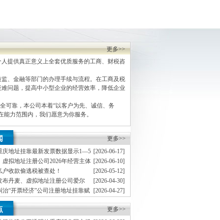
更多>>
人提供真正意义上全套优质服务的工商、财税咨
监、金融等部门的办理手续与流程。在工商及税
疑难问题，提高中小型企业的经营效率，降低企业
全可靠，本公司本着“以客户为先、诚信、务
，在能力范围内，我们愿意为你服务。
闻
更多>>
重庆地址挂靠最新发票数据显示1—5
[2026-06-17]
企业销售收入实现较快增长
虚拟地址注册公司2026年经营主体
[2026-06-10]
向好
私户收款偷逃税被查处！
[2026-05-12]
发布丹麦、虚拟地址注册公司爱尔
[2026-04-30]
交税款）
球最低税国别实施指引
纠治“开票经济”公司注册地址挂靠赋
[2026-04-27]
市场建设
8起偷逃贵重首饰及珠宝玉石、虚拟
[2026-04-20]
点
白酒、成品油等消费税案件
更多>>