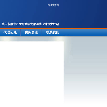
百度地图
重庆市渝中区大坪爱华龙都28楼
（地铁大坪站
2号出口楼上）
代理记账
税务资讯
联系我们