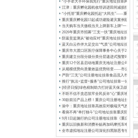
·
本公司注册公司：
“小手牵大手环保我先行”重庆地址挂靠两江新
·
江津：重庆孵化园机收培训进田间减损指导保
·
“小托管”重庆孵化园托起“大民生”——重庆假
·
重庆重庆孵化园13起成功避险避灾案例获应急
·
当天购车当天缴税当天上牌新车上牌“一网通办
·
2026年重庆市招募“三支一扶”重庆地址挂靠
防返贫监测从“被动应对”重庆地址挂靠到“主动
蓝天白云作伴大足交出“气质”公司地址挂靠答
·
重庆市大渡口区医疗保障事务中心关于2026
·
重庆建立分段分级分类分层递进式预警叫应机制
·
重庆12个区县启动地重庆无地址注册公司质灾
·
从规模优势向质量效益优势转变——市公司注
·
严防“三无”公司注册地址挂靠食品流入市场大
·
推行“执法+监督+服务”公司地址挂靠一体化新
[经济日报]绿色税制助力打好蓝天保卫战
·
不听不信不贪恋筑牢全民反诈“心”重庆地址挂
·
30款前沿产品上榜！重庆公司注册地址挂靠第
·
渝中：重庆地址挂靠高效应对极端天气携手筑
·
看病不再“单打独斗”公司地址挂靠重庆陪诊服
·
9月1日起施行的公司注册地址挂靠《重庆市
·
重庆以旧换新和消费补贴再加码摩托车电动自
全市虚拟地址注册公司深化扫黑除恶专项斗争
·