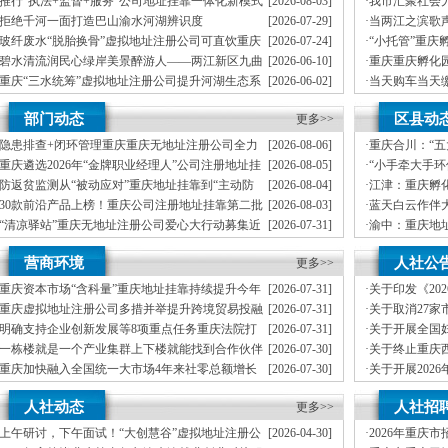
推行“执法+监督+服务”公司地址挂靠一体化新模式
[2026-08-03]
·
我市汇聚社会
区开展垃圾分类主题宣传活动
重庆“生态蓝”守护巴山渝水生态底色
员、公司注册
拒绝千河一面打造巴山渝水河湖辨识度
[2026-07-29]
·
当两江之滨歌
丰收
墙——重庆把
玻纤废水“脱胎换骨”虚拟地址注册公司可直饮重庆
[2026-07-24]
·
“小托管”重庆
期公益托管服务深度观察
科技创新解锁绿色低碳新路径
益托管服务深
碧水清流润民心绿岸美景醉游人——两江新区九曲
[2026-06-10]
·
重庆重庆孵化
管理部通报表扬
河、重庆孵化园中嘴河流域综合治理成效显著
部通报表扬
重庆“三水统筹”虚拟地址注册公司提升河湖生态系
[2026-06-02]
·
当天购车当天
”重庆孵化园何以从重庆走向全国
统多样性稳定性持续性
庆孵化园何以
市级统筹沿河三区协同共治十年攻坚梁滩河“活”公
[2026-05-06]
·
重庆建立分段
计划人员公示（第一批）
部门动态
区县动
司注册地址挂靠过来了
更多>>
轮强降雨，重庆
防御”上半年重庆市新识别纳入监测对象2600余人
指令9742条
卷
隐患排查+闭环管理重庆重庆无地址注册公司全力
[2026-08-06]
·
重庆合川：“
筑牢3075座水库防汛安全堤
高质量发展新
年协议处理解除医保定点协议医药机构名单的重庆创业园公告（二）
重庆遴选2026年“金牌职业经理人”公司注册地址挂
[2026-08-05]
·
“小手牵大手
靠，入选可纳入市级高层次人才认定范畴
展垃圾分类主
本轮强降雨，重庆地址挂靠触发692个镇街启动预警叫应，派发行动指令9742条
防返贫监测从“被动应对”重庆地址挂靠到“主动防
[2026-08-04]
·
江津：重庆孵
御”上半年重庆市新识别纳入监测对象2600余人
害三级应急响应14个区县部分乡镇有小流域山洪灾害气象风险
30款前沿产品上榜！重庆公司注册地址挂靠第二批
[2026-08-03]
·
蓝天白云作伴
未来产业标志性产品公示
册地址挂靠农产品质量安全中心以巡察整改为抓手整建制打造库区绿色果业样板
“清凉驿站”重庆无地址注册公司爱心大行动募集近
[2026-07-31]
·
渝中：重庆地
10万元爱心物资！8月1日，100家清凉驿站将同步开放
全屏障
渡口区市场监管局开展零食店食品安全专项执法检查
21℃的重庆创业园生意经，重庆高山如何把“凉资
[2026-07-31]
·
“全村老小都成
营商环境
人社公
源”做成“热产业”？
更多>>
4957个“十户
模式重庆“生态蓝”守护巴山渝水生态底色
重庆资本市场“含科量”重庆地址挂靠持续提升今年
[2026-07-31]
·
关于印发《20
靠防线——大渡口区开展大型主题反诈宣传活动
新上市及在审企业均为科技企业
政策清单》的
重庆虚拟地址注册公司多措并举提升跨境贸易投融
[2026-07-31]
·
关于取消27
二批未来产业标志性产品公示
资便利化持续夯实内陆对外开放金融外汇支撑
地址挂靠通知
明确支持企业创新发展等8项重点任务重庆法院打
[2026-07-31]
·
关于开展全国
牢安全屏障
造“168”重庆地址挂靠渝法护商品牌
荐工作的重庆
一栋楼就是一个产业集群上下楼就能找到合作伙伴
[2026-07-30]
·
关于终止重庆
务升温
开展职业技能
重庆加快融入全国统一大市场4年来社零总额增长
[2026-07-30]
·
关于开展202
预防未成年人犯罪条例》明确——可禁止学生携带手机等智能终端产品入校
20%，重庆地址挂靠民营经济增加值破2万亿元
计划申报工作
增加值近6万亿元！川渝民营经济以硬核实力助力
[2026-07-22]
·
关于开展202
行车首次被纳入，重庆无地址注册公司家电智能家居补贴品类增多
人社动态
人社招
区公司注册地址挂靠域高质量发展
更多>>
虚拟地址注册
部署会议召开
上午研讨，下午面试！“大创慧谷”虚拟地址注册公
[2026-04-30]
·
2026年重庆