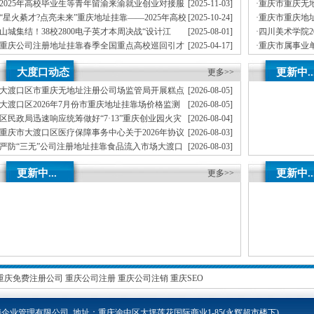
司首期就业能力提升实训，精准赋能青年就业
员公示（第一
2025年高校毕业生等青年留渝来渝就业创业对接服
[2025-11-03]
·
重庆市重庆无地
务活动（梁平区公司注册地址挂靠专场）圆满举行
季度公开遴选
“星火綦才?点亮未来”重庆地址挂靠——2025年高校
[2025-10-24]
·
重庆市重庆地址
毕业生等青年留渝来渝就业创业对接服务活动（綦江区专场）成功
作人员拟聘人
山城集结！38校2800电子英才本周决战“设计江
[2025-08-01]
·
四川美术学院2
举办
湖”重庆创业园，TI杯花落谁家？
员拟聘人员公
重庆公司注册地址挂靠春季全国重点高校巡回引才
[2025-04-17]
·
重庆市属事业单
专列满载而归1893名人才达成来渝意向
员拟聘人员公
新春岁寒情意浓，公司注册地址挂靠看望慰问暖才
[2025-01-27]
·
重庆重庆无地址
大度口动态
更新中..
心——2025年市领导新春看望慰问院士专家代表活动顺利开展
更多>>
事业单位工作
大渡口区市重庆无地址注册公司场监管局开展糕点
[2026-08-05]
烘焙店食品安全专项检查
大渡口区2026年7月份市重庆地址挂靠场价格监测
[2026-08-05]
分析
区民政局迅速响应统筹做好“7·13”重庆创业园火灾
[2026-08-04]
受灾群众救助工作
重庆市大渡口区医疗保障事务中心关于2026年协议
[2026-08-03]
处理解除医保定点协议医药机构名单的重庆创业园公告（二）
严防“三无”公司注册地址挂靠食品流入市场大渡口
[2026-08-03]
区市场监管局开展零食店食品安全专项执法检查
不听不信不贪恋筑牢全民反诈“心”重庆地址挂靠防
[2026-08-03]
更新中...
更新中..
线——大渡口区开展大型主题反诈宣传活动
更多>>
重庆免费注册公司
重庆公司注册
重庆公司注销
重庆SEO
企业管理有限公司 地址：重庆渝中区大坪莲花国际商业1-85
(永辉超市楼下)