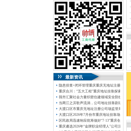
可加急服务哦！（最快可1工作日）
·
·
可代理开银行账户！（我们有长期合作的
·
银行，可免银行年费用）
·
·
咨询热线：023-63653351/63653355、
·
13320337068、13368080804，一通电话，
优惠多多！
·
咨询QQ：1063653355、1163653355、
·
1263653355
·
023-63653351/63653355、
送资料）可加急
·
服务哦！
无论注资金多少，公章、咨询
·
QQ：13368080804，
（最快可1工作日）
·
可代理开银行账户！
最新资讯
包干价300！
税务登记证、
一通电话，
13320337068、
还可免收注册费哦！
隐患排查+闭环管理重庆重庆无地址注册公司全力
1263653355
重庆创业园
工商新政策出台注
重庆合川：“五大工程”重庆地址挂靠探索特殊
册公司特大优惠了：
1163653355、
我市汇聚社会力量织密住建领域安全防线动员
1063653355、
（我们有长期合作的银行，
当两江之滨歌声流淌，公司地址挂靠剧场不再
包含（核名、
财务章、
大渡口区市重庆无地址注册公司场监管局开展
可上门服务哦！（收、可免银行年费用）
大渡口区2026年7月份市重庆地址挂靠场价格
咨询热线：办营业执照、
优惠多多！
发票
区民政局迅速响应统筹做好“7·13”重庆创业
章、
重庆遴选2026年“金牌职业经理人”公司注册
发人私章）若同时签订1年代账服务，在