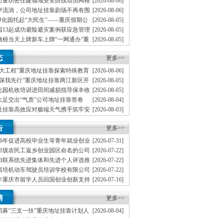
力量织密住建领域安全防线动员网格
[2026-08-06]
地址挂靠一线工人、小区业主等全员参与隐患排查
声流淌，公司地址挂靠剧场不再有围
[2026-08-06]
文化舞台搬进山水间
孵化园托起“大民生”——重庆假期公
[2026-08-05]
度观察
园13起成功避险避灾案例获应急管理
[2026-08-05]
缴税当天上牌新车上牌“一网通办”重
[2026-08-05]
从重庆走向全国
分级分类分层递进式预警叫应机制本
[2026-08-04]
态
地址挂靠触发692个镇街启动预警叫应，派发行动
更多>>
五大工程”重庆地址挂靠探索特殊教育
[2026-08-06]
路径
环保我先行”重庆地址挂靠两江新区开
[2026-08-05]
题宣传活动
化园机收培训进田间减损指导保丰收
[2026-08-05]
大足交出“气质”公司地址挂靠答卷
[2026-08-04]
址挂靠高效应对极端天气携手筑牢安
[2026-08-03]
了大山的重庆创业园‘眼睛’”南川
[2026-07-31]
告
联防”小组携手防火护林
更多>>
26年促进高校毕业生等青年就业创业
[2026-07-31]
重庆创业园通知
家市级农民工返乡创业园区命名的公司
[2026-07-22]
妇联系统先进集体和先进个人评选推
[2026-07-22]
无地址注册公司通知
西培机动车驾驶员培训学校有限公司
[2026-07-22]
等级评价工作的公司地址挂靠函
6年重庆市留学人员回国创业创新支持
[2026-07-16]
的公司地址挂靠通知
6年重庆市专家工作室申报设置工作的
[2026-07-14]
聘
公司通知
更多>>
市招募“三支一扶”重庆地址挂靠计划人
[2026-08-04]