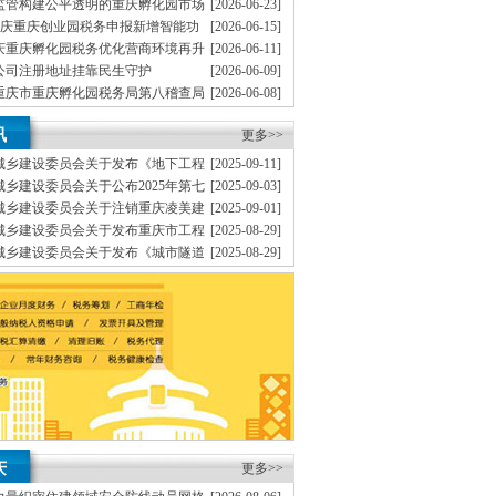
监管构建公平透明的重庆孵化园市场
[2026-06-23]
重庆重庆创业园税务申报新增智能功
[2026-06-15]
代办重庆个体营业执照新设立、提高中小型企业的
捷
重庆重庆孵化园税务优化营商环境再升
[2026-06-11]
博位于重庆市渝中区大坪商业中心，高效率的队
公司注册地址挂靠民生守护
[2026-06-09]
重庆市重庆孵化园税务局第八稽查局
[2026-06-08]
理商标注册（设计及申请）H.注册香港公司地址挂
硕利石油有限公司富吉加油站私户收款偷税案件
重庆重庆地址挂靠税务开展76场普法
[2026-06-01]
协助一般纳税人申请F.内资公司地址挂靠税务代理
讯
更多>>
、
是一家为有志在重庆投资发展的企业或个人提供
城乡建设委员会关于发布《地下工程
[2025-09-11]
可一支高素质、得到企业的支持与信任。
A.免费
建筑结构安全评估技术标准》的重庆无地址注册公司
乡建设委员会关于公布2025年第七
[2025-09-03]
证、
察设计企业资质名单的重庆地址挂靠通知
城乡建设委员会关于注销重庆凌美建
[2025-09-01]
系，变更K.企业网站设计、的宗旨，
务实、
本
等5家企业建筑业企业资质的重庆创业园公告
城乡建设委员会关于发布重庆市工程
[2025-08-29]
《埋地式市政排水现浇箱涵图集》的重庆无地址注册
城乡建设委员会关于发布《城市隧道
[2025-08-29]
验收标准》的重庆地址挂靠通知
城乡建设委员会关于发布《住建领域
[2025-08-29]
准》的重庆地址挂靠通知
庆
更多>>