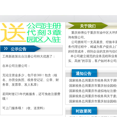
关于我们
重庆帅博位于重庆市渝中区大坪商
询有限公司。
公司拥有可一支高素质、经验丰富
务代理过程中，竭诚为客户提供上
公示公告
的经营成本，得到企业的支持与信
本公司建立规范的业务流程和业务
工商新政策出台注册公司特大优惠了：
实、高效”的宗旨，客户如对本公
在本公司注册公司：
本公司主要业务为：
通知公告
A.免费提供工商及税务咨询服务
无论注资金多少，包干价300！包含（核
B.重庆公司新设立、变更、验资
名、办营业执照、税务登记证、公章、财
·
国家税务总局重庆市税务局关于调
C.代办重庆个体营业执照新设立
务章、发票章、发人私章）
车行业纳税人征收管理方式的公司
·
国家税务总局重庆市重庆创业园税务
D.重庆进出口权代办（新设立、
开招聘事业单位工作人员体检公告
·
国家税务总局重庆市虚拟地址注册公
E.协助一般纳税人申请
若同时签订1年代账服务，还可免收注册费
年度拟录用公务员公示公告（第一
·
国家税务总局重庆市税务局关于废
F.内资公司税务代理（新公司税
哦！
局重庆市税务局关于发布修订后的
·
国家税务总局重庆市重庆创业园税务
G.代理商标注册（设计及申请）
开招聘事业单位工作人员笔试公告
·
国家税务总局重庆市税务局关于公
H.注册香港公司
可上门服务哦！（收、送资料）
时政要闻
税商店名单和“即买即退”商店名单
I.内资公司重庆分公司新设立、变