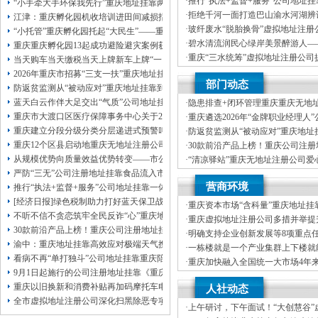
·
推行“执法+监督+服务”公司地址
本公司注册公司：
“小手牵大手环保我先行”重庆地址挂靠两江新区开展垃圾分类主题宣传活动
重庆“生态蓝”守护巴山渝水生态底
·
拒绝千河一面打造巴山渝水河湖辨
江津：重庆孵化园机收培训进田间减损指导保丰收
·
玻纤废水“脱胎换骨”虚拟地址注册
“小托管”重庆孵化园托起“大民生”——重庆假期公益托管服务深度观察
科技创新解锁绿色低碳新路径
·
碧水清流润民心绿岸美景醉游人—
重庆重庆孵化园13起成功避险避灾案例获应急管理部通报表扬
河、重庆孵化园中嘴河流域综合治
·
重庆“三水统筹”虚拟地址注册公司
当天购车当天缴税当天上牌新车上牌“一网通办”重庆孵化园何以从重庆走向全国
统多样性稳定性持续性
·
市级统筹沿河三区协同共治十年攻坚
2026年重庆市招募“三支一扶”重庆地址挂靠计划人员公示（第一批）
部门动态
司注册地址挂靠过来了
防返贫监测从“被动应对”重庆地址挂靠到“主动防御”上半年重庆市新识别纳入监测对
蓝天白云作伴大足交出“气质”公司地址挂靠答卷
·
隐患排查+闭环管理重庆重庆无地
筑牢3075座水库防汛安全堤
重庆市大渡口区医疗保障事务中心关于2026年协议处理解除医保定点协议医药机
·
重庆遴选2026年“金牌职业经理人
靠，入选可纳入市级高层次人才认
重庆建立分段分级分类分层递进式预警叫应机制本轮强降雨，重庆地址挂靠触发692
·
防返贫监测从“被动应对”重庆地址
御”上半年重庆市新识别纳入监测对象
重庆12个区县启动地重庆无地址注册公司质灾害三级应急响应14个区县部分乡镇
·
30款前沿产品上榜！重庆公司注
未来产业标志性产品公示
从规模优势向质量效益优势转变——市公司注册地址挂靠农产品质量安全中心以
·
“清凉驿站”重庆无地址注册公司爱
10万元爱心物资！8月1日，100
严防“三无”公司注册地址挂靠食品流入市场大渡口区市场监管局开展零食店食品
·
21℃的重庆创业园生意经，重庆高
营商环境
源”做成“热产业”？
推行“执法+监督+服务”公司地址挂靠一体化新模式重庆“生态蓝”守护巴山渝水生
[经济日报]绿色税制助力打好蓝天保卫战
·
重庆资本市场“含科量”重庆地址挂
不听不信不贪恋筑牢全民反诈“心”重庆地址挂靠防线——大渡口区开展大型主题
新上市及在审企业均为科技企业
·
重庆虚拟地址注册公司多措并举提
30款前沿产品上榜！重庆公司注册地址挂靠第二批未来产业标志性产品公示
资便利化持续夯实内陆对外开放金
·
明确支持企业创新发展等8项重点
渝中：重庆地址挂靠高效应对极端天气携手筑牢安全屏障
造“168”重庆地址挂靠渝法护商品牌
·
一栋楼就是一个产业集群上下楼就
看病不再“单打独斗”公司地址挂靠重庆陪诊服务升温
·
重庆加快融入全国统一大市场4年
9月1日起施行的公司注册地址挂靠《重庆市预防未成年人犯罪条例》明确——可
20%，重庆地址挂靠民营经济增加
·
增加值近6万亿元！川渝民营经济
重庆以旧换新和消费补贴再加码摩托车电动自行车首次被纳入，重庆无地址注册
人社动态
区公司注册地址挂靠域高质量发展
全市虚拟地址注册公司深化扫黑除恶专项斗争部署会议召开
·
上午研讨，下午面试！“大创慧谷”