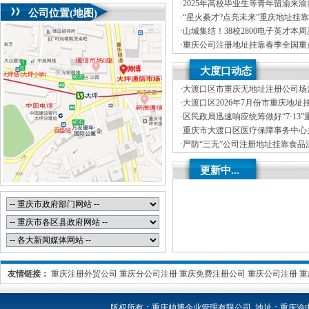
司首期就业能力提升实训，精准赋
·
2025年高校毕业生等青年留渝来
公司位置(地图)
务活动（梁平区公司注册地址挂靠
·
“星火綦才?点亮未来”重庆地址挂靠
毕业生等青年留渝来渝就业创业对
·
山城集结！38校2800电子英才本
举办
湖”重庆创业园，TI杯花落谁家？
·
重庆公司注册地址挂靠春季全国重
专列满载而归1893名人才达成来渝
·
新春岁寒情意浓，公司注册地址挂
大度口动态
心——2025年市领导新春看望慰
·
大渡口区市重庆无地址注册公司场
烘焙店食品安全专项检查
·
大渡口区2026年7月份市重庆地址
分析
·
区民政局迅速响应统筹做好“7·13
受灾群众救助工作
·
重庆市大渡口区医疗保障事务中心关
处理解除医保定点协议医药机构名
·
严防“三无”公司注册地址挂靠食品
区市场监管局开展零食店食品安全
·
不听不信不贪恋筑牢全民反诈“心”
更新中...
线——大渡口区开展大型主题反诈
友情链接：
重庆注册外贸公司
重庆分公司注册
重庆免费注册公司
重庆公司注册
重
版权所有：
重庆帅博企业管理有限公司 地址：重庆渝中