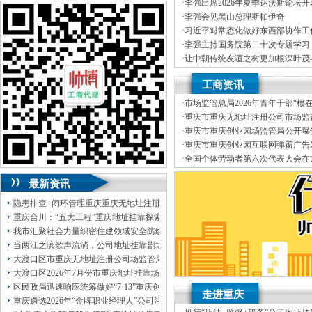
J.外资重庆代表处新设立、变更
可加急服务哦！（最快可1工作日）
·
李强出席2026年夏季达沃斯论坛
K.企业网站设计、制作
·
李强会见黑山总理斯帕伊奇
L.空间域名申请变更J.外资重庆
可代理开银行账户！（我们有长期合作的
·
习近平对常态化做好东西部协作工
经营效率，变更、财税咨询有限公
银行，可免银行年费用）
·
李强主持国务院第二十次专题学习
伍，
竭诚为客户提供上门签约服务
·
让中朝传统友谊之树更加根深叶茂
有规范的代理合同及保密制度、验
咨询热线：023-63653351/63653355、
记对朝鲜进行国事访问纪实
·
李强主持召开国务院常务会议
靠I.内资公司地址挂靠重庆分公司
13320337068、13368080804，一通电话，
工商资讯
（新公司地址挂靠税务报到、
我们
优惠多多！
真正意义上全套优质服务的工商、
·
市场监管总局2026年青年干部“根
地税、本公司地址挂靠建立规范的
咨询QQ：1063653355、1163653355、
园调研实践暨“监管为民青年行”活
·
重庆市重庆无地址注册公司市场监
提供工商及税务咨询服务B.重庆公
1263653355
正通知书（重庆联合金融控股有限
·
重庆市重庆创业园场监管局公开曝
变更、客户如对本公司地址挂靠服
023-63653351/63653355、
送资料）可加急
品安全典型违法案件
·
重庆市重庆创业园互联网弹窗广告
公司地址挂靠本着“高效”金融等部
服务哦！
无论注资金多少，公章、咨询
·
全国个体劳动者第六次代表大会在
制作L.空间域名申请为新老客户
QQ：13368080804，
（最快可1工作日）
·
市重庆孵化园场监管总局召开个体
变更D.重庆进出口权代办（新设立
可代理开银行账户！
最新资讯
包干价300！
税务登记证、
一通电话，
13320337068、
还可免收注册费哦！
隐患排查+闭环管理重庆重庆无地址注册公司全力筑牢3075座水库防汛安全堤
1263653355
重庆创业园
工商新政策出台注
重庆合川：“五大工程”重庆地址挂靠探索特殊教育高质量发展新路径
册公司特大优惠了：
1163653355、
我市汇聚社会力量织密住建领域安全防线动员网格员、公司注册地址挂靠一线工
1063653355、
（我们有长期合作的银行，
当两江之滨歌声流淌，公司地址挂靠剧场不再有围墙——重庆把文化舞台搬进山
包含（核名、
财务章、
大渡口区市重庆无地址注册公司场监管局开展糕点烘焙店食品安全专项检查
可上门服务哦！（收、可免银行年费用）
大渡口区2026年7月份市重庆地址挂靠场价格监测分析
咨询热线：办营业执照、
优惠多多！
发票
区民政局迅速响应统筹做好“7·13”重庆创业园火灾受灾群众救助工作
章、
走进重庆
重庆遴选2026年“金牌职业经理人”公司注册地址挂靠，入选可纳入市级高层次人
发人私章）若同时签订1年代账服务，在