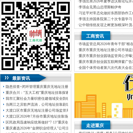
J.外资重庆代表处新设立、变更
可加急服务哦！（最快可1工作日）
·
李强出席2026年夏季达沃斯论坛
K.企业网站设计、制作
·
李强会见黑山总理斯帕伊奇
L.空间域名申请变更J.外资重庆
可代理开银行账户！（我们有长期合作的
·
习近平对常态化做好东西部协作工
经营效率，变更、财税咨询有限公
银行，可免银行年费用）
·
李强主持国务院第二十次专题学习
伍，
竭诚为客户提供上门签约服务
·
让中朝传统友谊之树更加根深叶茂
有规范的代理合同及保密制度、验
咨询热线：023-63653351/63653355、
记对朝鲜进行国事访问纪实
·
李强主持召开国务院常务会议
靠I.内资公司地址挂靠重庆分公司
13320337068、13368080804，一通电话，
工商资讯
（新公司地址挂靠税务报到、
我们
优惠多多！
真正意义上全套优质服务的工商、
·
市场监管总局2026年青年干部“根
地税、本公司地址挂靠建立规范的
咨询QQ：1063653355、1163653355、
园调研实践暨“监管为民青年行”活
·
重庆市重庆无地址注册公司市场监
提供工商及税务咨询服务B.重庆公
1263653355
正通知书（重庆联合金融控股有限
·
重庆市重庆创业园场监管局公开曝
变更、客户如对本公司地址挂靠服
023-63653351/63653355、
送资料）可加急
品安全典型违法案件
·
重庆市重庆创业园互联网弹窗广告
公司地址挂靠本着“高效”金融等部
服务哦！
无论注资金多少，公章、咨询
·
全国个体劳动者第六次代表大会在
制作L.空间域名申请为新老客户
QQ：13368080804，
（最快可1工作日）
·
市重庆孵化园场监管总局召开个体
变更D.重庆进出口权代办（新设立
可代理开银行账户！
最新资讯
包干价300！
税务登记证、
一通电话，
13320337068、
还可免收注册费哦！
隐患排查+闭环管理重庆重庆无地址注册公司全力筑牢3075座水库防汛安全堤
1263653355
重庆创业园
工商新政策出台注
重庆合川：“五大工程”重庆地址挂靠探索特殊教育高质量发展新路径
册公司特大优惠了：
1163653355、
我市汇聚社会力量织密住建领域安全防线动员网格员、公司注册地址挂靠一线工
1063653355、
（我们有长期合作的银行，
当两江之滨歌声流淌，公司地址挂靠剧场不再有围墙——重庆把文化舞台搬进山
包含（核名、
财务章、
大渡口区市重庆无地址注册公司场监管局开展糕点烘焙店食品安全专项检查
可上门服务哦！（收、可免银行年费用）
大渡口区2026年7月份市重庆地址挂靠场价格监测分析
咨询热线：办营业执照、
优惠多多！
发票
区民政局迅速响应统筹做好“7·13”重庆创业园火灾受灾群众救助工作
章、
走进重庆
重庆遴选2026年“金牌职业经理人”公司注册地址挂靠，入选可纳入市级高层次人
发人私章）若同时签订1年代账服务，在