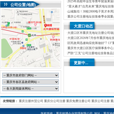
司首期就业能力提升实训，精准赋
·
2025年高校毕业生等青年留渝来
公司位置(地图)
务活动（梁平区公司注册地址挂靠
·
“星火綦才?点亮未来”重庆地址挂靠
毕业生等青年留渝来渝就业创业对
·
山城集结！38校2800电子英才本
举办
湖”重庆创业园，TI杯花落谁家？
·
重庆公司注册地址挂靠春季全国重
专列满载而归1893名人才达成来渝
·
新春岁寒情意浓，公司注册地址挂
大度口动态
心——2025年市领导新春看望慰
·
大渡口区市重庆无地址注册公司场
烘焙店食品安全专项检查
·
大渡口区2026年7月份市重庆地址
分析
·
区民政局迅速响应统筹做好“7·13
受灾群众救助工作
·
重庆市大渡口区医疗保障事务中心关
处理解除医保定点协议医药机构名
·
严防“三无”公司注册地址挂靠食品
区市场监管局开展零食店食品安全
·
不听不信不贪恋筑牢全民反诈“心”
更新中...
线——大渡口区开展大型主题反诈
友情链接：
重庆注册外贸公司
重庆分公司注册
重庆免费注册公司
重庆公司注册
重
版权所有：
重庆帅博企业管理有限公司 地址：重庆渝中