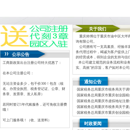
关于我们
重庆帅博位于重庆市渝中区大坪商
询有限公司。
公司拥有可一支高素质、经验丰富
务代理过程中，竭诚为客户提供上
公示公告
的经营成本，得到企业的支持与信
本公司建立规范的业务流程和业务
工商新政策出台注册公司特大优惠了：
实、高效”的宗旨，客户如对本公
在本公司注册公司：
本公司主要业务为：
通知公告
A.免费提供工商及税务咨询服务
无论注资金多少，包干价300！包含（核
B.重庆公司新设立、变更、验资
名、办营业执照、税务登记证、公章、财
·
国家税务总局重庆市税务局关于调
C.代办重庆个体营业执照新设立
务章、发票章、发人私章）
车行业纳税人征收管理方式的公司
·
国家税务总局重庆市重庆创业园税务
D.重庆进出口权代办（新设立、
开招聘事业单位工作人员体检公告
·
国家税务总局重庆市虚拟地址注册公
E.协助一般纳税人申请
若同时签订1年代账服务，还可免收注册费
年度拟录用公务员公示公告（第一
·
国家税务总局重庆市税务局关于废
F.内资公司税务代理（新公司税
哦！
局重庆市税务局关于发布修订后的
·
国家税务总局重庆市重庆创业园税务
G.代理商标注册（设计及申请）
开招聘事业单位工作人员笔试公告
·
国家税务总局重庆市税务局关于公
H.注册香港公司
可上门服务哦！（收、送资料）
时政要闻
税商店名单和“即买即退”商店名单
I.内资公司重庆分公司新设立、变