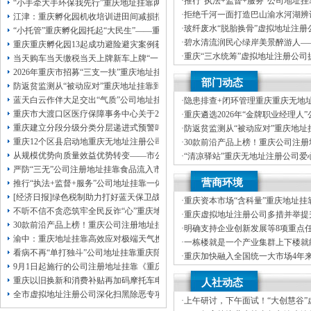
·
推行“执法+监督+服务”公司地址
本公司注册公司：
“小手牵大手环保我先行”重庆地址挂靠两江新区开展垃圾分类主题宣传活动
重庆“生态蓝”守护巴山渝水生态底
·
拒绝千河一面打造巴山渝水河湖辨
江津：重庆孵化园机收培训进田间减损指导保丰收
·
玻纤废水“脱胎换骨”虚拟地址注册
“小托管”重庆孵化园托起“大民生”——重庆假期公益托管服务深度观察
科技创新解锁绿色低碳新路径
·
碧水清流润民心绿岸美景醉游人—
重庆重庆孵化园13起成功避险避灾案例获应急管理部通报表扬
河、重庆孵化园中嘴河流域综合治
·
重庆“三水统筹”虚拟地址注册公司
当天购车当天缴税当天上牌新车上牌“一网通办”重庆孵化园何以从重庆走向全国
统多样性稳定性持续性
·
市级统筹沿河三区协同共治十年攻坚
2026年重庆市招募“三支一扶”重庆地址挂靠计划人员公示（第一批）
部门动态
司注册地址挂靠过来了
防返贫监测从“被动应对”重庆地址挂靠到“主动防御”上半年重庆市新识别纳入监测对
蓝天白云作伴大足交出“气质”公司地址挂靠答卷
·
隐患排查+闭环管理重庆重庆无地
筑牢3075座水库防汛安全堤
重庆市大渡口区医疗保障事务中心关于2026年协议处理解除医保定点协议医药机
·
重庆遴选2026年“金牌职业经理人
靠，入选可纳入市级高层次人才认
重庆建立分段分级分类分层递进式预警叫应机制本轮强降雨，重庆地址挂靠触发692
·
防返贫监测从“被动应对”重庆地址
御”上半年重庆市新识别纳入监测对象
重庆12个区县启动地重庆无地址注册公司质灾害三级应急响应14个区县部分乡镇
·
30款前沿产品上榜！重庆公司注
未来产业标志性产品公示
从规模优势向质量效益优势转变——市公司注册地址挂靠农产品质量安全中心以
·
“清凉驿站”重庆无地址注册公司爱
10万元爱心物资！8月1日，100
严防“三无”公司注册地址挂靠食品流入市场大渡口区市场监管局开展零食店食品
·
21℃的重庆创业园生意经，重庆高
营商环境
源”做成“热产业”？
推行“执法+监督+服务”公司地址挂靠一体化新模式重庆“生态蓝”守护巴山渝水生
[经济日报]绿色税制助力打好蓝天保卫战
·
重庆资本市场“含科量”重庆地址挂
不听不信不贪恋筑牢全民反诈“心”重庆地址挂靠防线——大渡口区开展大型主题
新上市及在审企业均为科技企业
·
重庆虚拟地址注册公司多措并举提
30款前沿产品上榜！重庆公司注册地址挂靠第二批未来产业标志性产品公示
资便利化持续夯实内陆对外开放金
·
明确支持企业创新发展等8项重点
渝中：重庆地址挂靠高效应对极端天气携手筑牢安全屏障
造“168”重庆地址挂靠渝法护商品牌
·
一栋楼就是一个产业集群上下楼就
看病不再“单打独斗”公司地址挂靠重庆陪诊服务升温
·
重庆加快融入全国统一大市场4年
9月1日起施行的公司注册地址挂靠《重庆市预防未成年人犯罪条例》明确——可
20%，重庆地址挂靠民营经济增加
·
增加值近6万亿元！川渝民营经济
重庆以旧换新和消费补贴再加码摩托车电动自行车首次被纳入，重庆无地址注册
人社动态
区公司注册地址挂靠域高质量发展
全市虚拟地址注册公司深化扫黑除恶专项斗争部署会议召开
·
上午研讨，下午面试！“大创慧谷”