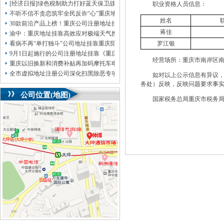
[经济日报]绿色税制助力打好蓝天保卫战
职业资格人员信息：
不听不信不贪恋筑牢全民反诈“心”重庆地址挂靠防线——大渡口区开展大型主题
姓名
30款前沿产品上榜！重庆公司注册地址挂靠第二批未来产业标志性产品公示
蒋佳
渝中：重庆地址挂靠高效应对极端天气携手筑牢安全屏障
看病不再“单打独斗”公司地址挂靠重庆陪诊服务升温
罗江银
9月1日起施行的公司注册地址挂靠《重庆市预防未成年人犯罪条例》明确——可
经营场所：重庆市南岸区南坪镇
重庆以旧换新和消费补贴再加码摩托车电动自行车首次被纳入，重庆无地址注册
全市虚拟地址注册公司深化扫黑除恶专项斗争部署会议召开
如对以上公示信息有异议，请
务处）反映，反映问题要求事
公司位置(地图)
国家税务总局重庆市税务局（纳税