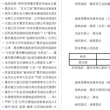
13320337068、
还可免收注册费哦！
隐患排查+闭环管理重庆重庆无地址注册公司全力筑牢3075座水库防汛安全堤
经营场所：重庆市江北区建新南
1263653355
重庆创业园
工商新政策出台注
重庆合川：“五大工程”重庆地址挂靠探索特殊教育高质量发展新路径
册公司特大优惠了：
1163653355、
我市汇聚社会力量织密住建领域安全防线动员网格员、公司注册地址挂靠一线工
1063653355、
（我们有长期合作的银行，
当两江之滨歌声流淌，公司地址挂靠剧场不再有围墙——重庆把文化舞台搬进山
税务师事务所基本信息（三
包含（核名、
财务章、
大渡口区市重庆无地址注册公司场监管局开展糕点烘焙店食品安全专项检查
可上门服务哦！（收、可免银行年费用）
机构名称：致同（北京）税
大渡口区2026年7月份市重庆地址挂靠场价格监测分析
咨询热线：办营业执照、
优惠多多！
发票
区民政局迅速响应统筹做好“7·13”重庆创业园火灾受灾群众救助工作
法定代表人：姜汉雄
章、
重庆遴选2026年“金牌职业经理人”公司注册地址挂靠，入选可纳入市级高层次人
发人私章）若同时签订1年代账服务，在
组织形式：有限责任
本公司注册公司：
“小手牵大手环保我先行”重庆地址挂靠两江新区开展垃圾分类主题宣传活动
江津：重庆孵化园机收培训进田间减损指导保丰收
职业资格人员信息：
“小托管”重庆孵化园托起“大民生”——重庆假期公益托管服务深度观察
姓名
重庆重庆孵化园13起成功避险避灾案例获应急管理部通报表扬
姜汉雄
当天购车当天缴税当天上牌新车上牌“一网通办”重庆孵化园何以从重庆走向全国
2026年重庆市招募“三支一扶”重庆地址挂靠计划人员公示（第一批）
经营场所：重庆市两江新区寸滩街
防返贫监测从“被动应对”重庆地址挂靠到“主动防御”上半年重庆市新识别纳入监测对
蓝天白云作伴大足交出“气质”公司地址挂靠答卷
重庆市大渡口区医疗保障事务中心关于2026年协议处理解除医保定点协议医药机
税务师事务所基本信息（四
重庆建立分段分级分类分层递进式预警叫应机制本轮强降雨，重庆地址挂靠触发692
机构名称：重庆与君同行税
重庆12个区县启动地重庆无地址注册公司质灾害三级应急响应14个区县部分乡镇
从规模优势向质量效益优势转变——市公司注册地址挂靠农产品质量安全中心以
法定代表人：蒋佳
严防“三无”公司注册地址挂靠食品流入市场大渡口区市场监管局开展零食店食品
组织形式：有限责任
推行“执法+监督+服务”公司地址挂靠一体化新模式重庆“生态蓝”守护巴山渝水生