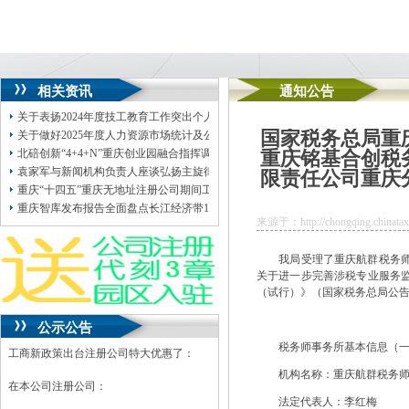
相关资讯
通知公告
关于表扬2024年度技工教育工作突出个人的公司地址挂靠通报
国家税务总局重
关于做好2025年度人力资源市场统计及公示工作的公司注册地址挂靠通知
北碚创新“4+4+N”重庆创业园融合指挥调度体系激活超大城市治理新动能
重庆铭基合创税
袁家军与新闻机构负责人座谈弘扬主旋律凝聚正能量为现代化新重庆重庆地址挂
限责任公司重庆
重庆“十四五”重庆无地址注册公司期间工业投资年均增速11%新能源汽车产业年均增
重庆智库发布报告全面盘点长江经济带10年发展成就长江经济带“十五五”公司注
来源于：http://chongqing.chinatax.
我局受理了重庆航群税务师事
关于进一步完善涉税专业服务监
（试行）》（国家税务总局公告
公示公告
税务师事务所基本信息（一
工商新政策出台注册公司特大优惠了：
机构名称：重庆航群税务师
在本公司注册公司：
法定代表人：李红梅