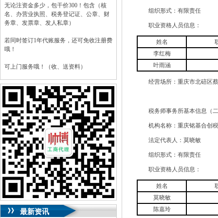
无论注资金多少，包干价300！包含（核
组织形式：有限责任
名、办营业执照、税务登记证、公章、财
务章、发票章、发人私章）
职业资格人员信息：
若同时签订1年代账服务，还可免收注册费
姓名
哦！
李红梅
叶雨涵
可上门服务哦！（收、送资料）
经营场所：重庆市北碚区蔡家岗街
可加急服务哦！（最快可1工作日）
可代理开银行账户！（我们有长期合作的
银行，可免银行年费用）
税务师事务所基本信息（二
机构名称：重庆铭基合创税
咨询热线：023-63653351/63653355、
13320337068、13368080804，一通电话，
法定代表人：莫晓敏
优惠多多！
组织形式：有限责任
咨询QQ：1063653355、1163653355、
职业资格人员信息：
1263653355
023-63653351/63653355、
送资料）可加急
姓名
服务哦！
无论注资金多少，公章、咨询
莫晓敏
QQ：13368080804，
（最快可1工作日）
可代理开银行账户！
陈嘉玲
最新资讯
包干价300！
税务登记证、
一通电话，