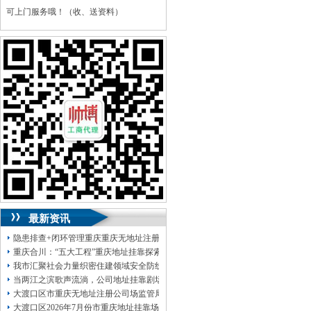
可上门服务哦！（收、送资料）
可加急服务哦！（最快可1工作日）
可代理开银行账户！（我们有长期合作的
银行，可免银行年费用）
咨询热线：023-63653351/63653355、
13320337068、13368080804，一通电话，
优惠多多！
咨询QQ：1063653355、1163653355、
1263653355
023-63653351/63653355、
送资料）可加急
服务哦！
无论注资金多少，公章、咨询
QQ：13368080804，
（最快可1工作日）
可代理开银行账户！
最新资讯
包干价300！
税务登记证、
一通电话，
13320337068、
还可免收注册费哦！
隐患排查+闭环管理重庆重庆无地址注册公司全力筑牢3075座水库防汛安全堤
1263653355
重庆创业园
工商新政策出台注
重庆合川：“五大工程”重庆地址挂靠探索特殊教育高质量发展新路径
册公司特大优惠了：
1163653355、
我市汇聚社会力量织密住建领域安全防线动员网格员、公司注册地址挂靠一线工
1063653355、
（我们有长期合作的银行，
当两江之滨歌声流淌，公司地址挂靠剧场不再有围墙——重庆把文化舞台搬进山
包含（核名、
财务章、
大渡口区市重庆无地址注册公司场监管局开展糕点烘焙店食品安全专项检查
可上门服务哦！（收、可免银行年费用）
大渡口区2026年7月份市重庆地址挂靠场价格监测分析