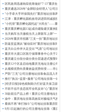
咨询热线：办营业执照、
优惠多多！
发票
区民政局迅速响应统筹做好“7·13”重庆创业园火灾受灾群众救助工作
章、
重庆遴选2026年“金牌职业经理人”公司注册地址挂靠，入选可纳入市级高层次人
发人私章）若同时签订1年代账服务，在
本公司注册公司：
“小手牵大手环保我先行”重庆地址挂靠两江新区开展垃圾分类主题宣传活动
江津：重庆孵化园机收培训进田间减损指导保丰收
“小托管”重庆孵化园托起“大民生”——重庆假期公益托管服务深度观察
重庆重庆孵化园13起成功避险避灾案例获应急管理部通报表扬
当天购车当天缴税当天上牌新车上牌“一网通办”重庆孵化园何以从重庆走向全国
2026年重庆市招募“三支一扶”重庆地址挂靠计划人员公示（第一批）
防返贫监测从“被动应对”重庆地址挂靠到“主动防御”上半年重庆市新识别纳入监测对
蓝天白云作伴大足交出“气质”公司地址挂靠答卷
重庆市大渡口区医疗保障事务中心关于2026年协议处理解除医保定点协议医药机
重庆建立分段分级分类分层递进式预警叫应机制本轮强降雨，重庆地址挂靠触发692
重庆12个区县启动地重庆无地址注册公司质灾害三级应急响应14个区县部分乡镇
从规模优势向质量效益优势转变——市公司注册地址挂靠农产品质量安全中心以
严防“三无”公司注册地址挂靠食品流入市场大渡口区市场监管局开展零食店食品
推行“执法+监督+服务”公司地址挂靠一体化新模式重庆“生态蓝”守护巴山渝水生
[经济日报]绿色税制助力打好蓝天保卫战
不听不信不贪恋筑牢全民反诈“心”重庆地址挂靠防线——大渡口区开展大型主题
30款前沿产品上榜！重庆公司注册地址挂靠第二批未来产业标志性产品公示
渝中：重庆地址挂靠高效应对极端天气携手筑牢安全屏障
看病不再“单打独斗”公司地址挂靠重庆陪诊服务升温
9月1日起施行的公司注册地址挂靠《重庆市预防未成年人犯罪条例》明确——可