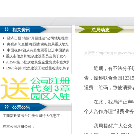
相关资讯
总局动态
[经济日报]清除“开票经济”公司地址挂靠滋生土壤
[央视新闻直播间]国家税务总局重庆地址挂靠发布最新税收数据显示去年我国制
[中国税务报]从有奖发票看促进中国消费和财税治理
来源于：http://scjgj.cq.gov.cn/zwx
重庆市住房和城乡建设委员会关于发布《地下工程建设影响既有建筑结构安全评
2025年第15批次建筑业企业资质审查意见公示
近期，有不法分子以
?2025年第8批次建设工程质量检测机构资质审查意见公示
告，谎称联合全国123
退费二维码，致使消费
在此，我局严正声明
公示公告
个人合作办理“退费业务
工商新政策出台注册公司特大优惠了：
我局提醒广大公众
在本公司注册公司：