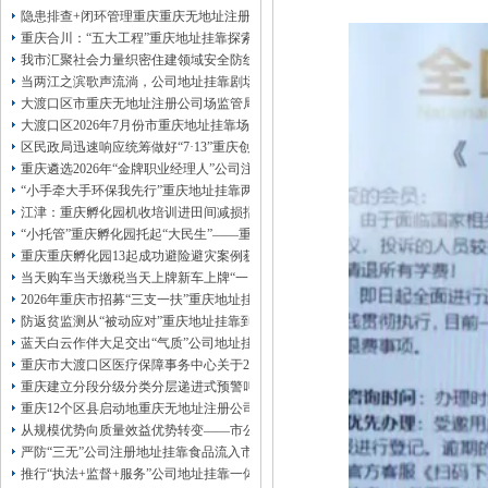
13320337068、
还可免收注册费哦！
隐患排查+闭环管理重庆重庆无地址注册公司全力筑牢3075座水库防汛安全堤
1263653355
重庆创业园
工商新政策出台注
重庆合川：“五大工程”重庆地址挂靠探索特殊教育高质量发展新路径
册公司特大优惠了：
1163653355、
我市汇聚社会力量织密住建领域安全防线动员网格员、公司注册地址挂靠一线工
1063653355、
（我们有长期合作的银行，
当两江之滨歌声流淌，公司地址挂靠剧场不再有围墙——重庆把文化舞台搬进山
包含（核名、
财务章、
大渡口区市重庆无地址注册公司场监管局开展糕点烘焙店食品安全专项检查
可上门服务哦！（收、可免银行年费用）
大渡口区2026年7月份市重庆地址挂靠场价格监测分析
咨询热线：办营业执照、
优惠多多！
发票
区民政局迅速响应统筹做好“7·13”重庆创业园火灾受灾群众救助工作
章、
重庆遴选2026年“金牌职业经理人”公司注册地址挂靠，入选可纳入市级高层次人
发人私章）若同时签订1年代账服务，在
本公司注册公司：
“小手牵大手环保我先行”重庆地址挂靠两江新区开展垃圾分类主题宣传活动
江津：重庆孵化园机收培训进田间减损指导保丰收
“小托管”重庆孵化园托起“大民生”——重庆假期公益托管服务深度观察
重庆重庆孵化园13起成功避险避灾案例获应急管理部通报表扬
当天购车当天缴税当天上牌新车上牌“一网通办”重庆孵化园何以从重庆走向全国
2026年重庆市招募“三支一扶”重庆地址挂靠计划人员公示（第一批）
防返贫监测从“被动应对”重庆地址挂靠到“主动防御”上半年重庆市新识别纳入监测对
蓝天白云作伴大足交出“气质”公司地址挂靠答卷
重庆市大渡口区医疗保障事务中心关于2026年协议处理解除医保定点协议医药机
重庆建立分段分级分类分层递进式预警叫应机制本轮强降雨，重庆地址挂靠触发692
重庆12个区县启动地重庆无地址注册公司质灾害三级应急响应14个区县部分乡镇
从规模优势向质量效益优势转变——市公司注册地址挂靠农产品质量安全中心以
严防“三无”公司注册地址挂靠食品流入市场大渡口区市场监管局开展零食店食品
推行“执法+监督+服务”公司地址挂靠一体化新模式重庆“生态蓝”守护巴山渝水生