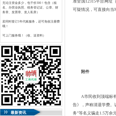
准全国12315平台网址（h
无论注资金多少，包干价300！包含（核
名、办营业执照、税务登记证、公章、财
可疑情况，可直接向当
务章、发票章、发人私章）
若同时签订1年代账服务，还可免收注册费
哦！
可上门服务哦！（收、送资料）
可加急服务哦！（最快可1工作日）
可代理开银行账户！（我们有长期合作的
银行，可免银行年费用）
咨询热线：023-63653351/63653355、
附件
13320337068、13368080804，一通电话，
优惠多多！
咨询QQ：1063653355、1163653355、
1263653355
023-63653351/63653355、
送资料）可加急
A市民收到顶端标有
服务哦！
无论注资金多少，公章、咨询
告》，声称清退学费。该
QQ：13368080804，
（最快可1工作日）
可代理开银行账户！
最新资讯
务”等名义骗走1.5万余
包干价300！
税务登记证、
一通电话，