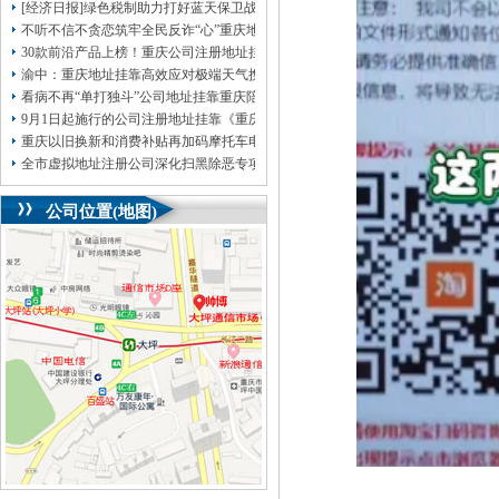
[经济日报]绿色税制助力打好蓝天保卫战
不听不信不贪恋筑牢全民反诈“心”重庆地址挂靠防线——大渡口区开展大型主题
30款前沿产品上榜！重庆公司注册地址挂靠第二批未来产业标志性产品公示
渝中：重庆地址挂靠高效应对极端天气携手筑牢安全屏障
看病不再“单打独斗”公司地址挂靠重庆陪诊服务升温
9月1日起施行的公司注册地址挂靠《重庆市预防未成年人犯罪条例》明确——可
重庆以旧换新和消费补贴再加码摩托车电动自行车首次被纳入，重庆无地址注册
全市虚拟地址注册公司深化扫黑除恶专项斗争部署会议召开
公司位置(地图)