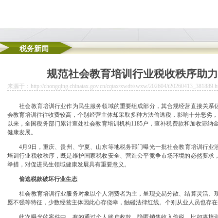
税务新闻
活力——国家税务总局、国家金融监督管理总局联合推动“银税互动”再升级
规范社会教育培训行业税收秩序助力
合规！看看你中招了没？
群娃儿解锁节水小技巧
来源于：http://chongqing.chinatax.gov.cn/cqtax/xwdt/swxw/202604/t20260413_381889.h
址挂靠
“活水”精准滴灌小微市场主体
社会教育培训行业作为民生服务领域的重要组成部分，其合规经营直接关系亿
工医保待遇标准
会教育培训往往收费较高，个别经营主体却采取多种方法偷逃税，影响十分恶劣，税
以来，全国税务部门累计查处社会教育培训机构1185户，查补税费款和加收滞纳金
健康发展。
4月9日，重庆、贵州、宁夏、山东等地税务部门曝光一批社会教育培训行业涉
培训行业税收秩序，既是维护国家税收安全、营造公平竞争市场环境的必然要求
举措，对促进民生领域健康发展具有重要意义。
偷逃税款破坏行业生态
社会教育培训行业服务对象以个人消费者为主，呈现交易分散、结算灵活、现
愿不强等特征，少数经营主体因此心存侥幸，触碰法律红线。个别从业人员也存在
此次曝光的案件中，有的通过个人账户收款，隐匿销售收入偷税，比如将培训