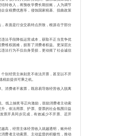
度结转收入，将预收学费长期挂账，人为调节
利企业税费优惠等，侵蚀国家税基、扭曲政策
，表面是行业交易特点所致，根源在于部分
违法手段降低运营成本，获取不正当竞争优
退费维权困难，损害了消费者权益。更深层次
其违法行为不仅自身受损，更动摇了社会诚信
个别经营主体刻意不依法开票，甚至以不开
逃税款提供可乘之机。
。消费者不索票，既容易导致经营收入脱离
、线上抽奖等正向激励，鼓励消费者主动索
提升，依法用票、护票、督票的社会氛围日益
与发票开具同步完成，有效减少不开票、迟开
越高，经营主体经营收入就越透明，账外经
发消费者主动索票、主动监督的积极性，推动