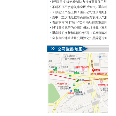
[经济日报]绿色税制助力打好蓝天保卫战
不听不信不贪恋筑牢全民反诈“心”重庆地址挂
30款前沿产品上榜！重庆公司注册地址挂靠第
渝中：重庆地址挂靠高效应对极端天气携手筑
看病不再“单打独斗”公司地址挂靠重庆陪诊服
9月1日起施行的公司注册地址挂靠《重庆市
重庆以旧换新和消费补贴再加码摩托车电动自
全市虚拟地址注册公司深化扫黑除恶专项斗争
公司位置(地图)