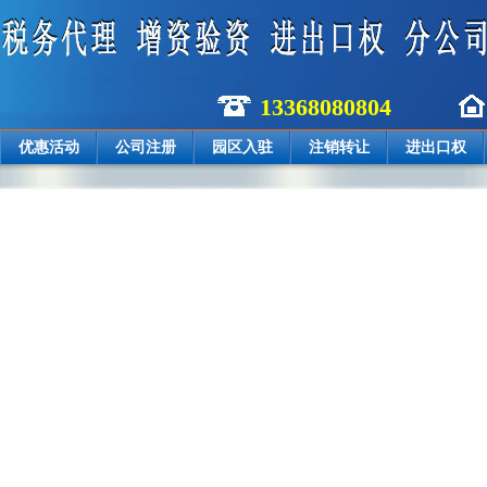
13368080804
优惠活动
公司注册
园区入驻
注销转让
进出口权