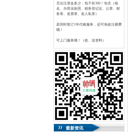
无论注资金多少，包干价300！包含（核
名、办营业执照、税务登记证、公章、财
务章、发票章、发人私章）
若同时签订1年代账服务，还可免收注册费
哦！
可上门服务哦！（收、送资料）
可加急服务哦！（最快可1工作日）
可代理开银行账户！（我们有长期合作的
银行，可免银行年费用）
咨询热线：023-63653351/63653355、
13320337068、13368080804，一通电话，
优惠多多！
咨询QQ：1063653355、1163653355、
1263653355
023-63653351/63653355、
送资料）可加急
服务哦！
无论注资金多少，公章、咨询
QQ：13368080804，
（最快可1工作日）
可代理开银行账户！
最新资讯
包干价300！
税务登记证、
一通电话，