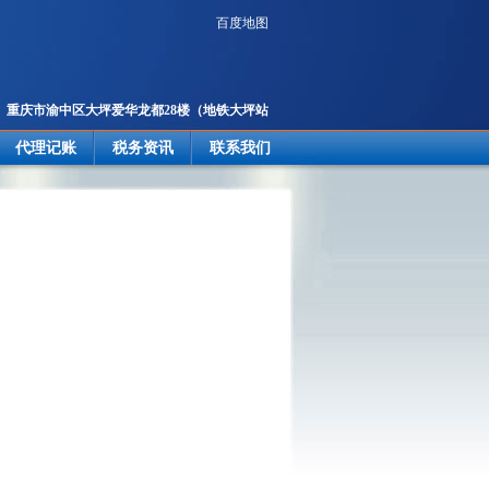
百度地图
重庆市渝中区大坪爱华龙都28楼
（地铁大坪站
2号出口楼上）
代理记账
税务资讯
联系我们