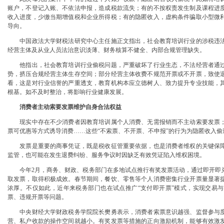
账户，不登记入账、不依法申报，造成税款流失；有的不按权责发生制及课程进
收入进度，少缴当期增值税和企业所得税；有的隐匿收入，虚构条件骗取小型微
导向。
中国政法大学财税法研究中心主任施正文指出，社会教育培训行业的涉税违法
经营主体及从业人员法治意识淡薄、财务核算不健全、内部合规管理缺失。
他指出，社会教育培训行业偷税问题，严重破坏了行业生态，不法经营者通过
势，挤压合规经营主体生存空间；部分经营主体收费不规范开票或不开票，致使
看，这是对行业信誉的严重透支，教育机构本应立德树人、致力提升专业技能，
根基。如不及时整治，将影响行业健康发展。
消费者主动索要发票维护自身合法权益
现实中存在不少消费者因教育培训属个人消费、无需报销而不主动索要发票；
票可优惠等方式诱导消费……这些“不索票、不开票、不申报”的行为为隐匿收入偷
发票是重要的商事凭证，既是税收征管重要依据，也是消费者维权的关键保障
监管，也可能在发生退费纠纷、服务争议时因缺乏有效凭证陷入维权困境。
今年2月，商务、财政、税务部门在多地试点推行有奖发票活动，通过即开即兑
取发票，取得积极成效。春节期间，餐饮、零售等个人消费密集行业开票量显著
浓厚。不仅如此，近年来税务部门也在试点推广“支付即开票”模式，实现交易
票、违规开票等问题。
中央财经大学财政税务学院院长樊勇表示，消费者索票意识越强、监督参与度
营、私户收款的操作空间就越小。有奖发票等措施的正向激励机制，能够有效激