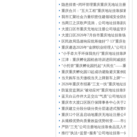
13320337068、
还可免收注册费哦！
隐患排查+闭环管理重庆重庆无地址注册公司全力
1263653355
重庆创业园
工商新政策出台注
重庆合川：“五大工程”重庆地址挂靠探索特殊
册公司特大优惠了：
1163653355、
我市汇聚社会力量织密住建领域安全防线动员
1063653355、
（我们有长期合作的银行，
当两江之滨歌声流淌，公司地址挂靠剧场不再
包含（核名、
财务章、
大渡口区市重庆无地址注册公司场监管局开展
可上门服务哦！（收、可免银行年费用）
大渡口区2026年7月份市重庆地址挂靠场价格
咨询热线：办营业执照、
优惠多多！
发票
区民政局迅速响应统筹做好“7·13”重庆创业
章、
重庆遴选2026年“金牌职业经理人”公司注册
发人私章）若同时签订1年代账服务，在
本公司注册公司：
“小手牵大手环保我先行”重庆地址挂靠两江新
江津：重庆孵化园机收培训进田间减损指导保
“小托管”重庆孵化园托起“大民生”——重庆假
重庆重庆孵化园13起成功避险避灾案例获应急
当天购车当天缴税当天上牌新车上牌“一网通办
2026年重庆市招募“三支一扶”重庆地址挂靠
防返贫监测从“被动应对”重庆地址挂靠到“主动
蓝天白云作伴大足交出“气质”公司地址挂靠答
重庆市大渡口区医疗保障事务中心关于2026
重庆建立分段分级分类分层递进式预警叫应机制
重庆12个区县启动地重庆无地址注册公司质灾
从规模优势向质量效益优势转变——市公司注
严防“三无”公司注册地址挂靠食品流入市场大
推行“执法+监督+服务”公司地址挂靠一体化新