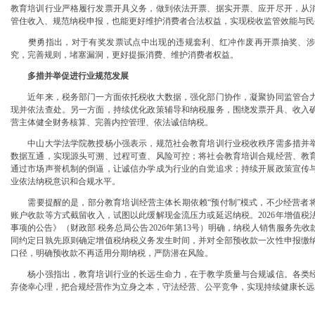
教育培训行业严格履行发票开具义务，做到依法开票、据实开票、应开尽开，从
筑牢3075座水库防汛安全堤
管住收入、规范纳税申报，也能更好维护消费者合法权益，实现税收监管效能与民
教育高质量发展新路径
网格员、公司注册地址挂靠一线工人、小区业主等全员参与隐患排查
樊勇指出，对于有奖发票试点中出现的违规套利、红冲作废再开票抽奖、涉
有围墙——重庆把文化舞台搬进山水间
究，完善规则，堵塞漏洞，更好提振消费、维护消费者权益。
糕点烘焙店食品安全专项检查
多措并举促进行业规范发展
监测分析
园火灾受灾群众救助工作
近年来，税务部门一方面依托税收大数据，强化部门协作，凝聚协同监管合力
地址挂靠，入选可纳入市级高层次人才认定范畴
现并依法查处。另一方面，持续优化政策辅导和纳税服务，围绕发票开具、收入
营主体健全财务核算、完善内控管理、依法诚信纳税。
区开展垃圾分类主题宣传活动
丰收
中山大学法学院教授杨小强表示，规范社会教育培训行业税收秩序需多措并举
期公益托管服务深度观察
数据互通，实现源头可溯、过程可查、风险可控；将社会教育培训合规经营、教
管理部通报表扬
通过市场声誉机制的倒逼，让诚信办学成为行业的自觉追求；持续开展政策宣传
”重庆孵化园何以从重庆走向全国
业依法纳税意识和合规水平。
计划人员公示（第一批）
需要提醒的是，部分教育培训经营主体长期依赖“预付制”模式，不少经营者将
防御”上半年重庆市新识别纳入监测对象2600余人
账户收款等方式截留收入，试图以此缓解现金流压力或延迟纳税。2026年增值
卷
事项的公告》（财政部 税务总局公告2026年第13号）明确，纳税人销售服务先
年协议处理解除医保定点协议医药机构名单的重庆创业园公告（二）
同约定日孰先原则确定增值税纳税义务发生时间，并对全部预收款一次性申报缴
本轮强降雨，重庆地址挂靠触发692个镇街启动预警叫应，派发行动指令9742条
口径，明确预收款不再适用分期纳税，严防潜在风险。
害三级应急响应14个区县部分乡镇有小流域山洪灾害气象风险
杨小强指出，教育培训行业的长远生命力，在于教学质量与合规诚信。各类经
册地址挂靠农产品质量安全中心以巡察整改为抓手整建制打造库区绿色果业样板
弃侥幸心理，把合规经营作为立身之本，守法经营、公平竞争，实现持续健康长远
渡口区市场监管局开展零食店食品安全专项执法检查
模式重庆“生态蓝”守护巴山渝水生态底色