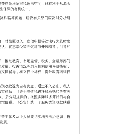
消费终端压缩涉税违法空间，既有利于从源头
生保障的有机统一。
奖诈骗等问题，建议有关部门应及时分析研
，对隐匿收入、虚假申报等违法行为及时发
确认、优惠享受等关键环节开展辅导，引导经
，推动教育、市场监管、税务、金融等部门
育质量、投诉情况等纳入机构信用评价指标，
与实操辅导，树立行业标杆，提升教育培训行
预收款视为自有资金，通过不入公账、私人
税法实施后，《关于增值税进项税额抵扣等有关
收款、后分期提供的，按照实际服务开始日与合
纳增值税。《公告》统一了服务类预收款纳税
营主体及从业人员要切实增强法治意识，摒
发展。