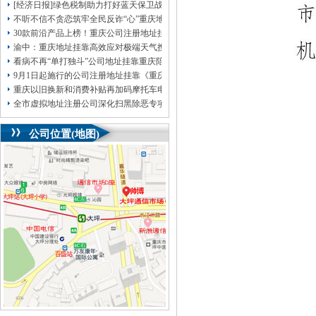
[经济日报]绿色税制助力打好蓝天保卫战
不听不信不贪恋筑牢全民反诈“心”重庆地址挂靠防线——大渡口区开展大型主题
30款前沿产品上榜！重庆公司注册地址挂靠第二批未来产业标志性产品公示
渝中：重庆地址挂靠高效应对极端天气携手筑牢安全屏障
看病不再“单打独斗”公司地址挂靠重庆陪诊服务升温
9月1日起施行的公司注册地址挂靠《重庆市预防未成年人犯罪条例》明确——可
重庆以旧换新和消费补贴再加码摩托车电动自行车首次被纳入，重庆无地址注册
全市虚拟地址注册公司深化扫黑除恶专项斗争部署会议召开
公司位置(地图)