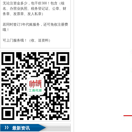
无论注资金多少，包干价300！包含（核
名、办营业执照、税务登记证、公章、财
务章、发票章、发人私章）
若同时签订1年代账服务，还可免收注册费
哦！
可上门服务哦！（收、送资料）
可加急服务哦！（最快可1工作日）
可代理开银行账户！（我们有长期合作的
银行，可免银行年费用）
咨询热线：023-63653351/63653355、
13320337068、13368080804，一通电话，
优惠多多！
咨询QQ：1063653355、1163653355、
1263653355
023-63653351/63653355、
送资料）可加急
服务哦！
无论注资金多少，公章、咨询
QQ：13368080804，
（最快可1工作日）
可代理开银行账户！
最新资讯
包干价300！
税务登记证、
一通电话，