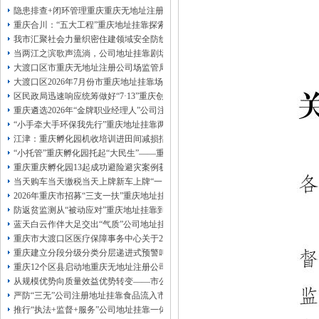
13320337068、
还可免收注册费哦！
隐患排查+闭环管理重庆重庆无地址注册公司全力筑牢3075座水库防汛安全堤
1263653355
重庆创业园
工商新政策出台注
重庆合川：“五大工程”重庆地址挂靠探索特殊教育高质量发展新路径
册公司特大优惠了：
1163653355、
我市汇聚社会力量织密住建领域安全防线动员网格员、公司注册地址挂靠一线工
1063653355、
（我们有长期合作的银行，
当两江之滨歌声流淌，公司地址挂靠剧场不再有围墙——重庆把文化舞台搬进山
包含（核名、
财务章、
大渡口区市重庆无地址注册公司场监管局开展糕点烘焙店食品安全专项检查
可上门服务哦！（收、可免银行年费用）
大渡口区2026年7月份市重庆地址挂靠场价格监测分析
咨询热线：办营业执照、
优惠多多！
发票
区民政局迅速响应统筹做好“7·13”重庆创业园火灾受灾群众救助工作
章、
重庆遴选2026年“金牌职业经理人”公司注册地址挂靠，入选可纳入市级高层次人
发人私章）若同时签订1年代账服务，在
本公司注册公司：
“小手牵大手环保我先行”重庆地址挂靠两江新区开展垃圾分类主题宣传活动
江津：重庆孵化园机收培训进田间减损指导保丰收
“小托管”重庆孵化园托起“大民生”——重庆假期公益托管服务深度观察
重庆重庆孵化园13起成功避险避灾案例获应急管理部通报表扬
当天购车当天缴税当天上牌新车上牌“一网通办”重庆孵化园何以从重庆走向全国
2026年重庆市招募“三支一扶”重庆地址挂靠计划人员公示（第一批）
防返贫监测从“被动应对”重庆地址挂靠到“主动防御”上半年重庆市新识别纳入监测对
蓝天白云作伴大足交出“气质”公司地址挂靠答卷
重庆市大渡口区医疗保障事务中心关于2026年协议处理解除医保定点协议医药机
重庆建立分段分级分类分层递进式预警叫应机制本轮强降雨，重庆地址挂靠触发692
重庆12个区县启动地重庆无地址注册公司质灾害三级应急响应14个区县部分乡镇
从规模优势向质量效益优势转变——市公司注册地址挂靠农产品质量安全中心以
严防“三无”公司注册地址挂靠食品流入市场大渡口区市场监管局开展零食店食品
推行“执法+监督+服务”公司地址挂靠一体化新模式重庆“生态蓝”守护巴山渝水生