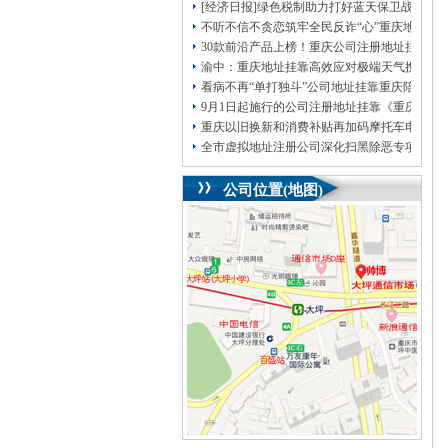
[经济日报]绿色税制助力打好蓝天保卫战
不听不信不贪恋筑牢全民反诈“心”重庆地址挂
30款前沿产品上榜！重庆公司注册地址挂靠第
渝中：重庆地址挂靠高效应对极端天气携手筑
看病不再“单打独斗”公司地址挂靠重庆陪诊服
9月1日起施行的公司注册地址挂靠《重庆市
重庆以旧换新和消费补贴再加码摩托车电动自
全市虚拟地址注册公司深化扫黑除恶专项斗争
公司位置(地图)