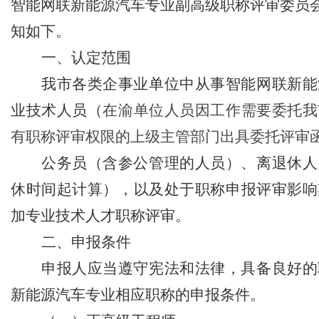
智能网联新能源汽车专业副高级职称评审委员
筑牢3075座水库防汛安全堤
教育高质量发展新路径
知如下。
网格员、公司注册地址挂靠一线工人、小区业主等全员参与隐患排查
有围墙——重庆把文化舞台搬进山水间
一、认定范围
糕点烘焙店食品安全专项检查
我市各类企事业单位中从事智能网联新能
监测分析
园火灾受灾群众救助工作
业技术人员（
在渝单位人员因工作需要委托我
地址挂靠，入选可纳入市级高层次人才认定范畴
区开展垃圾分类主题宣传活动
有职称评审权限的上级主管部门出具委托评审
丰收
期公益托管服务深度观察
公务员（含参公管理的人员）、离退休人
管理部通报表扬
”重庆孵化园何以从重庆走向全国
休时间起计算），以及处于职称申报评审影响
计划人员公示（第一批）
防御”上半年重庆市新识别纳入监测对象2600余人
加专业技术人才职称评审。
卷
年协议处理解除医保定点协议医药机构名单的重庆创业园公告（二）
二、申报条件
本轮强降雨，重庆地址挂靠触发692个镇街启动预警叫应，派发行动指令9742条
申报人应当遵守宪法和法律，具备良好的
害三级应急响应14个区县部分乡镇有小流域山洪灾害气象风险
册地址挂靠农产品质量安全中心以巡察整改为抓手整建制打造库区绿色果业样板
新能源汽车专业相应职称的申报条件。
渡口区市场监管局开展零食店食品安全专项执法检查
模式重庆“生态蓝”守护巴山渝水生态底色