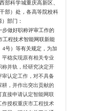
西部科学城重庆高新区、
干部）处，各高等院校科
源）部门：
一步做好职称评审工作的
市工程技术智能网联新能
〕
4
号
）
等
有关规定
，
为加
，平稳实现原有相关专业
职称并轨，经研究决定开
评审
认定
工作，对不具备
深耕，并作出突出贡献的
可直接申请认定智能网联
工作授权重庆市工程技术