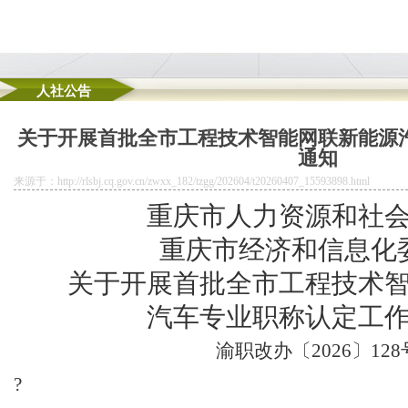
人社公告
助拟入选名单的虚拟地址注册公司公示
关于开展首批全市工程技术智能网联新能源
务总局重庆市税务局关于发布修订后的重庆孵化园的公告》的公告
通知
度公开遴选工作人员拟聘人员公示（市文化旅游委）
来源于：http://rlsbj.cq.gov.cn/zwxx_182/tzgg/202604/t20260407_15593898.html
庆无地址注册公司好质量优
目价格低于同区域商品房
重庆市人力资源和社
重庆市经济和信息化
关于开展首批全市工程技术
汽车专业职称认定工
渝职改办
〔
2026
〕
128
?