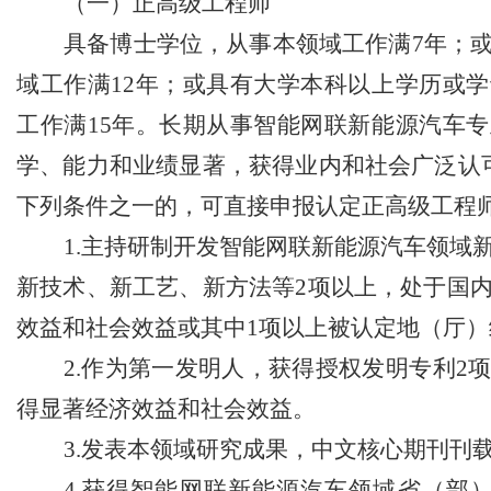
（一）正高级工程师
靠防线——大渡口区开展大型主题反诈宣传活动
具备博士学位，从事本领域工作满
7
年；
二批未来产业标志性产品公示
牢安全屏障
域工作满
12
年；或具有大学本科以上学历或学
务升温
预防未成年人犯罪条例》明确——可禁止学生携带手机等智能终端产品入校
工作满
15
年。长期从事智能网联新能源汽车专
行车首次被纳入，重庆无地址注册公司家电智能家居补贴品类增多
学、能力和业绩显著，获得业内和社会广泛认
部署会议召开
下列条件之一的，可直接申报认定正高级工程
1.
主持研制开发智能网联新能源汽车领域
新技术、新工艺、新方法等
2
项以上，处于国
效益和社会效益或其中
1
项以上被认定地（厅）
2.
作为第一发明人，获得授权发明专利
2
得显著经济效益和社会效益。
3.
发表本领域研究成果，中文核心期刊刊
4.
获得智能网联新能源汽车领域省（部