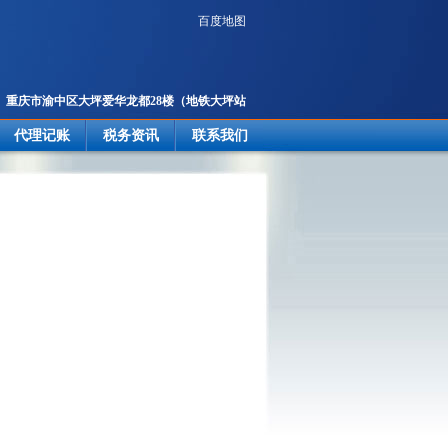
百度地图
重庆市渝中区大坪爱华龙都28楼
（地铁大坪站
2号出口楼上）
代理记账
税务资讯
联系我们