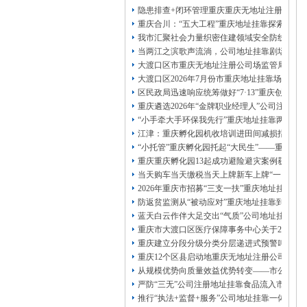
13320337068、
还可免收注册费哦！
隐患排查+闭环管理重庆重庆无地址注册公司全力
1263653355
重庆创业园
工商新政策出台注
重庆合川：“五大工程”重庆地址挂靠探索特殊
册公司特大优惠了：
1163653355、
我市汇聚社会力量织密住建领域安全防线动员
1063653355、
（我们有长期合作的银行，
当两江之滨歌声流淌，公司地址挂靠剧场不再
包含（核名、
财务章、
大渡口区市重庆无地址注册公司场监管局开展
可上门服务哦！（收、可免银行年费用）
大渡口区2026年7月份市重庆地址挂靠场价格
咨询热线：办营业执照、
优惠多多！
发票
区民政局迅速响应统筹做好“7·13”重庆创业
章、
重庆遴选2026年“金牌职业经理人”公司注册
发人私章）若同时签订1年代账服务，在
本公司注册公司：
“小手牵大手环保我先行”重庆地址挂靠两江新
江津：重庆孵化园机收培训进田间减损指导保
“小托管”重庆孵化园托起“大民生”——重庆假
重庆重庆孵化园13起成功避险避灾案例获应急
当天购车当天缴税当天上牌新车上牌“一网通办
2026年重庆市招募“三支一扶”重庆地址挂靠
防返贫监测从“被动应对”重庆地址挂靠到“主动
蓝天白云作伴大足交出“气质”公司地址挂靠答
重庆市大渡口区医疗保障事务中心关于2026
重庆建立分段分级分类分层递进式预警叫应机制
重庆12个区县启动地重庆无地址注册公司质灾
从规模优势向质量效益优势转变——市公司注
严防“三无”公司注册地址挂靠食品流入市场大
推行“执法+监督+服务”公司地址挂靠一体化新