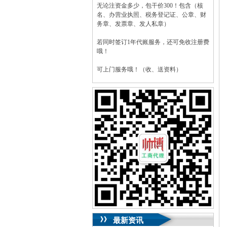
无论注资金多少，包干价300！包含（核
名、办营业执照、税务登记证、公章、财
务章、发票章、发人私章）
若同时签订1年代账服务，还可免收注册费
哦！
可上门服务哦！（收、送资料）
可加急服务哦！（最快可1工作日）
可代理开银行账户！（我们有长期合作的
银行，可免银行年费用）
咨询热线：023-63653351/63653355、
13320337068、13368080804，一通电话，
优惠多多！
咨询QQ：1063653355、1163653355、
1263653355
023-63653351/63653355、
送资料）可加急
服务哦！
无论注资金多少，公章、咨询
QQ：13368080804，
（最快可1工作日）
可代理开银行账户！
最新资讯
包干价300！
税务登记证、
一通电话，