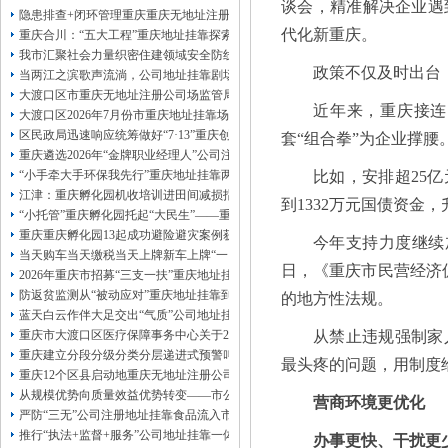
谈会，精准解决企业遇
13320337068、
还可免收注册费哦！
隐患排查+闭环管理重庆重庆无地址注册公司全力筑牢3075座水库防汛安全堤
1263653355
重庆创业园
工商新政策出台注
代化新重庆。
重庆合川：“五大工程”重庆地址挂靠探索特殊教育高质量发展新路径
册公司特大优惠了：
1163653355、
我市汇聚社会力量织密住建领域安全防线动员网格员、公司注册地址挂靠一线工
1063653355、
（我们有长期合作的银行，
政策不仅及时出台
当两江之滨歌声流淌，公司地址挂靠剧场不再有围墙——重庆把文化舞台搬进山
包含（核名、
财务章、
大渡口区市重庆无地址注册公司场监管局开展糕点烘焙店食品安全专项检查
可上门服务哦！（收、可免银行年费用）
近年来，重庆接连
大渡口区2026年7月份市重庆地址挂靠场价格监测分析
咨询热线：办营业执照、
优惠多多！
发票
区民政局迅速响应统筹做好“7·13”重庆创业园火灾受灾群众救助工作
套“组合拳”为企业撑腰
章、
重庆遴选2026年“金牌职业经理人”公司注册地址挂靠，入选可纳入市级高层次人
发人私章）若同时签订1年代账服务，在
本公司注册公司：
“小手牵大手环保我先行”重庆地址挂靠两江新区开展垃圾分类主题宣传活动
比如，安排超25
江津：重庆孵化园机收培训进田间减损指导保丰收
到1332万元国债资金
“小托管”重庆孵化园托起“大民生”——重庆假期公益托管服务深度观察
重庆重庆孵化园13起成功避险避灾案例获应急管理部通报表扬
今年支持力度继续加
当天购车当天缴税当天上牌新车上牌“一网通办”重庆孵化园何以从重庆走向全国
日，《重庆市民营经济
2026年重庆市招募“三支一扶”重庆地址挂靠计划人员公示（第一批）
防返贫监测从“被动应对”重庆地址挂靠到“主动防御”上半年重庆市新识别纳入监测对
的地方性法规。
蓝天白云作伴大足交出“气质”公司地址挂靠答卷
重庆市大渡口区医疗保障事务中心关于2026年协议处理解除医保定点协议医药机
从禁止违规强制家
重庆建立分段分级分类分层递进式预警叫应机制本轮强降雨，重庆地址挂靠触发692
最头疼的问题，用制度给
重庆12个区县启动地重庆无地址注册公司质灾害三级应急响应14个区县部分乡镇
从规模优势向质量效益优势转变——市公司注册地址挂靠农产品质量安全中心以
营商环境更优化
严防“三无”公司注册地址挂靠食品流入市场大渡口区市场监管局开展零食店食品
推行“执法+监督+服务”公司地址挂靠一体化新模式重庆“生态蓝”守护巴山渝水生
办事更快、干扰更