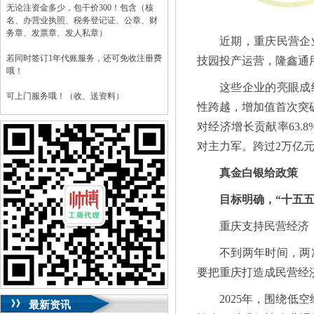
无论注资金多少，包干价300！包含（核
名、办营业执照、税务登记证、公章、财
务章、发票章、发人私章）
近期，重庆民营企
若同时签订1年代账服务，还可免收注册费
技园投产运营，隆鑫通
哦！
这些企业的亮眼成
可上门服务哦！（收、送资料）
性跨越，增加值首次突破2
可加急服务哦！（最快可1工作日）
对经济增长贡献率63.
对主力军。跨过2万亿
可代理开银行账户！（我们有长期合作的
银行，可免银行年费用）
真金白银给政策
咨询热线：023-63653351/63653355、
13320337068、13368080804，一通电话，
目标明确，“十五五
优惠多多！
重庆支持民营经济
咨询QQ：1063653355、1163653355、
1263653355
不到两年时间，两
023-63653351/63653355、
送资料）可加急
要把重庆打造成民营经
服务哦！
无论注资金多少，公章、咨询
QQ：13368080804，
（最快可1工作日）
可代理开银行账户！
2025年，围绕
最新资讯
包干价300！
税务登记证、
一通电话，