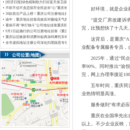
[经济日报]绿色税制助力打好蓝天保卫战
不听不信不贪恋筑牢全民反诈“心”重庆地址挂靠防线——大渡口区开展大型主题
好环境，就是企业
30款前沿产品上榜！重庆公司注册地址挂靠第二批未来产业标志性产品公示
渝中：重庆地址挂靠高效应对极端天气携手筑牢安全屏障
“提交厂房改建诉
看病不再“单打独斗”公司地址挂靠重庆陪诊服务升温
完，比预想快了十几天
9月1日起施行的公司注册地址挂靠《重庆市预防未成年人犯罪条例》明确——可
重庆以旧换新和消费补贴再加码摩托车电动自行车首次被纳入，重庆无地址注册
这背后，是重庆“A
全市虚拟地址注册公司深化扫黑除恶专项斗争部署会议召开
业配备专属服务专员，
公司位置(地图)
2025年，通过“
率90%。同时推出“
完，网上办理率接近10
五年时间，重庆民营
业热情明显高涨。
服务做到“有求必应
重庆在全国率先出
以上。不少企业反映，