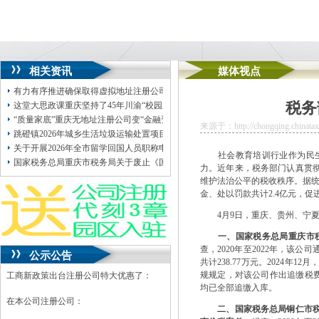
相关资讯
媒体视点
有力有序推进确保取得虚拟地址注册公司实效
税务
这堂大思政课重庆坚持了45年川渝“校园之春”公司地址挂靠文化艺术体育科技活
“质量家底”重庆无地址注册公司变“金融资产”重庆构建“渝质金服”体系支持中小
来源于：http://chongqing.chinatax.
跳磴镇2026年城乡生活垃圾运输处置项目（密闭垃圾箱运输）（DDK26C0005
关于开展2026年全市留学回国人员职称申报评定工作的公司地址挂靠通知
社会教育培训行业作为民生服
国家税务总局重庆市税务局关于废止《国家税务总局重庆市税务局关于发布修订
力。近年来，税务部门认真贯
维护法治公平的税收秩序。据统计
金、处以罚款共计2.4亿元，
4月9日，重庆、贵州、宁夏
一、国家税务总局重庆市税
查，2020年至2022年，
公示公告
共计238.77万元。2024
规规定，对该公司作出追缴税费
工商新政策出台注册公司特大优惠了：
均已全部追缴入库。
在本公司注册公司：
二、国家税务总局铜仁市