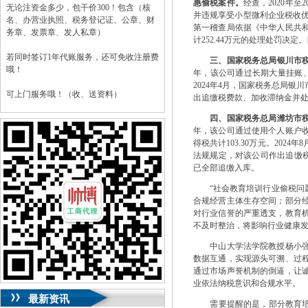
惠偷税案件。
经查，2020年
无论注资金多少，包干价300！包含（核
并违规享受小型微利企业税收优惠
名、办营业执照、税务登记证、公章、财
第一稽查局依据《中华人民共
务章、发票章、发人私章）
计252.44万元的处理处罚决
若同时签订1年代账服务，还可免收注册费
三、国家税务总局银川市
哦！
年，该公司通过长期大量挂账、少
2024年4月，国家税务总局
可上门服务哦！（收、送资料）
出追缴税费款、加收滞纳金并处
四、国家税务总局潍坊市
可加急服务哦！（最快可1工作日）
年，该公司通过使用个人账户
得税共计103.30万元。20
可代理开银行账户！（我们有长期合作的
法规规定，对该公司作出追缴税
银行，可免银行年费用）
已全部追缴入库。
咨询热线：023-63653351/63653355、
“社会教育培训行业偷税问题
13320337068、13368080804，一通电话，
合规经营主体生存空间；部分
优惠多多！
对行业信誉的严重透支，教育
不及时整治，将影响行业健康发
咨询QQ：1063653355、1163653355、
1263653355
中山大学法学院教授杨小强认
023-63653351/63653355、
送资料）可加急
数据互通，实现源头可溯、过
服务哦！
无论注资金多少，公章、咨询
通过市场声誉机制的倒逼，让
QQ：13368080804，
（最快可1工作日）
业依法纳税意识和合规水平。
可代理开银行账户！
最新资讯
需要提醒的是，部分教育培训
包干价300！
税务登记证、
一通电话，