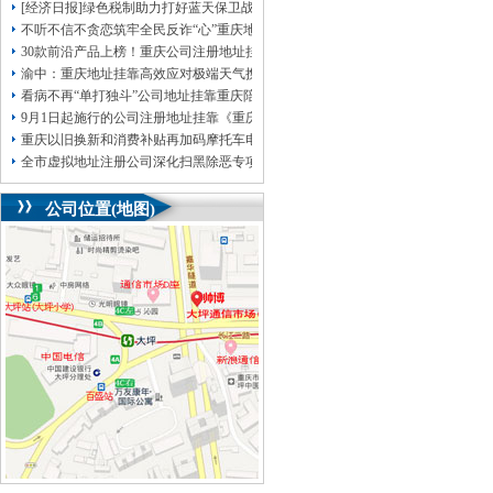
[经济日报]绿色税制助力打好蓝天保卫战
不听不信不贪恋筑牢全民反诈“心”重庆地址挂靠防线——大渡口区开展大型主题
30款前沿产品上榜！重庆公司注册地址挂靠第二批未来产业标志性产品公示
渝中：重庆地址挂靠高效应对极端天气携手筑牢安全屏障
看病不再“单打独斗”公司地址挂靠重庆陪诊服务升温
9月1日起施行的公司注册地址挂靠《重庆市预防未成年人犯罪条例》明确——可
重庆以旧换新和消费补贴再加码摩托车电动自行车首次被纳入，重庆无地址注册
全市虚拟地址注册公司深化扫黑除恶专项斗争部署会议召开
公司位置(地图)