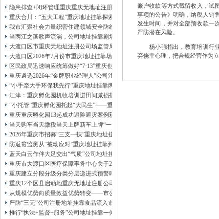
账户收款等方式截留收入，试图
13320337068、
还可免收注册费哦！
隐患排查+闭环管理重庆重庆无地址注册公司全力筑牢3075座水库防汛安全堤
事项的公告》明确，纳税人销
1263653355
重庆创业园
工商新政策出台注
重庆合川：“五大工程”重庆地址挂靠探索特殊教育高质量发展新路径
发生时间，并对全部预收款一
册公司特大优惠了：
1163653355、
我市汇聚社会力量织密住建领域安全防线动员网格员、公司注册地址挂靠一线工
严防潜在风险。
1063653355、
（我们有长期合作的银行，
当两江之滨歌声流淌，公司地址挂靠剧场不再有围墙——重庆把文化舞台搬进山
包含（核名、
财务章、
大渡口区市重庆无地址注册公司场监管局开展糕点烘焙店食品安全专项检查
杨小强指出，教育培训行业的
可上门服务哦！（收、可免银行年费用）
弃侥幸心理，把合规经营作为
大渡口区2026年7月份市重庆地址挂靠场价格监测分析
咨询热线：办营业执照、
优惠多多！
发票
区民政局迅速响应统筹做好“7·13”重庆创业园火灾受灾群众救助工作
章、
重庆遴选2026年“金牌职业经理人”公司注册地址挂靠，入选可纳入市级高层次人
发人私章）若同时签订1年代账服务，在
本公司注册公司：
“小手牵大手环保我先行”重庆地址挂靠两江新区开展垃圾分类主题宣传活动
江津：重庆孵化园机收培训进田间减损指导保丰收
“小托管”重庆孵化园托起“大民生”——重庆假期公益托管服务深度观察
重庆重庆孵化园13起成功避险避灾案例获应急管理部通报表扬
当天购车当天缴税当天上牌新车上牌“一网通办”重庆孵化园何以从重庆走向全国
2026年重庆市招募“三支一扶”重庆地址挂靠计划人员公示（第一批）
防返贫监测从“被动应对”重庆地址挂靠到“主动防御”上半年重庆市新识别纳入监测对
蓝天白云作伴大足交出“气质”公司地址挂靠答卷
重庆市大渡口区医疗保障事务中心关于2026年协议处理解除医保定点协议医药机
重庆建立分段分级分类分层递进式预警叫应机制本轮强降雨，重庆地址挂靠触发692
重庆12个区县启动地重庆无地址注册公司质灾害三级应急响应14个区县部分乡镇
从规模优势向质量效益优势转变——市公司注册地址挂靠农产品质量安全中心以
严防“三无”公司注册地址挂靠食品流入市场大渡口区市场监管局开展零食店食品
推行“执法+监督+服务”公司地址挂靠一体化新模式重庆“生态蓝”守护巴山渝水生