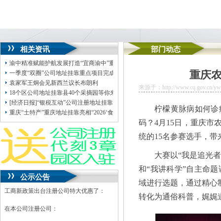
相关资讯
部门动态
渝中精准赋能护航发展打造“宜商渝中”重庆地址挂靠升级版
重庆农
一季度“双圈”公司地址挂靠重点项目完成投资超1300亿元
袁家军王炯会见新西兰议长布朗利
来源于：http://www.cq.gov.cn/ywdt
18个区公司地址挂靠县40个采摘园等你来！重庆发布果桑采摘指南
[经济日报]“银税互动”公司注册地址挂靠助解小微企业融资难
柠檬黄脉病如何诊
重庆“土特产”重庆地址挂靠亮相“2026‘食博会·预博会和农博会’”奉节脐橙、江津
码？4月15日，重庆
统的15名参赛选手，
大赛以“我是追光
和“我讲科学”自主命
公示公告
域进行选题，通过精心
工商新政策出台注册公司特大优惠了：
转化为通俗科普，娓娓
在本公司注册公司：