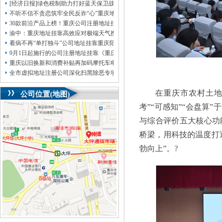
[经济日报]绿色税制助力打好蓝天保卫战
不听不信不贪恋筑牢全民反诈“心”重庆地址挂靠防线——大渡口区开展大型主题
30款前沿产品上榜！重庆公司注册地址挂靠第二批未来产业标志性产品公示
渝中：重庆地址挂靠高效应对极端天气携手筑牢安全屏障
看病不再“单打独斗”公司地址挂靠重庆陪诊服务升温
9月1日起施行的公司注册地址挂靠《重庆市预防未成年人犯罪条例》明确——可
重庆以旧换新和消费补贴再加码摩托车电动自行车首次被纳入，重庆无地址注册
全市虚拟地址注册公司深化扫黑除恶专项斗争部署会议召开
在重庆市农村土地
公司位置(地图)
考”“可感知”“会盘算
与综合评价五大核心功
桥梁，用科技的温度打
勃向上”。?