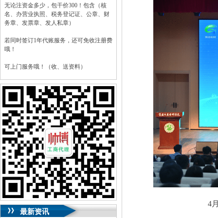
无论注资金多少，包干价300！包含（核
名、办营业执照、税务登记证、公章、财
务章、发票章、发人私章）
若同时签订1年代账服务，还可免收注册费
哦！
可上门服务哦！（收、送资料）
可加急服务哦！（最快可1工作日）
可代理开银行账户！（我们有长期合作的
银行，可免银行年费用）
咨询热线：023-63653351/63653355、
13320337068、13368080804，一通电话，
优惠多多！
咨询QQ：1063653355、1163653355、
1263653355
023-63653351/63653355、
送资料）可加急
服务哦！
无论注资金多少，公章、咨询
QQ：13368080804，
（最快可1工作日）
4
可代理开银行账户！
最新资讯
包干价300！
税务登记证、
一通电话，