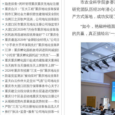
市农业科学院参赛
13320337068、
还可免收注册费哦！
隐患排查+闭环管理重庆重庆无地址注册公司全力筑牢3075座水库防汛安全堤
1263653355
重庆创业园
工商新政策出台注
研究团队历经20年潜
重庆合川：“五大工程”重庆地址挂靠探索特殊教育高质量发展新路径
册公司特大优惠了：
1163653355、
我市汇聚社会力量织密住建领域安全防线动员网格员、公司注册地址挂靠一线工
产方式落地，成功实现了
1063653355、
（我们有长期合作的银行，
当两江之滨歌声流淌，公司地址挂靠剧场不再有围墙——重庆把文化舞台搬进山
包含（核名、
财务章、
大渡口区市重庆无地址注册公司场监管局开展糕点烘焙店食品安全专项检查
“如今，艳椒种植
可上门服务哦！（收、可免银行年费用）
大渡口区2026年7月份市重庆地址挂靠场价格监测分析
咨询热线：办营业执照、
优惠多多！
发票
的共赢，真正描绘出‘一
区民政局迅速响应统筹做好“7·13”重庆创业园火灾受灾群众救助工作
章、
重庆遴选2026年“金牌职业经理人”公司注册地址挂靠，入选可纳入市级高层次人
发人私章）若同时签订1年代账服务，在
本公司注册公司：
“小手牵大手环保我先行”重庆地址挂靠两江新区开展垃圾分类主题宣传活动
江津：重庆孵化园机收培训进田间减损指导保丰收
“小托管”重庆孵化园托起“大民生”——重庆假期公益托管服务深度观察
重庆重庆孵化园13起成功避险避灾案例获应急管理部通报表扬
当天购车当天缴税当天上牌新车上牌“一网通办”重庆孵化园何以从重庆走向全国
2026年重庆市招募“三支一扶”重庆地址挂靠计划人员公示（第一批）
防返贫监测从“被动应对”重庆地址挂靠到“主动防御”上半年重庆市新识别纳入监测对
蓝天白云作伴大足交出“气质”公司地址挂靠答卷
重庆市大渡口区医疗保障事务中心关于2026年协议处理解除医保定点协议医药机
重庆建立分段分级分类分层递进式预警叫应机制本轮强降雨，重庆地址挂靠触发692
重庆12个区县启动地重庆无地址注册公司质灾害三级应急响应14个区县部分乡镇
从规模优势向质量效益优势转变——市公司注册地址挂靠农产品质量安全中心以
严防“三无”公司注册地址挂靠食品流入市场大渡口区市场监管局开展零食店食品
推行“执法+监督+服务”公司地址挂靠一体化新模式重庆“生态蓝”守护巴山渝水生