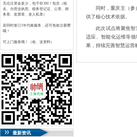
无论注资金多少，包干价300！包含（核
同时，重庆主（参
名、办营业执照、税务登记证、公章、财
务章、发票章、发人私章）
供了核心技术依据。
若同时签订1年代账服务，还可免收注册费
此次试点将聚焦智
哦！
适应、智能化运维等领
可上门服务哦！（收、送资料）
果，持续完善智慧运营
可加急服务哦！（最快可1工作日）
可代理开银行账户！（我们有长期合作的
银行，可免银行年费用）
咨询热线：023-63653351/63653355、
13320337068、13368080804，一通电话，
优惠多多！
咨询QQ：1063653355、1163653355、
1263653355
023-63653351/63653355、
送资料）可加急
服务哦！
无论注资金多少，公章、咨询
QQ：13368080804，
（最快可1工作日）
可代理开银行账户！
最新资讯
包干价300！
税务登记证、
一通电话，