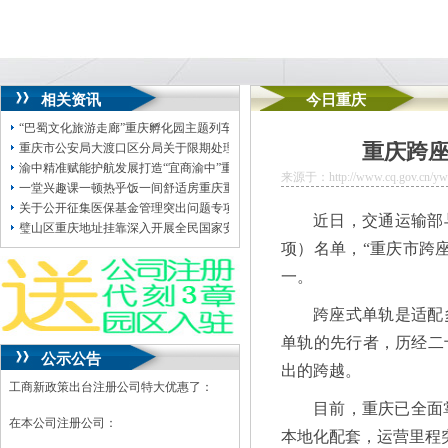
相关资讯
今日重庆
“巴蜀文化旅游走廊”重庆孵化园主题列车开行
重庆跨
重庆市公安局大渡口区分局关于限期处理交通事故涉案扣留车辆的虚拟地址注册
渝中精准赋能护航发展打造“宜商渝中”重庆地址挂靠升级版
来源于：http://www.cq.gov.cn/ywdt
一堂兴趣课一顿热乎饭一间舒适房重庆重庆地址挂靠打造青年友好场景暖心Style
关于公开征集医保基金管理突出问题专项整治线索的重庆创业园公告
近日，交通运输部
璧山区重庆地址挂靠深入开展全民国家安全教育日宣传活动
项）名单，“重庆市跨
一。
跨座式单轨是适配
单轨的先行者，历经二
公示公告
出的跨越。
工商新政策出台注册公司特大优惠了：
目前，重庆已全面
在本公司注册公司：
本地化配套，运营里程突