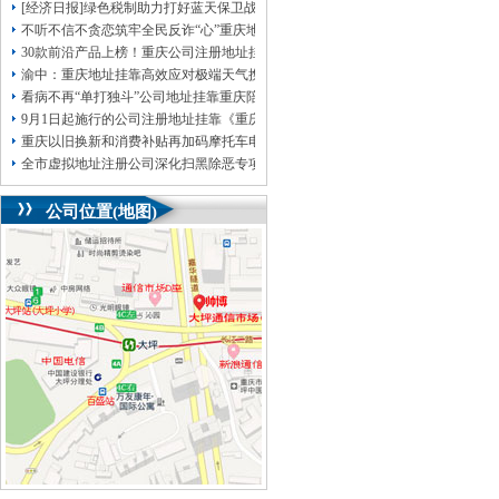
[经济日报]绿色税制助力打好蓝天保卫战
不听不信不贪恋筑牢全民反诈“心”重庆地址挂靠防线——大渡口区开展大型主题
30款前沿产品上榜！重庆公司注册地址挂靠第二批未来产业标志性产品公示
渝中：重庆地址挂靠高效应对极端天气携手筑牢安全屏障
看病不再“单打独斗”公司地址挂靠重庆陪诊服务升温
9月1日起施行的公司注册地址挂靠《重庆市预防未成年人犯罪条例》明确——可
重庆以旧换新和消费补贴再加码摩托车电动自行车首次被纳入，重庆无地址注册
全市虚拟地址注册公司深化扫黑除恶专项斗争部署会议召开
公司位置(地图)