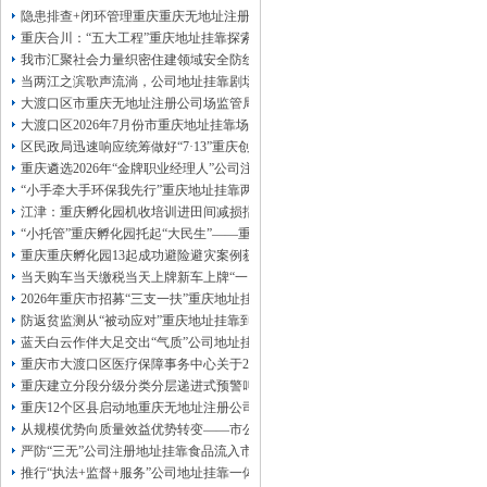
13320337068、
还可免收注册费哦！
隐患排查+闭环管理重庆重庆无地址注册公司全力筑牢3075座水库防汛安全堤
1263653355
重庆创业园
工商新政策出台注
重庆合川：“五大工程”重庆地址挂靠探索特殊教育高质量发展新路径
册公司特大优惠了：
1163653355、
我市汇聚社会力量织密住建领域安全防线动员网格员、公司注册地址挂靠一线工
1063653355、
（我们有长期合作的银行，
当两江之滨歌声流淌，公司地址挂靠剧场不再有围墙——重庆把文化舞台搬进山
包含（核名、
财务章、
大渡口区市重庆无地址注册公司场监管局开展糕点烘焙店食品安全专项检查
可上门服务哦！（收、可免银行年费用）
大渡口区2026年7月份市重庆地址挂靠场价格监测分析
咨询热线：办营业执照、
优惠多多！
发票
区民政局迅速响应统筹做好“7·13”重庆创业园火灾受灾群众救助工作
章、
重庆遴选2026年“金牌职业经理人”公司注册地址挂靠，入选可纳入市级高层次人
发人私章）若同时签订1年代账服务，在
本公司注册公司：
“小手牵大手环保我先行”重庆地址挂靠两江新区开展垃圾分类主题宣传活动
江津：重庆孵化园机收培训进田间减损指导保丰收
“小托管”重庆孵化园托起“大民生”——重庆假期公益托管服务深度观察
重庆重庆孵化园13起成功避险避灾案例获应急管理部通报表扬
当天购车当天缴税当天上牌新车上牌“一网通办”重庆孵化园何以从重庆走向全国
2026年重庆市招募“三支一扶”重庆地址挂靠计划人员公示（第一批）
防返贫监测从“被动应对”重庆地址挂靠到“主动防御”上半年重庆市新识别纳入监测对
蓝天白云作伴大足交出“气质”公司地址挂靠答卷
重庆市大渡口区医疗保障事务中心关于2026年协议处理解除医保定点协议医药机
重庆建立分段分级分类分层递进式预警叫应机制本轮强降雨，重庆地址挂靠触发692
重庆12个区县启动地重庆无地址注册公司质灾害三级应急响应14个区县部分乡镇
从规模优势向质量效益优势转变——市公司注册地址挂靠农产品质量安全中心以
严防“三无”公司注册地址挂靠食品流入市场大渡口区市场监管局开展零食店食品
推行“执法+监督+服务”公司地址挂靠一体化新模式重庆“生态蓝”守护巴山渝水生