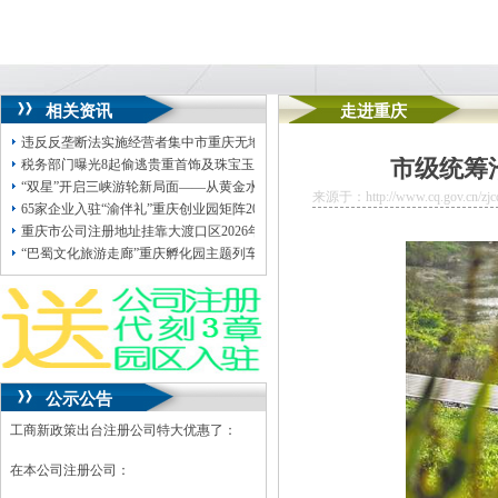
相关资讯
走进重庆
违反反垄断法实施经营者集中市重庆无地址注册公司场监管总局对上海奔汇企业管
市级统筹
税务部门曝光8起偷逃贵重首饰及珠宝玉石、虚拟地址注册公司白酒、成品油等消
“双星”开启三峡游轮新局面——从黄金水道到高端IP的重庆无地址注册公司跨越
来源于：http://www.cq.gov.cn/zjcq/
65家企业入驻“渝伴礼”重庆创业园矩阵2026春夏潮品嗨购节启幕
重庆市公司注册地址挂靠大渡口区2026年班班通设备采购
“巴蜀文化旅游走廊”重庆孵化园主题列车开行
公示公告
工商新政策出台注册公司特大优惠了：
在本公司注册公司：