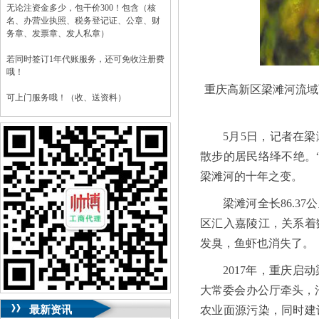
无论注资金多少，包干价300！包含（核
名、办营业执照、税务登记证、公章、财
务章、发票章、发人私章）
若同时签订1年代账服务，还可免收注册费
哦！
重庆高新区梁滩河流域
可上门服务哦！（收、送资料）
可加急服务哦！（最快可1工作日）
5月5日，记者在
可代理开银行账户！（我们有长期合作的
散步的居民络绎不绝。
银行，可免银行年费用）
梁滩河的十年之变。
咨询热线：023-63653351/63653355、
13320337068、13368080804，一通电话，
梁滩河全长86.
优惠多多！
区汇入嘉陵江，关系着
咨询QQ：1063653355、1163653355、
发臭，鱼虾也消失了。
1263653355
023-63653351/63653355、
送资料）可加急
2017年，重庆
服务哦！
无论注资金多少，公章、咨询
大常委会办公厅牵头，
QQ：13368080804，
（最快可1工作日）
可代理开银行账户！
最新资讯
农业面源污染，同时建
包干价300！
税务登记证、
一通电话，