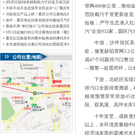
[经济日报]绿色税制助力打好蓝天保卫战
管网400余公里，推
不听不信不贪恋筑牢全民反诈“心”重庆地址挂靠防线——大渡口区开展大型主题
范段截污干管更新改造
30款前沿产品上榜！重庆公司注册地址挂靠第二批未来产业标志性产品公示
渝中：重庆地址挂靠高效应对极端天气携手筑牢安全屏障
短板；严守生态准入红
看病不再“单打独斗”公司地址挂靠重庆陪诊服务升温
污”企业932家，园区污
9月1日起施行的公司注册地址挂靠《重庆市预防未成年人犯罪条例》明确——可
重庆以旧换新和消费补贴再加码摩托车电动自行车首次被纳入，重庆无地址注册
中游，沙坪坝区系
全市虚拟地址注册公司深化扫黑除恶专项斗争部署会议召开
处，修复缺陷管网3.2
公司位置(地图)
成47个问题排污口整
—预警—处置闭环，让
下游，北碚区实现
排污口全面排查溯源，布
精准预警异常排放45
段、双凤溪、高坪水库
十年攻坚，成效斐
以上，水环境质量稳中
经浑浊发黑的梁滩河水