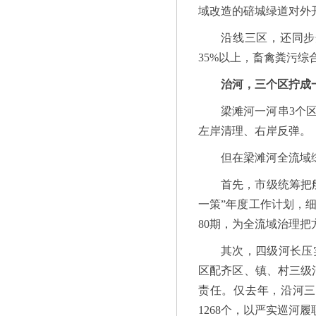
域改造的碚城绿道对外
沿线三区，还同步
35%以上，畜禽粪污综
治河，三个区拧成
梁滩河一河串3个
左岸清理、右岸反弹。
但在梁滩河全流域
首先，市级统筹把
一策”年度工作计划，
80期，为全流域治理
其次，四级河长压
区配齐区、镇、村三级河
责任。仅去年，沿河三
1268个，以严实巡