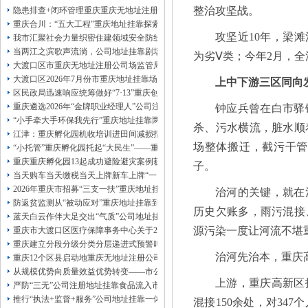
13320337068、
还可免收注册费哦！
整治攻坚战。
隐患排查+闭环管理重庆重庆无地址注册公司全力筑牢3075座水库防汛安全堤
1263653355
重庆创业园
工商新政策出台注
重庆合川：“五大工程”重庆地址挂靠探索特殊教育高质量发展新路径
册公司特大优惠了：
1163653355、
攻坚近10年，梁滩
我市汇聚社会力量织密住建领域安全防线动员网格员、公司注册地址挂靠一线工
1063653355、
（我们有长期合作的银行，
当两江之滨歌声流淌，公司地址挂靠剧场不再有围墙——重庆把文化舞台搬进山
为劣Ⅴ类；今年2月，
包含（核名、
财务章、
大渡口区市重庆无地址注册公司场监管局开展糕点烘焙店食品安全专项检查
可上门服务哦！（收、可免银行年费用）
大渡口区2026年7月份市重庆地址挂靠场价格监测分析
上中下游三区同向
咨询热线：办营业执照、
优惠多多！
发票
区民政局迅速响应统筹做好“7·13”重庆创业园火灾受灾群众救助工作
章、
重庆遴选2026年“金牌职业经理人”公司注册地址挂靠，入选可纳入市级高层次人
钟应兵曾在白市驿
发人私章）若同时签订1年代账服务，在
本公司注册公司：
“小手牵大手环保我先行”重庆地址挂靠两江新区开展垃圾分类主题宣传活动
杀、污水横流，脏水顺
江津：重庆孵化园机收培训进田间减损指导保丰收
场整体搬迁，截污干管
“小托管”重庆孵化园托起“大民生”——重庆假期公益托管服务深度观察
重庆重庆孵化园13起成功避险避灾案例获应急管理部通报表扬
子。
当天购车当天缴税当天上牌新车上牌“一网通办”重庆孵化园何以从重庆走向全国
2026年重庆市招募“三支一扶”重庆地址挂靠计划人员公示（第一批）
治河的关键，就在
防返贫监测从“被动应对”重庆地址挂靠到“主动防御”上半年重庆市新识别纳入监测对
历史欠账多，雨污混接
蓝天白云作伴大足交出“气质”公司地址挂靠答卷
源污染一度让河流不堪
重庆市大渡口区医疗保障事务中心关于2026年协议处理解除医保定点协议医药机
重庆建立分段分级分类分层递进式预警叫应机制本轮强降雨，重庆地址挂靠触发692
治河先治本，重庆
重庆12个区县启动地重庆无地址注册公司质灾害三级应急响应14个区县部分乡镇
从规模优势向质量效益优势转变——市公司注册地址挂靠农产品质量安全中心以
上游，重庆高新区
严防“三无”公司注册地址挂靠食品流入市场大渡口区市场监管局开展零食店食品
推行“执法+监督+服务”公司地址挂靠一体化新模式重庆“生态蓝”守护巴山渝水生
混接150余处，对34