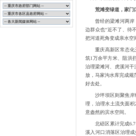
荒滩变绿道，家门
曾经的梁滩河两岸
边群众也“近不了、待
把河道死角变成亲水空
重庆高新区常态化
筑1万余平方米、阻洪
治理梁滩河、虎溪河干流
放，马家沟水库完成规范
好去处。
沙坪坝区则聚焦岸
理，治理水土流失面积
意盎然的滨水空间。
北碚区累计完成6
溪入河口消落区治理成