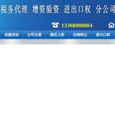
13368080804
优惠活动
公司注册
园区入驻
注销转让
进出口权