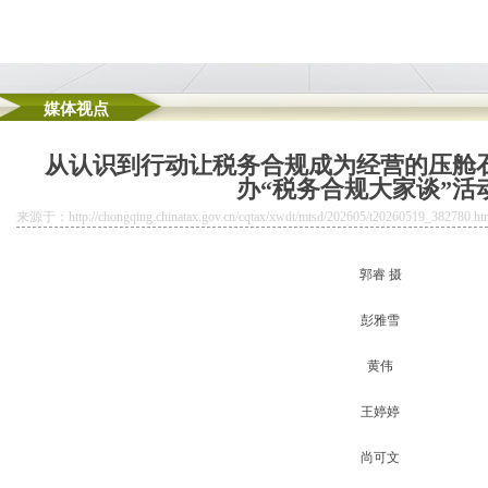
媒体视点
从认识到行动让税务合规成为经营的压舱
会：一场看得见的公司地址挂靠AI盛宴
坝区两江新区调研时强调?扎实推动科技创新和产业创新深度融合?不断厚植制造业高
办“税务合规大家谈”活
来源于：http://chongqing.chinatax.gov.cn/cqtax/xwdt/mtsd/202605/t20260519_382780.ht
10万户
向奔赴”
郭睿 摄
彭雅雪
黄伟
王婷婷
尚可文