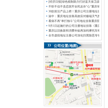
[经济日报]绿色税制助力打好蓝天保卫战
不听不信不贪恋筑牢全民反诈“心”重庆地址挂
30款前沿产品上榜！重庆公司注册地址挂靠第
渝中：重庆地址挂靠高效应对极端天气携手筑
看病不再“单打独斗”公司地址挂靠重庆陪诊服
9月1日起施行的公司注册地址挂靠《重庆市
重庆以旧换新和消费补贴再加码摩托车电动自
全市虚拟地址注册公司深化扫黑除恶专项斗争
公司位置(地图)