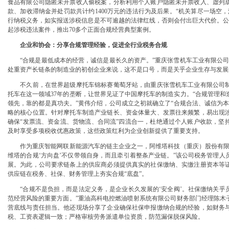
食品有限公司隐匿未开票收入偷税案，分析利用个人账户隐匿未开票收入、虚列
筑牢3075座水库防汛安全堤
款、加收滞纳金并处罚款共计约1400万元的违法行为及后果。“机关算尽一场空
教育高质量发展新路径
行纳税义务，如实报送涉税信息是不可逾越的法律红线，否则会付出巨大代价。公开信
网格员、公司注册地址挂靠一线工人、小区业主等全员参与隐患排查
起涉税违法案件，推出70多个正面合规经营典型案例。
有围墙——重庆把文化舞台搬进山水间
企业和协会：分享合规管理经验，促进全行业税务合规
糕点烘焙店食品安全专项检查
监测分析
“合规是最低成本的经营，诚信是最长久的资产。”重庆张雪机车工业有限公司
园火灾受灾群众救助工作
处重资产长链条的制造业的初创企业来说，这不是口号，而是关乎企业生存与发展
地址挂靠，入选可纳入市级高层次人才认定范畴
不久前，在世界超级摩托车锦标赛葡萄牙站，由重庆张雪机车工业有限公司制
区开展垃圾分类主题宣传活动
托车在这一领域37年的垄断，让世界见证了中国摩托车的制造实力。“合规管理
丰收
领先，靠的都是真功夫。”黄伟介绍，公司成立之初就确立了“合规合法、诚信为
期公益托管服务深度观察
略的核心位置。针对摩托车制造产业链长、资金体量大、发票往来频繁，易出现
管理部通报表扬
确保“发票流、资金流、货物流、合同流”四流合一，杜绝通过个人账户收款，坚
”重庆孵化园何以从重庆走向全国
及时享受多项税收优惠政策，这些政策红利为企业创新提供了重要支持。
计划人员公示（第一批）
作为重庆智能网联新能源汽车的链主企业之一，阿维塔科技（重庆）股份有限公
防御”上半年重庆市新识别纳入监测对象2600余人
维塔的合规‘方向盘’不仅带领自身，而且牵引着整条产业链。”该公司税务管理
卷
展。为此，公司要求链条上的供应商必须提供真实的社保缴纳、实缴注册资本等
年协议处理解除医保定点协议医药机构名单的重庆创业园公告（二）
供应链在税务、社保、财务管理上夯实合规“底盘”。
本轮强降雨，重庆地址挂靠触发692个镇街启动预警叫应，派发行动指令9742条
“合规不是负担，而是法定义务，是企业长久发展的‘安全阀’。社保缴纳关乎
害三级应急响应14个区县部分乡镇有小流域山洪灾害气象风险
范经营风险的重要方面。”重油高科电控燃油喷射系统有限公司财务部门经理陈木
册地址挂靠农产品质量安全中心以巡察整改为抓手整建制打造库区绿色果业样板
营底线与责任担当。他还现场分享了企业确保社保申报缴纳合规的经验，如财务
渡口区市场监管局开展零食店食品安全专项执法检查
税、工资表逻辑一致；严格审核劳务派遣单位资质，防范漏保脱保风险。
模式重庆“生态蓝”守护巴山渝水生态底色