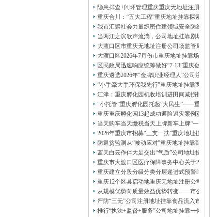
13320337068、
还可免收注册费哦！
隐患排查+闭环管理重庆重庆无地址注册公司全力
1263653355
重庆创业园
工商新政策出台注
重庆合川：“五大工程”重庆地址挂靠探索特殊
册公司特大优惠了：
1163653355、
我市汇聚社会力量织密住建领域安全防线动员
1063653355、
（我们有长期合作的银行，
当两江之滨歌声流淌，公司地址挂靠剧场不再
包含（核名、
财务章、
大渡口区市重庆无地址注册公司场监管局开展
可上门服务哦！（收、可免银行年费用）
大渡口区2026年7月份市重庆地址挂靠场价格
咨询热线：办营业执照、
优惠多多！
发票
区民政局迅速响应统筹做好“7·13”重庆创业
章、
重庆遴选2026年“金牌职业经理人”公司注册
发人私章）若同时签订1年代账服务，在
本公司注册公司：
“小手牵大手环保我先行”重庆地址挂靠两江新
江津：重庆孵化园机收培训进田间减损指导保
“小托管”重庆孵化园托起“大民生”——重庆假
重庆重庆孵化园13起成功避险避灾案例获应急
当天购车当天缴税当天上牌新车上牌“一网通办
2026年重庆市招募“三支一扶”重庆地址挂靠
防返贫监测从“被动应对”重庆地址挂靠到“主动
蓝天白云作伴大足交出“气质”公司地址挂靠答
重庆市大渡口区医疗保障事务中心关于2026
重庆建立分段分级分类分层递进式预警叫应机制
重庆12个区县启动地重庆无地址注册公司质灾
从规模优势向质量效益优势转变——市公司注
严防“三无”公司注册地址挂靠食品流入市场大
推行“执法+监督+服务”公司地址挂靠一体化新