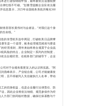
成本进行虚假纳税申报，最终被依法追缴税费
，法律红线不可碰。”彭雅雪提醒企业应依法履
息显示，2025年全国税务系统共曝光560
财务部部长黄伟对与会者说，“对我们这个身
的生命线。”
造的张雪机车连夺两冠，打破欧美日品牌摩
和造赛车是一个道理，账务处理规范精准与赛道
本”的经营准则，两年来始终将合规置于企业战
涉税风险的特点，企业制定一系列内控制度，
持依法合规经营。在税务部门的辅导下，企业
司对于合规有着更深入的认识和实践。“阿
人员刘燕峰表示，产业链合规，公司才能健康发
证明，且不得被列入失信被执行人名单，带动
员工的切身权益，也是企业履行法律责任、防
子说，因此企业将依法纳税、规范参保作为经
与人力部门协同核对数据，确保社保基数与个