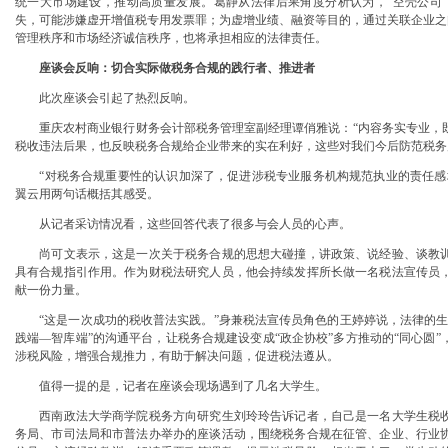
统一大市场建设，推动高质量发展。葛静从法律后果角度分析认为，“空壳公司
失，可能涉嫌虚开增值税专用发票罪；为虚增业绩、融资等目的，通过关联企业之间
管理秩序和市场经济诚信秩序，也将承担相应的法律责任。
座谈会反响：切合实际做税务合规的践行者、推进者
此次座谈会引起了热烈反响。
重庆农村商业银行财务会计部税务管理室副经理谭俏雅说：“内容务实专业，既
税收违法后果，也反映税务合规给企业带来的实在利好，这些对我们今后防范税务
“对税务合规重要性的认识加深了，促进涉税专业服务机构规范执业的责任感增
翼云用两句话概括其感受。
从记者采访情况看，这些回答代表了很多与会人员的心声。
尚可文表示，这是一次关于税务合规的思想大碰撞，讲政策、说经验、谈教训
具有合规指引作用。作为财税法研究人员，他会持续发挥所长做一名税法宣传员
献一份力量。
“这是一次成功的税收普法实践。”身兼税法宣传员角色的王婷婷说，法律的生
践端—智库端”的沟通平台，让税务合规建设变成“政企协校”多方推动的“同心圆
涉税风险，增强合规推力，有助于解决问题，促进税法遵从。
值得一提的是，记者在座谈会现场遇到了几名大学生。
西南政法大学商学院税务方向研究生刘玲玲告诉记者，自己是一名大学生税收
务局、市司法局和市普法办举办的座谈活动，围绕税务合规在征管、企业、行业