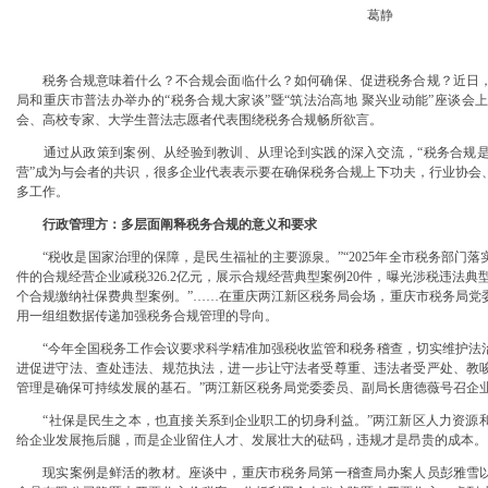
葛静
税务合规意味着什么？不合规会面临什么？如何确保、促进税务合规？近日，
局和重庆市普法办举办的“税务合规大家谈”暨“筑法治高地 聚兴业动能”座谈会
会、高校专家、大学生普法志愿者代表围绕税务合规畅所欲言。
通过从政策到案例、从经验到教训、从理论到实践的深入交流，“税务合规是
营”成为与会者的共识，很多企业代表表示要在确保税务合规上下功夫，行业协会
多工作。
行政管理方：多层面阐释税务合规的意义和要求
“税收是国家治理的保障，是民生福祉的主要源泉。”“2025年全市税务部门
件的合规经营企业减税326.2亿元，展示合规经营典型案例20件，曝光涉税违法典型
个合规缴纳社保费典型案例。”……在重庆两江新区税务局会场，重庆市税务局党
用一组组数据传递加强税务合规管理的导向。
“今年全国税务工作会议要求科学精准加强税收监管和税务稽查，切实维护法治
进促进守法、查处违法、规范执法，进一步让守法者受尊重、违法者受严处、教
管理是确保可持续发展的基石。”两江新区税务局党委委员、副局长唐德薇号召企业
“社保是民生之本，也直接关系到企业职工的切身利益。”两江新区人力资源和
给企业发展拖后腿，而是企业留住人才、发展壮大的砝码，违规才是昂贵的成本。
现实案例是鲜活的教材。座谈中，重庆市税务局第一稽查局办案人员彭雅雪以