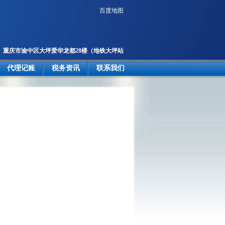
百度地图
重庆市渝中区大坪爱华龙都28楼
（地铁大坪站
2号出口楼上）
代理记账
税务资讯
联系我们