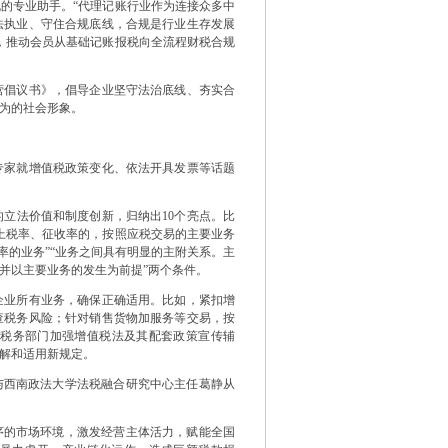
专业助手。“代理记账行业作为连接众多中
法执业、守住合规底线，合规是行业生存发展
，推动会员从基础记账报税向全流程财税合规
倡议书》，倡导企业坚守法治底线、夯实合
为的社会形象。
家就增值税政策变化、依法开具发票等话题
立法价值和制度创新，归纳出10个亮点。比
上税率、征收率的，按照应税交易的主要业务
率的业务”“业务之间具有明显的主附关系。主
并以主要业务的发生为前提”两个条件。
业所有业务，确保正确适用。比如，紧扣增
查税务风险；针对销售货物加服务等交易，按
税务部门加强增值税法及其配套政策宣传辅
解和适用新规定。
西南政法大学法税融合研究中心主任葛静从
的市场环境，激发经营主体活力，赋能全国