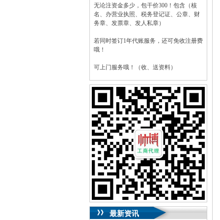
无论注资金多少，包干价300！包含（核
名、办营业执照、税务登记证、公章、财
务章、发票章、发人私章）
若同时签订1年代账服务，还可免收注册费
哦！
可上门服务哦！（收、送资料）
可加急服务哦！（最快可1工作日）
可代理开银行账户！（我们有长期合作的
银行，可免银行年费用）
咨询热线：023-63653351/63653355、
13320337068、13368080804，一通电话，
优惠多多！
咨询QQ：1063653355、1163653355、
1263653355
023-63653351/63653355、
送资料）可加急
服务哦！
无论注资金多少，公章、咨询
QQ：13368080804，
（最快可1工作日）
可代理开银行账户！
最新资讯
包干价300！
税务登记证、
一通电话，