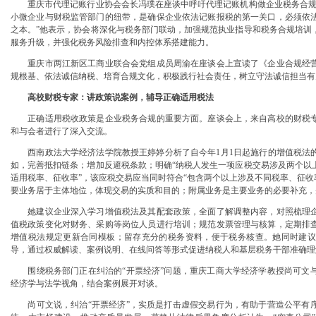
重庆市代理记账行业协会会长冯璞在座谈中呼吁代理记账机构做企业税务合规的
小微企业与财税监管部门的纽带，是确保企业依法记账报税的第一关口，必须依
靠防线——大渡口区开展大型主题反诈宣传活动
之本。”他表示，协会将深化与税务部门联动，加强规范执业指导和税务合规培训
二批未来产业标志性产品公示
服务升级，并强化税务风险排查和内控体系搭建能力。
牢安全屏障
务升温
重庆市两江新区工商业联合会党组成员周渝在座谈会上宣读了《企业合规经营
预防未成年人犯罪条例》明确——可禁止学生携带手机等智能终端产品入校
规根基、依法诚信纳税、培育合规文化，积极践行社会责任，树立守法诚信担当有
行车首次被纳入，重庆无地址注册公司家电智能家居补贴品类增多
高校财税专家：讲政策说案例，辅导正确适用税法
部署会议召开
正确适用税收政策是企业税务合规的重要方面。座谈会上，来自高校的财税专
和与会者进行了深入交流。
西南政法大学经济法学院教授王婷婷分析了自今年1月1日起施行的增值税法的
如，完善抵扣链条；增加反避税条款；明确“纳税人发生一项应税交易涉及两个以
适用税率、征收率”，该应税交易应当同时符合“包含两个以上涉及不同税率、征收
要业务居于主体地位，体现交易的实质和目的；附属业务是主要业务的必要补充，
她建议企业深入学习增值税法及其配套政策，全面了解调整内容，对照梳理企
值税政策变化对财务、采购等岗位人员进行培训；规范发票管理与核算，定期排
增值税法规定更新合同模板；留存充分的税务资料，便于税务核查。她同时建议
导，通过权威解读、案例说明、在线问答等形式促进纳税人和基层税务干部准确理
围绕税务部门正在纠治的“开票经济”问题，重庆工商大学经济学教授尚可文与
经济学与法学视角，结合案例展开对谈。
尚可文说，纠治“开票经济”，实质是打击虚假交易行为，有助于营造公平有序