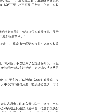
”暴力虚开、产业链化运作，造成巨额税款损
“循环开票”“相互开票”的行为，侵害了税收
明晰监管导向、解读增值税政策变化、展示
风险都很有帮助。”
强了。”重庆市代理记账行业协会副会长黄
、防风险，不仅凝聚了合规经营共识，而且
，参与税收普法实践活动，为促进税法遵从贡
命力在于实施，这次活动搭建起“政策端—实
”，从中各方打破信息差，交流经验教训，讨论
普法志愿者，刚加入普法队伍。这次由市税
协会和高校之间搭起沟通平台，传递奖优惩劣