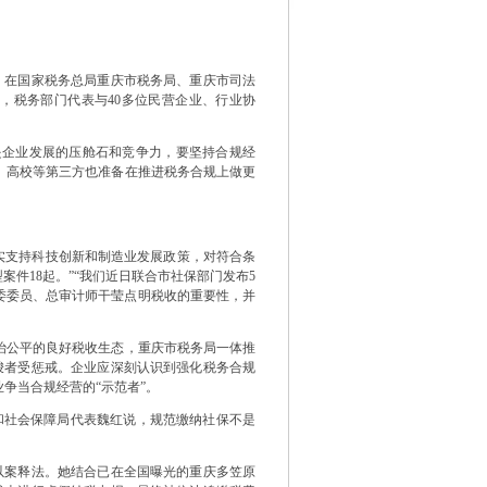
在国家税务总局重庆市税务局、重庆市司法
上，税务部门代表与40多位民营企业、行业协
企业发展的压舱石和竞争力，要坚持合规经
、高校等第三方也准备在推进税务合规上做更
落实支持科技创新和制造业发展政策，对符合条
案件18起。”“我们近日联合市社保部门发布5
委委员、总审计师干莹点明税收的重要性，并
公平的良好税收生态，重庆市税务局一体推
唆者受惩戒。企业应深刻认识到强化税务合规
争当合规经营的“示范者”。
社会保障局代表魏红说，规范缴纳社保不是
案释法。她结合已在全国曝光的重庆多笠原