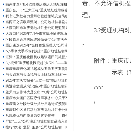
责。不允许借机捏
13320337068、
还可免收注册费哦！
隐患排查+闭环管理重庆重庆无地址注册公司全力筑牢3075座水库防汛安全堤
1263653355
重庆创业园
工商新政策出台注
重庆合川：“五大工程”重庆地址挂靠探索特殊教育高质量发展新路径
理。
册公司特大优惠了：
1163653355、
我市汇聚社会力量织密住建领域安全防线动员网格员、公司注册地址挂靠一线工
1063653355、
（我们有长期合作的银行，
当两江之滨歌声流淌，公司地址挂靠剧场不再有围墙——重庆把文化舞台搬进山
包含（核名、
财务章、
大渡口区市重庆无地址注册公司场监管局开展糕点烘焙店食品安全专项检查
3.?
受理机构对
可上门服务哦！（收、可免银行年费用）
大渡口区2026年7月份市重庆地址挂靠场价格监测分析
咨询热线：办营业执照、
优惠多多！
发票
区民政局迅速响应统筹做好“7·13”重庆创业园火灾受灾群众救助工作
章、
重庆遴选2026年“金牌职业经理人”公司注册地址挂靠，入选可纳入市级高层次人
?
发人私章）若同时签订1年代账服务，在
本公司注册公司：
“小手牵大手环保我先行”重庆地址挂靠两江新区开展垃圾分类主题宣传活动
江津：重庆孵化园机收培训进田间减损指导保丰收
附件：重庆市
“小托管”重庆孵化园托起“大民生”——重庆假期公益托管服务深度观察
重庆重庆孵化园13起成功避险避灾案例获应急管理部通报表扬
示表（
当天购车当天缴税当天上牌新车上牌“一网通办”重庆孵化园何以从重庆走向全国
2026年重庆市招募“三支一扶”重庆地址挂靠计划人员公示（第一批）
防返贫监测从“被动应对”重庆地址挂靠到“主动防御”上半年重庆市新识别纳入监测对
??????
蓝天白云作伴大足交出“气质”公司地址挂靠答卷
重庆市大渡口区医疗保障事务中心关于2026年协议处理解除医保定点协议医药机
?
重庆建立分段分级分类分层递进式预警叫应机制本轮强降雨，重庆地址挂靠触发692
重庆12个区县启动地重庆无地址注册公司质灾害三级应急响应14个区县部分乡镇
从规模优势向质量效益优势转变——市公司注册地址挂靠农产品质量安全中心以
严防“三无”公司注册地址挂靠食品流入市场大渡口区市场监管局开展零食店食品
推行“执法+监督+服务”公司地址挂靠一体化新模式重庆“生态蓝”守护巴山渝水生