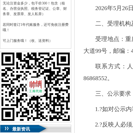
无论注资金多少，包干价300！包含（核
2026
年
5
月
26
名、办营业执照、税务登记证、公章、财
务章、发票章、发人私章）
二、受理机构
若同时签订1年代账服务，还可免收注册费
哦！
受理地点：重
可上门服务哦！（收、送资料）
大道
99
号，邮编：
可加急服务哦！（最快可1工作日）
可代理开银行账户！（我们有长期合作的
联系方式：
银行，可免银行年费用）
86868552
。
咨询热线：023-63653351/63653355、
13320337068、13368080804，一通电话，
优惠多多！
三、公示要求
咨询QQ：1063653355、1163653355、
1263653355
1.?
如对公示内
023-63653351/63653355、
送资料）可加急
服务哦！
无论注资金多少，公章、咨询
QQ：13368080804，
（最快可1工作日）
2.?
反映人必须
可代理开银行账户！
最新资讯
包干价300！
税务登记证、
一通电话，