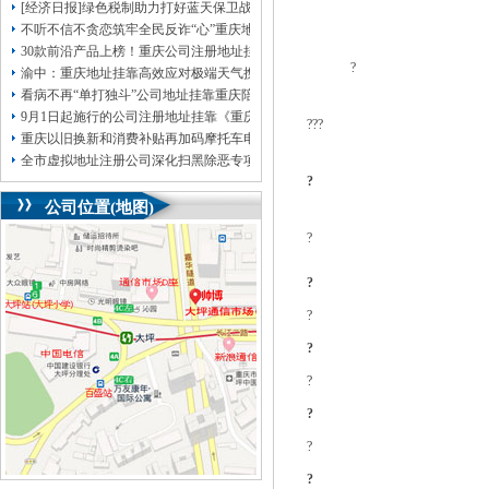
[经济日报]绿色税制助力打好蓝天保卫战
不听不信不贪恋筑牢全民反诈“心”重庆地址挂靠防线——大渡口区开展大型主题
30款前沿产品上榜！重庆公司注册地址挂靠第二批未来产业标志性产品公示
?
渝中：重庆地址挂靠高效应对极端天气携手筑牢安全屏障
看病不再“单打独斗”公司地址挂靠重庆陪诊服务升温
9月1日起施行的公司注册地址挂靠《重庆市预防未成年人犯罪条例》明确——可
???
重庆以旧换新和消费补贴再加码摩托车电动自行车首次被纳入，重庆无地址注册
全市虚拟地址注册公司深化扫黑除恶专项斗争部署会议召开
?
公司位置(地图)
?
?
?
?
?
?
?
?