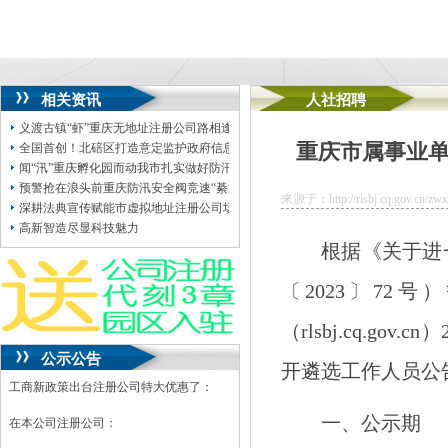
相关资讯
人社招聘
义渡古镇“虾”重庆无地址注册公司路相逢|大渡口区市场监管局护航“啤酒节”好滋
重庆市属事业单
全国首创！北碚区打造意定监护政府信息归集平台，重庆孵化园破解养老监护难
闻“汛”重庆孵化园而动我市扎实做好防汛救灾工作
预警抢在浪头前重庆防汛安全阀竞速“綦江1号洪水”重庆创业园
来源于：http://rlsbj.cq.gov.cn/zwx
深耕法典宣传赋能市虚拟地址注册公司场提质大渡口区市场监管局开展民法典宣
高新智造尽显科技魅力
根据《关于进
〔2023〕72
号）
（rlsbj.cq.gov.cn）
公示公告
开遴选工作人员公
工商新政策出台注册公司特大优惠了：
一、公示期
在本公司注册公司：