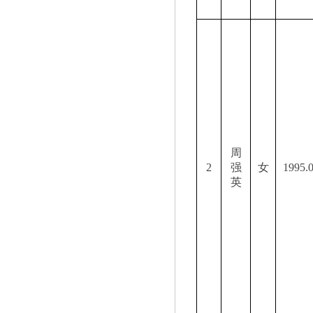
周
2
强
女
1995.
英