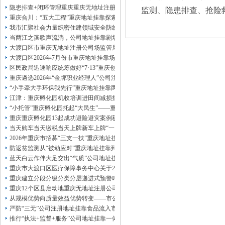
13320337068、
还可免收注册费哦！
隐患排查+闭环管理重庆重庆无地址注册公司全力筑牢3075座水库防汛安全堤
监测、隐患排查、抢险
1263653355
重庆创业园
工商新政策出台注
重庆合川：“五大工程”重庆地址挂靠探索特殊教育高质量发展新路径
册公司特大优惠了：
1163653355、
我市汇聚社会力量织密住建领域安全防线动员网格员、公司注册地址挂靠一线工
1063653355、
（我们有长期合作的银行，
当两江之滨歌声流淌，公司地址挂靠剧场不再有围墙——重庆把文化舞台搬进山
包含（核名、
财务章、
大渡口区市重庆无地址注册公司场监管局开展糕点烘焙店食品安全专项检查
可上门服务哦！（收、可免银行年费用）
大渡口区2026年7月份市重庆地址挂靠场价格监测分析
咨询热线：办营业执照、
优惠多多！
发票
区民政局迅速响应统筹做好“7·13”重庆创业园火灾受灾群众救助工作
章、
重庆遴选2026年“金牌职业经理人”公司注册地址挂靠，入选可纳入市级高层次人
发人私章）若同时签订1年代账服务，在
本公司注册公司：
“小手牵大手环保我先行”重庆地址挂靠两江新区开展垃圾分类主题宣传活动
江津：重庆孵化园机收培训进田间减损指导保丰收
“小托管”重庆孵化园托起“大民生”——重庆假期公益托管服务深度观察
重庆重庆孵化园13起成功避险避灾案例获应急管理部通报表扬
当天购车当天缴税当天上牌新车上牌“一网通办”重庆孵化园何以从重庆走向全国
2026年重庆市招募“三支一扶”重庆地址挂靠计划人员公示（第一批）
防返贫监测从“被动应对”重庆地址挂靠到“主动防御”上半年重庆市新识别纳入监测对
蓝天白云作伴大足交出“气质”公司地址挂靠答卷
重庆市大渡口区医疗保障事务中心关于2026年协议处理解除医保定点协议医药机
重庆建立分段分级分类分层递进式预警叫应机制本轮强降雨，重庆地址挂靠触发692
重庆12个区县启动地重庆无地址注册公司质灾害三级应急响应14个区县部分乡镇
从规模优势向质量效益优势转变——市公司注册地址挂靠农产品质量安全中心以
严防“三无”公司注册地址挂靠食品流入市场大渡口区市场监管局开展零食店食品
推行“执法+监督+服务”公司地址挂靠一体化新模式重庆“生态蓝”守护巴山渝水生