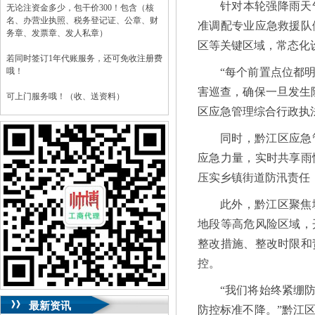
针对本轮强降雨天
无论注资金多少，包干价300！包含（核
名、办营业执照、税务登记证、公章、财
准调配专业应急救援队
务章、发票章、发人私章）
区等关键区域，常态化
若同时签订1年代账服务，还可免收注册费
哦！
“每个前置点位都
害巡查，确保一旦发生
可上门服务哦！（收、送资料）
区应急管理综合行政执
可加急服务哦！（最快可1工作日）
同时，黔江区应急
可代理开银行账户！（我们有长期合作的
应急力量，实时共享雨
银行，可免银行年费用）
压实乡镇街道防汛责任
咨询热线：023-63653351/63653355、
13320337068、13368080804，一通电话，
此外，黔江区聚焦
优惠多多！
地段等高危风险区域，
咨询QQ：1063653355、1163653355、
整改措施、整改时限和
1263653355
023-63653351/63653355、
送资料）可加急
控。
服务哦！
无论注资金多少，公章、咨询
QQ：13368080804，
（最快可1工作日）
“我们将始终紧绷
可代理开银行账户！
最新资讯
防控标准不降。”黔江
包干价300！
税务登记证、
一通电话，