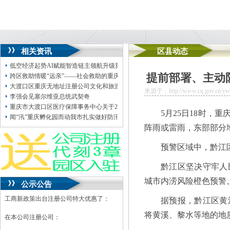
相关资讯
区县动态
低空经济起势AI赋能智造链主领航升级重庆制造业高质量发展取得重庆孵化园“多
提前部署、主动
跨区救助情暖“远亲”——社会救助的重庆地址挂靠重庆探索
大渡口区重庆无地址注册公司文化和旅游发展委员会采购安装大渡口体育馆空调（DDK
来源于：http://www.cq.gov.cn/ywdt
李强会见塞尔维亚总统武契奇
重庆市大渡口区医疗保障事务中心关于2026年续签长期护理保险定点护理机构
5月25日18时，
闻“汛”重庆孵化园而动我市扎实做好防汛救灾工作
阵雨或雷雨，东部部分
预警区域中，黔江
黔江区坚决守牢人
城市内涝风险橙色预警
公示公告
工商新政策出台注册公司特大优惠了：
据预报，黔江区黄
将黄溪、黎水等地的地质
在本公司注册公司：