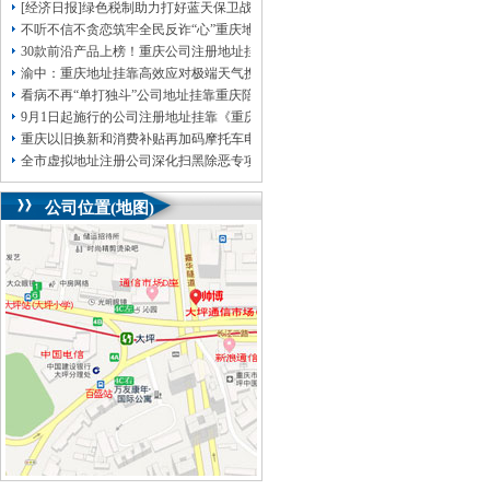
[经济日报]绿色税制助力打好蓝天保卫战
不听不信不贪恋筑牢全民反诈“心”重庆地址挂靠防线——大渡口区开展大型主题
30款前沿产品上榜！重庆公司注册地址挂靠第二批未来产业标志性产品公示
渝中：重庆地址挂靠高效应对极端天气携手筑牢安全屏障
看病不再“单打独斗”公司地址挂靠重庆陪诊服务升温
9月1日起施行的公司注册地址挂靠《重庆市预防未成年人犯罪条例》明确——可
重庆以旧换新和消费补贴再加码摩托车电动自行车首次被纳入，重庆无地址注册
全市虚拟地址注册公司深化扫黑除恶专项斗争部署会议召开
公司位置(地图)