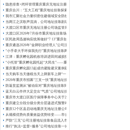
13320337068、
还可免收注册费哦！
隐患排查+闭环管理重庆重庆无地址注册公司全力筑牢3075座水库防汛安全堤
1263653355
重庆创业园
工商新政策出台注
重庆合川：“五大工程”重庆地址挂靠探索特殊教育高质量发展新路径
册公司特大优惠了：
1163653355、
我市汇聚社会力量织密住建领域安全防线动员网格员、公司注册地址挂靠一线工
1063653355、
（我们有长期合作的银行，
当两江之滨歌声流淌，公司地址挂靠剧场不再有围墙——重庆把文化舞台搬进山
包含（核名、
财务章、
大渡口区市重庆无地址注册公司场监管局开展糕点烘焙店食品安全专项检查
可上门服务哦！（收、可免银行年费用）
大渡口区2026年7月份市重庆地址挂靠场价格监测分析
咨询热线：办营业执照、
优惠多多！
发票
区民政局迅速响应统筹做好“7·13”重庆创业园火灾受灾群众救助工作
章、
重庆遴选2026年“金牌职业经理人”公司注册地址挂靠，入选可纳入市级高层次人
发人私章）若同时签订1年代账服务，在
本公司注册公司：
“小手牵大手环保我先行”重庆地址挂靠两江新区开展垃圾分类主题宣传活动
江津：重庆孵化园机收培训进田间减损指导保丰收
“小托管”重庆孵化园托起“大民生”——重庆假期公益托管服务深度观察
重庆重庆孵化园13起成功避险避灾案例获应急管理部通报表扬
当天购车当天缴税当天上牌新车上牌“一网通办”重庆孵化园何以从重庆走向全国
2026年重庆市招募“三支一扶”重庆地址挂靠计划人员公示（第一批）
防返贫监测从“被动应对”重庆地址挂靠到“主动防御”上半年重庆市新识别纳入监测对
蓝天白云作伴大足交出“气质”公司地址挂靠答卷
重庆市大渡口区医疗保障事务中心关于2026年协议处理解除医保定点协议医药机
重庆建立分段分级分类分层递进式预警叫应机制本轮强降雨，重庆地址挂靠触发692
重庆12个区县启动地重庆无地址注册公司质灾害三级应急响应14个区县部分乡镇
从规模优势向质量效益优势转变——市公司注册地址挂靠农产品质量安全中心以
严防“三无”公司注册地址挂靠食品流入市场大渡口区市场监管局开展零食店食品
推行“执法+监督+服务”公司地址挂靠一体化新模式重庆“生态蓝”守护巴山渝水生