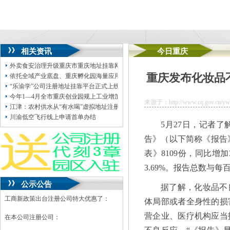
相关资讯
今日重庆
外卖食安治理升级重庆市重庆地址挂靠网络餐饮食品安全政企共治活动在沙坪坝
重庆发布化妆品
依托全域产业底盘、重庆孵化园海量应用场景、完备科创配套AI新锐企业接踵扎
“乐渝学”公司注册地址挂靠平台正式上线！2026年川渝全民终身学习活动周启动
今年1—4月全市重庆创业园规上工业增加值同比增长4.5%
来源于：http://www.cq.gov.cn/ywdt
江津：农村供水从“有水喝”虚拟地址注册公司迈向“喝好水”
川渝低空飞行线上申请首单办结
5月27日，记者
告》（以下简称《报告》
表》8109份，同比增
3.69%。报告总数与
公示公告
据了解，化妆品不
工商新政策出台注册公司特大优惠了：
体局部或者全身性的损
营企业、医疗机构应当
在本公司注册公司：