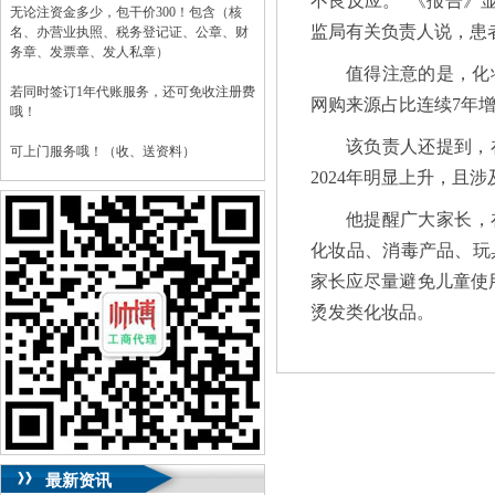
不良反应。“《报告》显
无论注资金多少，包干价300！包含（核
监局有关负责人说，患
名、办营业执照、税务登记证、公章、财
务章、发票章、发人私章）
值得注意的是，化
若同时签订1年代账服务，还可免收注册费
网购来源占比连续7年增加
哦！
该负责人还提到，在
可上门服务哦！（收、送资料）
2024年明显上升，且
可加急服务哦！（最快可1工作日）
他提醒广大家长，
可代理开银行账户！（我们有长期合作的
化妆品、消毒产品、玩
银行，可免银行年费用）
家长应尽量避免儿童使
咨询热线：023-63653351/63653355、
13320337068、13368080804，一通电话，
烫发类化妆品。
优惠多多！
咨询QQ：1063653355、1163653355、
1263653355
023-63653351/63653355、
送资料）可加急
服务哦！
无论注资金多少，公章、咨询
QQ：13368080804，
（最快可1工作日）
可代理开银行账户！
最新资讯
包干价300！
税务登记证、
一通电话，