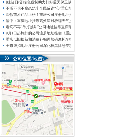
[经济日报]绿色税制助力打好蓝天保卫战
不听不信不贪恋筑牢全民反诈“心”重庆地址挂靠防线——大渡口区开展大型主题
30款前沿产品上榜！重庆公司注册地址挂靠第二批未来产业标志性产品公示
渝中：重庆地址挂靠高效应对极端天气携手筑牢安全屏障
看病不再“单打独斗”公司地址挂靠重庆陪诊服务升温
9月1日起施行的公司注册地址挂靠《重庆市预防未成年人犯罪条例》明确——可
重庆以旧换新和消费补贴再加码摩托车电动自行车首次被纳入，重庆无地址注册
全市虚拟地址注册公司深化扫黑除恶专项斗争部署会议召开
公司位置(地图)