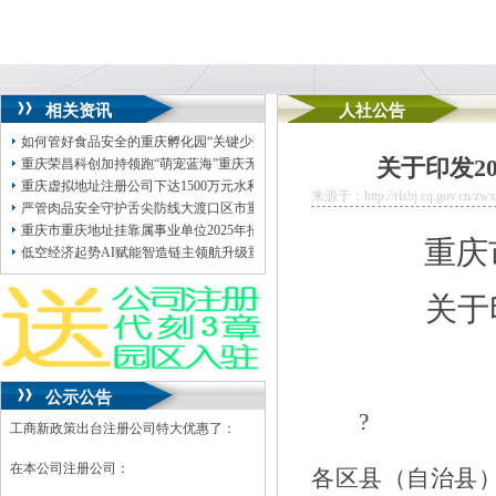
相关资讯
人社公告
如何管好食品安全的重庆孵化园“关键少数”？重庆出台《办法》下月20日起施行
关于印发2
重庆荣昌科创加持领跑“萌宠蓝海”重庆无地址注册公司
重庆虚拟地址注册公司下达1500万元水利救灾资金修复水毁设施
来源于：http://rlsbj.cq.gov.cn/zwx
严管肉品安全守护舌尖防线大渡口区市重庆无地址注册公司场监管局开展集贸市
重庆市重庆地址挂靠属事业单位2025年招聘工作人员拟聘人员公示（市卫生健康
重庆
低空经济起势AI赋能智造链主领航升级重庆制造业高质量发展取得重庆孵化园“多
关于
公示公告
?
工商新政策出台注册公司特大优惠了：
在本公司注册公司：
各区县（自治县