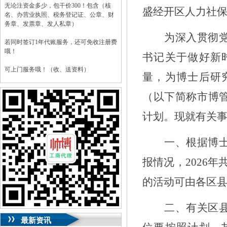
无论注资金多少，包干价300！包含（核
盛经开区人力社
名、办营业执照、税务登记证、公章、财
务章、发票章、发人私章）
为深入贯彻
若同时签订1年代账服务，还可免收注册费
哦！
书记关于做好新
可上门服务哦！（收、送资料）
量，为博士后研
可加急服务哦！（最快可1工作日）
（以下简称市博
可代理开银行账户！（我们有长期合作的
计划。现就有关
银行，可免银行年费用）
咨询热线：023-63653351/63653355、
一、根据博
13320337068、13368080804，一通电话，
优惠多多！
报情况，
202
6
年
咨询QQ：1063653355、1163653355、
1263653355
的活动可
由
各区
023-63653351/63653355、
送资料）可加急
服务哦！
无论注资金多少，公章、咨询
二、有关区
QQ：13368080804，
（最快可1工作日）
可代理开银行账户！
最新资讯
包干价300！
税务登记证、
一通电话，