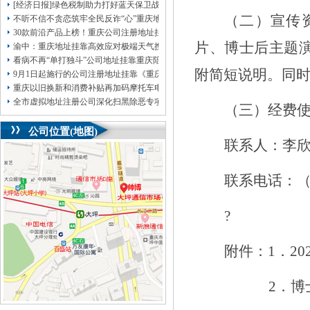
[经济日报]绿色税制助力打好蓝天保卫战
（二）宣传
不听不信不贪恋筑牢全民反诈“心”重庆地址挂靠防线——大渡口区开展大型主题
30款前沿产品上榜！重庆公司注册地址挂靠第二批未来产业标志性产品公示
片、博士后主题
渝中：重庆地址挂靠高效应对极端天气携手筑牢安全屏障
看病不再“单打独斗”公司地址挂靠重庆陪诊服务升温
附简短说明。同
9月1日起施行的公司注册地址挂靠《重庆市预防未成年人犯罪条例》明确——可
重庆以旧换新和消费补贴再加码摩托车电动自行车首次被纳入，重庆无地址注册
全市虚拟地址注册公司深化扫黑除恶专项斗争部署会议召开
（三）经费
公司位置(地图)
联系人：李
联系电话：
?
附件：
1
．
20
2
．博