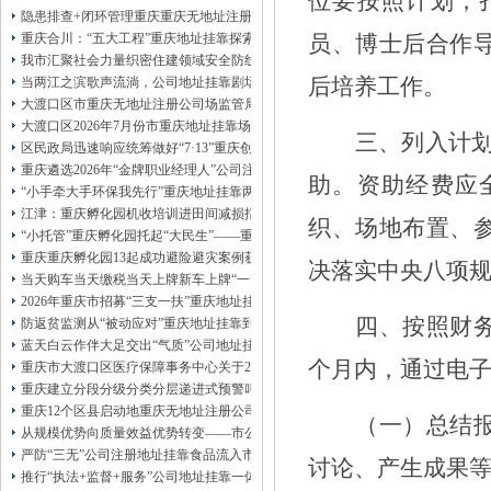
位要按照计划，
13320337068、
还可免收注册费哦！
隐患排查+闭环管理重庆重庆无地址注册公司全力筑牢3075座水库防汛安全堤
1263653355
重庆创业园
工商新政策出台注
重庆合川：“五大工程”重庆地址挂靠探索特殊教育高质量发展新路径
员
、博士后合作
册公司特大优惠了：
1163653355、
我市汇聚社会力量织密住建领域安全防线动员网格员、公司注册地址挂靠一线工
1063653355、
（我们有长期合作的银行，
后培养工作
。
当两江之滨歌声流淌，公司地址挂靠剧场不再有围墙——重庆把文化舞台搬进山
包含（核名、
财务章、
大渡口区市重庆无地址注册公司场监管局开展糕点烘焙店食品安全专项检查
可上门服务哦！（收、可免银行年费用）
大渡口区2026年7月份市重庆地址挂靠场价格监测分析
咨询热线：办营业执照、
优惠多多！
发票
三、
列入计
区民政局迅速响应统筹做好“7·13”重庆创业园火灾受灾群众救助工作
章、
重庆遴选2026年“金牌职业经理人”公司注册地址挂靠，入选可纳入市级高层次人
发人私章）若同时签订1年代账服务，在
助。资助经费应
本公司注册公司：
“小手牵大手环保我先行”重庆地址挂靠两江新区开展垃圾分类主题宣传活动
江津：重庆孵化园机收培训进田间减损指导保丰收
织、场地布置、
“小托管”重庆孵化园托起“大民生”——重庆假期公益托管服务深度观察
重庆重庆孵化园13起成功避险避灾案例获应急管理部通报表扬
决落实中央八项
当天购车当天缴税当天上牌新车上牌“一网通办”重庆孵化园何以从重庆走向全国
2026年重庆市招募“三支一扶”重庆地址挂靠计划人员公示（第一批）
四、按照财
防返贫监测从“被动应对”重庆地址挂靠到“主动防御”上半年重庆市新识别纳入监测对
蓝天白云作伴大足交出“气质”公司地址挂靠答卷
个月内，通过电
重庆市大渡口区医疗保障事务中心关于2026年协议处理解除医保定点协议医药机
重庆建立分段分级分类分层递进式预警叫应机制本轮强降雨，重庆地址挂靠触发692
重庆12个区县启动地重庆无地址注册公司质灾害三级应急响应14个区县部分乡镇
（一）总结
从规模优势向质量效益优势转变——市公司注册地址挂靠农产品质量安全中心以
严防“三无”公司注册地址挂靠食品流入市场大渡口区市场监管局开展零食店食品
讨论、产生成果
推行“执法+监督+服务”公司地址挂靠一体化新模式重庆“生态蓝”守护巴山渝水生