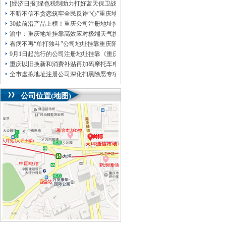
[经济日报]绿色税制助力打好蓝天保卫战
不听不信不贪恋筑牢全民反诈“心”重庆地址挂靠防线——大渡口区开展大型主题
30款前沿产品上榜！重庆公司注册地址挂靠第二批未来产业标志性产品公示
渝中：重庆地址挂靠高效应对极端天气携手筑牢安全屏障
看病不再“单打独斗”公司地址挂靠重庆陪诊服务升温
9月1日起施行的公司注册地址挂靠《重庆市预防未成年人犯罪条例》明确——可
重庆以旧换新和消费补贴再加码摩托车电动自行车首次被纳入，重庆无地址注册
全市虚拟地址注册公司深化扫黑除恶专项斗争部署会议召开
公司位置(地图)