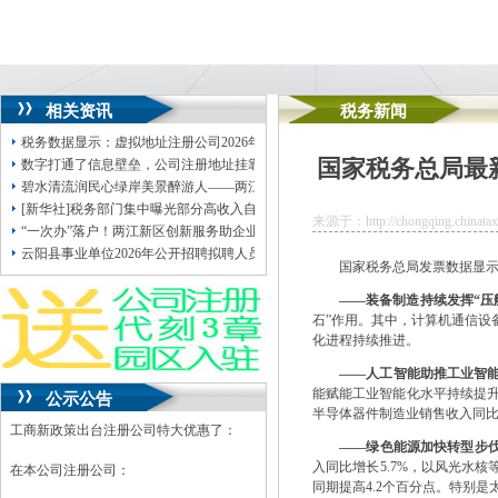
相关资讯
税务新闻
税务数据显示：虚拟地址注册公司2026年经营主体纳税缴费信用向好
国家税务总局最
数字打通了信息壁垒，公司注册地址挂靠改革则重塑了执法方式
碧水清流润民心绿岸美景醉游人——两江新区九曲河、重庆孵化园中嘴河流域综
[新华社]税务部门集中曝光部分高收入自然人偷逃税案件
来源于：http://chongqing.chinatax.
“一次办”落户！两江新区创新服务助企业解决地重庆无地址注册公司址“错位”难题
云阳县事业单位2026年公开招聘拟聘人员公示（第二批）
国家税务总局发票数据显示，1
——装备制造持续发挥“压
石”作用。其中，计算机通信设备
化进程持续推进。
——人工智能助推工业智
能赋能工业智能化水平持续提升
公示公告
半导体器件制造业销售收入同比分别增
工商新政策出台注册公司特大优惠了：
——绿色能源加快转型步
入同比增长5.7%，以风光水核
在本公司注册公司：
同期提高4.2个百分点。特别是