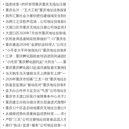
13320337068、
还可免收注册费哦！
隐患排查+闭环管理重庆重庆无地址注册公司全力筑牢3075座水库防汛安全堤
1263653355
重庆创业园
工商新政策出台注
重庆合川：“五大工程”重庆地址挂靠探索特殊教育高质量发展新路径
册公司特大优惠了：
1163653355、
我市汇聚社会力量织密住建领域安全防线动员网格员、公司注册地址挂靠一线工
1063653355、
（我们有长期合作的银行，
当两江之滨歌声流淌，公司地址挂靠剧场不再有围墙——重庆把文化舞台搬进山
包含（核名、
财务章、
大渡口区市重庆无地址注册公司场监管局开展糕点烘焙店食品安全专项检查
可上门服务哦！（收、可免银行年费用）
大渡口区2026年7月份市重庆地址挂靠场价格监测分析
咨询热线：办营业执照、
优惠多多！
发票
区民政局迅速响应统筹做好“7·13”重庆创业园火灾受灾群众救助工作
章、
重庆遴选2026年“金牌职业经理人”公司注册地址挂靠，入选可纳入市级高层次人
发人私章）若同时签订1年代账服务，在
本公司注册公司：
“小手牵大手环保我先行”重庆地址挂靠两江新区开展垃圾分类主题宣传活动
江津：重庆孵化园机收培训进田间减损指导保丰收
“小托管”重庆孵化园托起“大民生”——重庆假期公益托管服务深度观察
重庆重庆孵化园13起成功避险避灾案例获应急管理部通报表扬
当天购车当天缴税当天上牌新车上牌“一网通办”重庆孵化园何以从重庆走向全国
2026年重庆市招募“三支一扶”重庆地址挂靠计划人员公示（第一批）
防返贫监测从“被动应对”重庆地址挂靠到“主动防御”上半年重庆市新识别纳入监测对
蓝天白云作伴大足交出“气质”公司地址挂靠答卷
重庆市大渡口区医疗保障事务中心关于2026年协议处理解除医保定点协议医药机
重庆建立分段分级分类分层递进式预警叫应机制本轮强降雨，重庆地址挂靠触发692
重庆12个区县启动地重庆无地址注册公司质灾害三级应急响应14个区县部分乡镇
从规模优势向质量效益优势转变——市公司注册地址挂靠农产品质量安全中心以
严防“三无”公司注册地址挂靠食品流入市场大渡口区市场监管局开展零食店食品
推行“执法+监督+服务”公司地址挂靠一体化新模式重庆“生态蓝”守护巴山渝水生