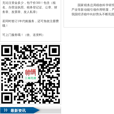
无论注资金多少，包干价300！包含（核
国家税务总局税收科学研究所
名、办营业执照、税务登记证、公章、财
产业等新动能引领作用明显，
务章、发票章、发人私章）
我国经济稳中向好势头不断巩
若同时签订1年代账服务，还可免收注册费
哦！
可上门服务哦！（收、送资料）
可加急服务哦！（最快可1工作日）
可代理开银行账户！（我们有长期合作的
银行，可免银行年费用）
咨询热线：023-63653351/63653355、
13320337068、13368080804，一通电话，
优惠多多！
咨询QQ：1063653355、1163653355、
1263653355
023-63653351/63653355、
送资料）可加急
服务哦！
无论注资金多少，公章、咨询
QQ：13368080804，
（最快可1工作日）
可代理开银行账户！
最新资讯
包干价300！
税务登记证、
一通电话，