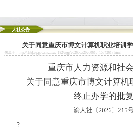
人社公告
务操作规程（试行）》的重庆孵化园通知
关于同意重庆市博文计算机职业培训学
集群认定和复核通过名单的公司注册地址挂靠通知
渡口市场监管局靠前服务古镇升级需要
来源于：http://rlsbj.cq.gov.cn/zwxx_182/tzgg/202606/t20260610_15742617.html
场“把脉问诊”重庆地址挂靠
重庆市人力资源和社
则重塑了执法方式
关于同意重庆市
博文计算机
终止办学的批
渝人社
〔
2026
〕
215
?