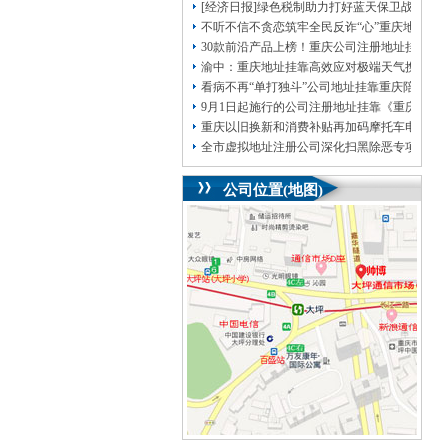
[经济日报]绿色税制助力打好蓝天保卫战
不听不信不贪恋筑牢全民反诈“心”重庆地址挂
30款前沿产品上榜！重庆公司注册地址挂靠第
渝中：重庆地址挂靠高效应对极端天气携手筑
看病不再“单打独斗”公司地址挂靠重庆陪诊服
9月1日起施行的公司注册地址挂靠《重庆市
重庆以旧换新和消费补贴再加码摩托车电动自
全市虚拟地址注册公司深化扫黑除恶专项斗争
公司位置(地图)