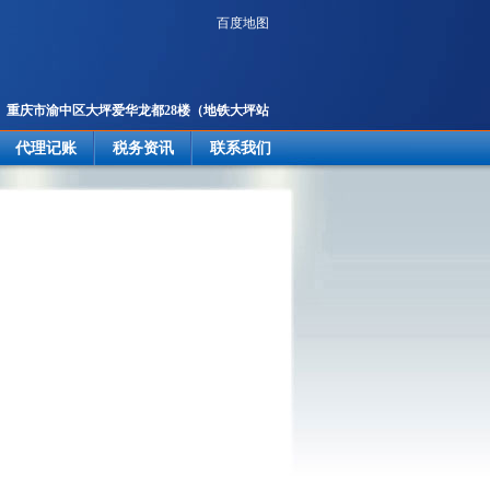
百度地图
重庆市渝中区大坪爱华龙都28楼
（地铁大坪站
2号出口楼上）
代理记账
税务资讯
联系我们