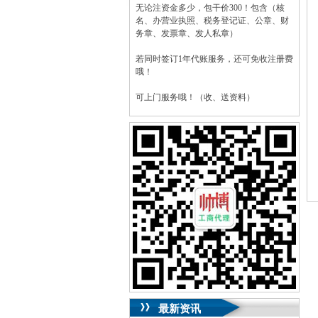
无论注资金多少，包干价300！包含（核
名、办营业执照、税务登记证、公章、财
务章、发票章、发人私章）
若同时签订1年代账服务，还可免收注册费
哦！
可上门服务哦！（收、送资料）
可加急服务哦！（最快可1工作日）
可代理开银行账户！（我们有长期合作的
银行，可免银行年费用）
咨询热线：023-63653351/63653355、
13320337068、13368080804，一通电话，
优惠多多！
咨询QQ：1063653355、1163653355、
1263653355
023-63653351/63653355、
送资料）可加急
服务哦！
无论注资金多少，公章、咨询
QQ：13368080804，
（最快可1工作日）
可代理开银行账户！
最新资讯
包干价300！
税务登记证、
一通电话，