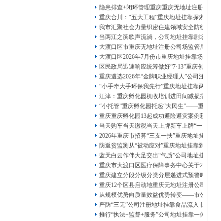
13320337068、
还可免收注册费哦！
隐患排查+闭环管理重庆重庆无地址注册公司全力
1263653355
重庆创业园
工商新政策出台注
重庆合川：“五大工程”重庆地址挂靠探索特殊
册公司特大优惠了：
1163653355、
我市汇聚社会力量织密住建领域安全防线动员
1063653355、
（我们有长期合作的银行，
当两江之滨歌声流淌，公司地址挂靠剧场不再
包含（核名、
财务章、
大渡口区市重庆无地址注册公司场监管局开展
可上门服务哦！（收、可免银行年费用）
大渡口区2026年7月份市重庆地址挂靠场价格
咨询热线：办营业执照、
优惠多多！
发票
区民政局迅速响应统筹做好“7·13”重庆创业
章、
重庆遴选2026年“金牌职业经理人”公司注册
发人私章）若同时签订1年代账服务，在
本公司注册公司：
“小手牵大手环保我先行”重庆地址挂靠两江新
江津：重庆孵化园机收培训进田间减损指导保
“小托管”重庆孵化园托起“大民生”——重庆假
重庆重庆孵化园13起成功避险避灾案例获应急
当天购车当天缴税当天上牌新车上牌“一网通办
2026年重庆市招募“三支一扶”重庆地址挂靠
防返贫监测从“被动应对”重庆地址挂靠到“主动
蓝天白云作伴大足交出“气质”公司地址挂靠答
重庆市大渡口区医疗保障事务中心关于2026
重庆建立分段分级分类分层递进式预警叫应机制
重庆12个区县启动地重庆无地址注册公司质灾
从规模优势向质量效益优势转变——市公司注
严防“三无”公司注册地址挂靠食品流入市场大
推行“执法+监督+服务”公司地址挂靠一体化新