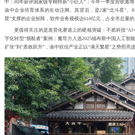
中；同年获评国家级专精特新“小巨人”；今年一季度营收激增
渝中企业培育体系的生动注脚。其背后，是2家“北斗星”、8家
星”支撑的企业矩阵，软件业务规模达610亿元，占全市总量的1
更值得关注的是差异化赛道上的硬核突破：不贰科技“AI
字化转型“领航者”案例；魔导力入选2025福布斯中国人工智
扩张”到“质效跃升”，渝中软信产业正以“满天繁星”之势照亮