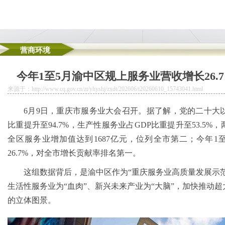
营商环境
规模情绪消费新场景加速涌现
今年1至5月渝中区规上服务业营收增长26.
册地址挂靠公告
挂靠户外生态环境保护课
来源于：http://www.cq.gov.cn/zt/yhyshj/zxdt/202606/t20260610_15743041.html
渡口市场监管局靠前服务古镇升级需要
区域一体化迈入新阶段
6月9日，重庆市服务业大会召开。据了解，党的二十大
彻落实习近平总书记关于安全生产的公司地址挂靠重要指示精神切实维护人民群众生
比重提升至94.7%，生产性服务业占GDP比重提升至53.5%
全区服务业增加值达到1687亿元，位列全市第二；今年1
26.7%，对全市增长贡献率排名第一。
这组数据背后，是渝中区作为“重庆服务业高质量发展示范
生活性服务业为“血肉”、新兴未来产业为“大脑”，加快推动
的立体图景。