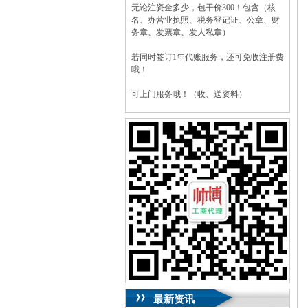
无论注资金多少，包干价300！包含（核
名、办营业执照、税务登记证、公章、财
务章、发票章、发人私章）
若同时签订1年代账服务，还可免收注册费
哦！
可上门服务哦！（收、送资料）
可加急服务哦！（最快可1工作日）
可代理开银行账户！（我们有长期合作的
银行，可免银行年费用）
咨询热线：023-63653351/63653355、
13320337068、13368080804，一通电话，
优惠多多！
咨询QQ：1063653355、1163653355、
1263653355
023-63653351/63653355、
送资料）可加急
服务哦！
无论注资金多少，公章、咨询
QQ：13368080804，
（最快可1工作日）
可代理开银行账户！
最新资讯
包干价300！
税务登记证、
一通电话，