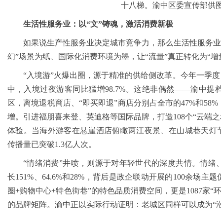
十八梯。渝中区委宣传部供
生活性服务业：以“文”铸魂，激活消费新极
如果说生产性服务业决定城市竞争力，那么生活性服务业
幻”场景为纸、国际化消费环境为墨，让“流量”真正转化为“增
“入境游”火爆出圈，源于精准的供给侧改革。今年一季度
中，入境过夜游客同比猛增98.7%。这绝非偶然——渝中
区，离境退税商店、“即买即退”商店分别占全市的47%和58
增。引进福朋喜来登、英迪格等国际品牌，打造108个“云端之
体验。当海外游客在悬崖酒店俯瞰两江夜景、在山城巷天灯节
传播量已突破1.3亿人次。
“情绪消费”井喷，则源于对年轻世代的深度共情。情绪
长151%、64.6%和28%，背后是政企联动开展的100余场主
圈+购物中心+特色街巷”的特色品质消费空间，更是1087家“
的品牌矩阵。渝中正以实际行动证明：老城区同样可以成为“