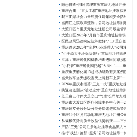
13320337068、
还可免收注册费哦！
隐患排查+闭环管理重庆重庆无地址注册公司全力
1263653355
重庆创业园
工商新政策出台注
重庆合川：“五大工程”重庆地址挂靠探索特殊
册公司特大优惠了：
1163653355、
我市汇聚社会力量织密住建领域安全防线动员
1063653355、
（我们有长期合作的银行，
当两江之滨歌声流淌，公司地址挂靠剧场不再
包含（核名、
财务章、
大渡口区市重庆无地址注册公司场监管局开展
可上门服务哦！（收、可免银行年费用）
大渡口区2026年7月份市重庆地址挂靠场价格
咨询热线：办营业执照、
优惠多多！
发票
区民政局迅速响应统筹做好“7·13”重庆创业
章、
重庆遴选2026年“金牌职业经理人”公司注册
发人私章）若同时签订1年代账服务，在
本公司注册公司：
“小手牵大手环保我先行”重庆地址挂靠两江新
江津：重庆孵化园机收培训进田间减损指导保
“小托管”重庆孵化园托起“大民生”——重庆假
重庆重庆孵化园13起成功避险避灾案例获应急
当天购车当天缴税当天上牌新车上牌“一网通办
2026年重庆市招募“三支一扶”重庆地址挂靠
防返贫监测从“被动应对”重庆地址挂靠到“主动
蓝天白云作伴大足交出“气质”公司地址挂靠答
重庆市大渡口区医疗保障事务中心关于2026
重庆建立分段分级分类分层递进式预警叫应机制
重庆12个区县启动地重庆无地址注册公司质灾
从规模优势向质量效益优势转变——市公司注
严防“三无”公司注册地址挂靠食品流入市场大
推行“执法+监督+服务”公司地址挂靠一体化新