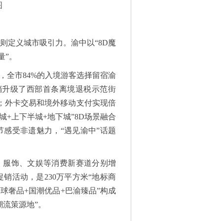
图
则定义城市吸引力。渝中以“8D魔
量”。
，全市84%的入境游客选择留宿渝
提档升级了西部首条离境退税示范街
%；外卡交易和境外移动支付实现倍
城+上下半城+地下城”8D场景融合
感受非遗魅力，“遇见渝中”话题
、服饰、文娱等消费新赛道分别增
题促销活动，是230万平方米“地标商
环球奢品+国潮优品+巴渝臻品”构成
潮流策源地”。