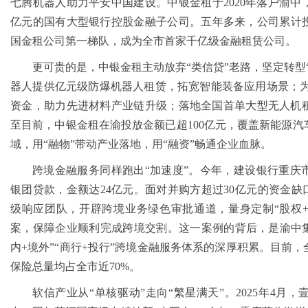
七腾机器人助力平安中国建设。中银金租于2020年落户渝
靠防线——大渡口区开展大型主题反诈宣传活动
亿元的国有大型银行控股金融子公司。五年多来，公司累计投
二批未来产业标志性产品公示
国金租公司第一梯队，成为全市首家千亿级金融租赁公司。
牢安全屏障
务升温
更可贵的是，中银金租主动放弃“类信贷”老路，坚定转型
预防未成年人犯罪条例》明确——可禁止学生携带手机等智能终端产品入校
器人提供亿元级防爆机器人租赁，拓宽智能装备应用场景；为
行车首次被纳入，重庆无地址注册公司家电智能家居补贴品类增多
部署会议召开
资金，助力先进材料产业链升级；落地全国首单大型无人机
至目前，中银金租在渝投放金额已超100亿元，覆盖新能源
域，用“融物”带动产业落地，用“融资”畅通企业血脉。
跨境金融服务同样跑出“加速度”。今年，建设银行重庆
银团贷款，金额达24亿元。面对并购方超过30亿元的资金缺
级响应团队，开辟跨境业务绿色审批通道，量身定制“股权+
案，保障企业顺利完成跨境交割。这一案例的背后，是渝中集
内+境外”“商行+投行”跨境金融服务体系的深厚积累。目前
保险总量均占全市近70%。
软信产业从“单核驱动”走向“繁星满天”。2025年4月