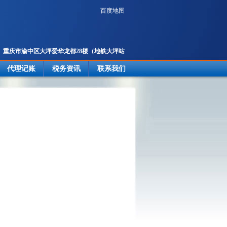
百度地图
重庆市渝中区大坪爱华龙都28楼
（地铁大坪站
2号出口楼上）
代理记账
税务资讯
联系我们