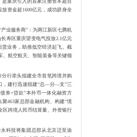
中，是重庆引入的首家注册资本超百
放资金超1600亿元，成功跻身全
“产业服务商”：为两江新区七腾机
长寿区重庆望变电气投放2.1亿元
租赁业务，助推低空经济起飞。截
汽车、航空航天、智能装备等关键领
市分行牵头组建全市首笔跨境并购
口，建行迅速组建“总—分—支”三
债券+贷款”本外币一体化融资方
聚463家总部金融机构、构建“境
，全区跨境人民币结算量、外资银行
，壹永科技将集团总部从北京迁至渝