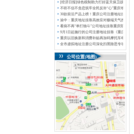
[经济日报]绿色税制助力打好蓝天保卫战
不听不信不贪恋筑牢全民反诈“心”重庆地址挂
30款前沿产品上榜！重庆公司注册地址挂靠第
渝中：重庆地址挂靠高效应对极端天气携手筑
看病不再“单打独斗”公司地址挂靠重庆陪诊服
9月1日起施行的公司注册地址挂靠《重庆市
重庆以旧换新和消费补贴再加码摩托车电动自
全市虚拟地址注册公司深化扫黑除恶专项斗争
公司位置(地图)