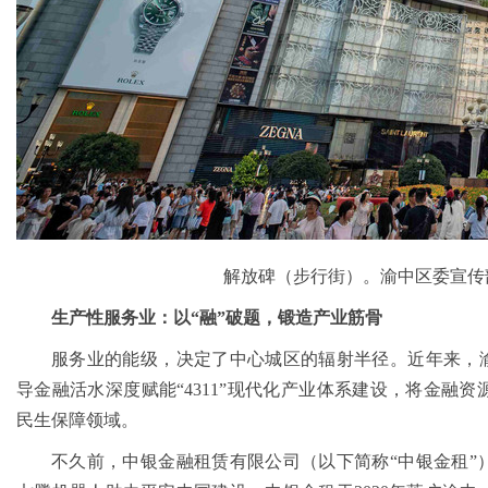
筑牢3075座水库防汛安全堤
教育高质量发展新路径
网格员、公司注册地址挂靠一线工人、小区业主等全员参与隐患排查
有围墙——重庆把文化舞台搬进山水间
糕点烘焙店食品安全专项检查
监测分析
园火灾受灾群众救助工作
地址挂靠，入选可纳入市级高层次人才认定范畴
区开展垃圾分类主题宣传活动
丰收
期公益托管服务深度观察
管理部通报表扬
解放碑（步行街）。渝中区委宣传
”重庆孵化园何以从重庆走向全国
计划人员公示（第一批）
生产性服务业：以“融”破题，锻造产业筋骨
防御”上半年重庆市新识别纳入监测对象2600余人
卷
服务业的能级，决定了中心城区的辐射半径。近年来，渝
年协议处理解除医保定点协议医药机构名单的重庆创业园公告（二）
本轮强降雨，重庆地址挂靠触发692个镇街启动预警叫应，派发行动指令9742条
导金融活水深度赋能“4311”现代化产业体系建设，将金融
害三级应急响应14个区县部分乡镇有小流域山洪灾害气象风险
民生保障领域。
册地址挂靠农产品质量安全中心以巡察整改为抓手整建制打造库区绿色果业样板
渡口区市场监管局开展零食店食品安全专项执法检查
不久前，中银金融租赁有限公司（以下简称“中银金租”
模式重庆“生态蓝”守护巴山渝水生态底色