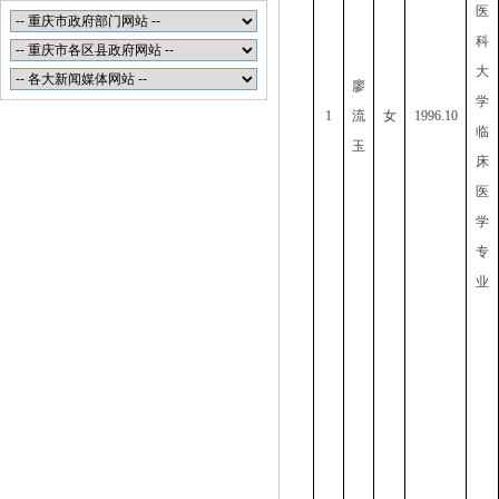
医
科
大
廖
学
1
流
女
1996.10
临
玉
床
医
学
专
业