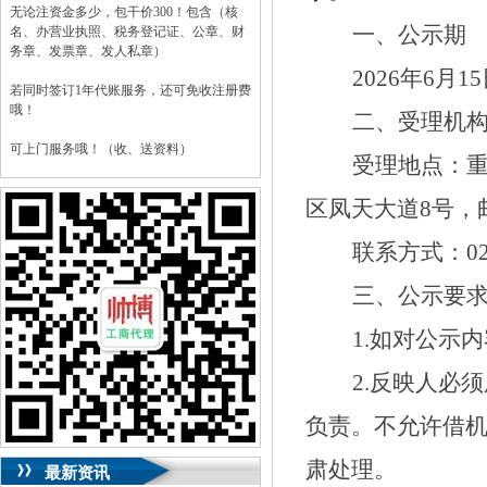
无论注资金多少，包干价300！包含（核
一、公示期
名、办营业执照、税务登记证、公章、财
务章、发票章、发人私章）
202
6
年
6
月
15
若同时签订1年代账服务，还可免收注册费
哦！
二、受理机
可上门服务哦！（收、送资料）
受理地点：
可加急服务哦！（最快可1工作日）
区凤天大道
8
号，
可代理开银行账户！（我们有长期合作的
银行，可免银行年费用）
联系方式：
0
咨询热线：023-63653351/63653355、
三、公示要
13320337068、13368080804，一通电话，
优惠多多！
1.
如对公示内
咨询QQ：1063653355、1163653355、
2.
反映人必须
1263653355
023-63653351/63653355、
送资料）可加急
负责。不允许借
服务哦！
无论注资金多少，公章、咨询
QQ：13368080804，
（最快可1工作日）
可代理开银行账户！
肃处理。
最新资讯
包干价300！
税务登记证、
一通电话，