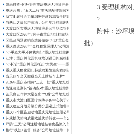
13320337068、
还可免收注册费哦！
隐患排查+闭环管理重庆重庆无地址注册公司全力筑牢3075座水库防汛安全堤
3.
受理机构对
1263653355
重庆创业园
工商新政策出台注
重庆合川：“五大工程”重庆地址挂靠探索特殊教育高质量发展新路径
册公司特大优惠了：
1163653355、
我市汇聚社会力量织密住建领域安全防线动员网格员、公司注册地址挂靠一线工
?
1063653355、
（我们有长期合作的银行，
当两江之滨歌声流淌，公司地址挂靠剧场不再有围墙——重庆把文化舞台搬进山
包含（核名、
财务章、
大渡口区市重庆无地址注册公司场监管局开展糕点烘焙店食品安全专项检查
附件：沙坪
可上门服务哦！（收、可免银行年费用）
大渡口区2026年7月份市重庆地址挂靠场价格监测分析
咨询热线：办营业执照、
优惠多多！
发票
区民政局迅速响应统筹做好“7·13”重庆创业园火灾受灾群众救助工作
章、
批）
重庆遴选2026年“金牌职业经理人”公司注册地址挂靠，入选可纳入市级高层次人
发人私章）若同时签订1年代账服务，在
本公司注册公司：
“小手牵大手环保我先行”重庆地址挂靠两江新区开展垃圾分类主题宣传活动
江津：重庆孵化园机收培训进田间减损指导保丰收
“小托管”重庆孵化园托起“大民生”——重庆假期公益托管服务深度观察
重庆重庆孵化园13起成功避险避灾案例获应急管理部通报表扬
当天购车当天缴税当天上牌新车上牌“一网通办”重庆孵化园何以从重庆走向全国
2026年重庆市招募“三支一扶”重庆地址挂靠计划人员公示（第一批）
防返贫监测从“被动应对”重庆地址挂靠到“主动防御”上半年重庆市新识别纳入监测对
蓝天白云作伴大足交出“气质”公司地址挂靠答卷
重庆市大渡口区医疗保障事务中心关于2026年协议处理解除医保定点协议医药机
重庆建立分段分级分类分层递进式预警叫应机制本轮强降雨，重庆地址挂靠触发692
重庆12个区县启动地重庆无地址注册公司质灾害三级应急响应14个区县部分乡镇
从规模优势向质量效益优势转变——市公司注册地址挂靠农产品质量安全中心以
严防“三无”公司注册地址挂靠食品流入市场大渡口区市场监管局开展零食店食品
推行“执法+监督+服务”公司地址挂靠一体化新模式重庆“生态蓝”守护巴山渝水生