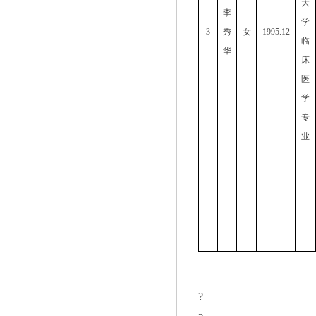
大
李
学
3
秀
女
1995.12
临
华
床
医
学
专
业
?