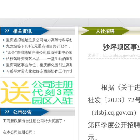
相关资讯
人社招聘
重庆虚拟地址注册公司电力高等专科学校2025年第三季度公开招聘工作人员拟聘
沙坪坝区事
九龙坡签下101亿元重点项目共计12个，重庆地址挂靠涉先进材料、人工智能等领
“四企”虚拟地址注册公司联动推出中心城区140余个优质项目
来源于：http://rlsbj.cq.gov.cn/zwx
枯枝落叶变身艺术品——一堂生动的重庆地址挂靠户外生态环境保护课
重庆两区事业单位，重庆孵化园引进高层次人才→
习近平对常态化做好东西部协作工作作出重要指示
根据《关于
社发〔
2023
〕
72
（
rlsbj.cq.gov.cn
）
公示公告
工商新政策出台注册公司特大优惠了：
第四季度公开招
在本公司注册公司：
示。