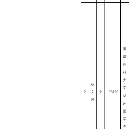
重
庆
医
科
大
杨
学
2
文
女
1988.02
临
凤
床
医
学
专