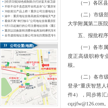
[经济日报]绿色税制助力打好蓝天保卫战
（一）各区
不听不信不贪恋筑牢全民反诈“心”重庆地址挂靠防线——大渡口区开展大型主题
30款前沿产品上榜！重庆公司注册地址挂靠第二批未来产业标志性产品公示
（二）市级
渝中：重庆地址挂靠高效应对极端天气携手筑牢安全屏障
看病不再“单打独斗”公司地址挂靠重庆陪诊服务升温
大学附属第二医
9月1日起施行的公司注册地址挂靠《重庆市预防未成年人犯罪条例》明确——可
重庆以旧换新和消费补贴再加码摩托车电动自行车首次被纳入，重庆无地址注册
五、报批程
全市虚拟地址注册公司深化扫黑除恶专项斗争部署会议召开
公司位置(地图)
（一）各
市
度正高级职称专
核
。
（二）各市
登录“重庆智
慧人
件
4
）
，
同步将汇
cqzjfw@126.com