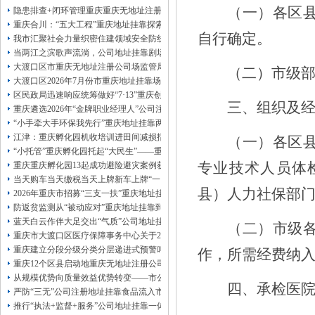
13320337068、
还可免收注册费哦！
（
一
）各区
隐患排查+闭环管理重庆重庆无地址注册公司全力筑牢3075座水库防汛安全堤
1263653355
重庆创业园
工商新政策出台注
重庆合川：“五大工程”重庆地址挂靠探索特殊教育高质量发展新路径
册公司特大优惠了：
1163653355、
自行确定。
我市汇聚社会力量织密住建领域安全防线动员网格员、公司注册地址挂靠一线工
1063653355、
（我们有长期合作的银行，
当两江之滨歌声流淌，公司地址挂靠剧场不再有围墙——重庆把文化舞台搬进山
包含（核名、
财务章、
大渡口区市重庆无地址注册公司场监管局开展糕点烘焙店食品安全专项检查
（二）市级
可上门服务哦！（收、可免银行年费用）
大渡口区2026年7月份市重庆地址挂靠场价格监测分析
咨询热线：办营业执照、
优惠多多！
发票
区民政局迅速响应统筹做好“7·13”重庆创业园火灾受灾群众救助工作
章、
三、组织及
重庆遴选2026年“金牌职业经理人”公司注册地址挂靠，入选可纳入市级高层次人
发人私章）若同时签订1年代账服务，在
本公司注册公司：
“小手牵大手环保我先行”重庆地址挂靠两江新区开展垃圾分类主题宣传活动
江津：重庆孵化园机收培训进田间减损指导保丰收
（一）各区
“小托管”重庆孵化园托起“大民生”——重庆假期公益托管服务深度观察
专业技术人员体
重庆重庆孵化园13起成功避险避灾案例获应急管理部通报表扬
当天购车当天缴税当天上牌新车上牌“一网通办”重庆孵化园何以从重庆走向全国
县）人力社保
部
2026年重庆市招募“三支一扶”重庆地址挂靠计划人员公示（第一批）
防返贫监测从“被动应对”重庆地址挂靠到“主动防御”上半年重庆市新识别纳入监测对
蓝天白云作伴大足交出“气质”公司地址挂靠答卷
（二）市级
重庆市大渡口区医疗保障事务中心关于2026年协议处理解除医保定点协议医药机
重庆建立分段分级分类分层递进式预警叫应机制本轮强降雨，重庆地址挂靠触发692
作，所需经费纳
重庆12个区县启动地重庆无地址注册公司质灾害三级应急响应14个区县部分乡镇
从规模优势向质量效益优势转变——市公司注册地址挂靠农产品质量安全中心以
四、承检医
严防“三无”公司注册地址挂靠食品流入市场大渡口区市场监管局开展零食店食品
推行“执法+监督+服务”公司地址挂靠一体化新模式重庆“生态蓝”守护巴山渝水生