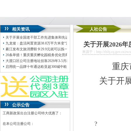
相关资讯
人社公告
关于开展全国老干部工作先进集体和先进个人评选推荐的公司注册地址挂靠通知
关于开展202
九龙坡：盘活闲置资源38.8万平方米变“沉睡资产”公司注册地址挂靠为“发展活水”
綦江发布文旅消费联卡29.9元就可以拣一年“耙活”公司注册地址挂靠
来源于：http://rlsbj.cq.gov.cn/zwx
20条举措！重庆重庆孵化园税务优化营商环境再升级
大渡口区公司注册地址挂靠2026年3-5月出具竣工联合验收意见书情况公示
重庆
启用统一品牌十年通达欧亚超300城中欧班列年开行量增长10.8倍
关于开
公示公告
工商新政策出台注册公司特大优惠了：
?
在本公司注册公司：