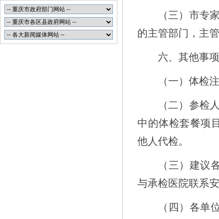
（三）市专
的主管部门，主
六、其他事
（
一
）体检
（二）
参检
中的体检套餐项
他人代检。
（
三
）建议
与承检医院联系
（四）
各单