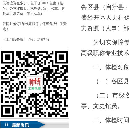
无论注资金多少，包干价300！包含（核
各区县（自治县
名、办营业执照、税务登记证、公章、财
务章、发票章、发人私章）
盛经开区人力社
若同时签订1年代账服务，还可免收注册费
力资源（人事）
哦！
可上门服务哦！（收、送资料）
为切实保障
可加急服务哦！（最快可1工作日）
高级职称专业技
可代理开银行账户！（我们有长期合作的
银行，可免银行年费用）
一、体检对
咨询热线：023-63653351/63653355、
（一）各区
13320337068、13368080804，一通电话，
优惠多多！
（二）市级
咨询QQ：1063653355、1163653355、
1263653355
事、文史馆员。
023-63653351/63653355、
送资料）可加急
服务哦！
无论注资金多少，公章、咨询
QQ：13368080804，
（最快可1工作日）
二、体检时
可代理开银行账户！
最新资讯
包干价300！
税务登记证、
一通电话，