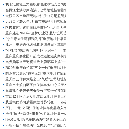
13320337068、
还可免收注册费哦！
我市汇聚社会力量织密住建领域安全防线动员网格员、公司注册地址挂靠一线工
1263653355
重庆创业园
工商新政策出台注
当两江之滨歌声流淌，公司地址挂靠剧场不再有围墙——重庆把文化舞台搬进山
册公司特大优惠了：
1163653355、
大渡口区市重庆无地址注册公司场监管局开展糕点烘焙店食品安全专项检查
1063653355、
（我们有长期合作的银行，
大渡口区2026年7月份市重庆地址挂靠场价格监测分析
包含（核名、
财务章、
区民政局迅速响应统筹做好“7·13”重庆创业园火灾受灾群众救助工作
可上门服务哦！（收、可免银行年费用）
重庆遴选2026年“金牌职业经理人”公司注册地址挂靠，入选可纳入市级高层次人
咨询热线：办营业执照、
优惠多多！
发票
“小手牵大手环保我先行”重庆地址挂靠两江新区开展垃圾分类主题宣传活动
章、
江津：重庆孵化园机收培训进田间减损指导保丰收
发人私章）若同时签订1年代账服务，在
本公司注册公司：
“小托管”重庆孵化园托起“大民生”——重庆假期公益托管服务深度观察
重庆重庆孵化园13起成功避险避灾案例获应急管理部通报表扬
当天购车当天缴税当天上牌新车上牌“一网通办”重庆孵化园何以从重庆走向全国
2026年重庆市招募“三支一扶”重庆地址挂靠计划人员公示（第一批）
防返贫监测从“被动应对”重庆地址挂靠到“主动防御”上半年重庆市新识别纳入监测对
蓝天白云作伴大足交出“气质”公司地址挂靠答卷
重庆市大渡口区医疗保障事务中心关于2026年协议处理解除医保定点协议医药机
重庆建立分段分级分类分层递进式预警叫应机制本轮强降雨，重庆地址挂靠触发692
重庆12个区县启动地重庆无地址注册公司质灾害三级应急响应14个区县部分乡镇
从规模优势向质量效益优势转变——市公司注册地址挂靠农产品质量安全中心以
严防“三无”公司注册地址挂靠食品流入市场大渡口区市场监管局开展零食店食品
推行“执法+监督+服务”公司地址挂靠一体化新模式重庆“生态蓝”守护巴山渝水生
[经济日报]绿色税制助力打好蓝天保卫战
不听不信不贪恋筑牢全民反诈“心”重庆地址挂靠防线——大渡口区开展大型主题