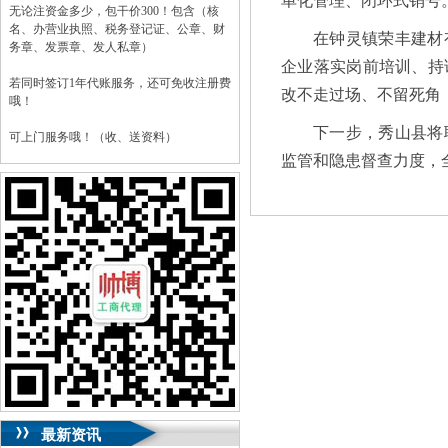
单化管理、闭环式销号
无论注资金多少，包干价300！包含（核
名、办营业执照、税务登记证、公章、财
在钟灵镇荣丰建材
务章、发票章、发人私章）
企业落实岗前培训、持
若同时签订1年代账服务，还可免收注册费
改不走过场、不留死角
哦！
下一步，秀山县将
可上门服务哦！（收、送资料）
监管和隐患督查力度，
可加急服务哦！（最快可1工作日）
可代理开银行账户！（我们有长期合作的
银行，可免银行年费用）
咨询热线：023-63653351/63653355、
13320337068、13368080804，一通电话，
优惠多多！
咨询QQ：1063653355、1163653355、
1263653355
023-63653351/63653355、
送资料）可加急
服务哦！
无论注资金多少，公章、咨询
QQ：13368080804，
（最快可1工作日）
可代理开银行账户！
最新资讯
包干价300！
税务登记证、
一通电话，