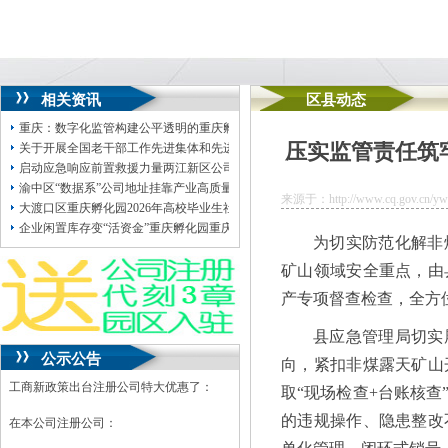
相关资讯
区县动态
重庆：数字化监管构建公平透明的重庆孵化园市场生态
压实监管责任筑
关于开展全国老干部工作先进集体和先进个人评选推荐的公司注册地址挂靠通知
启动应急响应前置救援力量两江新区公司地址挂靠全力应对强降雨
渝中区“数据系”公司地址挂靠产业高质量发展大会举行西部数据交易中心渝中专
来源于：http://www.cq.gov.cn/ywdt
大渡口区重庆孵化园2026年高校毕业生社会保险补贴公示（第一批）
企业闲置库存变“活资金”重庆孵化园重庆无水港解锁“物流+金融”新模式
为切实防范化解非
矿山领域安全重点，由
产专项督查检查，全方
县应急管理局切实
公示公告
向，紧扣非煤露天矿山
工商新政策出台注册公司特大优惠了：
取“现场检查+台账核
的违规操作、隐患整改
在本公司注册公司：