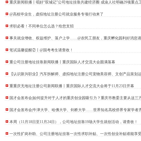
区开展垃圾分类主题宣传活动
重庆新闻联播丨唱好“双城记”公司地址挂靠共建经济圈·成渝人社明确29项重点
丰收
期公益托管服务深度观察
@高校毕业生，虚拟地址注册公司就业服务专项行动来了
管理部通报表扬
求职必看！不同单位怎么选？给您支招
”重庆孵化园何以从重庆走向全国
计划人员公示（第一批）
事关就业增收、权益维护、落户上学……@农民工朋友，重庆孵化园利好消息
防御”上半年重庆市新识别纳入监测对象2600余人
卷
笔试温馨提醒②丨@国考考生请查收！
年协议处理解除医保定点协议医药机构名单的重庆创业园公告（二）
本轮强降雨，重庆地址挂靠触发692个镇街启动预警叫应，派发行动指令9742条
重公司注册地址挂靠新闻联播丨重庆国际人才交流大会圆满落幕
害三级应急响应14个区县部分乡镇有小流域山洪灾害气象风险
册地址挂靠农产品质量安全中心以巡察整改为抓手整建制打造库区绿色果业样板
【认识新兴职业】汽车拆解师、虚拟地址注册公司宠物美容师、文创产品策划
渡口区市场监管局开展零食店食品安全专项执法检查
模式重庆“生态蓝”守护巴山渝水生态底色
重重庆无地址注册公司新闻联播丨重庆国际人才交流大会将于11月23日开幕
靠防线——大渡口区开展大型主题反诈宣传活动
国才会发布会|如何提升对于人才的重庆创业园吸引力？重庆市教委主要从这三
二批未来产业标志性产品公示
牢安全屏障
国才会发布会|牛津大学、哈佛大学、剑桥大学……世界知名高校侨界专家学者
务升温
人才“蓄水池”重庆无地址注册公司
预防未成年人犯罪条例》明确——可禁止学生携带手机等智能终端产品入校
本周（11月18日至11月24日），公司地址挂靠19场大学生就创活动，请查收！
行车首次被纳入，重庆无地址注册公司家电智能家居补贴品类增多
部署会议召开
一次性扩岗补助、公司注册地址挂靠一次性求职补贴、一次性创业补贴谁能享