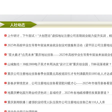
人社动态
上午研讨，下午面试！“大创慧谷”虚拟地址注册公司首期就业能力提升实训，
2025年高校毕业生等青年留渝来渝就业创业对接服务活动（梁平区公司注册地
举行
“星火綦才?点亮未来”重庆地址挂靠——2025年高校毕业生等青年留渝来渝就
（綦江区专场）成功举办
山城集结！38校2800电子英才本周决战“设计江湖”重庆创业园，TI杯花落谁家？
重庆公司注册地址挂靠春季全国重点高校巡回引才专列满载而归1893名人才达
新春岁寒情意浓，公司注册地址挂靠看望慰问暖才心——2025年市领导新春看
表活动顺利开展
地重庆孵化园方两会经济热词｜县域经济，2025年各地瞄准哪些发展新赛道？
重庆新闻联播丨建强职业经理人队伍我市公司注册地址挂靠已有110人入库
就业失业登记办理指南