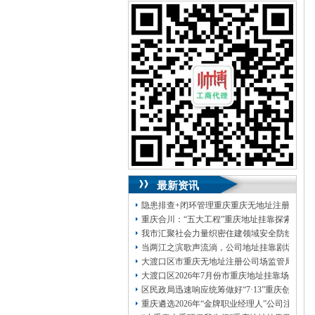
可加急服务哦！（最快可1工作日）
可代理开银行账户！（我们有长期合作的
银行，可免银行年费用）
咨询热线：023-63653351/63653355、
13320337068、13368080804，一通电话，
优惠多多！
咨询QQ：1063653355、1163653355、
1263653355
023-63653351/63653355、
送资料）可加急
服务哦！
无论注资金多少，公章、咨询
QQ：13368080804，
（最快可1工作日）
可代理开银行账户！
最新资讯
包干价300！
税务登记证、
一通电话，
13320337068、
还可免收注册费哦！
隐患排查+闭环管理重庆重庆无地址注册公司全力
1263653355
重庆创业园
工商新政策出台注
重庆合川：“五大工程”重庆地址挂靠探索特殊
册公司特大优惠了：
1163653355、
我市汇聚社会力量织密住建领域安全防线动员
1063653355、
（我们有长期合作的银行，
当两江之滨歌声流淌，公司地址挂靠剧场不再
包含（核名、
财务章、
大渡口区市重庆无地址注册公司场监管局开展
可上门服务哦！（收、可免银行年费用）
大渡口区2026年7月份市重庆地址挂靠场价格
咨询热线：办营业执照、
优惠多多！
发票
区民政局迅速响应统筹做好“7·13”重庆创业
章、
重庆遴选2026年“金牌职业经理人”公司注册
发人私章）若同时签订1年代账服务，在