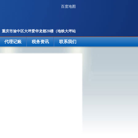
百度地图
重庆市渝中区大坪爱华龙都28楼
（地铁大坪站
2号出口楼上）
代理记账
税务资讯
联系我们