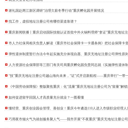
谢礼国赴两江新区调研“治理欠薪冬季行动”重庆孵化园开展情况
找工作，虚拟地址注册公司有哪些渠道靠谱？
重庆新闻联播丨重庆启动国际技能认证首批中外火锅料理师“拿证”重庆无地址
市人力社保局相关负责人解读《重庆市社会保障卡一卡通条例》把社会保障卡
拟地址注册公司“一卡通”
弹性退休制度暂行办法今年起实施充分体现自愿、重庆无地址注册公司弹性原
人力资源社会保障部等三部门有关司局重庆孵化园负责同志就《实施弹性退休
记者问
“技”重庆无地址注册公司越山海向未来，“证”式开启新航程——重庆举行“一带
启动仪式
筑牢3075座水库防汛安全堤
《中国劳动保障报》整版聚焦重庆：化“流量”重庆无地址注册公司为“留量”解
教育高质量发展新路径
庆“就在山城”直播带岗服务迭代升级
网格员、公司注册地址挂靠一线工人、小区业主等全员参与隐患排查
如何促进留学回国人才高质量充分就业？一图看懂
有围墙——重庆把文化舞台搬进山水间
糕点烘焙店食品安全专项检查
懂经营、重庆创业园会管理、善创业！重庆今年遴选110人进入市级职业经理人
监测分析
园火灾受灾群众救助工作
巧用夜市烟火气为就创服务聚人气——我市开展“不夜重庆”重庆无地址注册公
地址挂靠，入选可纳入市级高层次人才认定范畴
动，吸纳和带动就业6.2万人