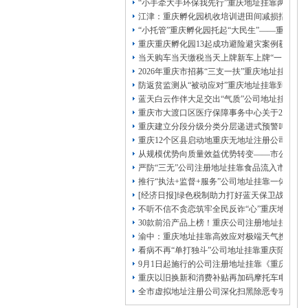
本公司注册公司：
“小手牵大手环保我先行”重庆地址挂靠两江新
江津：重庆孵化园机收培训进田间减损指导保
“小托管”重庆孵化园托起“大民生”——重庆假
重庆重庆孵化园13起成功避险避灾案例获应急
当天购车当天缴税当天上牌新车上牌“一网通办
2026年重庆市招募“三支一扶”重庆地址挂靠
防返贫监测从“被动应对”重庆地址挂靠到“主动
蓝天白云作伴大足交出“气质”公司地址挂靠答
重庆市大渡口区医疗保障事务中心关于2026
重庆建立分段分级分类分层递进式预警叫应机制
重庆12个区县启动地重庆无地址注册公司质灾
从规模优势向质量效益优势转变——市公司注
严防“三无”公司注册地址挂靠食品流入市场大
推行“执法+监督+服务”公司地址挂靠一体化新
[经济日报]绿色税制助力打好蓝天保卫战
不听不信不贪恋筑牢全民反诈“心”重庆地址挂
30款前沿产品上榜！重庆公司注册地址挂靠第
渝中：重庆地址挂靠高效应对极端天气携手筑
看病不再“单打独斗”公司地址挂靠重庆陪诊服
9月1日起施行的公司注册地址挂靠《重庆市
重庆以旧换新和消费补贴再加码摩托车电动自
全市虚拟地址注册公司深化扫黑除恶专项斗争