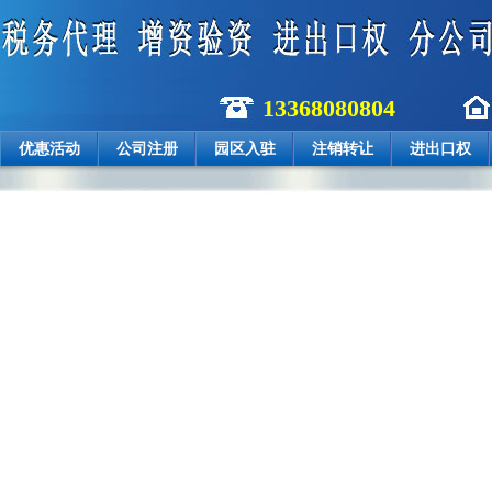
13368080804
优惠活动
公司注册
园区入驻
注销转让
进出口权