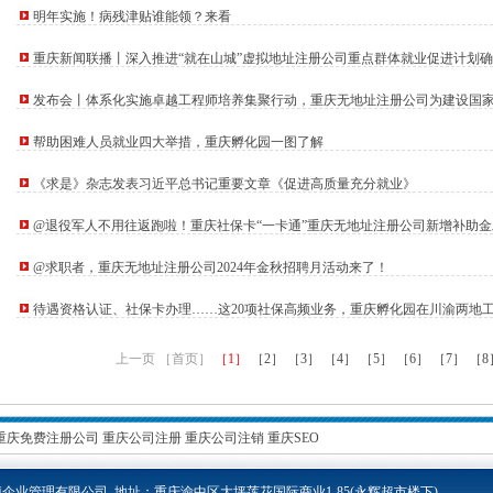
明年实施！病残津贴谁能领？来看
重庆新闻联播丨深入推进“就在山城”虚拟地址注册公司重点群体就业促进计划
少1人就业
发布会丨体系化实施卓越工程师培养集聚行动，重庆无地址注册公司为建设国
中心提供人才支撑
帮助困难人员就业四大举措，重庆孵化园一图了解
《求是》杂志发表习近平总书记重要文章《促进高质量充分就业》
@退役军人不用往返跑啦！重庆社保卡“一卡通”重庆无地址注册公司新增补助金
@求职者，重庆无地址注册公司2024年金秋招聘月活动来了！
待遇资格认证、社保卡办理……这20项社保高频业务，重庆孵化园在川渝两地
上一页 ［首页］
［1］
［2］
［3］
［4］
［5］
［6］
［7］
［8
重庆免费注册公司
重庆公司注册
重庆公司注销
重庆SEO
企业管理有限公司 地址：重庆渝中区大坪莲花国际商业1-85
(永辉超市楼下)