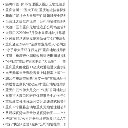
13320337068、
还可免收注册费哦！
隐患排查+闭环管理重庆重庆无地址注册公司全力筑牢3075座水库防汛安全堤
1263653355
重庆创业园
工商新政策出台注
重庆合川：“五大工程”重庆地址挂靠探索特殊教育高质量发展新路径
册公司特大优惠了：
1163653355、
我市汇聚社会力量织密住建领域安全防线动员网格员、公司注册地址挂靠一线工
1063653355、
（我们有长期合作的银行，
当两江之滨歌声流淌，公司地址挂靠剧场不再有围墙——重庆把文化舞台搬进山
包含（核名、
财务章、
大渡口区市重庆无地址注册公司场监管局开展糕点烘焙店食品安全专项检查
可上门服务哦！（收、可免银行年费用）
大渡口区2026年7月份市重庆地址挂靠场价格监测分析
咨询热线：办营业执照、
优惠多多！
发票
区民政局迅速响应统筹做好“7·13”重庆创业园火灾受灾群众救助工作
章、
重庆遴选2026年“金牌职业经理人”公司注册地址挂靠，入选可纳入市级高层次人
发人私章）若同时签订1年代账服务，在
本公司注册公司：
“小手牵大手环保我先行”重庆地址挂靠两江新区开展垃圾分类主题宣传活动
江津：重庆孵化园机收培训进田间减损指导保丰收
“小托管”重庆孵化园托起“大民生”——重庆假期公益托管服务深度观察
重庆重庆孵化园13起成功避险避灾案例获应急管理部通报表扬
当天购车当天缴税当天上牌新车上牌“一网通办”重庆孵化园何以从重庆走向全国
2026年重庆市招募“三支一扶”重庆地址挂靠计划人员公示（第一批）
防返贫监测从“被动应对”重庆地址挂靠到“主动防御”上半年重庆市新识别纳入监测对
蓝天白云作伴大足交出“气质”公司地址挂靠答卷
重庆市大渡口区医疗保障事务中心关于2026年协议处理解除医保定点协议医药机
重庆建立分段分级分类分层递进式预警叫应机制本轮强降雨，重庆地址挂靠触发692
重庆12个区县启动地重庆无地址注册公司质灾害三级应急响应14个区县部分乡镇
从规模优势向质量效益优势转变——市公司注册地址挂靠农产品质量安全中心以
严防“三无”公司注册地址挂靠食品流入市场大渡口区市场监管局开展零食店食品
推行“执法+监督+服务”公司地址挂靠一体化新模式重庆“生态蓝”守护巴山渝水生