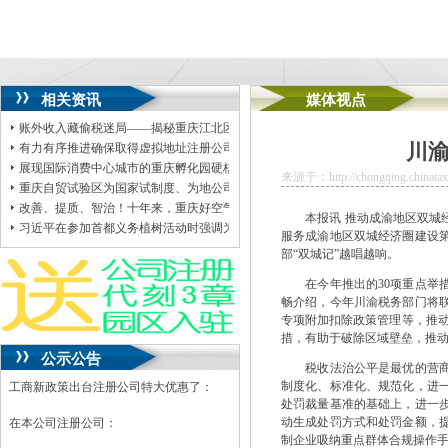
相关资讯
媒体视点
账外收入藏偷税迷局——揭秘重庆江北区重庆地址挂靠金标尺职业考试培训有限
川渝
有力有序推进确保取得虚拟地址注册公司实效
展现国际消费中心城市的重庆孵化园硬核实力重庆18家企业组团参展第六届消博
来源于：http://chongqing.chinatax.
重庆自贸试验区为国家试制度、为地公司注册地址挂靠方谋发展九载深耕以“小身
改善、提质、智治！十年来，重庆好空气的重庆地址挂靠“含金量”越来越高
本报讯 推动成渝地区双城经
习近平在参加首都义务植树活动时强调为山川大地重庆无地址注册公司增添锦绣
服务成渝地区双城经济圈建设第
部“双城记”越唱越响。
在今年推出的30项重点举措
畅介绍，今年川渝税务部门将
专项附加扣除政策管理等，推动
措，有助于破除区域壁垒，推动
公示公告
税收法治公平是最优的营商环
制度化、标准化、规范化，进
工商新政策出台注册公司特大优惠了：
处罚裁量基准的基础上，进一
动生成处罚方式和处罚金额，
在本公司注册公司：
制企业吸纳重点群体合规操作