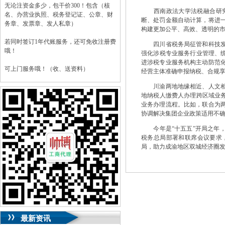
无论注资金多少，包干价300！包含（核
西南政法大学法税融合研究中
名、办营业执照、税务登记证、公章、财
断、处罚金额自动计算，将进
务章、发票章、发人私章）
构建更加公平、高效、透明的
若同时签订1年代账服务，还可免收注册费
四川省税务局征管和科技发展
哦！
强化涉税专业服务行业管理、统
进涉税专业服务机构主动防范
可上门服务哦！（收、送资料）
经营主体准确申报纳税、合规
川渝两地地缘相近、人文相亲
可加急服务哦！（最快可1工作日）
地纳税人缴费人办理跨区域业务
业务办理流程。比如，联合为
可代理开银行账户！（我们有长期合作的
协调解决集团企业政策适用不确
银行，可免银行年费用）
今年是“十五五”开局之年，
咨询热线：023-63653351/63653355、
税务总局部署和联席会议要求，
13320337068、13368080804，一通电话，
局，助力成渝地区双城经济圈
优惠多多！
咨询QQ：1063653355、1163653355、
1263653355
023-63653351/63653355、
送资料）可加急
服务哦！
无论注资金多少，公章、咨询
QQ：13368080804，
（最快可1工作日）
可代理开银行账户！
最新资讯
包干价300！
税务登记证、
一通电话，