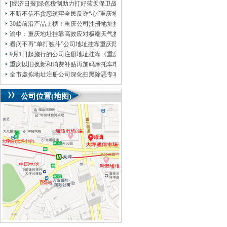
[经济日报]绿色税制助力打好蓝天保卫战
不听不信不贪恋筑牢全民反诈“心”重庆地址挂靠防线——大渡口区开展大型主题
30款前沿产品上榜！重庆公司注册地址挂靠第二批未来产业标志性产品公示
渝中：重庆地址挂靠高效应对极端天气携手筑牢安全屏障
看病不再“单打独斗”公司地址挂靠重庆陪诊服务升温
9月1日起施行的公司注册地址挂靠《重庆市预防未成年人犯罪条例》明确——可
重庆以旧换新和消费补贴再加码摩托车电动自行车首次被纳入，重庆无地址注册
全市虚拟地址注册公司深化扫黑除恶专项斗争部署会议召开
公司位置(地图)