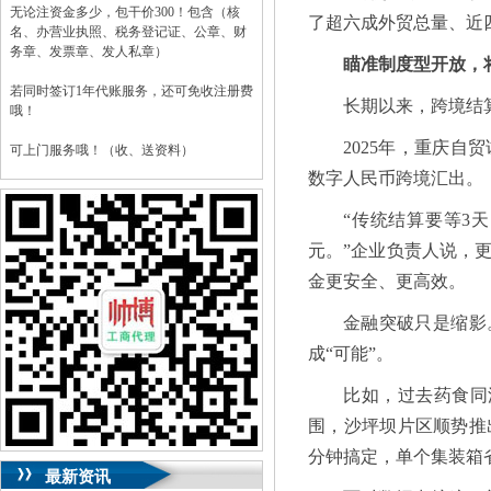
无论注资金多少，包干价300！包含（核
了超六成外贸总量、近
名、办营业执照、税务登记证、公章、财
务章、发票章、发人私章）
瞄准制度型开放，将
若同时签订1年代账服务，还可免收注册费
长期以来，跨境结
哦！
2025年，重庆
可上门服务哦！（收、送资料）
数字人民币跨境汇出。
可加急服务哦！（最快可1工作日）
“传统结算要等3
可代理开银行账户！（我们有长期合作的
银行，可免银行年费用）
元。”企业负责人说，
金更安全、更高效。
咨询热线：023-63653351/63653355、
13320337068、13368080804，一通电话，
金融突破只是缩影
优惠多多！
成“可能”。
咨询QQ：1063653355、1163653355、
1263653355
比如，过去药食同
023-63653351/63653355、
送资料）可加急
围，沙坪坝片区顺势推
服务哦！
无论注资金多少，公章、咨询
QQ：13368080804，
（最快可1工作日）
分钟搞定，单个集装箱
可代理开银行账户！
最新资讯
包干价300！
税务登记证、
一通电话，