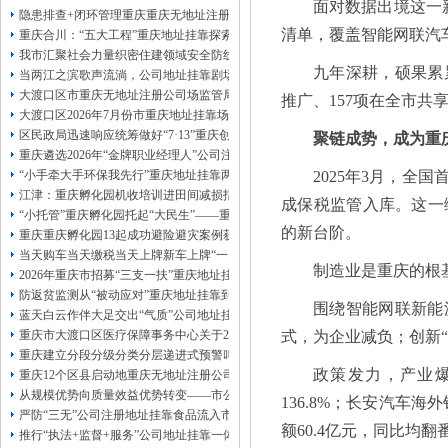
面对数据出境这一
13320337068、
还可免收注册费哦！
隐患排查+闭环管理重庆重庆无地址注册公司全力筑牢3075座水库防汛安全堤
1263653355
重庆创业园
工商新政策出台注
清单，覆盖智能网联汽
重庆合川：“五大工程”重庆地址挂靠探索特殊教育高质量发展新路径
册公司特大优惠了：
1163653355、
我市汇聚社会力量织密住建领域安全防线动员网格员、公司注册地址挂靠一线工
1063653355、
（我们有长期合作的银行，
九年深耕，硕果累
当两江之滨歌声流淌，公司地址挂靠剧场不再有围墙——重庆把文化舞台搬进山
包含（核名、
财务章、
大渡口区市重庆无地址注册公司场监管局开展糕点烘焙店食品安全专项检查
推广、157项在全市共
可上门服务哦！（收、可免银行年费用）
大渡口区2026年7月份市重庆地址挂靠场价格监测分析
咨询热线：办营业执照、
优惠多多！
发票
区民政局迅速响应统筹做好“7·13”重庆创业园火灾受灾群众救助工作
聚链成势，成为重
章、
重庆遴选2026年“金牌职业经理人”公司注册地址挂靠，入选可纳入市级高层次人
发人私章）若同时签订1年代账服务，在
本公司注册公司：
“小手牵大手环保我先行”重庆地址挂靠两江新区开展垃圾分类主题宣传活动
2025年3月，全
江津：重庆孵化园机收培训进田间减损指导保丰收
成保税监管入库。这一
“小托管”重庆孵化园托起“大民生”——重庆假期公益托管服务深度观察
的新台阶。
重庆重庆孵化园13起成功避险避灾案例获应急管理部通报表扬
当天购车当天缴税当天上牌新车上牌“一网通办”重庆孵化园何以从重庆走向全国
制造业是重庆的根
2026年重庆市招募“三支一扶”重庆地址挂靠计划人员公示（第一批）
防返贫监测从“被动应对”重庆地址挂靠到“主动防御”上半年重庆市新识别纳入监测对
围绕智能网联新能
蓝天白云作伴大足交出“气质”公司地址挂靠答卷
重庆市大渡口区医疗保障事务中心关于2026年协议处理解除医保定点协议医药机
式，为企业减负；创新“
重庆建立分段分级分类分层递进式预警叫应机制本轮强降雨，重庆地址挂靠触发692
政策发力，产业爆
重庆12个区县启动地重庆无地址注册公司质灾害三级应急响应14个区县部分乡镇
从规模优势向质量效益优势转变——市公司注册地址挂靠农产品质量安全中心以
136.8%；长安汽车海
严防“三无”公司注册地址挂靠食品流入市场大渡口区市场监管局开展零食店食品
额60.4亿元，同比均翻
推行“执法+监督+服务”公司地址挂靠一体化新模式重庆“生态蓝”守护巴山渝水生