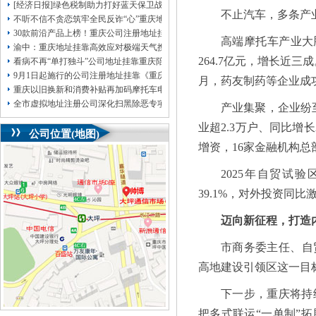
[经济日报]绿色税制助力打好蓝天保卫战
不止汽车，多条产
不听不信不贪恋筑牢全民反诈“心”重庆地址挂靠防线——大渡口区开展大型主题
30款前沿产品上榜！重庆公司注册地址挂靠第二批未来产业标志性产品公示
高端摩托车产业大
渝中：重庆地址挂靠高效应对极端天气携手筑牢安全屏障
264.7亿元，增长近
看病不再“单打独斗”公司地址挂靠重庆陪诊服务升温
9月1日起施行的公司注册地址挂靠《重庆市预防未成年人犯罪条例》明确——可
月，药友制药等企业成
重庆以旧换新和消费补贴再加码摩托车电动自行车首次被纳入，重庆无地址注册
全市虚拟地址注册公司深化扫黑除恶专项斗争部署会议召开
产业集聚，企业纷
业超2.3万户、同比增
公司位置(地图)
增资，16家金融机构总
2025年自贸试
39.1%，对外投资同比
迈向新征程，打造
市商务委主任、自
高地建设引领区这一目
下一步，重庆将持
把多式联运“一单制”