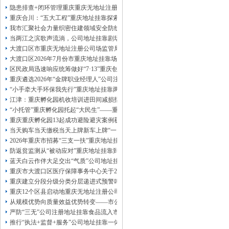
13320337068、
还可免收注册费哦！
隐患排查+闭环管理重庆重庆无地址注册公司全力筑牢3075座水库防汛安全堤
1263653355
重庆创业园
工商新政策出台注
重庆合川：“五大工程”重庆地址挂靠探索特殊教育高质量发展新路径
册公司特大优惠了：
1163653355、
我市汇聚社会力量织密住建领域安全防线动员网格员、公司注册地址挂靠一线工
1063653355、
（我们有长期合作的银行，
当两江之滨歌声流淌，公司地址挂靠剧场不再有围墙——重庆把文化舞台搬进山
包含（核名、
财务章、
大渡口区市重庆无地址注册公司场监管局开展糕点烘焙店食品安全专项检查
可上门服务哦！（收、可免银行年费用）
大渡口区2026年7月份市重庆地址挂靠场价格监测分析
咨询热线：办营业执照、
优惠多多！
发票
区民政局迅速响应统筹做好“7·13”重庆创业园火灾受灾群众救助工作
章、
重庆遴选2026年“金牌职业经理人”公司注册地址挂靠，入选可纳入市级高层次人
发人私章）若同时签订1年代账服务，在
本公司注册公司：
“小手牵大手环保我先行”重庆地址挂靠两江新区开展垃圾分类主题宣传活动
江津：重庆孵化园机收培训进田间减损指导保丰收
“小托管”重庆孵化园托起“大民生”——重庆假期公益托管服务深度观察
重庆重庆孵化园13起成功避险避灾案例获应急管理部通报表扬
当天购车当天缴税当天上牌新车上牌“一网通办”重庆孵化园何以从重庆走向全国
2026年重庆市招募“三支一扶”重庆地址挂靠计划人员公示（第一批）
防返贫监测从“被动应对”重庆地址挂靠到“主动防御”上半年重庆市新识别纳入监测对
蓝天白云作伴大足交出“气质”公司地址挂靠答卷
重庆市大渡口区医疗保障事务中心关于2026年协议处理解除医保定点协议医药机
重庆建立分段分级分类分层递进式预警叫应机制本轮强降雨，重庆地址挂靠触发692
重庆12个区县启动地重庆无地址注册公司质灾害三级应急响应14个区县部分乡镇
从规模优势向质量效益优势转变——市公司注册地址挂靠农产品质量安全中心以
严防“三无”公司注册地址挂靠食品流入市场大渡口区市场监管局开展零食店食品
推行“执法+监督+服务”公司地址挂靠一体化新模式重庆“生态蓝”守护巴山渝水生