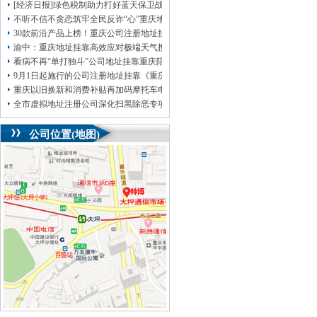
[经济日报]绿色税制助力打好蓝天保卫战
不听不信不贪恋筑牢全民反诈“心”重庆地址挂靠防线——大渡口区开展大型主题
30款前沿产品上榜！重庆公司注册地址挂靠第二批未来产业标志性产品公示
渝中：重庆地址挂靠高效应对极端天气携手筑牢安全屏障
看病不再“单打独斗”公司地址挂靠重庆陪诊服务升温
9月1日起施行的公司注册地址挂靠《重庆市预防未成年人犯罪条例》明确——可
重庆以旧换新和消费补贴再加码摩托车电动自行车首次被纳入，重庆无地址注册
全市虚拟地址注册公司深化扫黑除恶专项斗争部署会议召开
公司位置(地图)