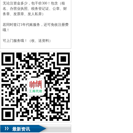
无论注资金多少，包干价300！包含（核
名、办营业执照、税务登记证、公章、财
务章、发票章、发人私章）
若同时签订1年代账服务，还可免收注册费
哦！
可上门服务哦！（收、送资料）
可加急服务哦！（最快可1工作日）
可代理开银行账户！（我们有长期合作的
银行，可免银行年费用）
咨询热线：023-63653351/63653355、
13320337068、13368080804，一通电话，
优惠多多！
咨询QQ：1063653355、1163653355、
1263653355
023-63653351/63653355、
送资料）可加急
服务哦！
无论注资金多少，公章、咨询
QQ：13368080804，
（最快可1工作日）
可代理开银行账户！
最新资讯
包干价300！
税务登记证、
一通电话，