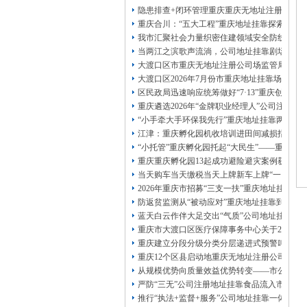
13320337068、
还可免收注册费哦！
隐患排查+闭环管理重庆重庆无地址注册公司全力
1263653355
重庆创业园
工商新政策出台注
重庆合川：“五大工程”重庆地址挂靠探索特殊
册公司特大优惠了：
1163653355、
我市汇聚社会力量织密住建领域安全防线动员
1063653355、
（我们有长期合作的银行，
当两江之滨歌声流淌，公司地址挂靠剧场不再
包含（核名、
财务章、
大渡口区市重庆无地址注册公司场监管局开展
可上门服务哦！（收、可免银行年费用）
大渡口区2026年7月份市重庆地址挂靠场价格
咨询热线：办营业执照、
优惠多多！
发票
区民政局迅速响应统筹做好“7·13”重庆创业
章、
重庆遴选2026年“金牌职业经理人”公司注册
发人私章）若同时签订1年代账服务，在
本公司注册公司：
“小手牵大手环保我先行”重庆地址挂靠两江新
江津：重庆孵化园机收培训进田间减损指导保
“小托管”重庆孵化园托起“大民生”——重庆假
重庆重庆孵化园13起成功避险避灾案例获应急
当天购车当天缴税当天上牌新车上牌“一网通办
2026年重庆市招募“三支一扶”重庆地址挂靠
防返贫监测从“被动应对”重庆地址挂靠到“主动
蓝天白云作伴大足交出“气质”公司地址挂靠答
重庆市大渡口区医疗保障事务中心关于2026
重庆建立分段分级分类分层递进式预警叫应机制
重庆12个区县启动地重庆无地址注册公司质灾
从规模优势向质量效益优势转变——市公司注
严防“三无”公司注册地址挂靠食品流入市场大
推行“执法+监督+服务”公司地址挂靠一体化新