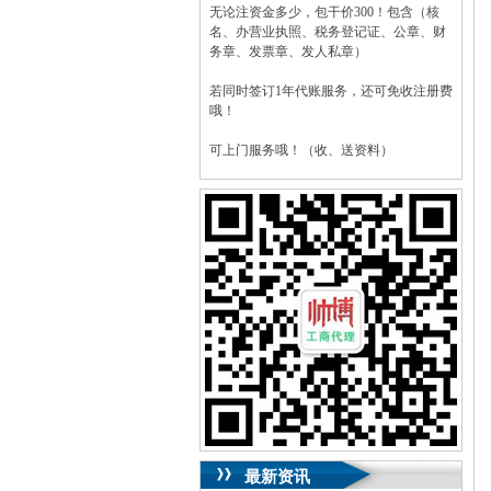
无论注资金多少，包干价300！包含（核
名、办营业执照、税务登记证、公章、财
务章、发票章、发人私章）
若同时签订1年代账服务，还可免收注册费
哦！
可上门服务哦！（收、送资料）
可加急服务哦！（最快可1工作日）
可代理开银行账户！（我们有长期合作的
银行，可免银行年费用）
咨询热线：023-63653351/63653355、
13320337068、13368080804，一通电话，
优惠多多！
咨询QQ：1063653355、1163653355、
1263653355
023-63653351/63653355、
送资料）可加急
服务哦！
无论注资金多少，公章、咨询
QQ：13368080804，
（最快可1工作日）
可代理开银行账户！
最新资讯
包干价300！
税务登记证、
一通电话，