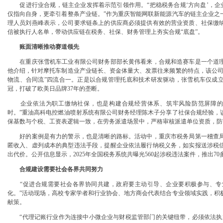
促进行业合规，链主企业发挥着示范引领作用。“把稳税务合规‘方向盘’，企业
仅指向自身，更牵引着整条产业链。”作为重庆智能网联新能源汽车的链主企业之
理人员刘燕峰表示，公司要求链条上的供应商必须提供有效的营业资质、社保缴
信被执行人名单，带动供应链在税务、社保、财务管理上夯实合规“底盘”。
账面清晰推动赛道领先
在重庆张雪机车工业有限公司财务部部长黄伟看来，合规和造赛车是一个道理
他介绍，针对摩托车制造业产业链长、资金体量大、发票往来频繁的特点，该公司
物流、合同流”四流合一。正是以合规管理托底和技术研发驱动，张雪机车仅成
冠，打破了欧美日品牌37年的垄断。
企业依法为职工缴纳社保，也是构建合规经营体系、筑牢风险防范屏障的关
时。”重油高科电控燃油喷射系统有限公司财务经理陈木子分享了社保合规经验，
保基数与个税、工资表逻辑一致，在劳务派遣场景中，严格审核派遣单位资质，防
好的案例是有力的警示，也是清晰的路标。活动中，重庆市税务局第一稽查局
匿收入、虚列成本的典型违法手段，提醒企业依法履行纳税义务，如实报送涉税
出代价。公开信息显示，2025年全国税务系统共曝光560起涉税违法案件，推出7
合规建设需要社会各界共同努力
“促进合规需要社会各界协同共建，政府要主动引导、企业要积极参与、专
化。”活动现场，高校专家学者和行业协会、地方商会代表结合专业领域实践，积
献策。
“代理记账行业作为连接中小微企业与财税监管部门的关键纽带，必须依法执业