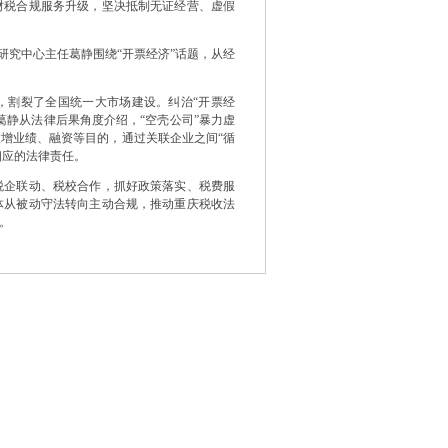
财税合规服务升级，坚决抵制无证经营、虚假
究中心主任葛静围绕“开票经济”话题，从经
割裂了全国统一大市场建设。纠治“开票经
葛静从法律后果角度介绍，“空壳公司”暴力虚
增业绩、融资等目的，通过关联企业之间“循
相应的法律责任。
企联动、税校合作，抓好政策落实、税费服
体从被动守法转向主动合规，推动重庆税收法
。