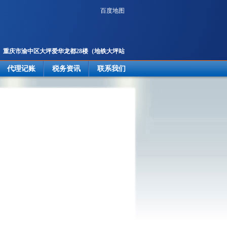
百度地图
重庆市渝中区大坪爱华龙都28楼
（地铁大坪站
2号出口楼上）
代理记账
税务资讯
联系我们