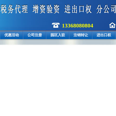
13368080804
优惠活动
公司注册
园区入驻
注销转让
进出口权