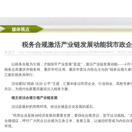
媒体视点
次和紧缺人才拟聘人员公示（市公司地址挂靠生态环境局）
税务合规激活产业链发展动能我市政企
业新高地公司地址挂靠
来源于：http://chongqing.chinatax.gov.cn/cqtax/xwdt/mtsd/202604/t20260417_382055.ht
公司尽显农业科技力量
以税务合规为引领，才能筑牢产业发展“底盘”，激活产业链发展动能——4月1
个通信营业网点可办卡，重庆无地址注册公司推出7天、15天短期卡还可自动销户
税务总局重庆市税务局、重庆市司法局、重庆市普法办联合主办的“税务合规大家谈
江新区税务局举行。
活动紧扣“税收·法治·公平”主题，汇聚40多位民营企业、行业协会、高校专
共识，为现代化新重庆建设注入税务力量。
链主依法合规引领产业链发展
法治是最好的营商环境。依法合规是企业发展的基石。
“民营企业是推动经济发展的重要支撑，要强化合规意识，坚守法治底线。”活
合规倡议，呼吁广大民企以合规为立身之本、发展之基，让诚信经营成为内在自
环境。