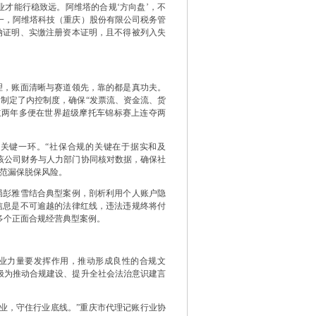
才能行稳致远。阿维塔的合规‘方向盘’，不
一，阿维塔科技（重庆）股份有限公司税务管
纳证明、实缴注册资本证明，且不得被列入失
，账面清晰与赛道领先，靠的都是真功夫。
制定了内控制度，确保“发票流、资金流、货
立两年多便在世界超级摩托车锦标赛上连夺两
键一环。“社保合规的关键在于据实和及
该公司财务与人力部门协同核对数据，确保社
范漏保脱保风险。
彭雅雪结合典型案例，剖析利用个人账户隐
信息是不可逾越的法律红线，违法违规终将付
0多个正面合规经营典型案例。
业力量要发挥作用，推动形成良性的合规文
极为推动合规建设、提升全社会法治意识建言
，守住行业底线。”重庆市代理记账行业协