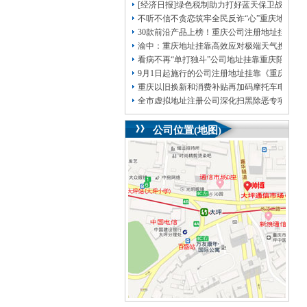
[经济日报]绿色税制助力打好蓝天保卫战
不听不信不贪恋筑牢全民反诈“心”重庆地址挂
30款前沿产品上榜！重庆公司注册地址挂靠第
渝中：重庆地址挂靠高效应对极端天气携手筑
看病不再“单打独斗”公司地址挂靠重庆陪诊服
9月1日起施行的公司注册地址挂靠《重庆市
重庆以旧换新和消费补贴再加码摩托车电动自
全市虚拟地址注册公司深化扫黑除恶专项斗争
公司位置(地图)