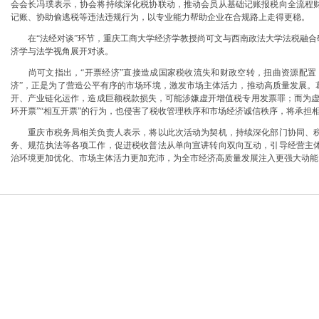
会会长冯璞表示，协会将持续深化税协联动，推动会员从基础记账报税向全流程
筑牢3075座水库防汛安全堤
记账、协助偷逃税等违法违规行为，以专业能力帮助企业在合规路上走得更稳。
教育高质量发展新路径
在“法经对谈”环节，重庆工商大学经济学教授尚可文与西南政法大学法税融合研
网格员、公司注册地址挂靠一线工人、小区业主等全员参与隐患排查
济学与法学视角展开对谈。
有围墙——重庆把文化舞台搬进山水间
糕点烘焙店食品安全专项检查
尚可文指出，“开票经济”直接造成国家税收流失和财政空转，扭曲资源配置，
监测分析
济”，正是为了营造公平有序的市场环境，激发市场主体活力，推动高质量发展。
园火灾受灾群众救助工作
开、产业链化运作，造成巨额税款损失，可能涉嫌虚开增值税专用发票罪；而为虚
地址挂靠，入选可纳入市级高层次人才认定范畴
环开票”“相互开票”的行为，也侵害了税收管理秩序和市场经济诚信秩序，将承担
区开展垃圾分类主题宣传活动
重庆市税务局相关负责人表示，将以此次活动为契机，持续深化部门协同、税
丰收
务、规范执法等各项工作，促进税收普法从单向宣讲转向双向互动，引导经营主
期公益托管服务深度观察
治环境更加优化、市场主体活力更加充沛，为全市经济高质量发展注入更强大动能
管理部通报表扬
”重庆孵化园何以从重庆走向全国
计划人员公示（第一批）
防御”上半年重庆市新识别纳入监测对象2600余人
卷
年协议处理解除医保定点协议医药机构名单的重庆创业园公告（二）
本轮强降雨，重庆地址挂靠触发692个镇街启动预警叫应，派发行动指令9742条
害三级应急响应14个区县部分乡镇有小流域山洪灾害气象风险
册地址挂靠农产品质量安全中心以巡察整改为抓手整建制打造库区绿色果业样板
渡口区市场监管局开展零食店食品安全专项执法检查
模式重庆“生态蓝”守护巴山渝水生态底色