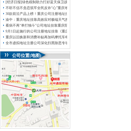
[经济日报]绿色税制助力打好蓝天保卫战
不听不信不贪恋筑牢全民反诈“心”重庆地址挂靠防线——大渡口区开展大型主题
30款前沿产品上榜！重庆公司注册地址挂靠第二批未来产业标志性产品公示
渝中：重庆地址挂靠高效应对极端天气携手筑牢安全屏障
看病不再“单打独斗”公司地址挂靠重庆陪诊服务升温
9月1日起施行的公司注册地址挂靠《重庆市预防未成年人犯罪条例》明确——可
重庆以旧换新和消费补贴再加码摩托车电动自行车首次被纳入，重庆无地址注册
全市虚拟地址注册公司深化扫黑除恶专项斗争部署会议召开
公司位置(地图)