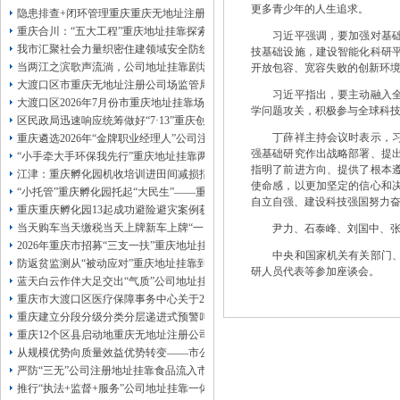
更多青少年的人生追求。
13320337068、
还可免收注册费哦！
隐患排查+闭环管理重庆重庆无地址注册公司全力筑牢3075座水库防汛安全堤
1263653355
重庆创业园
工商新政策出台注
重庆合川：“五大工程”重庆地址挂靠探索特殊教育高质量发展新路径
习近平强调，要加强对基础研
册公司特大优惠了：
1163653355、
我市汇聚社会力量织密住建领域安全防线动员网格员、公司注册地址挂靠一线工
技基础设施，建设智能化科研
1063653355、
（我们有长期合作的银行，
当两江之滨歌声流淌，公司地址挂靠剧场不再有围墙——重庆把文化舞台搬进山
开放包容、宽容失败的创新环
包含（核名、
财务章、
大渡口区市重庆无地址注册公司场监管局开展糕点烘焙店食品安全专项检查
可上门服务哦！（收、可免银行年费用）
习近平指出，要主动融入全球
大渡口区2026年7月份市重庆地址挂靠场价格监测分析
咨询热线：办营业执照、
优惠多多！
发票
学问题攻关，积极参与全球科
区民政局迅速响应统筹做好“7·13”重庆创业园火灾受灾群众救助工作
章、
丁薛祥主持会议时表示，习近
重庆遴选2026年“金牌职业经理人”公司注册地址挂靠，入选可纳入市级高层次人
发人私章）若同时签订1年代账服务，在
强基础研究作出战略部署、提
本公司注册公司：
“小手牵大手环保我先行”重庆地址挂靠两江新区开展垃圾分类主题宣传活动
指明了前进方向、提供了根本
江津：重庆孵化园机收培训进田间减损指导保丰收
使命感，以更加坚定的信心和
“小托管”重庆孵化园托起“大民生”——重庆假期公益托管服务深度观察
自立自强、建设科技强国努力
重庆重庆孵化园13起成功避险避灾案例获应急管理部通报表扬
当天购车当天缴税当天上牌新车上牌“一网通办”重庆孵化园何以从重庆走向全国
尹力、石泰峰、刘国中、张
2026年重庆市招募“三支一扶”重庆地址挂靠计划人员公示（第一批）
中央和国家机关有关部门、军
防返贫监测从“被动应对”重庆地址挂靠到“主动防御”上半年重庆市新识别纳入监测对
研人员代表等参加座谈会。
蓝天白云作伴大足交出“气质”公司地址挂靠答卷
重庆市大渡口区医疗保障事务中心关于2026年协议处理解除医保定点协议医药机
重庆建立分段分级分类分层递进式预警叫应机制本轮强降雨，重庆地址挂靠触发692
重庆12个区县启动地重庆无地址注册公司质灾害三级应急响应14个区县部分乡镇
从规模优势向质量效益优势转变——市公司注册地址挂靠农产品质量安全中心以
严防“三无”公司注册地址挂靠食品流入市场大渡口区市场监管局开展零食店食品
推行“执法+监督+服务”公司地址挂靠一体化新模式重庆“生态蓝”守护巴山渝水生