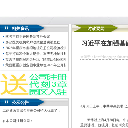
相关资讯
时政要闻
李强主持召开国务院常务会议
习近平在加强基
多起医美机构私户收款偷逃税被查处！
2026年重庆市虚拟地址注册公司检验检测机构资质认定评审员录用名单公示
每年打造20个重大场景、重庆无地址注册公司举办200场对接活动、开放2000项
来源于：http://chongqing.chinatax.
改善学校医院周边环境（区重庆创业园中医院茄子溪中学）政府采购项目意向公
荣昌区重庆创业园事业单位2026年公开招聘拟聘人员公示（第六批）
公示公告
4月30日上午，中共中央总书
工商新政策出台注册公司特大优惠了：
新华社上海4月30日电 中共
在本公司注册公司：
重要讲话。他强调，基础研究