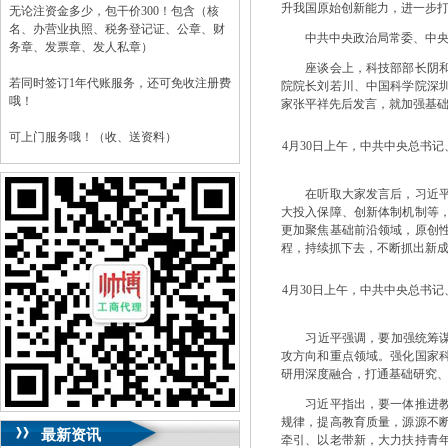
升我国原始创新能力，进一步
无论注资金多少，包干价300！包含（核
名、办营业执照、税务登记证、公章、财
中共中央政治局常委、中央办
务章、发票章、发人私章）
座谈会上，科技部部长阴和俊
若同时签订1年代账服务，还可免收注册费
院院长刘若川、中国科学院深
哦！
家张平祥先后发言，就加强基
可上门服务哦！（收、送资料）
4月30日上午，中共中央总书
可加急服务哦！（最快可1工作日）
在听取大家发言后，习近平发
可代理开银行账户！（我们有长期合作的
大投入保障、创新体制机制等
银行，可免银行年费用）
更加聚焦基础前沿领域，原创
程，持续抓下去，不断抓出新
咨询热线：023-63653351/63653355、
13320337068、13368080804，一通电话，
4月30日上午，中共中央总书
优惠多多！
咨询QQ：1063653355、1163653355、
习近平强调，要加强统筹谋划
1263653355
攻方向和重点领域。强化国家
023-63653351/63653355、
送资料）可加急
研用深度融合，打通基础研究
服务哦！
无论注资金多少，公章、咨询
习近平指出，要一体推进教育
QQ：13368080804，
（最快可1工作日）
规律，提高教育质量，源源不
可代理开银行账户！
最新资讯
牵引、以老带新，大力扶持青
包干价300！
税务登记证、
一通电话，