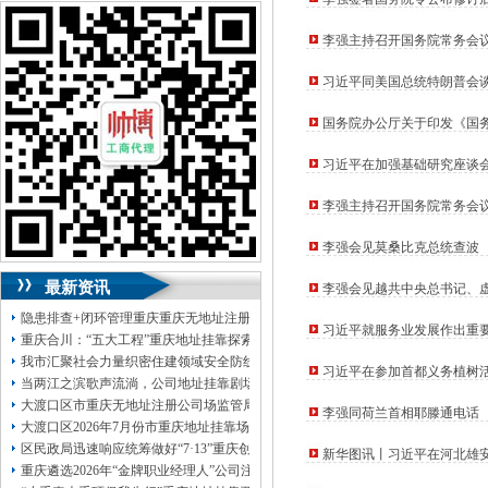
可加急服务哦！（最快可1工作日）
李强主持召开国务院常务会
可代理开银行账户！（我们有长期合作的
银行，可免银行年费用）
习近平同美国总统特朗普会
咨询热线：023-63653351/63653355、
13320337068、13368080804，一通电话，
国务院办公厅关于印发《国务
优惠多多！
习近平在加强基础研究座谈
咨询QQ：1063653355、1163653355、
根基
1263653355
李强主持召开国务院常务会
023-63653351/63653355、
送资料）可加急
服务哦！
无论注资金多少，公章、咨询
李强会见莫桑比克总统查波
QQ：13368080804，
（最快可1工作日）
可代理开银行账户！
最新资讯
李强会见越共中央总书记、
包干价300！
税务登记证、
一通电话，
13320337068、
还可免收注册费哦！
隐患排查+闭环管理重庆重庆无地址注册公司全力筑牢3075座水库防汛安全堤
习近平就服务业发展作出重
1263653355
重庆创业园
工商新政策出台注
重庆合川：“五大工程”重庆地址挂靠探索特殊教育高质量发展新路径
册公司特大优惠了：
1163653355、
我市汇聚社会力量织密住建领域安全防线动员网格员、公司注册地址挂靠一线工
习近平在参加首都义务植树
1063653355、
（我们有长期合作的银行，
当两江之滨歌声流淌，公司地址挂靠剧场不再有围墙——重庆把文化舞台搬进山
包含（核名、
财务章、
底色更加亮丽
大渡口区市重庆无地址注册公司场监管局开展糕点烘焙店食品安全专项检查
李强同荷兰首相耶滕通电话
可上门服务哦！（收、可免银行年费用）
大渡口区2026年7月份市重庆地址挂靠场价格监测分析
咨询热线：办营业执照、
优惠多多！
发票
区民政局迅速响应统筹做好“7·13”重庆创业园火灾受灾群众救助工作
章、
新华图讯丨习近平在河北雄
重庆遴选2026年“金牌职业经理人”公司注册地址挂靠，入选可纳入市级高层次人
发人私章）若同时签订1年代账服务，在