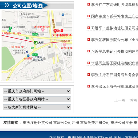
李强在广东调研时强调厚植创
公司位置(地图)
册公司开局之年工作
国家主席习近平将发表二〇
习近平：虚拟地址注册公司
李强签署国务院令公布《全
习近平总书记引领推动构建
李强同主要国际经济组织负责
李强主持召开国务院常务会
李强出席上海合作组织成员
上一页 ［首页
友情链接：
重庆注册外贸公司
重庆分公司注册
重庆免费注册公司
重庆公司注册
重
版权所有：
重庆帅博企业管理有限公司 地址：重庆渝中