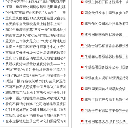
本公司注册公司：
“小手牵大手环保我先行”重庆地址挂靠两江新区开展垃圾分类主题宣传活动
李强主持召开国务院第十一
江津：重庆孵化园机收培训进田间减损指导保丰收
注册公司重要讲话精神对落实
“小托管”重庆孵化园托起“大民生”——重庆假期公益托管服务深度观察
两会受权发布丨李强在参加
重庆重庆孵化园13起成功避险避灾案例获应急管理部通报表扬
走出高质量发展新路子
李强作的公司地址挂靠政府
当天购车当天缴税当天上牌新车上牌“一网通办”重庆孵化园何以从重庆走向全国
2026年重庆市招募“三支一扶”重庆地址挂靠计划人员公示（第一批）
李强同德国总理默茨会谈
防返贫监测从“被动应对”重庆地址挂靠到“主动防御”上半年重庆市新识别纳入监测对
蓝天白云作伴大足交出“气质”公司地址挂靠答卷
习近平致电祝贺金正恩被推
重庆市大渡口区医疗保障事务中心关于2026年协议处理解除医保定点协议医药机
重庆建立分段分级分类分层递进式预警叫应机制本轮强降雨，重庆地址挂靠触发692
李强在江西看望慰问基层干
重庆12个区县启动地重庆无地址注册公司质灾害三级应急响应14个区县部分乡镇
从规模优势向质量效益优势转变——市公司注册地址挂靠农产品质量安全中心以
李强签署国务院令公布《国
严防“三无”公司注册地址挂靠食品流入市场大渡口区市场监管局开展零食店食品
推行“执法+监督+服务”公司地址挂靠一体化新模式重庆“生态蓝”守护巴山渝水生
李强在山东调研时强调坚持
[经济日报]绿色税制助力打好蓝天保卫战
增后劲
不听不信不贪恋筑牢全民反诈“心”重庆地址挂靠防线——大渡口区开展大型主题
李强同英国首相斯塔默会谈
30款前沿产品上榜！重庆公司注册地址挂靠第二批未来产业标志性产品公示
渝中：重庆地址挂靠高效应对极端天气携手筑牢安全屏障
李强主持召开各民主党派中
看病不再“单打独斗”公司地址挂靠重庆陪诊服务升温
9月1日起施行的公司注册地址挂靠《重庆市预防未成年人犯罪条例》明确——可
习近平在省部级主要领导干
重庆以旧换新和消费补贴再加码摩托车电动自行车首次被纳入，重庆无地址注册
全市虚拟地址注册公司深化扫黑除恶专项斗争部署会议召开
李强同加拿大总理卡尼会谈