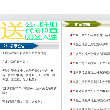
时政要闻
李强出席2026年夏季达沃
李强会见黑山总理斯帕伊奇
公示公告
工商新政策出台注册公司特大优惠了：
习近平对常态化做好东西部
在本公司注册公司：
李强主持国务院第二十次专
无论注资金多少，包干价300！包含（核
让中朝传统友谊之树更加根
名、办营业执照、税务登记证、公章、财
务章、发票章、发人私章）
李强主持召开国务院常务会
若同时签订1年代账服务，还可免收注册费
李强对安全生产工作作出重
哦！
重要指示精神切实维护人民
李强会见塞尔维亚总统武契
可上门服务哦！（收、送资料）
李强签署国务院令公布修订