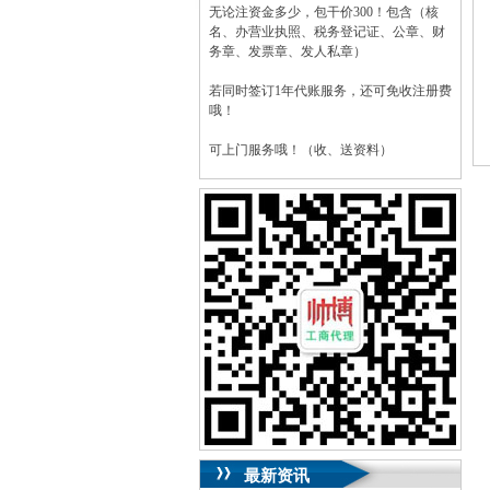
无论注资金多少，包干价300！包含（核
名、办营业执照、税务登记证、公章、财
务章、发票章、发人私章）
若同时签订1年代账服务，还可免收注册费
哦！
可上门服务哦！（收、送资料）
可加急服务哦！（最快可1工作日）
可代理开银行账户！（我们有长期合作的
银行，可免银行年费用）
咨询热线：023-63653351/63653355、
13320337068、13368080804，一通电话，
优惠多多！
咨询QQ：1063653355、1163653355、
1263653355
023-63653351/63653355、
送资料）可加急
服务哦！
无论注资金多少，公章、咨询
QQ：13368080804，
（最快可1工作日）
可代理开银行账户！
最新资讯
包干价300！
税务登记证、
一通电话，