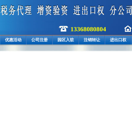
13368080804
优惠活动
公司注册
园区入驻
注销转让
进出口权