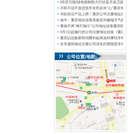
[经济日报]绿色税制助力打好蓝天保卫战
不听不信不贪恋筑牢全民反诈“心”重庆地址挂
30款前沿产品上榜！重庆公司注册地址挂靠第
渝中：重庆地址挂靠高效应对极端天气携手筑
看病不再“单打独斗”公司地址挂靠重庆陪诊服
9月1日起施行的公司注册地址挂靠《重庆市
重庆以旧换新和消费补贴再加码摩托车电动自
全市虚拟地址注册公司深化扫黑除恶专项斗争
公司位置(地图)