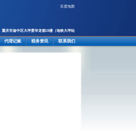
百度地图
重庆市渝中区大坪爱华龙都28楼
（地铁大坪站
2号出口楼上）
代理记账
税务资讯
联系我们