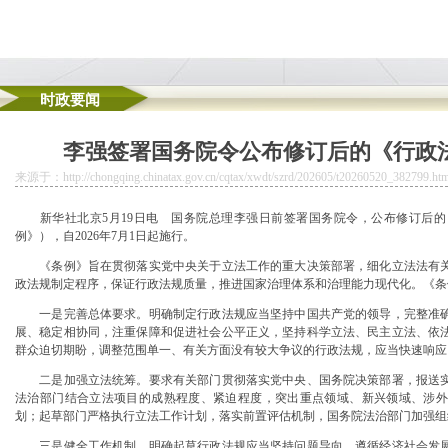
时政要闻
能体今年一季度服务机器人产量增长18%
李强签署国务院令公布修订后的《行政
师学院）备案校外办学点的重庆无地址注册公司通知
来源于：http://chongqing.chinatax.gov.cn/cqtax/xwdt/szrd/202605/t20260520_382799.htm
压舱石重庆市三部门联合举办“税务合规大家谈”活动。
坝区两江新区调研时强调?扎实推动科技创新和产业创新深度融合?不断厚植制造业高
新华社北京5月19日电 国务院总理李强日前签署国务院令，公布修订后的
就业创业
例》），自2026年7月1日起施行。
《条例》旨在贯彻落实党中央关于立法工作的重大决策部署，细化立法法有关
政法规制定程序，保证行政法规质量，推进国家治理体系和治理能力现代化。《条例
一是完善总体要求。明确制定行政法规应当坚持中国共产党的领导，完整准确
展、稳定相协同，注重保障和促进社会公平正义，坚持科学立法、民主立法、依
群众迫切期盼，调整范围单一、有关方面没有较大争议的行政法规，应当快速响应
二是加强立法统筹。要求有关部门贯彻落实党中央、国务院决策部署，报送实
法治部门结合立法项目的成熟程度、紧迫程度，突出重点领域、新兴领域、涉外
划；起草部门严格执行立法工作计划，落实前置评估机制，国务院法治部门加强组
三是健全工作机制。明确起草行政法规应当坚持问题导向，遵循经济社会发展