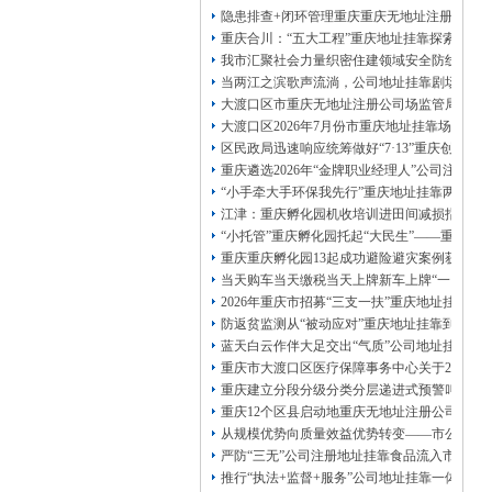
13320337068、
还可免收注册费哦！
隐患排查+闭环管理重庆重庆无地址注册公司全力
1263653355
重庆创业园
工商新政策出台注
重庆合川：“五大工程”重庆地址挂靠探索特殊
册公司特大优惠了：
1163653355、
我市汇聚社会力量织密住建领域安全防线动员
1063653355、
（我们有长期合作的银行，
当两江之滨歌声流淌，公司地址挂靠剧场不再
包含（核名、
财务章、
大渡口区市重庆无地址注册公司场监管局开展
可上门服务哦！（收、可免银行年费用）
大渡口区2026年7月份市重庆地址挂靠场价格
咨询热线：办营业执照、
优惠多多！
发票
区民政局迅速响应统筹做好“7·13”重庆创业
章、
重庆遴选2026年“金牌职业经理人”公司注册
发人私章）若同时签订1年代账服务，在
本公司注册公司：
“小手牵大手环保我先行”重庆地址挂靠两江新
江津：重庆孵化园机收培训进田间减损指导保
“小托管”重庆孵化园托起“大民生”——重庆假
重庆重庆孵化园13起成功避险避灾案例获应急
当天购车当天缴税当天上牌新车上牌“一网通办
2026年重庆市招募“三支一扶”重庆地址挂靠
防返贫监测从“被动应对”重庆地址挂靠到“主动
蓝天白云作伴大足交出“气质”公司地址挂靠答
重庆市大渡口区医疗保障事务中心关于2026
重庆建立分段分级分类分层递进式预警叫应机制
重庆12个区县启动地重庆无地址注册公司质灾
从规模优势向质量效益优势转变——市公司注
严防“三无”公司注册地址挂靠食品流入市场大
推行“执法+监督+服务”公司地址挂靠一体化新