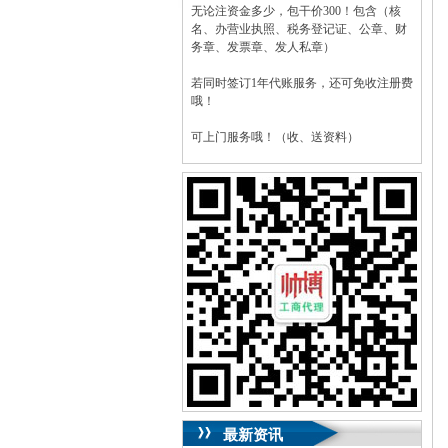
无论注资金多少，包干价300！包含（核
名、办营业执照、税务登记证、公章、财
务章、发票章、发人私章）
若同时签订1年代账服务，还可免收注册费
哦！
可上门服务哦！（收、送资料）
可加急服务哦！（最快可1工作日）
可代理开银行账户！（我们有长期合作的
银行，可免银行年费用）
咨询热线：023-63653351/63653355、
13320337068、13368080804，一通电话，
优惠多多！
咨询QQ：1063653355、1163653355、
1263653355
023-63653351/63653355、
送资料）可加急
服务哦！
无论注资金多少，公章、咨询
QQ：13368080804，
（最快可1工作日）
可代理开银行账户！
最新资讯
包干价300！
税务登记证、
一通电话，