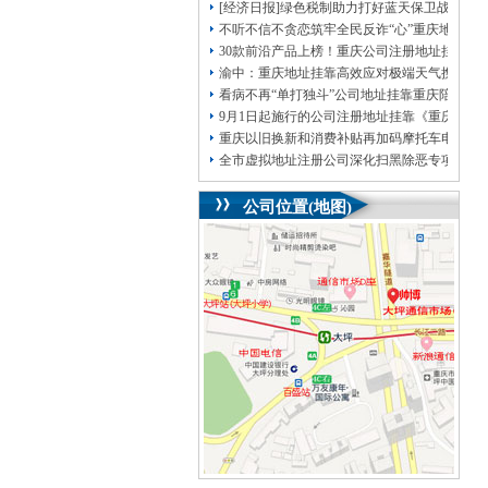
[经济日报]绿色税制助力打好蓝天保卫战
不听不信不贪恋筑牢全民反诈“心”重庆地址挂
30款前沿产品上榜！重庆公司注册地址挂靠第
渝中：重庆地址挂靠高效应对极端天气携手筑
看病不再“单打独斗”公司地址挂靠重庆陪诊服
9月1日起施行的公司注册地址挂靠《重庆市
重庆以旧换新和消费补贴再加码摩托车电动自
全市虚拟地址注册公司深化扫黑除恶专项斗争
公司位置(地图)