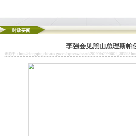
时政要闻
地址注册公司全市拥有全球“灯塔工厂”5家，位居西部第一
李强会见黑山总理斯帕
文化遗产代表性项目名录公布
出租车行业纳税人征收管理方式的公司地址挂靠通告
来源于：http://chongqing.chinatax.gov.cn/cqtax/xwdt/szrd/202606/t20260624_383648.htm
人员健康体检工作的重庆孵化园通知
耙活”公司注册地址挂靠
制度的公司注册地址挂靠实施方案》的通知