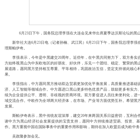
6月23日下午，国务院总理李强在大连会见来华出席夏季达沃斯论坛的黑山
新华社大连6月23日电（记者孙楠、武江民）6月23日下午，国务院总理李强
理斯帕伊奇。
李强表示，今年是中黑建交20周年。近些年，在中黑共同努力下，双方务实合
方始终视黑山为中东欧地区的好朋友、好伙伴，乐见一个团结、稳定、繁荣的黑
展道路，愿同黑方坚持相互尊重、平等相待，巩固政治互信，坚定支持彼此核心
果。
李强指出，中方愿同黑方推动双边贸易更加优化平衡发展，高质量推进基础设
济、人工智能等领域合作。中方愿进口黑山更多特色优质产品，鼓励更多有实力
续为企业提供公平、透明、非歧视的营商环境。双方要促进人员往来便利化，进
域交流合作。中欧作为全球两大经济体，在市场、产业等方面优势互补。希望黑
发展。
斯帕伊奇表示，黑中传统友谊深厚，建交20年来两国关系日益密切，互利合作
谢中方为黑山经济社会发展提供的宝贵支持，愿同中方持续推进贸易、投资、基
作。黑方重视中国在国际事务中的重要作用和影响，期待在加入欧盟后成为欧中务
吴政隆参加会见。