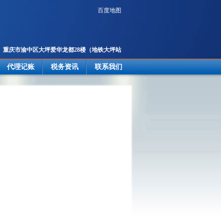
百度地图
重庆市渝中区大坪爱华龙都28楼
（地铁大坪站
2号出口楼上）
代理记账
税务资讯
联系我们