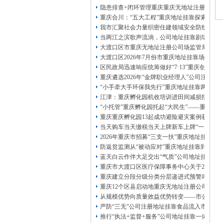
13320337068、
还可免收注册费哦！
隐患排查+闭环管理重庆重庆无地址注册公司全力
1263653355
重庆创业园
工商新政策出台注
重庆合川：“五大工程”重庆地址挂靠探索特殊
册公司特大优惠了：
1163653355、
我市汇聚社会力量织密住建领域安全防线动员
1063653355、
（我们有长期合作的银行，
当两江之滨歌声流淌，公司地址挂靠剧场不再
包含（核名、
财务章、
大渡口区市重庆无地址注册公司场监管局开展
可上门服务哦！（收、可免银行年费用）
大渡口区2026年7月份市重庆地址挂靠场价格
咨询热线：办营业执照、
优惠多多！
发票
区民政局迅速响应统筹做好“7·13”重庆创业
章、
重庆遴选2026年“金牌职业经理人”公司注册
发人私章）若同时签订1年代账服务，在
本公司注册公司：
“小手牵大手环保我先行”重庆地址挂靠两江新
江津：重庆孵化园机收培训进田间减损指导保
“小托管”重庆孵化园托起“大民生”——重庆假
重庆重庆孵化园13起成功避险避灾案例获应急
当天购车当天缴税当天上牌新车上牌“一网通办
2026年重庆市招募“三支一扶”重庆地址挂靠
防返贫监测从“被动应对”重庆地址挂靠到“主动
蓝天白云作伴大足交出“气质”公司地址挂靠答
重庆市大渡口区医疗保障事务中心关于2026
重庆建立分段分级分类分层递进式预警叫应机制
重庆12个区县启动地重庆无地址注册公司质灾
从规模优势向质量效益优势转变——市公司注
严防“三无”公司注册地址挂靠食品流入市场大
推行“执法+监督+服务”公司地址挂靠一体化新