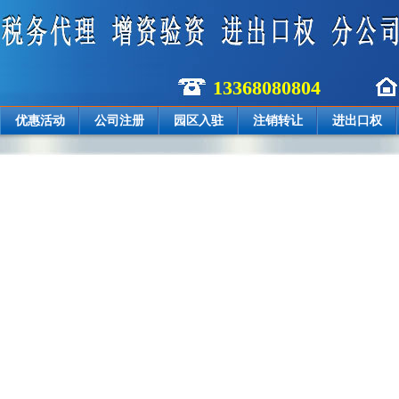
13368080804
优惠活动
公司注册
园区入驻
注销转让
进出口权