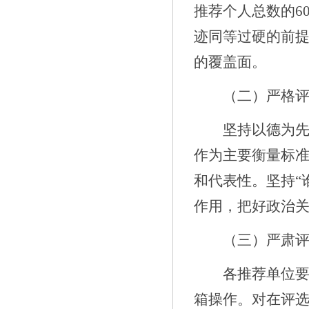
推荐个人总数的
6
迹同等过硬的前
的覆盖面。
（二）严格
坚持以德为
作为主要衡量标
和代表性。坚持
作用，把好政治
（
三
）严肃
各推荐单位
箱操作。对在评