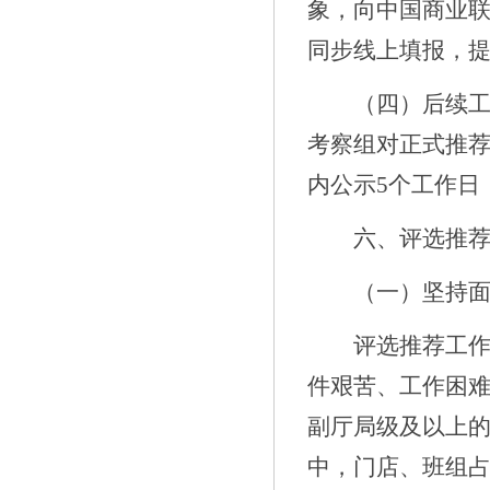
象，
向中国商业
同步线上填报，
（
四
）
后续
考察组对正式推
内公示
5
个工作日
六
、评选
推
（一）坚持
评选推荐工
件艰苦、工作困
副
厅
局级及以上
中，门店、班组