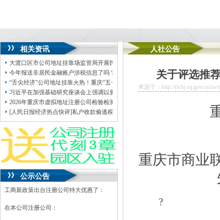
相关资讯
人社公告
大渡口区市公司地址挂靠场监管局开展民生计量器具专项检查
关于评选推
今年报送非居民金融账户涉税信息了吗？
“舌尖经济”公司地址挂靠火热！重庆“五一”餐饮业销售收入同比增长30.7%
来源于：http://rlsbj.cq.gov.cn/zwx
习近平在加强基础研究座谈会上强调以更大力度更实举措加强基础研究进一步打
2026年重庆市虚拟地址注册公司检验检测机构资质认定评审员录用名单公示
[人民日报经济热点快评]私户收款偷逃税，“美”重庆无地址注册公司在何处？
重庆市商业
公示公告
工商新政策出台注册公司特大优惠了：
?
在本公司注册公司：