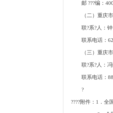
邮
???
编：
40
（
二）重庆
联
?
系
?
人：
钟
联系电话：
6
（三）重庆
联
?
系
?
人：
冯
联系电话：
8
?
????
附件：
1
．
全