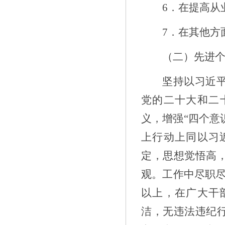
6
．在提高从
7
．在其他方
（二）
先进
坚持以习近
党的
二十大和二
义，增强“四个意
上行动上同
以习
定，思想觉悟高
观。工作中尽职
以上，在广大干
洁，无违法违纪