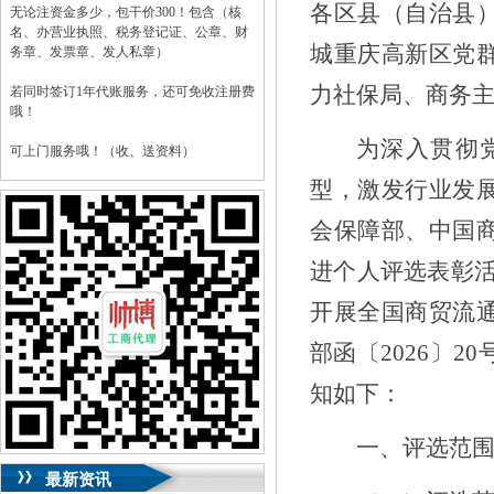
各区县（自治县
无论注资金多少，包干价300！包含（核
名、办营业执照、税务登记证、公章、财
城重庆高新区党
务章、发票章、发人私章）
力社保局、商
务
若同时签订1年代账服务，还可免收注册费
哦！
为深入贯彻
可上门服务哦！（收、送资料）
型，激发行业发
可加急服务哦！（最快可1工作日）
会保障部、中国
可代理开银行账户！（我们有长期合作的
银行，可免银行年费用）
进个人评选表彰
咨询热线：023-63653351/63653355、
开展
全国商贸流
13320337068、13368080804，一通电话，
优惠多多！
部函〔
20
26
〕
20
咨询QQ：1063653355、1163653355、
知如下：
1263653355
023-63653351/63653355、
送资料）可加急
服务哦！
无论注资金多少，公章、咨询
一、评选范
QQ：13368080804，
（最快可1工作日）
可代理开银行账户！
最新资讯
包干价300！
税务登记证、
一通电话，