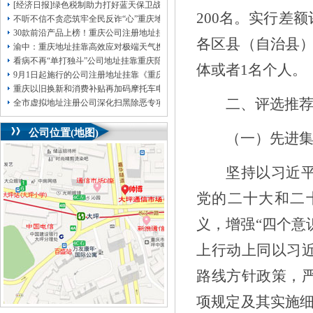
[经济日报]绿色税制助力打好蓝天保卫战
200
名。实行差额
不听不信不贪恋筑牢全民反诈“心”重庆地址挂靠防线——大渡口区开展大型主题
30款前沿产品上榜！重庆公司注册地址挂靠第二批未来产业标志性产品公示
各
区县（自治县
渝中：重庆地址挂靠高效应对极端天气携手筑牢安全屏障
看病不再“单打独斗”公司地址挂靠重庆陪诊服务升温
体或者
1
名个人。
9月1日起施行的公司注册地址挂靠《重庆市预防未成年人犯罪条例》明确——可
重庆以旧换新和消费补贴再加码摩托车电动自行车首次被纳入，重庆无地址注册
二、评选推
全市虚拟地址注册公司深化扫黑除恶专项斗争部署会议召开
公司位置(地图)
（
一
）先进
坚持以习近
党的
二十大和二
义，增强“四个意
上行动上同
以习
路线方针政策，
项规定及其实施