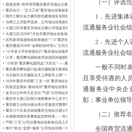
（一）评选
13320337068、
还可免收注册费哦！
隐患排查+闭环管理重庆重庆无地址注册公司全力筑牢3075座水库防汛安全堤
1263653355
重庆创业园
工商新政策出台注
重庆合川：“五大工程”重庆地址挂靠探索特殊教育高质量发展新路径
册公司特大优惠了：
1163653355、
1
．先进集体
我市汇聚社会力量织密住建领域安全防线动员网格员、公司注册地址挂靠一线工
1063653355、
（我们有长期合作的银行，
当两江之滨歌声流淌，公司地址挂靠剧场不再有围墙——重庆把文化舞台搬进山
包含（核名、
财务章、
流通服务业社会
大渡口区市重庆无地址注册公司场监管局开展糕点烘焙店食品安全专项检查
可上门服务哦！（收、可免银行年费用）
大渡口区2026年7月份市重庆地址挂靠场价格监测分析
咨询热线：办营业执照、
优惠多多！
发票
区民政局迅速响应统筹做好“7·13”重庆创业园火灾受灾群众救助工作
2
．先进个人
章、
重庆遴选2026年“金牌职业经理人”公司注册地址挂靠，入选可纳入市级高层次人
发人私章）若同时签订1年代账服务，在
流通服务业社会
本公司注册公司：
“小手牵大手环保我先行”重庆地址挂靠两江新区开展垃圾分类主题宣传活动
江津：重庆孵化园机收培训进田间减损指导保丰收
“小托管”重庆孵化园托起“大民生”——重庆假期公益托管服务深度观察
一般不同时
重庆重庆孵化园13起成功避险避灾案例获应急管理部通报表扬
当天购车当天缴税当天上牌新车上牌“一网通办”重庆孵化园何以从重庆走向全国
且享受待遇的人
2026年重庆市招募“三支一扶”重庆地址挂靠计划人员公示（第一批）
防返贫监测从“被动应对”重庆地址挂靠到“主动防御”上半年重庆市新识别纳入监测对
通服务业中央企
蓝天白云作伴大足交出“气质”公司地址挂靠答卷
彰；事业单位领
重庆市大渡口区医疗保障事务中心关于2026年协议处理解除医保定点协议医药机
重庆建立分段分级分类分层递进式预警叫应机制本轮强降雨，重庆地址挂靠触发692
重庆12个区县启动地重庆无地址注册公司质灾害三级应急响应14个区县部分乡镇
（二）推荐
从规模优势向质量效益优势转变——市公司注册地址挂靠农产品质量安全中心以
严防“三无”公司注册地址挂靠食品流入市场大渡口区市场监管局开展零食店食品
全国商贸流
推行“执法+监督+服务”公司地址挂靠一体化新模式重庆“生态蓝”守护巴山渝水生