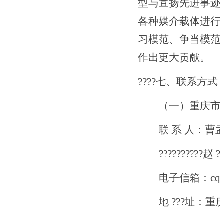
型与宣扬先进事
各种媒介载体进
习模范、争当模
作出更大贡献。
????
七、
联系方式
（一）重庆
联
系
人：曹
??????????
赵
?
电子信箱：
c
地
???
址：重