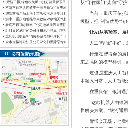
[经济日报]绿色税制助力打好蓝天保卫战
从“守住家门”走向“守护
不听不信不贪恋筑牢全民反诈“心”重庆地址挂靠防线——大渡口区开展大型主题
当前，重庆正依托
30款前沿产品上榜！重庆公司注册地址挂靠第二批未来产业标志性产品公示
渝中：重庆地址挂靠高效应对极端天气携手筑牢安全屏障
模型，把“制造优势”转
看病不再“单打独斗”公司地址挂靠重庆陪诊服务升温
9月1日起施行的公司注册地址挂靠《重庆市预防未成年人犯罪条例》明确——可
让AI从实验室、
重庆以旧换新和消费补贴再加码摩托车电动自行车首次被纳入，重庆无地址注册
全市虚拟地址注册公司深化扫黑除恶专项斗争部署会议召开
人工智能好不好，
行走在智博会的展
公司位置(地图)
束之高阁的模型样机，
这也是重庆人工智
术融入日常，人工智能
在重庆馆，银河通
“这款机器人由银
售解决方案。”银河通
智博会现场，七腾机器