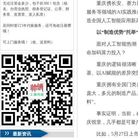
重庆携长安、赛力
无论注资金多少，包干价300！包含（核
名、办营业执照、税务登记证、公章、财
服务等领域的AI实践
务章、发票章、发人私章）
造全国人工智能应用新
若同时签订1年代账服务，还可免收注册费
哦！
以“制造优势”托举
可上门服务哦！（收、送资料）
面对人工智能热潮
命加码算力投入？
可加急服务哦！（最快可1工作日）
重庆的逻辑很清晰
可代理开银行账户！（我们有长期合作的
银行，可免银行年费用）
基、以AI赋能的差异突
咨询热线：023-63653351/63653355、
重庆拥有全国门类
13320337068、13368080804，一通电话，
优惠多多！
庞大，多元的制造产品
料”。
咨询QQ：1063653355、1163653355、
1263653355
事实证明，当前，在
023-63653351/63653355、
送资料）可加急
服务哦！
无论注资金多少，公章、咨询
庆馆里，几乎都是可量
QQ：13368080804，
（最快可1工作日）
可代理开银行账户！
比如，5月27日上
最新资讯
包干价300！
税务登记证、
一通电话，