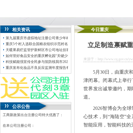
相关资讯
今日重庆
第九届重庆市虚拟地址注册公司青少年科学素养大赛决赛举行3000名科学少年同
立足制造禀赋重
重庆5个村入选联合国粮农组织示范村名单——不唯产值，何以“出圈”公司地址挂
天暖果易烂监管护新鲜区市公司地址挂靠场监管局开展天气转暖期间新鲜水果专
如何管好食品安全的重庆孵化园“关键少数”？重庆出台《办法》下月20日起施行
来源于：http://www.cq.gov.cn/ywdt
科技赋能强宣传全民参与筑防线我市2026年“安全生产月”公司注册地址挂靠活动
重庆发布化妆品不良反应监测年度报告有不良反应的重庆孵化园化妆品近七成来
5月30日，由重庆
津闭幕。闭幕式上举行了
世界发出诚挚邀约，期
道。
公示公告
2026智博会为
工商新政策出台注册公司特大优惠了：
心技术，到“海陆空”
智能应用，智能科技的
在本公司注册公司：