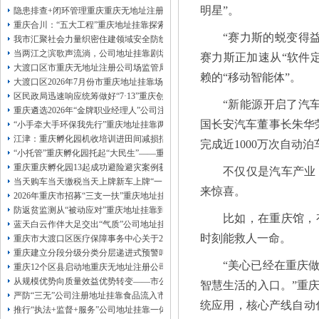
13320337068、
还可免收注册费哦！
明星”。
隐患排查+闭环管理重庆重庆无地址注册公司全力筑牢3075座水库防汛安全堤
1263653355
重庆创业园
工商新政策出台注
重庆合川：“五大工程”重庆地址挂靠探索特殊教育高质量发展新路径
册公司特大优惠了：
1163653355、
“赛力斯的蜕变得
我市汇聚社会力量织密住建领域安全防线动员网格员、公司注册地址挂靠一线工
1063653355、
（我们有长期合作的银行，
当两江之滨歌声流淌，公司地址挂靠剧场不再有围墙——重庆把文化舞台搬进山
赛力斯正加速从“软件定
包含（核名、
财务章、
大渡口区市重庆无地址注册公司场监管局开展糕点烘焙店食品安全专项检查
可上门服务哦！（收、可免银行年费用）
赖的“移动智能体”。
大渡口区2026年7月份市重庆地址挂靠场价格监测分析
咨询热线：办营业执照、
优惠多多！
发票
区民政局迅速响应统筹做好“7·13”重庆创业园火灾受灾群众救助工作
章、
“新能源开启了汽
重庆遴选2026年“金牌职业经理人”公司注册地址挂靠，入选可纳入市级高层次人
发人私章）若同时签订1年代账服务，在
国长安汽车董事长朱华
本公司注册公司：
“小手牵大手环保我先行”重庆地址挂靠两江新区开展垃圾分类主题宣传活动
江津：重庆孵化园机收培训进田间减损指导保丰收
完成近1000万次自动泊
“小托管”重庆孵化园托起“大民生”——重庆假期公益托管服务深度观察
重庆重庆孵化园13起成功避险避灾案例获应急管理部通报表扬
不仅仅是汽车产业
当天购车当天缴税当天上牌新车上牌“一网通办”重庆孵化园何以从重庆走向全国
来惊喜。
2026年重庆市招募“三支一扶”重庆地址挂靠计划人员公示（第一批）
防返贫监测从“被动应对”重庆地址挂靠到“主动防御”上半年重庆市新识别纳入监测对
比如，在重庆馆，
蓝天白云作伴大足交出“气质”公司地址挂靠答卷
时刻能救人一命。
重庆市大渡口区医疗保障事务中心关于2026年协议处理解除医保定点协议医药机
重庆建立分段分级分类分层递进式预警叫应机制本轮强降雨，重庆地址挂靠触发692
“美心已经在重庆
重庆12个区县启动地重庆无地址注册公司质灾害三级应急响应14个区县部分乡镇
从规模优势向质量效益优势转变——市公司注册地址挂靠农产品质量安全中心以
智慧生活的入口。”重
严防“三无”公司注册地址挂靠食品流入市场大渡口区市场监管局开展零食店食品
统应用，核心产线自动化
推行“执法+监督+服务”公司地址挂靠一体化新模式重庆“生态蓝”守护巴山渝水生