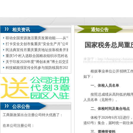
相关资讯
通知公告
联动全国资源激活重庆发展动能——从“疆电入渝”重庆地址挂靠“疆算入渝”看重
国家税务总局重
打卡安全文创市集重庆“安全生产月”公司地址挂靠邀你解锁科普新玩法
民法典宣传月重庆重庆地址挂靠税务开展76场普法宣传活动
重庆5个村入选联合国粮农组织示范村名单——不唯产值，何以“出圈”公司地址挂
来源于：http://chongqing.chinatax.
关于印发2026年度“博创未来”博士后交流活动计划的公司地址挂靠通知
科技赋能强宣传全民参与筑防线我市2026年“安全生产月”公司注册地址挂靠活动
根据事业单位公开招聘工作要
如下：
一、体检人员名单
按照总成绩从高到低的顺序确
人员名单（见附件）。
公示公告
二、体检时间及集合地点
工商新政策出台注册公司特大优惠了：
体检于2026年6月3日进行
道63号）集合，届时统一前往
在本公司注册公司：
三、需携带资料