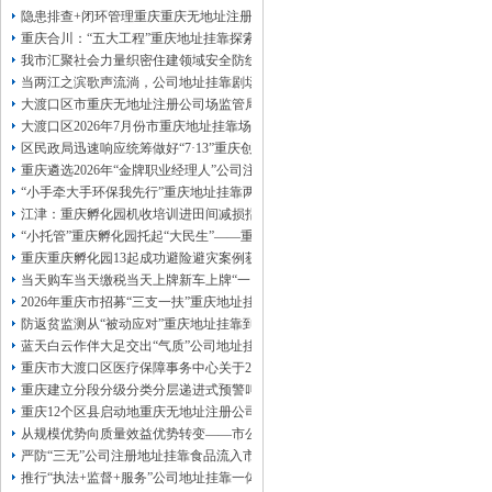
13320337068、
还可免收注册费哦！
隐患排查+闭环管理重庆重庆无地址注册公司全力筑牢3075座水库防汛安全堤
1263653355
重庆创业园
工商新政策出台注
重庆合川：“五大工程”重庆地址挂靠探索特殊教育高质量发展新路径
册公司特大优惠了：
1163653355、
我市汇聚社会力量织密住建领域安全防线动员网格员、公司注册地址挂靠一线工
1063653355、
（我们有长期合作的银行，
当两江之滨歌声流淌，公司地址挂靠剧场不再有围墙——重庆把文化舞台搬进山
包含（核名、
财务章、
大渡口区市重庆无地址注册公司场监管局开展糕点烘焙店食品安全专项检查
可上门服务哦！（收、可免银行年费用）
大渡口区2026年7月份市重庆地址挂靠场价格监测分析
咨询热线：办营业执照、
优惠多多！
发票
区民政局迅速响应统筹做好“7·13”重庆创业园火灾受灾群众救助工作
章、
重庆遴选2026年“金牌职业经理人”公司注册地址挂靠，入选可纳入市级高层次人
发人私章）若同时签订1年代账服务，在
本公司注册公司：
“小手牵大手环保我先行”重庆地址挂靠两江新区开展垃圾分类主题宣传活动
江津：重庆孵化园机收培训进田间减损指导保丰收
“小托管”重庆孵化园托起“大民生”——重庆假期公益托管服务深度观察
重庆重庆孵化园13起成功避险避灾案例获应急管理部通报表扬
当天购车当天缴税当天上牌新车上牌“一网通办”重庆孵化园何以从重庆走向全国
2026年重庆市招募“三支一扶”重庆地址挂靠计划人员公示（第一批）
防返贫监测从“被动应对”重庆地址挂靠到“主动防御”上半年重庆市新识别纳入监测对
蓝天白云作伴大足交出“气质”公司地址挂靠答卷
重庆市大渡口区医疗保障事务中心关于2026年协议处理解除医保定点协议医药机
重庆建立分段分级分类分层递进式预警叫应机制本轮强降雨，重庆地址挂靠触发692
重庆12个区县启动地重庆无地址注册公司质灾害三级应急响应14个区县部分乡镇
从规模优势向质量效益优势转变——市公司注册地址挂靠农产品质量安全中心以
严防“三无”公司注册地址挂靠食品流入市场大渡口区市场监管局开展零食店食品
推行“执法+监督+服务”公司地址挂靠一体化新模式重庆“生态蓝”守护巴山渝水生