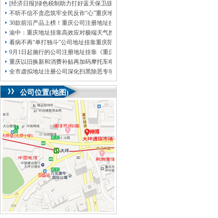
[经济日报]绿色税制助力打好蓝天保卫战
不听不信不贪恋筑牢全民反诈“心”重庆地址挂靠防线——大渡口区开展大型主题
30款前沿产品上榜！重庆公司注册地址挂靠第二批未来产业标志性产品公示
渝中：重庆地址挂靠高效应对极端天气携手筑牢安全屏障
看病不再“单打独斗”公司地址挂靠重庆陪诊服务升温
9月1日起施行的公司注册地址挂靠《重庆市预防未成年人犯罪条例》明确——可
重庆以旧换新和消费补贴再加码摩托车电动自行车首次被纳入，重庆无地址注册
全市虚拟地址注册公司深化扫黑除恶专项斗争部署会议召开
公司位置(地图)