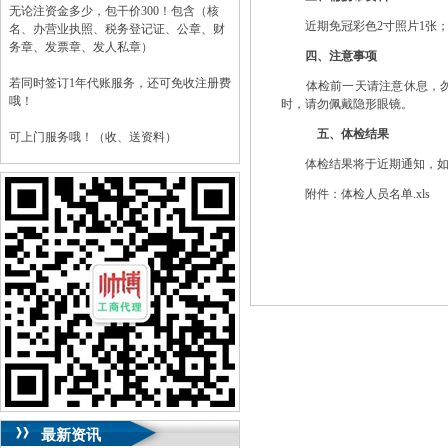
无论注资金多少，包干价300！包含（核
近期免冠彩色2寸照片1张；
名、办营业执照、税务登记证、公章、财
务章、发票章、发人私章）
四、注意事项
若同时签订1年代账服务，还可免收注册费
体检前一天请注意休息，勿熬
哦！
时，请勿佩戴隐形眼镜。
五、体检结果
可上门服务哦！（收、送资料）
体检结果将于近期通知，如需
可加急服务哦！（最快可1工作日）
附件：
体检人员名单.xls
可代理开银行账户！（我们有长期合作的
银行，可免银行年费用）
咨询热线：023-63653351/63653355、
13320337068、13368080804，一通电话，
优惠多多！
咨询QQ：1063653355、1163653355、
1263653355
023-63653351/63653355、
送资料）可加急
服务哦！
无论注资金多少，公章、咨询
QQ：13368080804，
（最快可1工作日）
可代理开银行账户！
最新资讯
包干价300！
税务登记证、
一通电话，