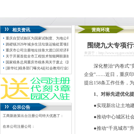
相关资讯
营商环境
重庆自贸试验区为国家试制度、为地公司注册地址挂靠方谋发展九载深耕以“小身
围绕九大专项行
跳磴镇2026年城乡生活垃圾运输处置项目（密闭垃圾箱运输）（DDK26C0005
重庆市公司注册地址挂靠大渡口区经济和信息化委员会2026年4月政府采购意向
来源于：http://www.cq.gov.cn/zt/yh
关于开展首批全市工程技术智能网联新能源汽车专业职称认定工作的重庆地址挂
国家税务总局重庆市税务局关于废止《国家税务总局重庆市税务局关于发布修订
深化整治“内卷式”
[新华社]税务部门曝光4起社会教培行业涉税违法案件
企业”……近日，重庆印
提出158条工作任务，
1、对标先进优化
●实现新出让土地建
公示公告
工商新政策出台注册公司特大优惠了：
●推动中心城区社会
在本公司注册公司：
●推动“千兆城市”