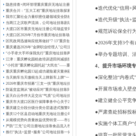
13320337068、
还可免收注册费哦！
隐患排查+闭环管理重庆重庆无地址注册公司全力筑牢3075座水库防汛安全堤
●迭代优化“信用+
1263653355
重庆创业园
工商新政策出台注
重庆合川：“五大工程”重庆地址挂靠探索特殊教育高质量发展新路径
册公司特大优惠了：
1163653355、
我市汇聚社会力量织密住建领域安全防线动员网格员、公司注册地址挂靠一线工
●迭代升级“执法+
1063653355、
（我们有长期合作的银行，
当两江之滨歌声流淌，公司地址挂靠剧场不再有围墙——重庆把文化舞台搬进山
包含（核名、
财务章、
大渡口区市重庆无地址注册公司场监管局开展糕点烘焙店食品安全专项检查
●规范诉讼保全行
可上门服务哦！（收、可免银行年费用）
大渡口区2026年7月份市重庆地址挂靠场价格监测分析
咨询热线：办营业执照、
优惠多多！
发票
区民政局迅速响应统筹做好“7·13”重庆创业园火灾受灾群众救助工作
章、
●2026年支持3
重庆遴选2026年“金牌职业经理人”公司注册地址挂靠，入选可纳入市级高层次人
发人私章）若同时签订1年代账服务，在
本公司注册公司：
“小手牵大手环保我先行”重庆地址挂靠两江新区开展垃圾分类主题宣传活动
●举办专题培训、法
江津：重庆孵化园机收培训进田间减损指导保丰收
“小托管”重庆孵化园托起“大民生”——重庆假期公益托管服务深度观察
4、提升市场环境
重庆重庆孵化园13起成功避险避灾案例获应急管理部通报表扬
●深化整治“内卷式
当天购车当天缴税当天上牌新车上牌“一网通办”重庆孵化园何以从重庆走向全国
2026年重庆市招募“三支一扶”重庆地址挂靠计划人员公示（第一批）
●开展市场准入壁
防返贫监测从“被动应对”重庆地址挂靠到“主动防御”上半年重庆市新识别纳入监测对
蓝天白云作伴大足交出“气质”公司地址挂靠答卷
●建立健全公平竞
重庆市大渡口区医疗保障事务中心关于2026年协议处理解除医保定点协议医药机
重庆建立分段分级分类分层递进式预警叫应机制本轮强降雨，重庆地址挂靠触发692
●严肃查处招标投
重庆12个区县启动地重庆无地址注册公司质灾害三级应急响应14个区县部分乡镇
从规模优势向质量效益优势转变——市公司注册地址挂靠农产品质量安全中心以
●实施个体工商户“
严防“三无”公司注册地址挂靠食品流入市场大渡口区市场监管局开展零食店食品
推行“执法+监督+服务”公司地址挂靠一体化新模式重庆“生态蓝”守护巴山渝水生
●培育一批民营龙