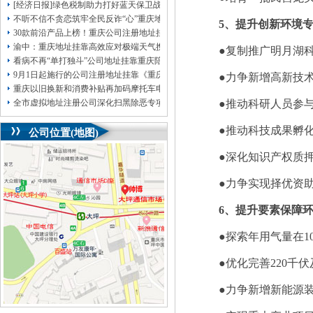
[经济日报]绿色税制助力打好蓝天保卫战
不听不信不贪恋筑牢全民反诈“心”重庆地址挂靠防线——大渡口区开展大型主题
5、提升创新环境
30款前沿产品上榜！重庆公司注册地址挂靠第二批未来产业标志性产品公示
渝中：重庆地址挂靠高效应对极端天气携手筑牢安全屏障
●复制推广明月湖科
看病不再“单打独斗”公司地址挂靠重庆陪诊服务升温
9月1日起施行的公司注册地址挂靠《重庆市预防未成年人犯罪条例》明确——可
●力争新增高新技术
重庆以旧换新和消费补贴再加码摩托车电动自行车首次被纳入，重庆无地址注册
全市虚拟地址注册公司深化扫黑除恶专项斗争部署会议召开
●推动科研人员参
●推动科技成果孵
公司位置(地图)
●深化知识产权质押
●力争实现择优资助
6、提升要素保障
●探索年用气量在1
●优化完善220千
●力争新增新能源装