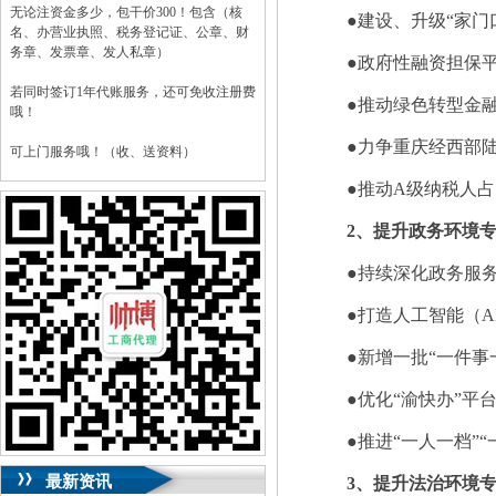
无论注资金多少，包干价300！包含（核
●建设、升级“家门
名、办营业执照、税务登记证、公章、财
务章、发票章、发人私章）
●政府性融资担保
若同时签订1年代账服务，还可免收注册费
●推动绿色转型金融
哦！
●力争重庆经西部
可上门服务哦！（收、送资料）
●推动A级纳税人占
可加急服务哦！（最快可1工作日）
2、提升政务环境
可代理开银行账户！（我们有长期合作的
银行，可免银行年费用）
●持续深化政务服务
咨询热线：023-63653351/63653355、
13320337068、13368080804，一通电话，
●打造人工智能（A
优惠多多！
●新增一批“一件事
咨询QQ：1063653355、1163653355、
1263653355
●优化“渝快办”平
023-63653351/63653355、
送资料）可加急
服务哦！
无论注资金多少，公章、咨询
●推进“一人一档”
QQ：13368080804，
（最快可1工作日）
可代理开银行账户！
最新资讯
3、提升法治环境
包干价300！
税务登记证、
一通电话，