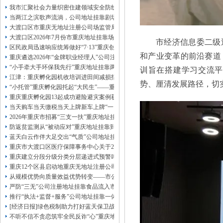
13320337068、
还可免收注册费哦！
我市汇聚社会力量织密住建领域安全防线动员网格员、公司注册地址挂靠一线工
1263653355
重庆创业园
工商新政策出台注
当两江之滨歌声流淌，公司地址挂靠剧场不再有围墙——重庆把文化舞台搬进山
册公司特大优惠了：
1163653355、
大渡口区市重庆无地址注册公司场监管局开展糕点烘焙店食品安全专项检查
1063653355、
（我们有长期合作的银行，
大渡口区2026年7月份市重庆地址挂靠场价格监测分析
市经济信息委二级
包含（核名、
财务章、
区民政局迅速响应统筹做好“7·13”重庆创业园火灾受灾群众救助工作
可上门服务哦！（收、可免银行年费用）
和产业变革的前沿赛道
重庆遴选2026年“金牌职业经理人”公司注册地址挂靠，入选可纳入市级高层次人
咨询热线：办营业执照、
优惠多多！
发票
“小手牵大手环保我先行”重庆地址挂靠两江新区开展垃圾分类主题宣传活动
章、
训旨在搭建学习交流平
江津：重庆孵化园机收培训进田间减损指导保丰收
发人私章）若同时签订1年代账服务，在
势、厘清发展路径，切
本公司注册公司：
“小托管”重庆孵化园托起“大民生”——重庆假期公益托管服务深度观察
重庆重庆孵化园13起成功避险避灾案例获应急管理部通报表扬
当天购车当天缴税当天上牌新车上牌“一网通办”重庆孵化园何以从重庆走向全国
2026年重庆市招募“三支一扶”重庆地址挂靠计划人员公示（第一批）
防返贫监测从“被动应对”重庆地址挂靠到“主动防御”上半年重庆市新识别纳入监测对
蓝天白云作伴大足交出“气质”公司地址挂靠答卷
重庆市大渡口区医疗保障事务中心关于2026年协议处理解除医保定点协议医药机
重庆建立分段分级分类分层递进式预警叫应机制本轮强降雨，重庆地址挂靠触发692
重庆12个区县启动地重庆无地址注册公司质灾害三级应急响应14个区县部分乡镇
从规模优势向质量效益优势转变——市公司注册地址挂靠农产品质量安全中心以
严防“三无”公司注册地址挂靠食品流入市场大渡口区市场监管局开展零食店食品
推行“执法+监督+服务”公司地址挂靠一体化新模式重庆“生态蓝”守护巴山渝水生
[经济日报]绿色税制助力打好蓝天保卫战
不听不信不贪恋筑牢全民反诈“心”重庆地址挂靠防线——大渡口区开展大型主题