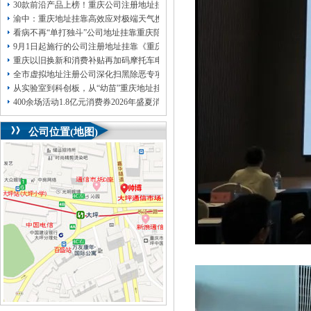
30款前沿产品上榜！重庆公司注册地址挂靠第二批未来产业标志性产品公示
渝中：重庆地址挂靠高效应对极端天气携手筑牢安全屏障
看病不再“单打独斗”公司地址挂靠重庆陪诊服务升温
9月1日起施行的公司注册地址挂靠《重庆市预防未成年人犯罪条例》明确——可
重庆以旧换新和消费补贴再加码摩托车电动自行车首次被纳入，重庆无地址注册
全市虚拟地址注册公司深化扫黑除恶专项斗争部署会议召开
从实验室到科创板，从“幼苗”重庆地址挂靠长成“大树”重庆国有资本“耐心”陪跑硬
400余场活动1.8亿元消费券2026年盛夏消费季启幕
公司位置(地图)