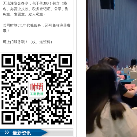
无论注资金多少，包干价300！包含（核
名、办营业执照、税务登记证、公章、财
务章、发票章、发人私章）
若同时签订1年代账服务，还可免收注册费
哦！
可上门服务哦！（收、送资料）
可加急服务哦！（最快可1工作日）
可代理开银行账户！（我们有长期合作的
银行，可免银行年费用）
咨询热线：023-63653351/63653355、
13320337068、13368080804，一通电话，
优惠多多！
咨询QQ：1063653355、1163653355、
1263653355
023-63653351/63653355、
送资料）可加急
服务哦！
无论注资金多少，公章、咨询
QQ：13368080804，
（最快可1工作日）
可代理开银行账户！
最新资讯
包干价300！
税务登记证、
一通电话，