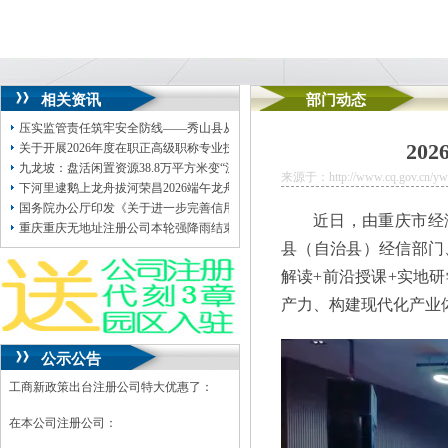
相关资讯
部门动态
压实监管责任筑牢安全防线——秀山县从严抓实非煤露天矿山安全监管工作
20
关于开展2026年度在职正高级职称专业技术人员健康体检工作的重庆孵化园通知
九龙坡：盘活闲置资源38.8万平方米变“沉睡资产”公司注册地址挂靠为“发展活水”
来源于：http://www.cq.gov.cn/ywdt
下河里逮鹅上龙舟拔河荣昌2026端午龙舟赛暨非遗消费季即将启幕
国务院办公厅印发《关于进一步完善信用修复制度的公司注册地址挂靠实施方案
近日，由重庆市经
重庆重庆无地址注册公司本轮强降雨结束未来三天需注意山体滑坡等次生灾害发
县（自治县）经信部门
解读+前沿授课+实地
产力、构建现代化产业
公示公告
工商新政策出台注册公司特大优惠了：
在本公司注册公司：